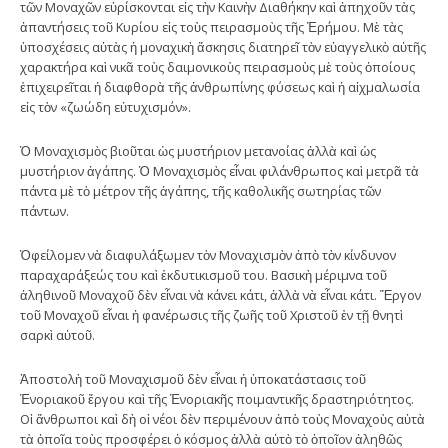
τῶν Μοναχῶν εὑρίσκονται εἰς τὴν Καινὴν Διαθήκην καὶ ἀπηχοῦν τὰς
ἀπαντήσεις τοῦ Κυρίου εἰς τοὺς πειρασμοὺς τῆς Ἐρήμου. Μὲ τὰς
ὑποσχέσεις αὐτὰς ἡ μοναχικὴ ἄσκησις διατηρεῖ τὸν εὐαγγελικὸ αὐτῆς
χαρακτήρα καὶ νικᾶ τοὺς δαιμονικοὺς πειρασμοὺς μὲ τοὺς ὁποίους
ἐπιχειρεῖται ἡ διαφθορὰ τῆς ἀνθρωπίνης φύσεως καὶ ἡ αἰχμαλωσία
εἰς τὸν «ζωώδη εὐτυχισμόν».
Ὁ Μοναχισμὸς βιοῦται ὡς μυστήριον μετανοίας ἀλλὰ καὶ ὡς
μυστήριον ἀγάπης. Ὁ Μοναχισμὸς εἶναι φιλάνθρωπος καὶ μετρᾶ τὰ
πάντα μὲ τὸ μέτρον τῆς ἀγάπης, τῆς καθολικῆς σωτηρίας τῶν
πάντων.
Ὀφείλομεν νὰ διαφυλάξωμεν τὸν Μοναχισμὸν ἀπὸ τὸν κίνδυνον
παραχαράξεώς του καὶ ἐκδυτικισμοῦ του. Βασικὴ μέριμνα τοῦ
ἀληθινοῦ Μοναχοῦ δὲν εἶναι νὰ κάνει κάτι, ἀλλὰ νὰ εἶναι κάτι. Ἔργον
τοῦ Μοναχοῦ εἶναι ἡ φανέρωσις τῆς ζωῆς τοῦ Χριστοῦ ἐν τῇ θνητὶ
σαρκὶ αὐτοῦ.
Ἀποστολὴ τοῦ Μοναχισμοῦ δὲν εἶναι ἡ ὑποκατάστασις τοῦ
Ἐνοριακοῦ ἔργου καὶ τῆς Ἐνοριακῆς ποιμαντικῆς δραστηριότητος.
Οἱ ἄνθρωποι καὶ δὴ οἱ νέοι δὲν περιμένουν ἀπὸ τοὺς Μοναχοὺς αὐτὰ
τὰ ὁποῖα τοὺς προσφέρει ὁ κόσμος ἀλλὰ αὐτὸ τὸ ὁποῖον ἀληθῶς