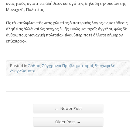
ἀναζητοῦν, ἁγιότητα, ἀλήθειαν καὶ ἀγάπην, δηλαδὴ τὴν οὐσίαν τῆς
Μοναχικῆς Πολιτείας.
Εἰς τὸ κατώφλιον τῆς νέας χιλιετίας ὁ πατερικὸς λόγος ὡς κατάθεσις
ἀληθείας ἀλλὰ καὶ ὡς στόχος ζωῆς «Φῶς μοναχοῖς ἄγγελοι, φῶς δὲ
ἀνθρώποις Μοναχικὴ πολιτεία» εἶναι ὑπὲρ ποτὲ ἄλλοτε σήμερον
ἐπίκαιρος».
Posted in
Άρθρα
,
Σύγχρονοι Προβληματισμοί
,
Ψυχωφελή
Αναγνώσματα
←
Newer Post
→
Older Post