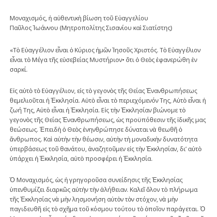
Μοναχισμός, ἡ αὐθεντικὴ βίωση τοῦ Εὐαγγελίου
Παῦλος Ἰωάννου (Μητροπολίτης Σισανίου καὶ Σιατίστης)
«Τὸ Εὐαγγέλιον εἶναι ὁ Κύριος ἡμῶν Ἰησοῦς Χριστός. Τὸ Εὐαγγέλιον
εἶναι τὸ Μέγα τῆς εὐσεβείας Μυστήριον• ὅτι ὁ Θεὸς ἐφανερώθη ἐν
σαρκί.
Εἰς αὐτὸ τὸ Εὐαγγέλιον, εἰς τὸ γεγονὸς τῆς Θείας Ἐνανθρωπήσεως
θεμελιοῦται ἡ Ἐκκλησία. Αὐτὸ εἶναι τὸ περιεχόμενόν Της, Αὐτὸ εἶναι ἡ
ζωή Της, Αὐτὸ εἶναι ἡ Ἐκκλησία. Εἰς τὴν Ἐκκλησίαν βιώνομε τὸ
γεγονὸς τῆς Θείας Ἐνανθρωπήσεως, ὡς προϋπόθεσιν τῆς ἰδικῆς μας
θεώσεως. Ἐπειδὴ ὁ Θεὸς ἐνηνθρώπησε δύναται νὰ θεωθῆ ὁ
ἄνθρωπος. Καὶ αὐτὴν τὴν θέωσιν, αὐτὴν τὴ μοναδικὴν δυνατότητα
ὑπερβάσεως τοῦ θανάτου, ἀναζητοῦμεν εἰς τὴν Ἐκκλησίαν, δι’ αὐτὸ
ὑπάρχει ἡ Ἐκκλησία, αὐτὸ προσφέρει ἡ Ἐκκλησία.
Ὁ Μοναχισμός, ὡς ἡ γρηγοροῦσα συνείδησις τῆς Ἐκκλησίας
ὑπενθυμίζει διαρκῶς αὐτὴν τὴν ἀλήθειαν. Καλεῖ ὅλον τὸ πλήρωμα
τῆς Ἐκκλησίας νὰ μὴν λησμονήση αὐτὸν τὸν στόχον, νὰ μὴν
παγιδευθῆ εἰς τὸ σχῆμα τοῦ κόσμου τούτου τὸ ὁποῖον παράγεται. Ὁ