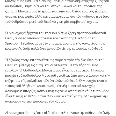
Μοναχισμὸς εἶναι μία διαρκὴς μαρτυρία τοῦ νοήματος τῆς ζωῆς τοῦ
ἀνθρώπου, μαρτυρία καὶ τοῦ στόχου, ἀλλὰ καὶ τοῦ τρόπου τῆς
ζωῆς. Ὁ Μοναχισμὸς πτερούμενος ὑπὸ τοῦ Θείου ἔρωτος εἶναι μία
διαρκὴς μαρτυρία, ἀλλὰ καὶ διαμαρτυρία, διὰ τὸν κίνδυνον ἡ σχέσις
τοῦ ἀνθρώπου μετὰ τοῦ Θεοῦ νὰ γίνη μία συμβατικὴ σχέσις.
Ὁ Μοναχὸς ἐξέρχεται τοῦ κόσμου διὰ νὰ ζήση τὴν παρουσίαν τοῦ
Θεοῦ, αὐτὸ τὸ ὁποῖον ἀποτελεῖ τὸν σκοπὸ τῆς Ἐκκλησίας τοῦ
Χριστοῦ. Ἡ ἔξοδος αὐτὴ δὲν σημαίνει ἄρνησιν τῆς κοινωνίας ἢ τῆς
κοινωνικῆς ζωῆς ἀλλὰ ἔνταξιν αὐτῶν εἰς τὴν κοινωνίαν τοῦ Θεοῦ.
Ἡ ἔξοδος πραγματοποιεῖται ὡς πορεία πρὸς τὴν ἐλευθερίαν τοῦ
Θεοῦ καὶ μετοχὴ εἰς αὐτὴν καὶ συντελεῖται μὲ τὴν τήρησιν τῶν
ἐντολῶν. Ὁ Ὀρθόδοξος Μοναχισμὸς εἶναι ἡσυχαστικός. Ἡ νοερὰ
ἡσυχία τοῦ ὀρθοδόξου Μοναχοῦ γεννᾶται ἀπὸ τὴν μετάνοιαν καὶ τὴν
ἐκζήτησιν τῆς φυλάξεως τῶν ἐντολῶν τοῦ Θεοῦ. Ὁ Μοναχὸς εἶναι ὁ
τύπος τοῦ ἀληθινοῦ Χριστιανοῦ, μία νήφουσα καὶ συνεχῶς
ἀσκουμένη ὕπαρξις, ἀσκουμένη εἰς τὸ νὰ ἀπαρνηθῆ κάθε τι ποὺ δὲν
εἶναι Θεὸς ἢ τὸ θέλημα τοῦ Θεοῦ καὶ νὰ ἐπιτύχη τὴν ὁλοκληρωτικὴν
ἀναφορὰν καὶ ἀφιέρωσιν εἰς τὸν Κύριον.
Αἱ Μοναχικαὶ ὑποσχέσεις αἱ ὁποῖαι σκελετώνουν τὴν αὐθεντικὴν ζωὴν