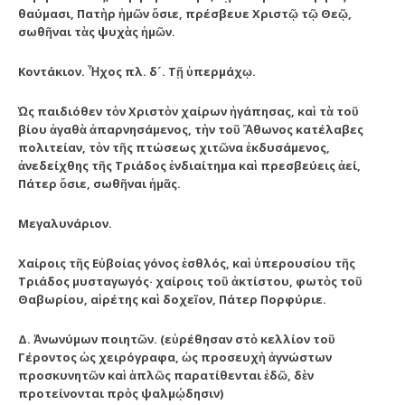
θαύμασι, Πατὴρ ἡμῶν ὅσιε, πρέσβευε Χριστῷ τῷ Θεῷ,
σωθῆναι τὰς ψυχὰς ἡμῶν.
Κοντάκιον. Ἦχος πλ. δ´. Τῇ ὑπερμάχῳ.
Ὡς παιδιόθεν τὸν Χριστὸν χαίρων ἠγάπησας, καὶ τὰ τοῦ
βίου ἀγαθὰ ἀπαρνησάμενος, τὴν τοῦ Ἄθωνος κατέλαβες
πολιτείαν, τὸν τῆς πτώσεως χιτῶνα ἐκδυσάμενος,
ἀνεδείχθης τῆς Τριάδος ἐνδιαίτημα καὶ πρεσβεύεις ἀεί,
Πάτερ ὅσιε, σωθῆναι ἡμᾶς.
Μεγαλυνάριον.
Χαίροις τῆς Εὐβοίας γόνος ἐσθλός, καὶ ὑπερουσίου τῆς
Τριάδος μυσταγωγός· χαίροις τοῦ ἀκτίστου, φωτὸς τοῦ
Θαβωρίου, αἱρέτης καὶ δοχεῖον, Πάτερ Πορφύριε.
Δ. Ἀνωνύμων ποιητῶν. (εὑρέθησαν στὸ κελλίον τοῦ
Γέροντος ὡς χειρόγραφα, ὡς προσευχὴ ἀγνώστων
προσκυνητῶν καὶ ἁπλῶς παρατίθενται ἐδῶ, δὲν
προτείνονται πρὸς ψαλμῴδησιν)