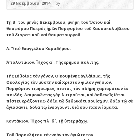
29 Νοεμβρίου, 2014
by
Τῇ Β´ τοῦ μηνὸς Δεκεμβρίου, μνήμη τοῦ Ὁσίου καὶ
θεοφόρου Πατρὸς ἡμῶν Πορφυρίου τοῦ Καυσοκαλυβίτου,
τοῦ διορατικοῦ καὶ θαυματουργοῦ.
Α. Ὑπὸ Εὐαγγέλου Καραδήμου.
Ἀπολυτίκιον. Ἦχος α´. Τῆς ἐρήμου πολίτης.
Τῆς Εὐβοίας τὸν γόνον, Οἰκουμένης ἀγλάϊσμα, τῆς
Θεολογίας τὸν μύστην καὶ Χριστοῦ φίλον γνήσιον,
Πορφύριον τιμήσωμεν, πιστοί, τὸν πλήρη χαρισμάτων ἐκ
παιδός. Δαιμονῶντας γὰρ λυτροῦται, καὶ ἀσθενεῖς ἰᾶται
πίστει κράζοντας· δόξα τῷ δεδωκότι σοι ἰσχύν, δόξα τῷ σὲ
ἁγιάσαντι, δόξα τῷ ἐνεργοῦντι διὰ σοῦ πᾶσιν ἰάματα.
Κοντάκιον. Ἦχος πλ. δ´. Τῇ ὑπερμάχῳ.
Τοῦ Παρακλήτου τὸν ναὸν τὸν ἁγιώτατον