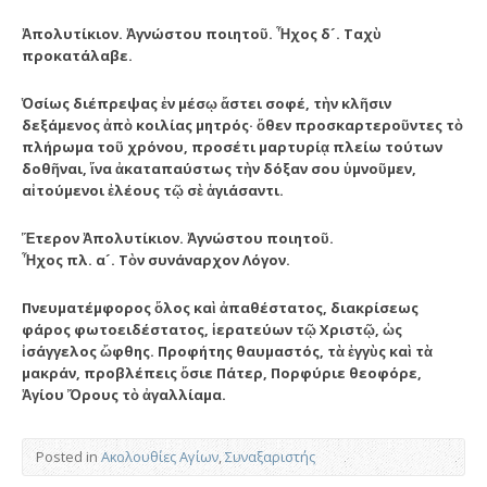
Ἀπολυτίκιον. Ἀγνώστου ποιητοῦ. Ἦχος δ´. Ταχὺ
προκατάλαβε.
Ὁσίως διέπρεψας ἐν μέσῳ ἄστει σοφέ, τὴν κλῆσιν
δεξάμενος ἀπὸ κοιλίας μητρός· ὅθεν προσκαρτεροῦντες τὸ
πλήρωμα τοῦ χρόνου, προσέτι μαρτυρίᾳ πλείω τούτων
δοθῆναι, ἵνα ἀκαταπαύστως τὴν δόξαν σου ὑμνοῦμεν,
αἰτούμενοι ἐλέους τῷ σὲ ἁγιάσαντι.
Ἕτερον Ἀπολυτίκιον. Ἀγνώστου ποιητοῦ.
Ἦχος πλ. α´. Τὸν συνάναρχον Λόγον.
Πνευματέμφορος ὅλος καὶ ἀπαθέστατος, διακρίσεως
φάρος φωτοειδέστατος, ἱερατεύων τῷ Χριστῷ, ὡς
ἰσάγγελος ὤφθης. Προφήτης θαυμαστός, τὰ ἐγγὺς καὶ τὰ
μακράν, προβλέπεις ὅσιε Πάτερ, Πορφύριε θεοφόρε,
Ἁγίου Ὄρους τὸ ἀγαλλίαμα.
Posted in
Ακολουθίες Αγίων
,
Συναξαριστής