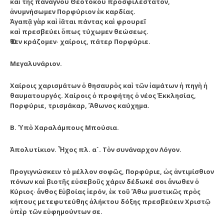
καὶ τῆς πανάγνου Θεοτόκου προσφιλέστατον,
ἀνυμνήσωμεν Πορφύριον ἐκ καρδίας.
Ἀγαπᾷ γὰρ καὶ ἰᾶται πάντας καὶ φρουρεῖ
καὶ πρεσβεύει ὅπως τύχωμεν θεώσεως.
Ὅθεν κράζομεν· χαίροις, πάτερ Πορφύριε.
Μεγαλυνάριον.
Χαίροις χαρισμάτων ὁ θησαυρὸς καὶ τῶν ἰαμάτων ἡ πηγὴ ἡ
θαυματουργός. Χαίροις ὁ προφήτης ὁ νέος Ἐκκλησίας,
Πορφύριε, τρισμάκαρ, Ἄθωνος καύχημα.
Β. Ὑπὸ Χαραλάμπους Μπούσια.
Ἀπολυτίκιον. Ἦχος πλ. α´. Τὸν συνάναρχον Λόγον.
Προγιγνώσκειν τὸ μέλλον σοφῶς, Πορφύριε, ὡς ἀντιμίσθιον
πόνων καὶ βιοτῆς εὐσεβοῦς χάριν δέδωκέ σοι ἄνωθεν ὁ
Κύριος· ἄνθος Εὐβοίας ἱερόν, ἐκ τοῦ Ἄθω μυστικῶς πρὸς
κήπους μετεφυτεύθης ἀλήκτου δόξης πρεσβεύειν Χριστῷ
ὑπὲρ τῶν εὐφημούντων σε.