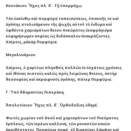
Κοντάκιον. Ἦχος πλ. δ´. Τῇ ὑπερμάχῳ.
Τὸν ὑακίνθῳ καὶ πορφύρᾳ ταπεινώσεως, ὑπακοῆς τε καὶ
ἀγάπης στολισάμενον τῆς ψυχῆς αὐτοῦ τὸ ἔνδυμα καὶ
ὀφθέντα χαρισμάτων θείου πνεύματος ἐκσφράγισμα
εὐφημήσωμεν σοφίας ὡς διδάσκαλον ἀνακράζοντες·
Χαίροις, μάκαρ Πορφύριε.
Μεγαλυνάριον.
Χαίροις, ὁ χαρίτων πλησθεὶς πολλῶν ἐν ἐσχάτοις χρόνοις
καὶ ἰθύνας πιστοὺς καλῶς πρὸς λειμῶνας θείους, ἀστὴρ
θεοσοφίας καὶ ἀκραιφνοῦς ἀγάπης, πάτερ Πορφύριε.
Γ. Ὑπὸ Ἀδαμαντίας Πιπεράκη.
Ἀπολυτίκιον. Ἦχος πλ. δ´. Ὀρθοδοξίας ὁδηγέ.
Φωτὸς χωρίον τοῦ Θεοῦ καὶ χαρισμάτων τοῦ Πνεύματος
ἔμπλεως, τῶν ἱερέων καλλονή, τῶν μοναστῶν κανὼν
ἀκριβέστατος, Πορφύριε σοφέ, τῇ διακρίσει λάμψας καὶ