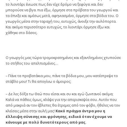
το λιοντάρι ένιωσε πως δεν είχε δρόμο να ξεφύγει και δεν
μπορούσε να βγει πια έξω, όρμησε στα πρόβατα του γεωργού και
τα έπνιξε και αμέσως μετά, αφηνιασμένο, όρμησε στα βόδια του. Ο
γεωργός μέσα στην ταραχή του, ευτυχώς, άνοιξε την αυλόπορτα.
Και ακόμα περισσότερο ευτυχώς, το λιοντάρι όρμησε έξω και
χάθηκε στο δάσος.
Ο γεωργός μας τώρα τρομοκρατημένος και εξαντλημένος χτυπούσε
το στήθος του απελπισμένος…
– Πάνε τα προβατάκια μου, πάνε τα βόδια μου, μου κατέστρεψε το
στάβλο μου! Τι θα απογίνω ο άμοιρος;
– Δε λες δόξα τω Θεώ που είσαι και συ και εγώ ζωντανοί ακόμα;
Kαλά να πάθεις όμως, κλάψε για την απερισκεψία σου. Αυτόν που
από μακριά αν τον έβλεπες θα έτρεμες από τον φόβο, ήθελες να τον
κλείσεις μέσα στην αυλή μας!
Κακό πράγμα άντρα μου η
έλλειψη σύνεσης και φρόνησης, ειδικά όταν έχουμε να
κάνουμε με πολύ δυνατότερους από μας.