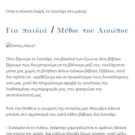
Όταν η σύνεση λειψή, το λιοντάρι στο μαντρί
Για παιδιά
/
Μύθοι του Αισώπου
Όλοι ξέρουμε το λιοντάρι, τον βασιλιά των ζώων κι όλοι βέβαια
ξέρουμε πως δεν μπορούμε να τα βάλουμε μαζί του, τουλάχιστον
μόνοι μας χωρίς τη βοήθεια άλλων ειδικών βέβαια. Εξάλλου, ποτέ
δεν πρέπει να «ερεθίζουμε και να προκαλούμε» τους δυνατότερους
από μας, γιατί θα πληρώσουμε ακριβά τις συνέπειες της
λανθασμένης συμπεριφοράς μας, που φανερώνει την
επιπολαιότητά μας.
Έτσι την έπαθε κι ο γεωργός της ιστορίας μας: Μια μέρα είδε να
μπαίνει στο αγρόκτημά του, κατά λάθος βέβαια, ένα λιοντάρι.
– Ευκαιρία να το πιάσω, σκέφτηκε χαμογελώντας κι αμέσως έκλεισε
την πόρτα της αυλής. Και μάλλον έπραξε δίχως σύνεση, γιατί μόλις