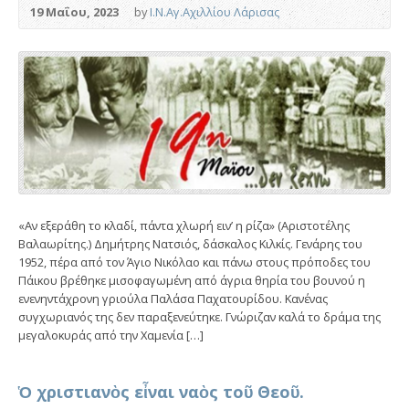
19 Μαΐου, 2023
by
Ι.Ν.Αγ.Αχιλλίου Λάρισας
«Αν εξεράθη το κλαδί, πάντα χλωρή ειν’ η ρίζα» (Αριστοτέλης
Βαλαωρίτης.) Δημήτρης Νατσιός, δάσκαλος Κιλκίς. Γενάρης του
1952, πέρα από τον Άγιο Νικόλαο και πάνω στους πρόποδες του
Πάικου βρέθηκε μισοφαγωμένη από άγρια θηρία του βουνού η
ενενηντάχρονη γριούλα Παλάσα Παχατουρίδου. Κανένας
συγχωριανός της δεν παραξενεύτηκε. Γνώριζαν καλά το δράμα της
μεγαλοκυράς από την Χαμενία […]
Ὁ χριστιανὸς εἶναι ναὸς τοῦ Θεοῦ.