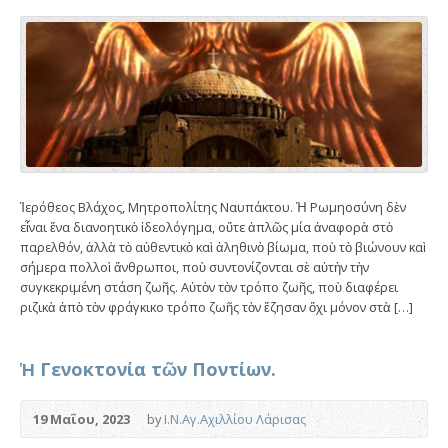
Ἱερόθεος Βλάχος, Μητροπολίτης Ναυπάκτου. Ἡ Ρωμηοσύνη δὲν
εἶναι ἕνα διανοητικὸ ἰδεολόγημα, οὔτε ἁπλῶς μία ἀναφορὰ στὸ
παρελθόν, ἀλλὰ τὸ αὐθεντικὸ καὶ ἀληθινὸ βίωμα, ποὺ τὸ βιώνουν καὶ
σήμερα πολλοὶ ἄνθρωποι, ποὺ συντονίζονται σὲ αὐτὴν τὴν
συγκεκριμένη στάση ζωῆς. Αὐτὸν τὸν τρόπο ζωῆς, ποὺ διαφέρει
ριζικὰ ἀπὸ τὸν φράγκικο τρόπο ζωῆς τὸν ἔζησαν ὄχι μόνον στὰ […]
Ἡ Γενοκτονία τῶν Ποντίων.
19 Μαΐου, 2023
by
Ι.Ν.Αγ.Αχιλλίου Λάρισας