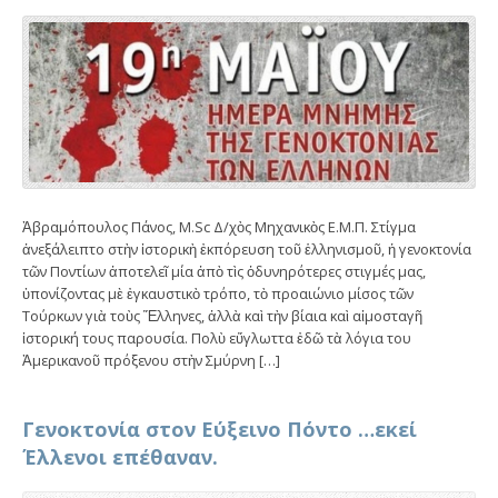
Ἀβραμόπουλος Πάνος, M.Sc Δ/χὸς Μηχανικὸς Ε.Μ.Π. Στίγμα
ἀνεξάλειπτο στὴν ἱστορικὴ ἐκπόρευση τοῦ ἑλληνισμοῦ, ἡ γενοκτονία
τῶν Ποντίων ἀποτελεῖ μία ἀπὸ τὶς ὀδυνηρότερες στιγμές μας,
ὑπονίζοντας μὲ ἐγκαυστικὸ τρόπο, τὸ προαιώνιο μίσος τῶν
Τούρκων γιὰ τοὺς Ἕλληνες, ἀλλὰ καὶ τὴν βίαια καὶ αἱμοσταγῆ
ἱστορική τους παρουσία. Πολὺ εὔγλωττα ἐδῶ τὰ λόγια του
Ἀμερικανοῦ πρόξενου στὴν Σμύρνη […]
Γενοκτονία στον Εύξεινο Πόντο …εκεί
Έλλενοι επέθαναν.