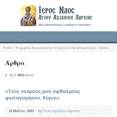
Home
>
Ψυχωφελή Αναγνώσματα
>
Σύγχρονοι Προβληματισμοί
>
Άρθρα
Άρθρα
1
–
6
of
4952
items
«Τοὺς νοερούς μου ὀφθαλμοὺς
φωταγώγησον, Κύριε».
22 Μαΐου, 2023
by
Ι.Ν.Αγ.Αχιλλίου Λάρισας