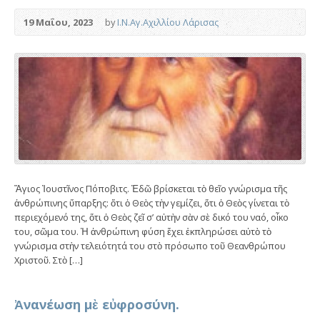
19 Μαΐου, 2023
by
Ι.Ν.Αγ.Αχιλλίου Λάρισας
Ἅγιος Ἰουστῖνος Πόποβιτς. Ἐδῶ βρίσκεται τὸ θεῖο γνώρισμα τῆς
ἀνθρώπινης ὕπαρξης: ὅτι ὁ Θεὸς τὴν γεμίζει, ὅτι ὁ Θεὸς γίνεται τὸ
περιεχόμενό της, ὅτι ὁ Θεὸς ζεῖ σ’ αὐτὴν σὰν σὲ δικό του ναό, οἶκο
του, σῶμα του. Ἡ ἀνθρώπινη φύση ἔχει ἐκπληρώσει αὐτὸ τὸ
γνώρισμα στὴν τελειότητά του στὸ πρόσωπο τοῦ Θεανθρώπου
Χριστοῦ. Στὸ […]
Ἀνανέωση μὲ εὐφροσύνη.