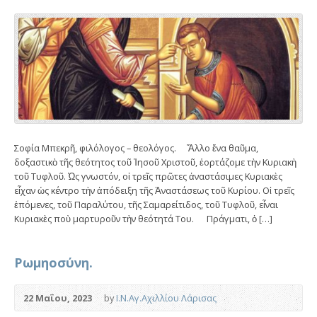
Σοφία Μπεκρῆ, φιλόλογος – θεολόγος. Ἄλλο ἕνα θαῦμα,
δοξαστικὸ τῆς θεότητος τοῦ Ἰησοῦ Χριστοῦ, ἑορτάζομε τὴν Κυριακὴ
τοῦ Τυφλοῦ. Ὡς γνωστόν, οἱ τρεῖς πρῶτες ἀναστάσιμες Κυριακὲς
εἶχαν ὡς κέντρο τὴν ἀπόδειξη τῆς Ἀναστάσεως τοῦ Κυρίου. Οἱ τρεῖς
ἑπόμενες, τοῦ Παραλύτου, τῆς Σαμαρείτιδος, τοῦ Τυφλοῦ, εἶναι
Κυριακὲς ποὺ μαρτυροῦν τὴν θεότητά Του. Πράγματι, ὁ […]
Ρωμηοσύνη.
22 Μαΐου, 2023
by
Ι.Ν.Αγ.Αχιλλίου Λάρισας