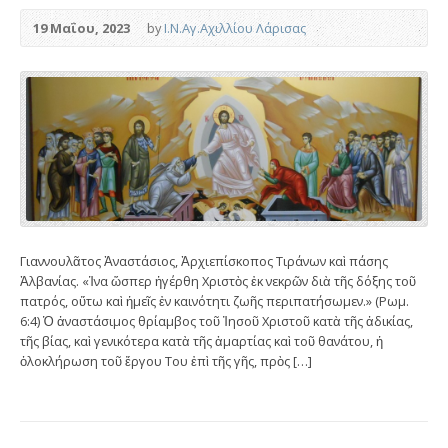
19 Μαΐου, 2023
by
Ι.Ν.Αγ.Αχιλλίου Λάρισας
Γιαννουλᾶτος Ἀναστάσιος, Ἀρχιεπίσκοπος Τιράνων καὶ πάσης
Ἀλβανίας. «Ἱνα ὥσπερ ἠγέρθη Χριστὸς ἐκ νεκρῶν διὰ τῆς δόξης τοῦ
πατρός, οὕτω καὶ ἡμεῖς ἐν καινότητι ζωῆς περιπατήσωμεν.» (Ρωμ.
6:4) Ὁ ἀναστάσιμος θρίαμβος τοῦ Ἰησοῦ Χριστοῦ κατὰ τῆς ἀδικίας,
τῆς βίας, καὶ γενικότερα κατὰ τῆς ἁμαρτίας καὶ τοῦ θανάτου, ἡ
ὁλοκλήρωση τοῦ ἔργου Του ἐπὶ τῆς γῆς, πρὸς […]