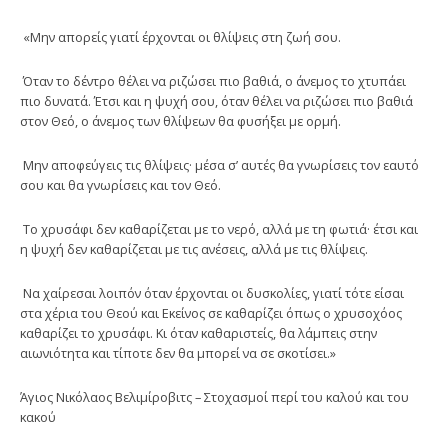
«Μην απορείς γιατί έρχονται οι θλίψεις στη ζωή σου.
Όταν το δέντρο θέλει να ριζώσει πιο βαθιά, ο άνεμος το χτυπάει
πιο δυνατά. Έτσι και η ψυχή σου, όταν θέλει να ριζώσει πιο βαθιά
στον Θεό, ο άνεμος των θλίψεων θα φυσήξει με ορμή.
Μην αποφεύγεις τις θλίψεις· μέσα σ’ αυτές θα γνωρίσεις τον εαυτό
σου και θα γνωρίσεις και τον Θεό.
Το χρυσάφι δεν καθαρίζεται με το νερό, αλλά με τη φωτιά· έτσι και
η ψυχή δεν καθαρίζεται με τις ανέσεις, αλλά με τις θλίψεις.
Να χαίρεσαι λοιπόν όταν έρχονται οι δυσκολίες, γιατί τότε είσαι
στα χέρια του Θεού και Εκείνος σε καθαρίζει όπως ο χρυσοχόος
καθαρίζει το χρυσάφι. Κι όταν καθαριστείς, θα λάμπεις στην
αιωνιότητα και τίποτε δεν θα μπορεί να σε σκοτίσει.»
Άγιος Νικόλαος Βελιμίροβιτς – Στοχασμοί περί του καλού και του
κακού