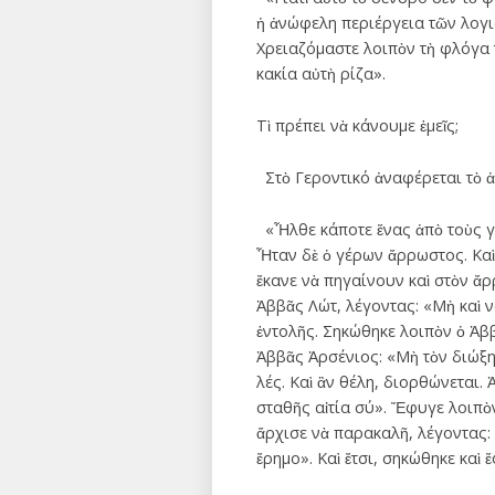
ἡ ἀνώφελη περιέργεια τῶν λογι
Χρειαζόμαστε λοιπὸν τὴ φλόγα 
κακία αὐτὴ ρίζα».
Τὶ πρέπει νὰ κάνουμε ἐμεῖς;
Στὸ Γεροντικό ἀναφέρεται τὸ 
«Ἦλθε κάποτε ἕνας ἀπὸ τοὺς γέρ
Ἦταν δὲ ὁ γέρων ἄρρωστος. Καὶ
ἔκανε νὰ πηγαίνουν καὶ στὸν ἄρ
Ἀββᾶς Λώτ, λέγοντας: «Μὴ καὶ νο
ἐντολῆς. Σηκώθηκε λοιπὸν ὁ Ἀββ
Ἀββᾶς Ἀρσένιος: «Μὴ τὸν διώξης
λές. Καὶ ἂν θέλη, διορθώνεται.
σταθῆς αἰτία σύ». Ἔφυγε λοιπὸν
ἄρχισε νὰ παρακαλῆ, λέγοντας:
ἔρημο». Καὶ ἔτσι, σηκώθηκε καὶ