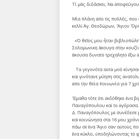
Τί μᾶς διδάσκει; Νὰ ἀποφεύγουμ
Μία πλάνη ἀπὸ τὶς πολλές, ποὺ 
κελλὶ Ἁγ. Θεοδώρων, Ἅγιον Ὄρο
«Ὁ θεῖος μου ἦταν βιβλιοπώλης
Σολομωνικὴ ἄκουγα στὴν κουζίν
ἄκουσα δυνατὸ τρεχαλητὸ ἔξω ἀ
Τὰ γεγονότα αὐτὰ μοῦ κίνησαν 
καὶ γινότανε μύηση στὶς ἀνατολ
ἀπὸ τὴν θεία Κοινωνία γιὰ 7 χρ
Ἔμαθα τότε ὅτι ἐκδόθηκε ἕνα βι
Παναγόπουλου καὶ τὸ ἀγόρασα. 
Δ. Παναγόπουλος μὲ συνέδεσε μ
καὶ κοινώνησα στὰ 16 μου χρόνι
πάω σὲ ἕνα Ἅγιο σὰν αὐτοὺς ποὺ
ἕνα κύκλο, ὑποδηλώνοντας τὸ 