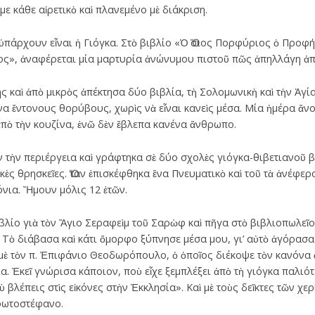
ε κάθε αἱρετικὸ καὶ πλανεμένο μὲ διάκριση.
ὑπάρχουν εἶναι ἡ Γιόγκα. Στὸ βιβλίο «Ὁ Ὅσιος Πορφύριος ὁ Προφή
ς», ἀναφέρεται μία μαρτυρία ἀνώνυμου πιστοῦ πῶς ἀπηλλάγη ἀπὸ
 καὶ ἀπὸ μικρὸς ἀπέκτησα δύο βιβλία, τὴ Σολομωνικὴ καὶ τὴν Ἁγί
α ἔντονους θορύβους, χωρὶς νὰ εἶναι κανεὶς μέσα. Μία ἡμέρα ἄνο
πὸ τὴν κουζίνα, ἐνῶ δὲν ἔβλεπα κανένα ἄνθρωπο.
τὴν περιέργεια καὶ γράφτηκα σὲ δύο σχολὲς γιόγκα-θιβετιανοῦ β
ικὲς θρησκεῖες. Ὅταν ἐπισκέφθηκα ἕνα Πνευματικὸ καὶ τοῦ τὰ ἀνέφε
όνια. Ἤμουν μόλις 12 ἐτῶν.
βλίο γιὰ τὸν Ἅγιο Σεραφεὶμ τοῦ Σαρὼφ καὶ πῆγα στὸ βιβλιοπωλεῖο
Τὸ διάβασα καὶ κάτι ὄμορφο ξύπνησε μέσα μου, γι’ αὐτὸ ἀγόρασα 
ὲ τὸν π. Ἐπιφάνιο Θεοδωρόπουλο, ὁ ὁποῖος διέκοψε τὸν κανόνα 
α. Ἐκεῖ γνώρισα κάποιον, ποὺ εἶχε ξεμπλέξει ἀπὸ τὴ γιόγκα παλιότ
 βλέπεις στὶς εἰκόνες στὴν Ἐκκλησία». Καὶ μὲ τοὺς δεῖκτες τῶν χ
φωτοστέφανο.