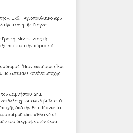
της», Ἐκδ. «Ἁγιοπαυλίτικο ἱερὸ
 τὴν πλάνη τῆς Γιόγκα:
α Γραφή. Μελετώντας τὴ
ιξα ἀπότομα τὴν πόρτα καὶ
ουδισμοῦ. Ἦταν εὐκτήριοι οἶκοι
ρα, μοῦ ἐπέβαλε κανόνα ἀποχῆς
 τοῦ ἀειμνήστου Δημ.
καὶ ἄλλα χριστιανικὰ βιβλία. Ὁ
ἀποχῆς ἀπὸ τὴν θεία Κοινωνία
ερα καὶ μοῦ εἶπε: «Ἕλα νὰ σὲ
εριῶν του διέγραψε στὸν ἀέρα