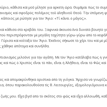
φύριο, κάθισα καὶ μοῦ μίλησε γιὰ ἀρκετὴ ὥρα. Θυμᾶμαι πὼς τὸ συ
ατανισμὸς καὶ σφοδρὸς πολέμιος τοῦ ἀληθινοῦ Θεοῦ. Τὴν ἑπόμενη 
 κάποιος μὲ ρώτησε γιὰ τὸν Ἅγιο: «Τί κάνει ὁ μάγος;».
λε καὶ κάθισα στὸ κρεβάτι του. Ξαφνικὰ ἄκουσα ἕνα δυνατὸ βουητὸ 
ποὺ περιστρέφονταν μὲ μεγάλη ταχύτητα γύρω-γύρω ἀπὸ τὸ κεφάλι
. Γύρισα καὶ κοίταξα τὸν Ἅγιο. Ἐκεῖνος σήκωσε τὸ χέρι του καὶ μὲ 
 χάθηκε ἀπότομα καὶ συνῆλθα.
στιανισμὸς μιλοῦνε γιὰ τὴν ἀγάπη. Μὲ τὸν Ἅγιο κατάλαβα πὼς ἡ γν
 καὶ πὼς ὁ Χριστὸς εἶναι τὸ πᾶν, εἶναι ἡ Ἀλήθεια, εἶναι τὸ Φῶς κ
ὲς καὶ ἀπομακρύνθηκα ὁριστικὰ ἀπὸ τὴ γιόγκα. Ἄρχισα νὰ γνωρίζ
ίσια, ὅπου παρακολουθοῦσα τὶς θ. Λειτουργίες, ἐξομολογιόμουνα κ
ωῆς μου. Εἶχα βγεῖ ἀπὸ τὸ σκότος στὸ φῶς καὶ εἶχα ἀλλοιωθῆ, καθ