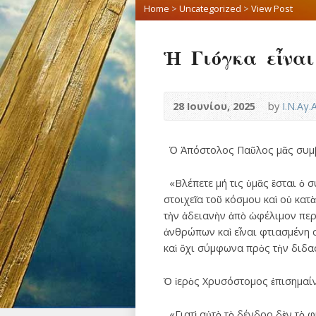
Home
>
Uncategorized
>
View Post
Ἡ Γιόγκα εἶναι
28 Ιουνίου, 2025
by
Ι.Ν.Αγ
Ὁ Ἀπόστολος Παῦλος μᾶς συμβου
«Βλέπετε µή τις ὑµᾶς ἔσται ὁ 
στοιχεῖα τοῦ κόσµου καὶ οὐ κατὰ
τὴν ἀδειανὴν ἀπὸ ὠφέλιµον περι
ἀνθρώπων καὶ εἶναι φτιασµένη
καὶ ὄχι σύµφωνα πρὸς τὴν διδα
Ὁ ἱερὸς Χρυσόστομος ἐπισημαίνε
«Γιατὶ αὐτὸ τὸ δένδρο δὲν τὸ φύ