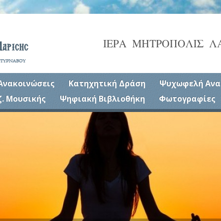
ΙΕΡΑ ΜΗΤΡΟΠΟΛΙΣ Λ
Ανακοινώσεις
Κατηχητική Δράση
Ψυχωφελή Ανα
ζ. Μουσικής
Ψηφιακή Βιβλιοθήκη
Φωτογραφίες