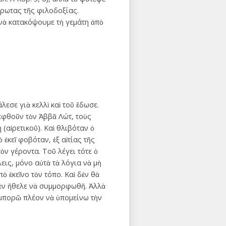
ἔρωτας τῆς φιλοδοξίας.
 νὰ κατακόψουμε τὴ γεμάτη ἀπὸ
εσε γιὰ κελλὶ καὶ τοῦ ἔδωσε.
κεφθοῦν τὸν Ἀββᾶ Λώτ, τοὺς
(αἱρετικοῦ). Καὶ θλιβόταν ὁ
 ἐκεῖ φοβόταν, ἐξ αἰτίας τῆς
ὸν γέροντα. Τοῦ λέγει τότε ὁ
εις, μόνο αὐτὰ τὰ λόγια νὰ μὴ
 ἐκεῖνο τὸν τόπο. Καὶ δὲν θὰ
 δὲν ἤθελε νὰ συμμορφωθῆ. Ἀλλὰ
 μπορῶ πλέον νὰ ὑπομείνω τὴν