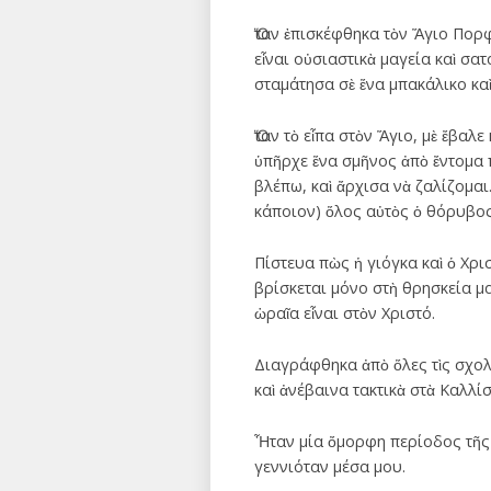
Ὅταν ἐπισκέφθηκα τὸν Ἅγιο Πορ
εἶναι οὐσιαστικὰ μαγεία καὶ σ
σταμάτησα σὲ ἕνα μπακάλικο καὶ
Ὅταν τὸ εἶπα στὸν Ἅγιο, μὲ ἔβα
ὑπῆρχε ἕνα σμῆνος ἀπὸ ἔντομα 
βλέπω, καὶ ἄρχισα νὰ ζαλίζομαι
κάποιον) ὅλος αὐτὸς ὁ θόρυβος
Πίστευα πὼς ἡ γιόγκα καὶ ὁ Χρι
βρίσκεται μόνο στὴ θρησκεία μας
ὡραῖα εἶναι στὸν Χριστό.
Διαγράφθηκα ἀπὸ ὅλες τὶς σχολ
καὶ ἀνέβαινα τακτικὰ στὰ Καλλ
Ἦταν μία ὄμορφη περίοδος τῆς ζ
γεννιόταν μέσα μου.