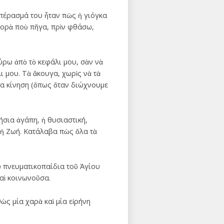
μπέρασμά του ἦταν πὼς ἡ γιόγκα
φορὰ ποὺ πῆγα, πρὶν φθάσω,
γύρω ἀπὸ τὸ κεφάλι μου, σὰν νὰ
 μου. Τὰ ἄκουγα, χωρὶς νὰ τὰ
μία κίνηση (ὅπως ὅταν διώχνουμε
ήσια ἀγάπη, ἡ θυσιαστική,
αὶ ἡ Ζωή. Κατάλαβα πὼς ὅλα τὰ
ω πνευματικοπαίδια τοῦ Ἁγίου
αὶ κοινωνοῦσα.
ὼς μία χαρὰ καὶ μία εἰρήνη