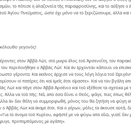
σμῶν, τὸ πότισε ἡ ἀλαζονεία τῆς παραφροσύνης, καὶ τὸ αὔξησε ὁ 
τοῦ Ἁγίου Πνεύματος, ὥστε ὄχι μόνο νὰ τὸ ξεριζώσουμε, ἀλλὰ καὶ
ἀκόλουθο γεγονός!
οντες στὸν Ἀββᾶ Λώτ, στὸ μικρὸ ἕλος τοῦ Ἀρσενοΐτη, τὸν παρακάλ
 τὸν περιποιήθηκε ὁ Ἀββᾶς Λώτ. Καὶ ἂν ἔρχονταν κάποιοι νὰ ἐπισ
ρωστο γέροντα. Καὶ ἐκεῖνος ἄρχισε νὰ τοὺς λέγη λόγια τοῦ Ὠριγένη 
μίσουν οἱ πατέρες ὅτι καὶ ἐμεῖς ἔτσι εἴμαστε». Καὶ νὰ τὸν βγάλη ἀπὸ
ᾶς Λὼτ καὶ πῆγε στὸν Ἀββᾶ Ἀρσένιο καὶ τοῦ ἐξέθεσε τὰ σχετικὰ μὲ τ
. Ἀλλὰ νὰ τοῦ πῆς: Νά, ἀπὸ ὅσα δίνει ὁ Θεός, φάγε, πιὲς ὅπως θέλ
 Ἀλλὰ ἂν δὲν θέλη νὰ συμμορφωθῆ, μόνος του θὰ ζητήση νὰ φύγη ἀπὸ
 ὁ Ἀββᾶς Λὼτ καὶ ἔκαμε ἔτσι. Καὶ ὁ γέρων, μόλις τὰ ἄκουσε αὐτά,
 «Γιὰ τὸ ὄνομα τοῦ Κυρίου, ἀφῆστέ με νὰ φύγω ἀπὸ ἐδῶ, γιατί δὲν
 ἔφυγε, προπεμπόμενος μὲ ἀγάπη».