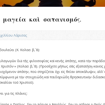
 μαγεία καὶ σατανισμός.
.Αχιλλίου Λάρισας
λεύει (Κ. Κολασ. β΄, 8):
συλαγωγῶν διὰ τῆς φιλοσοφίας καὶ κενῆς ἀπάτης, κατὰ τὴν παράδ
 Χριστόν·» (Κολασ. β΄, 8). (Προσ­έχετε µήπως σᾶς ἐξαπατήσῃ κανεὶ
εχόµενον ἀπάτην, ποὺ στηρίζεται ὄχι εἰς θείαν ἀποκάλυψιν, ἀλλ’
 σύµφωνα µὲ τὴν στοιχειώδη καὶ παιδαριώδη θρησκευτικὴν διδασ
σκαλίαν τοῦ Χριστοῦ).
ι γιὰ τὶς πλάνες:
τεψε ὁ Παῦλος, δὲν τὸ πότισε ὁ Ἀπολλώς, δὲν τὸ αὔξησε ὁ Θεός (βλ