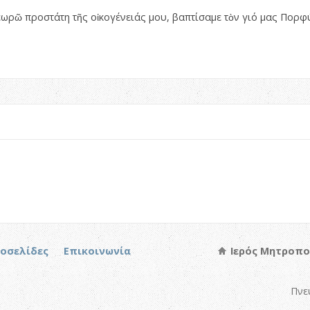
θεωρῶ προστάτη τῆς οἰκογένειάς μου, βαπτίσαμε τὸν γιό μας Πορφ
τοσελίδες
Επικοινωνία
Ιερός Μητροπο
Πνε