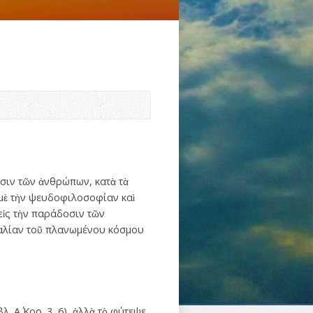
οσιν τῶν ἀνθρώπων, κατὰ τὰ
ς µὲ τὴν ψευδοφιλοσοφίαν καὶ
 εἰς τὴν παράδοσιν τῶν
καλίαν τοῦ πλανωµένου κόσµου
. Α΄ Κορ. 3, 6), ἀλλὰ τὸ φύτεψε