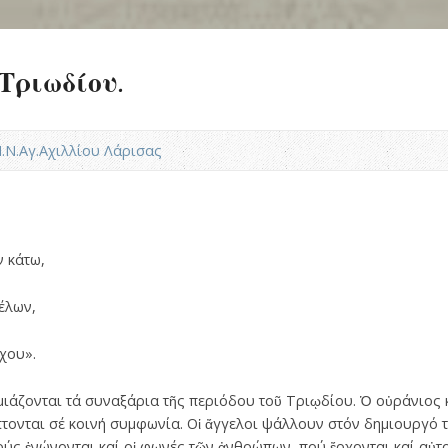
Τριωδίου.
Ι.Ν.Αγ.Αχιλλίου Λάρισας
ν κάτω,
έλων,
χου».
ιάζονται τά συναξάρια τῆς περιόδου τοῦ Τριῳδίου. Ὁ οὐράνιος κα
πτονται σέ κοινή συμφωνία. Οἱ ἄγγελοι ψάλλουν στόν δημιουργό 
τούς ἑνώνονται καί οἱ φωνές τῶν ἀνθρώπων, πού ἔρχονται καί αὐ