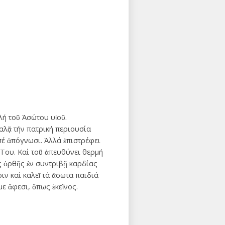
λή τοῦ Ἀσώτου υἱοῦ.
αλᾷ τήν πατρική περιουσία
σέ ἀπόγνωσι. Ἀλλά ἐπιστρέφει
Του. Καί τοῦ ἀπευθύνει θερμή
ς ὀρθῆς ἐν συντριβῇ καρδίας
ν καί καλεῖ τά ἄσωτα παιδιά
ε ἄφεσι, ὅπως ἐκεῖνος.