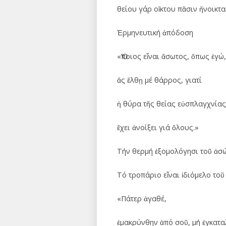
θείου γάρ οἴκτου πᾶσιν ἤνοικτα
Ἑρμηνευτική ἀπόδοση
«Ὅποιος εἶναι ἄσωτος, ὅπως ἐγώ,
ἄς ἔλθῃ μέ θάρρος, γιατί
ἡ θύρα τῆς θείας εὐσπλαγχνίας
ἔχει ἀνοίξει γιά ὅλους.»
Τήν θερμή ἐξομολόγησι τοῦ ἀσώτ
Τό τροπάριο εἶναι ἰδιόμελο τοῦ 
«Πάτερ ἀγαθέ,
ἐμακρύνθην ἀπό σοῦ, μή ἐγκατα