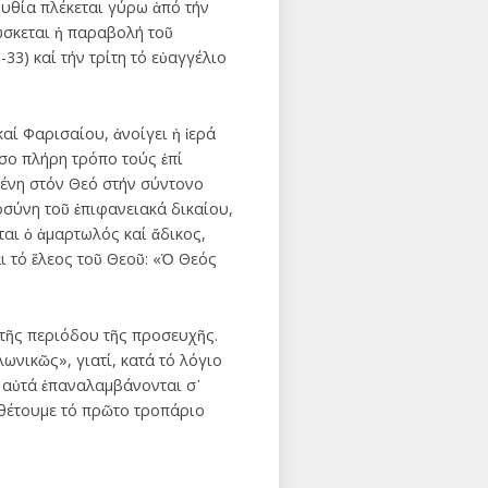
ουθία πλέκεται γύρω ἀπό τήν
ώσκεται ἡ παραβολή τοῦ
33) καί τήν τρίτη τό εὐαγγέλιο
αί Φαρισαίου, ἀνοίγει ἡ ἱερά
σο πλήρη τρόπο τούς ἐπί
μένη στόν Θεό στήν σύντονο
οσύνη τοῦ ἐπιφανειακά δικαίου,
αι ὁ ἁμαρτωλός καί ἄδικος,
ι τό ἔλεος τοῦ Θεοῦ: «Ὁ Θεός
 τῆς περιόδου τῆς προσευχῆς.
ωνικῶς», γιατί, κατά τό λόγιο
α αὐτά ἐπαναλαμβάνονται σ᾽
αθέτουμε τό πρῶτο τροπάριο