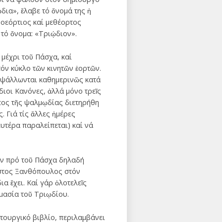
δια», ἔλαβε τό ὄνομά της ἡ
ροεόρτιος καί μεθέορτος
 τό ὄνομα: «Τριῴδιον».
 μέχρι τοῦ Πάσχα, καί
όν κύκλο τῶν κινητῶν ἑορτῶν.
ή ψάλλωνται καθημερινῶς κατά
διοι Κανόνες, ἀλλά μόνο τρεῖς
ρόπος τῆς ψαλμῳδίας διετηρήθη
. Γιά τίς ἄλλες ἡμέρες
ευτέρα παραλείπεται) καί νά
τήν πρό τοῦ Πάσχα δηλαδή
λιστος Ξανθόπουλος στόν
 ἔχει. Καί γάρ ὁλοτελεῖς
ομασία τοῦ Τριῳδίου.
τουργικό βιβλίο, περιλαμβάνει