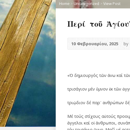
Home
>
Uncategorized
>
View Post
Περί τοῦ Ἁγίου
10 Φεβρουαρίου, 2025
by
«Ὁ δημιουργός τῶν ἄνω καί τῶ
τρισάγιον μέν ὕμνον ἐκ τῶν ἀγγ
τριῴδιον δέ παρ᾽ ἀνθρώπων δέ
Μέ τούς στίχους αὐτούς προοιμ
ἄγγελοι καί οἱ ἄνθρωποι, συνά
τόν τρισάγιο ὕμνο. Μαζί μέ αὐ