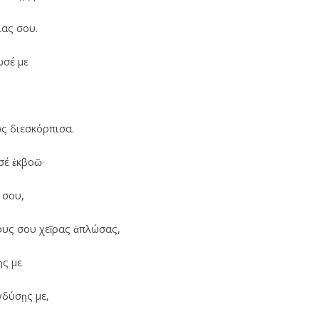
ίας σου.
ωσέ με
ς διεσκόρπισα.
σέ ἐκβοῶ·
 σου,
τους σου χεῖρας ἁπλώσας,
ῃς με
νδύσῃς με,