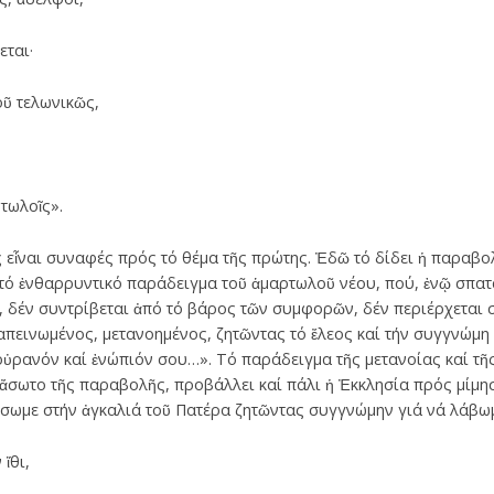
εται·
οῦ τελωνικῶς,
ρτωλοῖς».
 εἶναι συναφές πρός τό θέμα τῆς πρώτης. Ἐδῶ τό δίδει ἡ παραβο
τό ἐνθαρρυντικό παράδειγμα τοῦ ἁμαρτωλοῦ νέου, πού, ἐνῷ σπατ
, δέν συντρίβεται ἀπό τό βάρος τῶν συμφορῶν, δέν περιέρχεται 
πεινωμένος, μετανοημένος, ζητῶντας τό ἔλεος καί τήν συγγνώμη 
ν οὐρανόν καί ἐνώπιόν σου…». Τό παράδειγμα τῆς μετανοίας καί τῆ
σωτο τῆς παραβολῆς, προβάλλει καί πάλι ἡ Ἐκκλησία πρός μίμησι
ίσωμε στήν ἀγκαλιά τοῦ Πατέρα ζητῶντας συγγνώμην γιά νά λάβωμ
ἴθι,