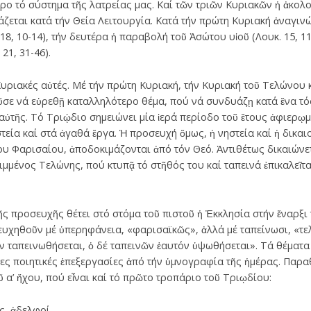
ηρο τό σύστημα τῆς λατρείας μας. Καί τῶν τριῶν Κυριακῶν ἡ ἀκολ
άζεται κατά τήν Θεία Λειτουργία. Κατά τήν πρώτη Κυριακή ἀναγιν
8, 10-14), τήν δευτέρα ἡ παραβολή τοῦ Ἀσώτου υἱοῦ (Λουκ. 15, 11-
21, 31-46).
Κυριακές αὐτές. Μέ τήν πρώτη Κυριακή, τήν Κυριακή τοῦ Τελώνου κ
σε νά εὑρεθῇ καταλληλότερο θέμα, πού νά συνδυάζῃ κατά ἕνα τό
ὐτῆς. Τό Τριῴδιο σημειώνει μία ἱερά περίοδο τοῦ ἔτους ἀφιερῳ
τεία καί στά ἀγαθά ἔργα. Ἡ προσευχή ὅμως, ἡ νηστεία καί ἡ δικαι
 Φαρισαίου, ἀποδοκιμάζονται ἀπό τόν Θεό. Ἀντιθέτως δικαιώνετ
μμένος Τελώνης, πού κτυπᾷ τό στῆθός του καί ταπεινά ἐπικαλεῖτα
ῆς προσευχῆς θέτει στό στόμα τοῦ πιστοῦ ἡ Ἐκκλησία στήν ἔναρξι
ευχηθοῦν μέ ὑπερηφάνεια, «φαρισαϊκῶς», ἀλλά μέ ταπείνωσι, «τελ
ν ταπεινωθήσεται, ὁ δέ ταπεινῶν ἑαυτόν ὑψωθήσεται». Τά θέματ
λες ποιητικές ἐπεξεργασίες ἀπό τήν ὑμνογραφία τῆς ἡμέρας. Παρ
 α’ ἤχου, πού εἶναι καί τό πρῶτο τροπάριο τοῦ Τριῳδίου:
, ἀδελφοί,