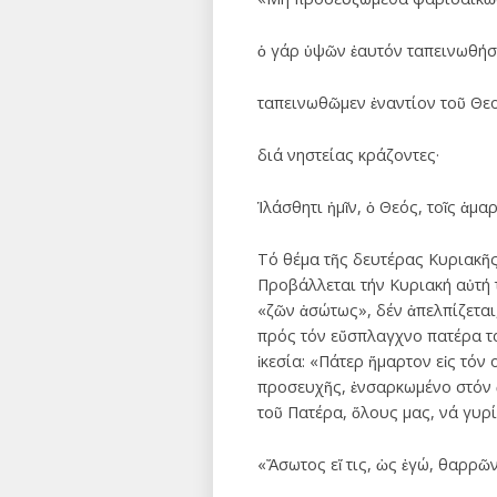
ὁ γάρ ὑψῶν ἑαυτόν ταπεινωθήσ
ταπεινωθῶμεν ἐναντίον τοῦ Θε
διά νηστείας κράζοντες·
Ἱλάσθητι ἡμῖν, ὁ Θεός, τοῖς ἁμα
Τό θέμα τῆς δευτέρας Κυριακῆς
Προβάλλεται τήν Κυριακή αὐτή 
«ζῶν ἀσώτως», δέν ἀπελπίζεται
πρός τόν εὔσπλαγχνο πατέρα τα
ἱκεσία: «Πάτερ ἥμαρτον εἰς τό
προσευχῆς, ἐνσαρκωμένο στόν ἄ
τοῦ Πατέρα, ὅλους μας, νά γυρ
«Ἄσωτος εἴ τις, ὡς ἐγώ, θαρρῶν 