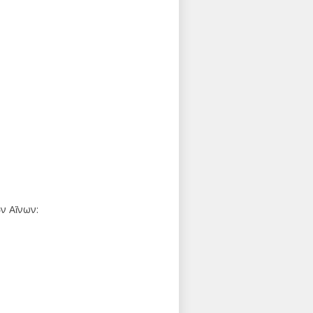
ν Αἴνων: