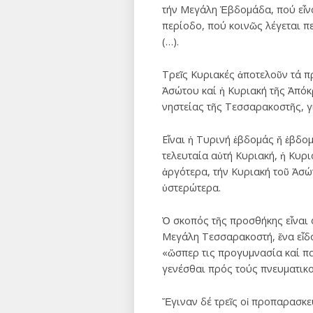
τήν Μεγάλη Ἑβδομάδα, πού εἶνα
περίοδο, πού κοινῶς λέγεται π
(…).
Τρεῖς Κυριακές ἀποτελοῦν τά 
Ἀσώτου καί ἡ Κυριακή τῆς Ἀπόκρ
νηστείας τῆς Τεσσαρακοστῆς, γι
Εἶναι ἡ Τυρινή ἑβδομάς ἤ ἑβδο
τελευταία αὐτή Κυριακή, ἡ Κυρι
ἀργότερα, τήν Κυριακή τοῦ Ἀσώ
ὑστερώτερα.
Ὁ σκοπός τῆς προσθήκης εἶναι
Μεγάλη Τεσσαρακοστή, ἕνα εἶδ
«ὥσπερ τις προγυμνασία καί πα
γενέσθαι πρός τούς πνευματικο
Ἔγιναν δέ τρεῖς οἱ προπαρασκευ