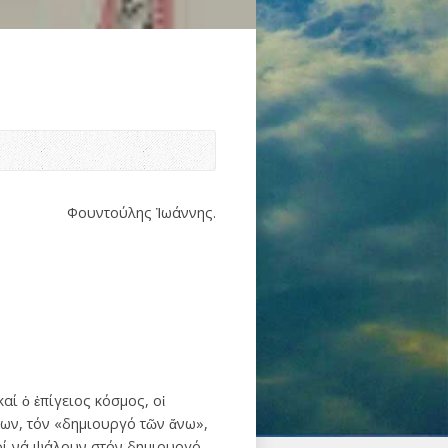
Φουντούλης Ἰωάννης.
ί ὁ ἐπίγειος κόσμος, οἱ
των, τόν «δημιουργό τῶν ἄνω»,
τοί νά ψάλουν στόν δημιουργό