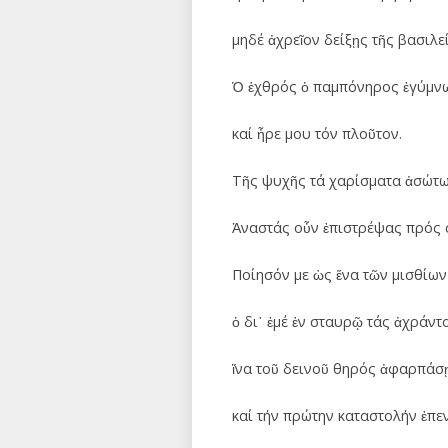
μηδέ ἀχρεῖον δείξῃς τῆς βασιλε
Ὁ ἐχθρός ὁ παμπόνηρος ἐγύμν
καί ἦρε μου τόν πλοῦτον.
Τῆς ψυχῆς τά χαρίσματα ἀσώτω
Ἀναστάς οὖν ἐπιστρέψας πρός 
Ποίησόν με ὡς ἕνα τῶν μισθίων
ὁ δι᾽ ἐμέ ἐν σταυρῷ τάς ἀχράν
ἵνα τοῦ δεινοῦ θηρός ἀφαρπάσ
καί τήν πρώτην καταστολήν ἐπε