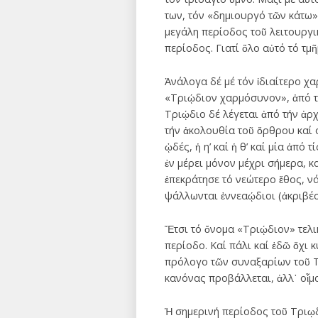
των, τόν «δημιουργό τῶν κάτω»
μεγάλη περίοδος τοῦ λειτουργικ
περίοδος. Γιατί ὅλο αὐτό τό τμ
Ἀνάλογα δέ μέ τόν ἰδιαίτερο χα
«Τριῴδιον χαρμόσυνον», ἀπό το
Τριῴδιο δέ λέγεται ἀπό τήν ἀρ
τήν ἀκολουθία τοῦ ὄρθρου καί 
ᾠδές, ἡ η’ καί ἡ θ’ καί μία ἀπ
ἐν μέρει μόνον μέχρι σήμερα, κ
ἐπεκράτησε τό νεώτερο ἔθος, νά
ψάλλωνται ἐννεαῴδιοι (ἀκριβέσ
Ἔτσι τό ὄνομα «Τριῴδιον» τελι
περίοδο. Καί πάλι καί ἐδῶ ὄχι
πρόλογο τῶν συναξαρίων τοῦ Τρ
κανόνας προβάλλεται, ἀλλ᾽ οἷμ
Ἡ σημερινή περίοδος τοῦ Τριῳδ