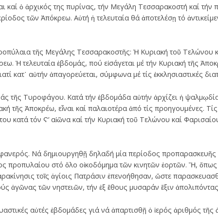
ι καί ὁ ἀρχικός της πυρίνας, τήν Μεγάλη Τεσσαρακοστή καί τήν
ερίοδος τῶν Ἀπόκρεω. Αὐτή ἡ τελευταία θά ἀποτελέσῃ τό ἀντικείμε
προπύλαια τῆς Μεγάλης Τεσσαρακοστῆς: Ἡ Κυριακή τοῦ Τελώνου κ
εω. Ἡ τελευταία ἑβδομάς, πού εἰσάγεται μέ τήν Κυριακή τῆς Ἀποκρ
ατί κατ᾽ αὐτήν ἀπαγορεύεται, σύμφωνα μέ τίς ἐκκλησιαστικές διατ
μάς τῆς Τυροφάγου. Κατά τήν ἑβδομάδα αὐτήν ἀρχίζει ἡ ψαλμῳδί
ακή τῆς Ἀποκρέω, εἶναι καί παλαιοτέρα ἀπό τίς προηγουμένες. Τί
του κατά τόν Ϛ’ αἰῶνα καί τήν Κυριακή τοῦ Τελώνου καί Φαρισαίο
 φανερός. Νά δημιουργηθῇ δηλαδή μία περίοδος προπαρασκευῆς κ
ος προπυλαίου στό ὅλο οἰκοδόμημα τῶν κινητῶν ἑορτῶν. Ἤ, ὅπω
ρακίνησις τοῖς ἁγίοις Πατράσιν ἐπενοήθησαν, ὥστε παρασκευασθ
ύς ἀγῶνας τῶν νηστειῶν, τήν ἐξ ἔθους μυσαράν ἕξιν ἀπολιπόντας
αστικές αὐτές ἑβδομάδες γιά νά ἀπαρτισθῇ ὁ ἱερός ἀριθμός τῆς ἁ