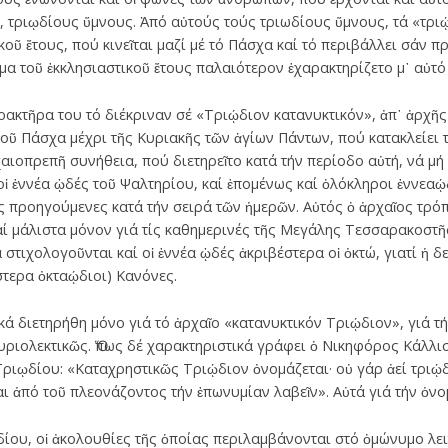
, τριῳδίους ὕμνους. Ἀπό αὐτούς τούς τριωδίους ὕμνους, τά «τριῴ
οῦ ἔτους, πού κινεῖται μαζί μέ τό Πάσχα καί τό περιβάλλει σάν π
ῆμα τοῦ ἐκκλησιαστικοῦ ἔτους παλαιότερον ἐχαρακτηρίζετο μ᾽ αὐτό
ρακτῆρα του τό διέκριναν σέ «Τριῴδιον κατανυκτικόν», ἀπ᾽ ἀρχῆς
ῦ Πάσχα μέχρι τῆς Κυριακῆς τῶν ἁγίων Πάντων, πού κατακλείει τ
χαιοπρεπῆ συνήθεια, πού διετηρεῖτο κατά τήν περίοδο αὐτή, νά μ
οἱ ἐννέα ᾠδές τοῦ Ψαλτηρίου, καί ἑπομένως καί ὁλόκληροι ἐννεαῴ
ό τίς προηγούμενες κατά τήν σειρά τῶν ἡμερῶν. Αὐτός ὁ ἀρχαῖος τ
αί μάλιστα μόνον γιά τίς καθημερινές τῆς Μεγάλης Τεσσαρακοστῆς
 στιχολογοῦνται καί οἱ ἐννέα ᾠδές ἀκριβέστερα οἱ ὀκτώ, γιατί ἡ δ
τερα ὀκταῴδιοι) Κανόνες.
κά διετηρήθη μόνο γιά τό ἀρχαῖο «κατανυκτικόν Τριῴδιον», γιά 
 κυριολεκτικῶς. Ὅπως δέ χαρακτηριστικά γράφει ὁ Νικηφόρος Κάλ
ιῳδίου: «Καταχρηστικῶς Τριῴδιον ὀνομάζεται· οὐ γάρ ἀεί τριῴδια
αι ἀπό τοῦ πλεονάζοντος τήν ἐπωνυμίαν λαβεῖν». Αὐτά γιά τήν ὀν
ίου, οἱ ἀκολουθίες τῆς ὁποίας περιλαμβάνονται στό ὁμώνυμο λει