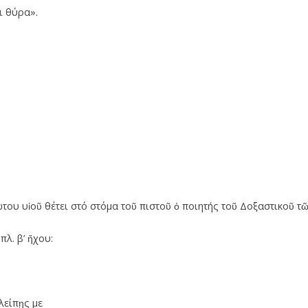
ι θύρα».
ου υἱοῦ θέτει στό στόμα τοῦ πιστοῦ ὁ ποιητής τοῦ Δοξαστικοῦ τῶ
πλ. β’ ἤχου:
λείπῃς με