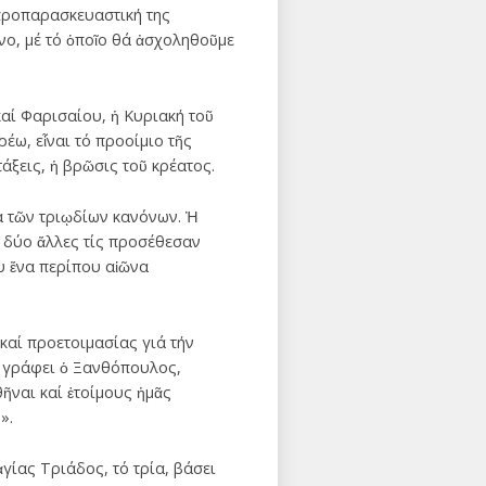
 προπαρασκευαστική της
νο, μέ τό ὁποῖο θά ἀσχοληθοῦμε
αί Φαρισαίου, ἡ Κυριακή τοῦ
έω, εἶναι τό προοίμιο τῆς
άξεις, ἡ βρῶσις τοῦ κρέατος.
α τῶν τριῳδίων κανόνων. Ἡ
ς δύο ἄλλες τίς προσέθεσαν
υ ἕνα περίπου αἰῶνα
αί προετοιμασίας γιά τήν
ς γράφει ὁ Ξανθόπουλος,
ῆναι καί ἑτοίμους ἡμᾶς
».
γίας Τριάδος, τό τρία, βάσει