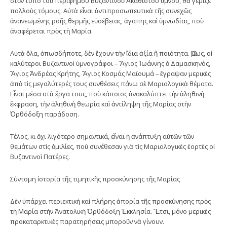
στὸν τύπο τοῦ περίφημου Βυζαντινοῦ Ἀκαθίστου ὕμνου, θὰ γέμιζε
πολλοὺς τόμους. Αὐτὰ εἶναι ἀντιπροσωπευτικὰ τῆς συνεχῶς
ἀνανεωμένης ροῆς θερμῆς εὐσέβειας, ἀγάπης καὶ ὑμνωδίας, ποὺ
ἀναφέρεται πρὸς τὴ Μαρία.
Αὐτὰ ὅλα, ὁπωσδήποτε, δὲν ἔχουν τὴν ἴδια ἀξία ἢ ποιότητα. Ὅμως, οἱ
καλύτεροι Βυζαντινοὶ ὑμνογράφοι – Ἅγιος Ἰωάννης ὁ Δαμασκηνός,
Ἅγιος Ἀνδρέας Κρήτης, Ἅγιος Κοσμάς Μαϊουμά – ἔγραψαν μερικὲς
ἀπὸ τὶς μεγαλύτερές τους συνθέσεις πάνω σὲ Μαριολογικὰ θέματα.
Εἶναι μέσα στὰ ἔργα τους, ποὺ κάποιος ἀνακαλύπτει τὴν ἀληθινὴ
ἔκφραση, τὴν ἀληθινὴ θεωρία καὶ ἀντίληψη τῆς Μαρίας στὴν
Ὀρθόδοξη παράδοση.
Τέλος, κι ὄχι λιγότερο σημαντικά, εἶναι ἡ ἀνάπτυξη αὐτῶν τῶν
θεμάτων στὶς ὁμιλίες, ποὺ συνέθεσαν γιὰ τὶς Μαριολογικὲς ἑορτὲς οἱ
Βυζαντινοὶ Πατέρες.
Σύντομη ἱστορία τῆς τιμητικῆς προσκύνησης τῆς Μαρίας
Δὲν ὑπάρχει περιεκτικὴ καὶ πλήρης ἀπορία τῆς προσκύνησης πρὸς
τὴ Μαρία στὴν Ἀνατολικὴ Ὀρθόδοξη Ἐκκλησία. Ἔτσι, μόνο μερικὲς
προκαταρκτικὲς παρατηρήσεις μποροῦν νὰ γίνουν.