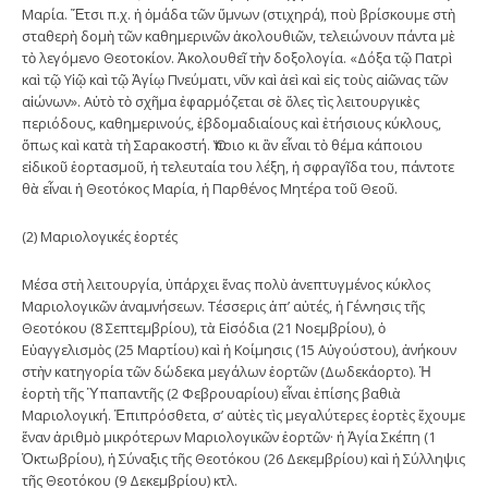
Μαρία. Ἔτσι π.χ. ἡ ὁμάδα τῶν ὕμνων (στιχηρά), ποὺ βρίσκουμε στὴ
σταθερὴ δομὴ τῶν καθημερινῶν ἀκολουθιῶν, τελειώνουν πάντα μὲ
τὸ λεγόμενο Θεοτοκίον. Ἀκολουθεῖ τὴν δοξολογία. «Δόξα τῷ Πατρὶ
καὶ τῷ Υἱῷ καὶ τῷ Ἁγίῳ Πνεύματι, νῦν καὶ ἀεὶ καὶ εἰς τοὺς αἰῶνας τῶν
αἰώνων». Αὐτὸ τὸ σχῆμα ἐφαρμόζεται σὲ ὅλες τὶς λειτουργικὲς
περιόδους, καθημερινούς, ἑβδομαδιαίους καὶ ἐτήσιους κύκλους,
ὅπως καὶ κατὰ τὴ Σαρακοστή. Ὅποιο κι ἂν εἶναι τὸ θέμα κάποιου
εἰδικοῦ ἑορτασμοῦ, ἡ τελευταία του λέξη, ἡ σφραγῖδα του, πάντοτε
θὰ εἶναι ἡ Θεοτόκος Μαρία, ἡ Παρθένος Μητέρα τοῦ Θεοῦ.
(2) Μαριολογικές ἑορτές
Μέσα στὴ λειτουργία, ὑπάρχει ἕνας πολὺ ἀνεπτυγμένος κύκλος
Μαριολογικῶν ἀναμνήσεων. Τέσσερις ἀπ’ αὐτές, ἡ Γέννησις τῆς
Θεοτόκου (8 Σεπτεμβρίου), τὰ Εἰσόδια (21 Νοεμβρίου), ὁ
Εὐαγγελισμὸς (25 Μαρτίου) καὶ ἡ Κοίμησις (15 Αὐγούστου), ἀνήκουν
στὴν κατηγορία τῶν δώδεκα μεγάλων ἑορτῶν (Δωδεκάορτο). Ἡ
ἑορτὴ τῆς Ὑπαπαντῆς (2 Φεβρουαρίου) εἶναι ἐπίσης βαθιὰ
Μαριολογική. Ἐπιπρόσθετα, σ’ αὐτὲς τὶς μεγαλύτερες ἑορτὲς ἔχουμε
ἕναν ἀριθμὸ μικρότερων Μαριολογικῶν ἑορτῶν· ἡ Ἁγία Σκέπη (1
Ὀκτωβρίου), ἡ Σύναξις τῆς Θεοτόκου (26 Δεκεμβρίου) καὶ ἡ Σύλληψις
τῆς Θεοτόκου (9 Δεκεμβρίου) κτλ.