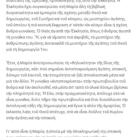
διάσταση τῆς τιμητικῆς προσκύνησής της ἀπὸ τὴν Ἐκκλησία. Ἡ
Ἐκκλησία ἔχει συγκεντρώσει στὴ Μαρία ὅλη τὴ βιβλικὴ
διορατικότητα καὶ ἐμπειρία τῆς σχέσης μεταξὺ Θεοῦ καὶ
δημιουργίας, τοῦ Σωτήρα καὶ τοῦ κόσμου, ὡς μυστηρίου ἀγάπης,
τοῦ ὁποίου ἡ πιὸ κοντινὴ ἔκφραση σ’ αὐτὸν τὸν κόσμο εἶναι ἡ σχέση
ἄνδρα-γυναίκας. Ὁ Θεὸς ἀγαπᾶ τὴν Ἐκκλησία, ὅπως ὁ ἄνδρας ἀγαπᾶ
τὴ γυναῖκα του. Ἤ, γιὰ νὰ εἴμαστε πιὸ ἀκριβεῖς, τὸ μυστήριο τῆς
ἀνθρώπινης ἀγάπης ἀντανακλᾶ τὸ μυστήριο τῆς ἀγάπης τοῦ Θεοῦ
γιὰ τὴ δημιουργία Του.
Ἔτσι, ἡ Μαρία ἀντιπροσωπεύει τὴ «θηλυκότητα» τῆς ἴδιας τῆς
δημιουργίας, κάτι ποὺ σημαίνει ἀνταποκρινόμενη ἀγάπη, ὑπακοή,
δόσιμο τοῦ ἑαυτοῦ, τὴν ἑτοιμότητα νὰ ζεῖς ἀποκλειστικὰ μέσα καὶ
γιὰ τὸν ἄλλο. Ἡ γυναῖκα «ἀνταποκρίνεται» στὴν πρωτοβουλία τοῦ
ἄνδρα καὶ τὸν ἀκολουθεῖ, καὶ μέσα ἀπ’ αὐτὸ τὸ ὁλικὸ δόσιμο βρίσκει
τὴν πληρότητά της. Ἡ Εὔα, στὴν πραγματικότητα, ἀπέτυχε στὸ νὰ
εἶναι γυναῖκα, διότι πῆρε τὴν πρωτοβουλία καὶ ἔτσι διασάλευσε τὴν
ὀντολογικὴ τάξη τῆς δημιουργίας καὶ ἔγινε ἡ αἰτία τῆς ἁμαρτίας. Ὁ
ἐκλεκτὸς λαὸς τοῦ Θεοῦ ἀπέτυχε, στὸ νὰ εἶναι δοῦλος τοῦ Κυρίου
στὴν ἀγάπη καὶ τὴν ὑπακοή.
Γι’ αὐτὸ εἶναι ἡ Μαρία, ἡ ὁποία μὲ τὴν ὁλοκληρωτική της ὑπακοὴ