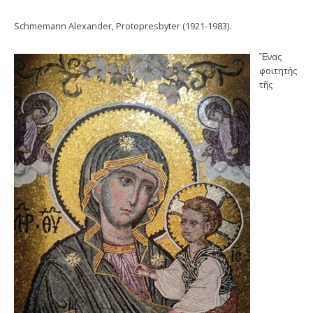
Schmemann Alexander, Protopresbyter (1921-1983).
Ἕνας
φοιτητὴς
τῆς