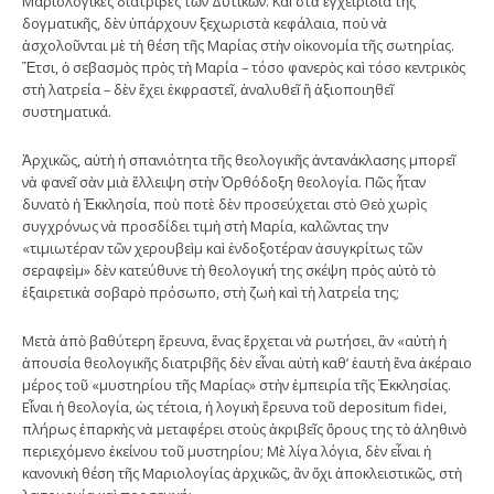
Μαριολογικὲς διατριβὲς τῶν Δυτικῶν. Καὶ στὰ ἐγχειρίδια τῆς
δογματικῆς, δὲν ὑπάρχουν ξεχωριστὰ κεφάλαια, ποὺ νὰ
ἀσχολοῦνται μὲ τὴ θέση τῆς Μαρίας στὴν οἰκονομία τῆς σωτηρίας.
Ἔτσι, ὁ σεβασμὸς πρὸς τὴ Μαρία – τόσο φανερὸς καὶ τόσο κεντρικὸς
στὴ λατρεία – δὲν ἔχει ἐκφραστεῖ, ἀναλυθεῖ ἢ ἀξιοποιηθεῖ
συστηματικά.
Ἀρχικῶς, αὐτὴ ἡ σπανιότητα τῆς θεολογικῆς ἀντανάκλασης μπορεῖ
νὰ φανεῖ σὰν μιὰ ἔλλειψη στὴν Ὀρθόδοξη θεολογία. Πῶς ἦταν
δυνατὸ ἡ Ἐκκλησία, ποὺ ποτὲ δὲν προσεύχεται στὸ Θεὸ χωρὶς
συγχρόνως νὰ προσδίδει τιμὴ στὴ Μαρία, καλῶντας την
«τιμιωτέραν τῶν χερουβεὶμ καὶ ἐνδοξοτέραν ἀσυγκρίτως τῶν
σεραφεὶμ» δὲν κατεύθυνε τὴ θεολογική της σκέψη πρὸς αὐτὸ τὸ
ἐξαιρετικὰ σοβαρὸ πρόσωπο, στὴ ζωὴ καὶ τὴ λατρεία της;
Μετὰ ἀπὸ βαθύτερη ἔρευνα, ἕνας ἔρχεται νὰ ρωτήσει, ἂν «αὐτὴ ἡ
ἀπουσία θεολογικῆς διατριβῆς δὲν εἶναι αὐτὴ καθ’ ἑαυτὴ ἕνα ἀκέραιο
μέρος τοῦ «μυστηρίου τῆς Μαρίας» στὴν ἐμπειρία τῆς Ἐκκλησίας.
Εἶναι ἡ θεολογία, ὡς τέτοια, ἡ λογικὴ ἔρευνα τοῦ depositum fidei,
πλήρως ἐπαρκὴς νὰ μεταφέρει στοὺς ἀκριβεῖς ὅρους της τὸ ἀληθινὸ
περιεχόμενο ἐκείνου τοῦ μυστηρίου; Μὲ λίγα λόγια, δὲν εἶναι ἡ
κανονικὴ θέση τῆς Μαριολογίας ἀρχικῶς, ἂν ὄχι ἀποκλειστικῶς, στὴ