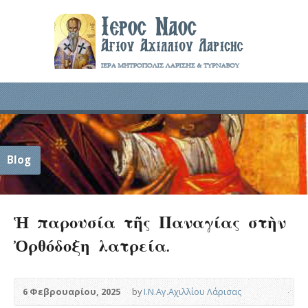
Blog
Ἡ παρουσία τῆς Παναγίας στὴν
Ὀρθόδοξη λατρεία.
6 Φεβρουαρίου, 2025
by
Ι.Ν.Αγ.Αχιλλίου Λάρισας