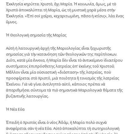
Ἐκκλησία κηρύττει Χριστὸ, ὄχι Μαρία. Ἡ κοινωνία, ὅμως, μὲ τὸ
Χριστὸ ἀποκαλύπτει τὴ Μαρία, ὡς τὴ μυστικὴ χαρὰ μέσα στὴν
Ἐκκλησία. «Ἐπὶ σοὶ χαίρει, κεχαριτωμένη, πᾶσα ἡ κτίσις», λέει ἕνας
ὕμνος.
Ἡ Θεολογικὴ σημασία τῆς Μαρίας
Αὐτὴ ἡ λειτουργικὴ ἀρχὴ τῆς Μαριολογίας εἶναι ξεχωριστῆς
σημασίας γιὰ τὴν κατανόηση τῶν θεολογικῶν της περίπλοκων.
Διότι, κατὰ μία ἔννοια, ἡ Μαρία δὲν εἶναι τὸ ἀντικείμενο ἰδιαιτέρου
συστήματος ἐπιπρόσθετης λατρείας ἀπ’ ἐκείνης τοῦ Χριστοῦ.
Μᾶλλον εἶναι μία οὐσιαστικὴ «διάσταση» τῆς λατρείας, ποὺ
προσφέρεται στὸ Χριστό, μιὰ ποιότητα ἢ τονισμὸς τῆς λατρείας
Ἐκείνου. Γιὰ νὰ γίνει ἀντιληπτὸ αὐτό, κάποιος πρέπει νὰ
ἀπαριθμήσει σύντομα τὰ πιὸ σημαντικὰ Μαριολογικὰ θέματα τῆς
βυζαντινῆς λειτουργίας.
Ἡ Νέα Εὔα
Ἐπειδὴ ὁ Χριστὸς εἶναι ὁ νέος Ἀδάμ, ἡ Μαρία πολὺ συχνὰ
ἀναφέρεται σὰν ἡ νέα Εὔα. Αὐτὸ ἀποκαλύπτει τὴ σωτηριολογικὴ