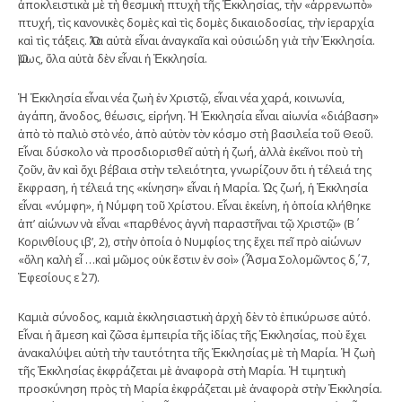
ἀποκλειστικὰ μὲ τὴ θεσμικὴ πτυχὴ τῆς Ἐκκλησίας, τὴν «ἀρρενωπὸ»
πτυχή, τὶς κανονικὲς δομὲς καὶ τὶς δομὲς δικαιοδοσίας, τὴν ἱεραρχία
καὶ τὶς τάξεις. Ὅλα αὐτὰ εἶναι ἀναγκαῖα καὶ οὐσιώδη γιὰ τὴν Ἐκκλησία.
Ὅμως, ὅλα αὐτὰ δὲν εἶναι ἡ Ἐκκλησία.
Ἡ Ἐκκλησία εἶναι νέα ζωὴ ἐν Χριστῷ, εἶναι νέα χαρά, κοινωνία,
ἀγάπη, ἄνοδος, θέωσις, εἰρήνη. Ἡ Ἐκκλησία εἶναι αἰωνία «διάβαση»
ἀπὸ τὸ παλιὸ στὸ νέο, ἀπὸ αὐτὸν τὸν κόσμο στὴ βασιλεία τοῦ Θεοῦ.
Εἶναι δύσκολο νὰ προσδιορισθεῖ αὐτὴ ἡ ζωή, ἀλλὰ ἐκεῖνοι ποὺ τὴ
ζοῦν, ἂν καὶ ὄχι βέβαια στὴν τελειότητα, γνωρίζουν ὅτι ἡ τέλειά της
ἔκφραση, ἡ τέλειά της «κίνηση» εἶναι ἡ Μαρία. Ὡς ζωή, ἡ Ἐκκλησία
εἶναι «νύμφη», ἡ Νύμφη τοῦ Χρίστου. Εἶναι ἐκείνη, ἡ ὁποία κλήθηκε
ἀπ’ αἰώνων νὰ εἶναι «παρθένος ἁγνὴ παραστῆναι τῷ Χριστῷ» (Β΄
Κορινθίους ιβ’, 2), στὴν ὁποία ὁ Νυμφίος της ἔχει πεῖ πρὸ αἰώνων
«ὅλη καλὴ εἶ …καὶ μῶμος οὐκ ἔστιν ἐν σοὶ» (Ἆσμα Σολομῶντος δ΄, 7,
Ἐφεσίους ε΄ 27).
Καμιὰ σύνοδος, καμιὰ ἐκκλησιαστικὴ ἀρχὴ δὲν τὸ ἐπικύρωσε αὐτό.
Εἶναι ἡ ἄμεση καὶ ζῶσα ἐμπειρία τῆς ἰδίας τῆς Ἐκκλησίας, ποὺ ἔχει
ἀνακαλύψει αὐτὴ τὴν ταυτότητα τῆς Ἐκκλησίας μὲ τὴ Μαρία. Ἡ ζωὴ
τῆς Ἐκκλησίας ἐκφράζεται μὲ ἀναφορὰ στὴ Μαρία. Ἡ τιμητικὴ
προσκύνηση πρὸς τὴ Μαρία ἐκφράζεται μὲ ἀναφορὰ στὴν Ἐκκλησία.