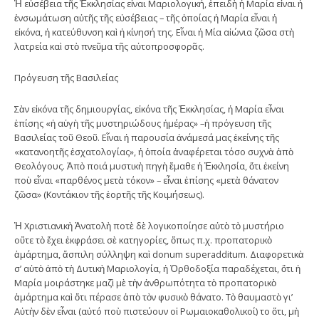
Ἡ εὐσέβεια τῆς Ἐκκλησίας εἶναι Μαριολογική, ἐπειδὴ ἡ Μαρία εἶναι ἡ
ἐνσωμάτωση αὐτῆς τῆς εὐσέβειας – τῆς ὁποίας ἡ Μαρία εἶναι ἡ
εἰκόνα, ἡ κατεύθυνση καὶ ἡ κίνησή της. Εἶναι ἡ Μία αἰώνια ζῶσα στὴ
λατρεία καὶ στὸ πνεῦμα τῆς αὐτοπροσφορᾶς.
Πρόγευση τῆς Βασιλείας
Σὰν εἰκόνα τῆς δημιουργίας, εἰκόνα τῆς Ἐκκλησίας, ἡ Μαρία εἶναι
ἐπίσης «ἡ αὐγὴ τῆς μυστηριώδους ἡμέρας» –ἡ πρόγευση τῆς
Βασιλείας τοῦ Θεοῦ. Εἶναι ἡ παρουσία ἀνάμεσά μας ἐκείνης τῆς
«κατανοητῆς ἐσχατολογίας», ἡ ὁποία ἀναφέρεται τόσο συχνὰ ἀπὸ
Θεολόγους. Ἀπὸ ποιά μυστικὴ πηγὴ ἔμαθε ἡ Ἐκκλησία, ὅτι ἐκείνη
ποὺ εἶναι «παρθένος μετὰ τόκον» – εἶναι ἐπίσης «μετὰ θάνατον
ζῶσα» (Κοντάκιον τῆς ἑορτῆς τῆς Κοιμήσεως).
Ἡ Χριστιανικὴ Ἀνατολὴ ποτὲ δὲ λογικοποίησε αὐτὸ τὸ μυστήριο
οὔτε τὸ ἔχει ἐκφράσει σὲ κατηγορίες, ὅπως π.χ. προπατορικὸ
ἁμάρτημα, ἄσπιλη σύλληψη καὶ donum superadditum. Διαφορετικὰ
σ’ αὐτὸ ἀπὸ τὴ Δυτικὴ Μαριολογία, ἡ Ὀρθοδοξία παραδέχεται, ὅτι ἡ
Μαρία μοιράστηκε μαζὶ μὲ τὴν ἀνθρωπότητα τὸ προπατορικὸ
ἁμάρτημα καὶ ὅτι πέρασε ἀπὸ τὸν φυσικὸ θάνατο. Τὸ θαυμαστὸ γι’
Αὐτὴν δὲν εἶναι (αὐτό ποὺ πιστεύουν οἱ Ρωμαιοκαθολικοί) το ὅτι, μὴ