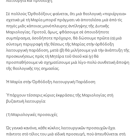
λειτουργία καὶ προσευχή;
Σὲ πολλοὺς Ὀρθοδόξους φαίνεται, ὅτι μιὰ θεολογικὴ «περιέργεια»
σχετικὰ μὲ τὴ Μαρία μπορεῖ πράγματι νὰ ἀποτελέσει μιὰ ἀπὸ τὶς
πηγὲς μιᾶς κάποιας μονόπλευρης ἀντίληψης τῆς Δυτικῆς
Μαριολογίας. Προτοῦ, ὅμως, φθάσουμε σὲ ὁποιοδήποτε
συμπέρασμα, ὀσοδήποτε πρόχειρο, θὰ δώσουμε πρῶτα (α) μιὰ
σύντομη περιγραφὴ τῆς θέσεως τῆς Μαρίας στὴν ὀρθόδοξη
λειτουργικὴ παράδοση, μετὰ (β) θὰ μιλήσουμε γιὰ τὴν ἀνάπτυξη τῆς
προσκυνήσεως πρὸς τὴ Μητέρα τοῦ Θεοῦ καὶ (γ) θὰ
προσπαθήσουμε νὰ σχηματίσουμε μιὰ λίγο-πολὺ συνθετικὴ ἄποψη
τῆς θεολογικῆς της σημασίας.
Ἡ Μαρία στὴν Ὀρθόδοξη Λειτουργικὴ Παράδοση
Ὑπάρχουν τέσσερις κύριες ἐκφράσεις τῆς Μαριολογίας στὴ
βυζαντινὴ λειτουργία:
(1) Μαριολογικές προσευχές
Ὡς γενικὸ κανόνα, κάθε κύκλος λειτουργικῶν προσευχῶν ἔχει
πάντοτε στὸ τέλος του μιὰ εἰδικὴ προσευχή, ποὺ ἀπευθύνεται στὴ