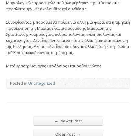
Μαριολογικῶν προσευχῶν, ποὺ ἀναφέρθηκαν πρωτύτερα στὶς
παραλειτουργικὲς ἀκολουθίες καὶ συνθέσεις.
Συνοψίζοντας, μποροῦμε νὰ ποῦμε γιὰ ἄλλη μιὰ φορὰ, ὅτι ἡ τιμητικὴ
προσκύνηση τῆς Μαρίας εἶναι μιὰ οὐσιώδης διάσταση τῆς
Χριστιανικῆς κοσμολογίας, ἀνθρωπολογίας, ἐκκλησιολογίας καὶ
ἐσχατολογίας. Δὲν εἶναι ἀντικείμενο πίστης ἀλλὰ ἡ αὐτοαποκάλυψη
τῆς Ἐκκλησίας. Ἀκόμα, δὲν εἶναι οὔτε δόγμα ἀλλὰ ἡ ζωὴ καὶ ἡ εὐωδία
τοῦ Χριστιανικοῦ δόγματος μέσα μας.
Μετάφραση: Μοναχὸς Θεοδόσιος Σταυροβουνιώτης
Posted in
Uncategorized
←
Newer Post
→
Older Post