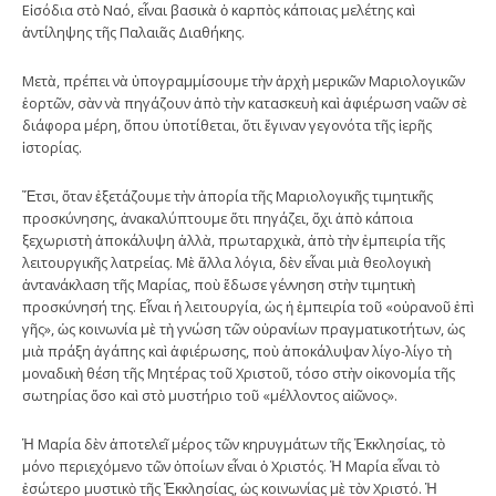
Εἰσόδια στὸ Ναό, εἶναι βασικὰ ὁ καρπὸς κάποιας μελέτης καὶ
ἀντίληψης τῆς Παλαιᾶς Διαθήκης.
Μετὰ, πρέπει νὰ ὑπογραμμίσουμε τὴν ἀρχὴ μερικῶν Μαριολογικῶν
ἑορτῶν, σὰν νὰ πηγάζουν ἀπὸ τὴν κατασκευὴ καὶ ἀφιέρωση ναῶν σὲ
διάφορα μέρη, ὅπου ὑποτίθεται, ὅτι ἔγιναν γεγονότα τῆς ἱερῆς
ἱστορίας.
Ἔτσι, ὅταν ἐξετάζουμε τὴν ἀπορία τῆς Μαριολογικῆς τιμητικῆς
προσκύνησης, ἀνακαλύπτουμε ὅτι πηγάζει, ὄχι ἀπὸ κάποια
ξεχωριστὴ ἀποκάλυψη ἀλλὰ, πρωταρχικὰ, ἀπὸ τὴν ἐμπειρία τῆς
λειτουργικῆς λατρείας. Μὲ ἄλλα λόγια, δὲν εἶναι μιὰ θεολογικὴ
ἀντανάκλαση τῆς Μαρίας, ποὺ ἔδωσε γέννηση στὴν τιμητικὴ
προσκύνησή της. Εἶναι ἡ λειτουργία, ὡς ἡ ἐμπειρία τοῦ «οὐρανοῦ ἐπὶ
γῆς», ὡς κοινωνία μὲ τὴ γνώση τῶν οὐρανίων πραγματικοτήτων, ὡς
μιὰ πράξη ἀγάπης καὶ ἀφιέρωσης, ποὺ ἀποκάλυψαν λίγο-λίγο τὴ
μοναδικὴ θέση τῆς Μητέρας τοῦ Χριστοῦ, τόσο στὴν οἰκονομία τῆς
σωτηρίας ὅσο καὶ στὸ μυστήριο τοῦ «μέλλοντος αἰῶνος».
Ἡ Μαρία δὲν ἀποτελεῖ μέρος τῶν κηρυγμάτων τῆς Ἐκκλησίας, τὸ
μόνο περιεχόμενο τῶν ὁποίων εἶναι ὁ Χριστός. Ἡ Μαρία εἶναι τὸ
ἐσώτερο μυστικὸ τῆς Ἐκκλησίας, ὡς κοινωνίας μὲ τὸν Χριστό. Ἡ