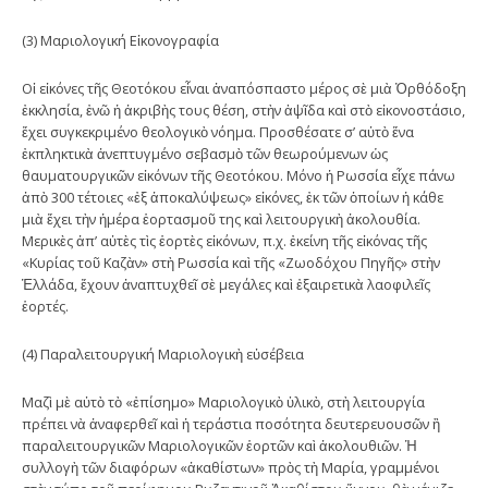
(3) Μαριολογική Εἰκονογραφία
Οἱ εἰκόνες τῆς Θεοτόκου εἶναι ἀναπόσπαστο μέρος σὲ μιὰ Ὀρθόδοξη
ἐκκλησία, ἐνῶ ἡ ἀκριβὴς τους θέση, στὴν ἁψῖδα καὶ στὸ εἰκονοστάσιο,
ἔχει συγκεκριμένο θεολογικὸ νόημα. Προσθέσατε σ’ αὐτὸ ἕνα
ἐκπληκτικὰ ἀνεπτυγμένο σεβασμὸ τῶν θεωρούμενων ὡς
θαυματουργικῶν εἰκόνων τῆς Θεοτόκου. Μόνο ἡ Ρωσσία εἶχε πάνω
ἀπὸ 300 τέτοιες «ἐξ ἀποκαλύψεως» εἰκόνες, ἐκ τῶν ὁποίων ἡ κάθε
μιὰ ἔχει τὴν ἡμέρα ἑορτασμοῦ της καὶ λειτουργικὴ ἀκολουθία.
Μερικὲς ἀπ’ αὐτὲς τὶς ἑορτὲς εἰκόνων, π.χ. ἐκείνη τῆς εἰκόνας τῆς
«Κυρίας τοῦ Καζὰν» στὴ Ρωσσία καὶ τῆς «Ζωοδόχου Πηγῆς» στὴν
Ἑλλάδα, ἔχουν ἀναπτυχθεῖ σὲ μεγάλες καὶ ἐξαιρετικὰ λαοφιλεῖς
ἑορτές.
(4) Παραλειτουργική Μαριολογικὴ εὐσέβεια
Μαζὶ μὲ αὐτὸ τὸ «ἐπίσημο» Μαριολογικὸ ὑλικὸ, στὴ λειτουργία
πρέπει νὰ ἀναφερθεῖ καὶ ἡ τεράστια ποσότητα δευτερευουσῶν ἢ
παραλειτουργικῶν Μαριολογικῶν ἑορτῶν καὶ ἀκολουθιῶν. Ἡ
συλλογὴ τῶν διαφόρων «ἀκαθίστων» πρὸς τὴ Μαρία, γραμμένοι