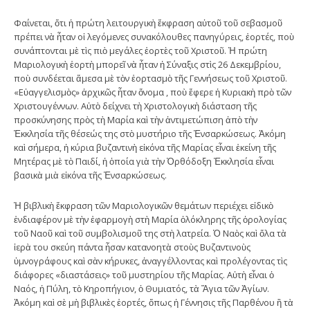
Φαίνεται, ὅτι ἡ πρώτη λειτουργικὴ ἔκφραση αὐτοῦ τοῦ σεβασμοῦ
πρέπει νὰ ἦταν οἱ λεγόμενες συνακόλουθες πανηγύρεις, ἑορτές, ποὺ
συνάπτονται μὲ τὶς πιὸ μεγάλες ἑορτὲς τοῦ Χριστοῦ. Ἡ πρώτη
Μαριολογικὴ ἑορτὴ μπορεῖ νὰ ἦταν ἡ Σύναξις στὶς 26 Δεκεμβρίου,
ποὺ συνδέεται ἄμεσα μὲ τὸν ἑορτασμὸ τῆς Γεννήσεως τοῦ Χριστοῦ.
«Εὐαγγελισμὸς» ἀρχικῶς ἦταν ὄνομα , ποὺ ἔφερε ἡ Κυριακὴ πρὸ τῶν
Χριστουγέννων. Αὐτὸ δείχνει τὴ Χριστολογικὴ διάσταση τῆς
προσκύνησης πρὸς τὴ Μαρία καὶ τὴν ἀντιμετώπιση ἀπὸ τὴν
Ἐκκλησία τῆς θέσεώς της στὸ μυστήριο τῆς Ἐνσαρκώσεως. Ἀκόμη
καὶ σήμερα, ἡ κύρια βυζαντινὴ εἰκόνα τῆς Μαρίας εἶναι ἐκείνη τῆς
Μητέρας μὲ τὸ Παιδί, ἡ ὁποία γιὰ τὴν Ὀρθόδοξη Ἐκκλησία εἶναι
βασικὰ μιὰ εἰκόνα τῆς Ἐνσαρκώσεως.
Ἡ βιβλικὴ ἔκφραση τῶν Μαριολογικῶν θεμάτων περιέχει εἰδικὸ
ἐνδιαφέρον μὲ τὴν ἐφαρμογὴ στὴ Μαρία ὁλόκληρης τῆς ὁρολογίας
τοῦ Ναοῦ καὶ τοῦ συμβολισμοῦ της στὴ λατρεία. Ὁ Ναὸς καὶ ὅλα τὰ
ἱερὰ του σκεύη πάντα ἦσαν κατανοητὰ στοὺς Βυζαντινοὺς
ὑμνογράφους καὶ σὰν κήρυκες, ἀναγγέλλοντας καὶ προλέγοντας τὶς
διάφορες «διαστάσεις» τοῦ μυστηρίου τῆς Μαρίας. Αὐτὴ εἶναι ὁ
Ναός, ἡ Πύλη, τὸ Κηροπήγιον, ὁ Θυμιατός, τὰ Ἅγια τῶν Ἁγίων.
Ἀκόμη καὶ σὲ μὴ βιβλικὲς ἑορτές, ὅπως ἡ Γέννησις τῆς Παρθένου ἢ τὰ