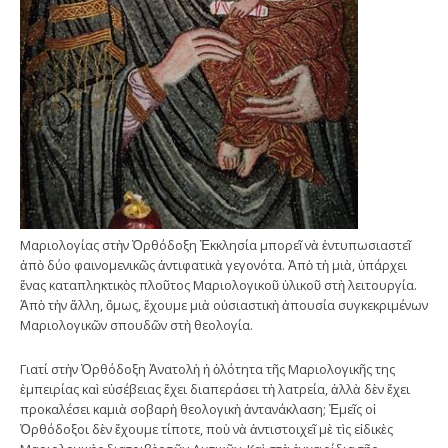
Μαριολογίας στὴν Ὀρθόδοξη Ἐκκλησία μπορεῖ νὰ ἐντυπωσιαστεῖ
ἀπὸ δύο φαινομενικῶς ἀντιφατικὰ γεγονότα. Ἀπὸ τὴ μιὰ, ὑπάρχει
ἕνας καταπληκτικὸς πλοῦτος Μαριολογικοῦ ὑλικοῦ στὴ λειτουργία.
Ἀπὸ τὴν ἄλλη, ὅμως, ἔχουμε μιὰ οὐσιαστικὴ ἀπουσία συγκεκριμένων
Μαριολογικῶν σπουδῶν στὴ θεολογία.
Γιατί στὴν Ὀρθόδοξη Ἀνατολὴ ἡ ὁλότητα τῆς Μαριολογικῆς της
ἐμπειρίας καὶ εὐσέβειας ἔχει διαπεράσει τὴ λατρεία, ἀλλὰ δὲν ἔχει
προκαλέσει καμιὰ σοβαρὴ θεολογικὴ ἀντανάκλαση; Ἐμεῖς οἱ
Ὀρθόδοξοι δὲν ἔχουμε τίποτε, ποὺ νὰ ἀντιστοιχεῖ μὲ τὶς εἰδικὲς