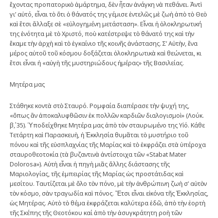
ἔχοντας προπατορικὸ ἁμάρτημα, δὲν ἦταν ἀνάγκη νὰ πεθάνει. Ἀντὶ
γι’ αὐτό, εἶναι τὸ ὅτι ὁ θάνατός της γέμισε ἐντελῶς μὲ ζωὴ ἀπὸ τὸ Θεὸ
καὶ ἔτσι ἄλλαξε σὲ «εὐλογημένη μετάσταση». Εἶναι ἡ ὁλοκληρωτική
της ἑνότητα μὲ τὸ Χριστό, ποὺ κατέστρεψε τὸ θάνατό της καὶ τὴν
ἔκαμε τὴν ἀρχὴ καὶ τὸ ἐγκαίνιο τῆς κοινῆς ἀνάστασης. Σ’ Αὐτὴν, ἕνα
μέρος αὐτοῦ τοῦ κόσμου δοξάζεται ὁλοκληρωτικὰ καὶ θεώνεται, κι
ἔτσι εἶναι ἡ «αὐγὴ τῆς μυστηριώδους ἡμέρας» τῆς Βασιλείας.
Μητέρα μας
Στάθηκε κοντὰ στὸ Σταυρό. Ρομφαία διαπέρασε τὴν ψυχή της,
«ὅπως ἂν ἀποκαλυφθῶσιν ἐκ πολλῶν καρδιῶν διαλογισμοὶ» (Λούκ.
β΄, 35). Ὑποδείχθηκε Μητέρα μας ἀπὸ τὸν σταυρωμένο της Υἱό. Κάθε
Τετάρτη καὶ Παρασκευὴ, ἡ Ἐκκλησία θυμᾶται τὸ μυστήριο τοῦ
πόνου καὶ τῆς εὐσπλαχνίας τῆς Μαρίας καὶ τὸ ἐκφράζει στὰ ὑπέροχα
σταυροθεοτοκία (τὰ βυζαντινὰ ἀντίστοιχα τῶν «Stabat Mater
Dolorosa»). Αὐτὴ εἶναι ἡ πηγὴ μιᾶς ἄλλης διάστασης τῆς
Μαριολογίας, τῆς ἐμπειρίας τῆς Μαρίας ὡς προστάτιδας καὶ
μεσίτου. Ταυτίζεται μὲ ὅλο τὸν πόνο, μὲ τὴν ἀνθρώπινη ζωὴ σ’ αὐτὸν
τὸν κόσμο, σὰν τραγωδία καὶ πόνος. Ἔτσι εἶναι εἰκόνα τῆς Ἐκκλησίας,
ὡς Μητέρας. Αὐτὸ τὸ θέμα ἐκφράζεται καλύτερα ἐδῶ, ἀπὸ τὴν ἑορτὴ
τῆς Σκέπης τῆς Θεοτόκου καί ἀπὸ τὴν ἀσυγκράτητη ροὴ τῶν