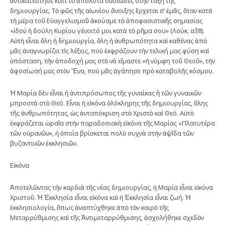
ἀντικατέστησε κάτι τὸ ἀπόλυτα οὐσιῶδες στὴν τάξη τῆς
δημιουργίας. Τὸ φῶς τῆς αἰωνίου ἄνοιξης ἔρχεται σ’ ἐμᾶς, ὅταν κατὰ
τὴ μέρα τοῦ Εὐαγγελισμοῦ ἀκούαμε τὸ ἀποφασιστικῆς σημασίας
«ἰδοὺ ἡ δούλη Κυρίου γένοιτό μοι κατὰ τὸ ρῆμα σου» (Λούκ. α΄38).
Αὐτὴ εἶναι ὅλη ἡ δημιουργία, ὅλη ἡ ἀνθρωπότητα καὶ καθένας ἀπὸ
μᾶς ἀναγνωρίζει τὶς λέξεις, ποὺ ἐκφράζουν τὴν τελική μας φύση καὶ
ὑπόσταση, τὴν ἀποδοχή μας στὸ νὰ εἴμαστε «ἡ νύμφη τοῦ Θεοῦ», τὴν
ἀφοσίωσή μας στὸν Ἕνα, ποὺ μᾶς ἀγάπησε πρὸ καταβολῆς κόσμου.
Ἡ Μαρία δὲν εἶναι ἡ ἀντιπρόσωπος τῆς γυναίκας ἢ τῶν γυναικῶν
μπροστὰ στὸ Θεό. Εἶναι ἡ εἰκόνα ὁλόκληρης τῆς δημιουργίας, ὅλης
τῆς ἀνθρωπότητας, ὡς ἀνταπόκριση στὸ Χριστὸ καὶ Θεό. Αὐτὸ
ἐκφράζεται ὡραῖα στὴν παραδοσιακὴ εἰκόνα τῆς Μαρίας «Πλατυτέρα
τῶν οὐρανῶν», ἡ ὁποία βρίσκεται πολὺ συχνὰ στὴν ἁψῖδα τῶν
βυζαντινῶν ἐκκλησιῶν.
Εἰκόνα
Ἀποτελῶντας τὴν καρδιὰ τῆς νέας δημιουργίας, ἡ Μαρία εἶναι εἰκόνα
Χριστοῦ. Ἡ Ἐκκλησία εἶναι εἰκόνα καὶ ἡ Ἐκκλησία εἶναι ζωή. Ἡ
ἐκκλησιολογία, ὅπως ἀναπτύχθηκε ἀπὸ τὸν καιρὸ τῆς
Μεταρρύθμισης καὶ τῆς Ἀντιμεταρρύθμισης, ἀσχολήθηκε σχεδὸν