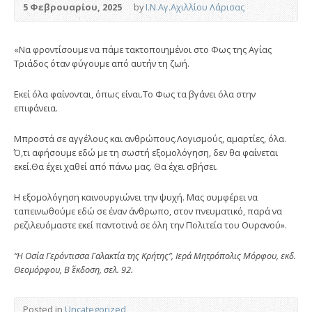
5 Φεβρουαρίου, 2025
by
Ι.Ν.Αγ.Αχιλλίου Λάρισας
«Να φροντίσουμε να πάμε τακτοποιημένοι στο Φως της Αγίας
Τριάδος όταν φύγουμε από αυτήν τη ζωή.
Εκεί όλα φαίνονται, όπως είναι.Το Φως τα βγάνει όλα στην
επιφάνεια.
Μπροστά σε αγγέλους και ανθρώπους.Λογισμούς, αμαρτίες, όλα.
Ό,τι αφήσουμε εδώ με τη σωστή εξομολόγηση, δεν θα φαίνεται
εκεί.Θα έχει χαθεί από πάνω μας. Θα έχει σβήσει.
Η εξομολόγηση καινουργιώνει την ψυχή. Μας συμφέρει να
ταπεινωθούμε εδώ σε έναν άνθρωπο, στον πνευματικό, παρά να
ρεζιλευόμαστε εκεί παντοτινά σε όλη την Πολιτεία του Ουρανού».
“Η Οσία Γερόντισσα Γαλακτία της Κρήτης”, Ιερά Μητρόπολις Μόρφου, εκδ.
Θεομόρφου, Β΄ έκδοση, σελ. 92.
Posted in
Uncategorized