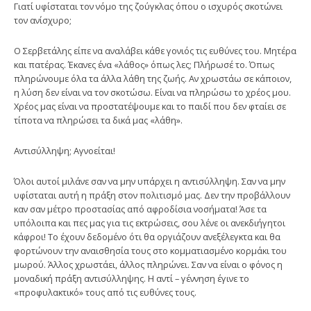
Γιατί υφίσταται τον νόμο της ζούγκλας όπου ο ισχυρός σκοτώνει
τον ανίσχυρο;
Ο Σερβετάλης είπε να αναλάβει κάθε γονιός τις ευθύνες του. Μητέρα
και πατέρας. Έκανες ένα «λάθος» όπως λες; Πλήρωσέ το. Όπως
πληρώνουμε όλα τα άλλα λάθη της ζωής. Αν χρωστάω σε κάποιον,
η λύση δεν είναι να τον σκοτώσω. Είναι να πληρώσω το χρέος μου.
Χρέος μας είναι να προστατέψουμε και το παιδί που δεν φταίει σε
τίποτα να πληρώσει τα δικά μας «λάθη».
Αντισύλληψη; Αγνοείται!
Όλοι αυτοί μιλάνε σαν να μην υπάρχει η αντισύλληψη. Σαν να μην
υφίσταται αυτή η πράξη στον πολιτισμό μας. Δεν την προβάλλουν
καν σαν μέτρο προστασίας από αφροδίσια νοσήματα! Άσε τα
υπόλοιπα και πες μας για τις εκτρώσεις, σου λένε οι ανεκδιήγητοι
κάφροι! Το έχουν δεδομένο ότι θα οργιάζουν ανεξέλεγκτα και θα
φορτώνουν την αναισθησία τους στο κομματιασμένο κορμάκι του
μωρού. Άλλος χρωστάει, άλλος πληρώνει. Σαν να είναι ο φόνος η
μοναδική πράξη αντισύλληψης. Η αντί – γέννηση έγινε το
«προφυλακτικό» τους από τις ευθύνες τους.