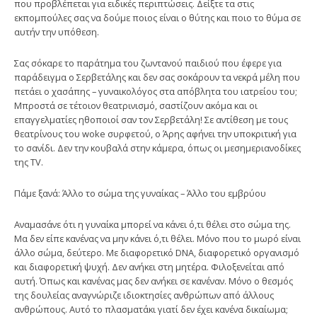
που προβλέπεται για ειδικές περιπτώσεις. Δείξτε τα στις
εκπομπούλες σας να δούμε ποιος είναι ο θύτης και ποιο το θύμα σε
αυτήν την υπόθεση.
Σας σόκαρε το παράτημα του ζωντανού παιδιού που έφερε για
παράδειγμα ο Σερβετάλης και δεν σας σοκάρουν τα νεκρά μέλη που
πετάει ο χασάπης – γυναικολόγος στα απόβλητα του ιατρείου του;
Μπροστά σε τέτοιον θεατρινισμό, σαστίζουν ακόμα και οι
επαγγελματίες ηθοποιοί σαν τον Σερβετάλη! Σε αντίθεση με τους
θεατρίνους του woke συρφετού, ο Άρης αφήνει την υποκριτική για
το σανίδι. Δεν την κουβαλά στην κάμερα, όπως οι μεσημεριανοδίκες
της TV.
Πάμε ξανά: Άλλο το σώμα της γυναίκας – Άλλο του εμβρύου
Αναμασάνε ότι η γυναίκα μπορεί να κάνει ό,τι θέλει στο σώμα της.
Μα δεν είπε κανένας να μην κάνει ό,τι θέλει. Μόνο που το μωρό είναι
άλλο σώμα, δεύτερο. Με διαφορετικό DNA, διαφορετικό οργανισμό
και διαφορετική ψυχή. Δεν ανήκει στη μητέρα. Φιλοξενείται από
αυτή. Όπως και κανένας μας δεν ανήκει σε κανέναν. Μόνο ο θεσμός
της δουλείας αναγνώριζε ιδιοκτησίες ανθρώπων από άλλους
ανθρώπους. Αυτό το πλασματάκι γιατί δεν έχει κανένα δικαίωμα;