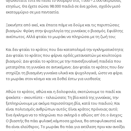
αγωνιστείτε τότε να πέσει το νούμερο στις 1.000 – 2.000 εκτρώσεις
ετησίως. Θα έχετε σώσει 98.000 παιδιά σε ένα χρόνο, σχεδόν μισό
εκατομμύριο σε μια πενταετία.
Ξεκινήστε από εκεί, και έπειτα πάμε να δούμε και τις περιπτώσεις
βιασμών. Φρίκη στην ψυχολογία της γυναίκας ο βιασμός. Εφιάλτης
ανείπωτος. Αλλά φταίει το μωράκι να πληρώσει με τη ζωή του;
Και δεν φταίει το κράτος που δεν καταπολεμά την εγκληματικότητα;
Δεν φταίει το κράτος που φέρνει ορδές μεταναστών με κουλτούρα
βιασμού; Δεν φταίει το κράτος με την πανσεξουαλική παιδεία που
μετατρέπει τη γυναίκα σε αντικείμενο; Δεν φταίει το κράτος που δεν
στηρίζει τη βιασμένη γυναίκα υλικά και ψυχολογικά, ώστε να φέρει
το μωράκι στον κόσμο και να δοθεί έστω για υιοθεσία;
Αθώο το κράτος, αθώα και η δολοφονία, σκοτώνουμε το παιδί και
ψεκάστε – σκουπίστε – τελειώσατε; Τη βία κατά της γυναίκας, την
ξεπληρώνουμε με ακόμα περισσότερη βία, κατά του παιδιού; Και
είναι πολιτισμός ανθρώπων αυτός; Είναι κράτος πρόνοιας αυτό;
Ένα έγκλημα να το πληρώνει πιο σκληρά ο αθώος απ’ ότι ο ένοχος;
Ο βιαστής θα πάει φυλακή κάμποσα χρόνια, θα αποφυλακιστεί και
θα είναι ελεύθερος. Το μωράκι θα πάει για εκτέλεση πριν καν ανοίξει