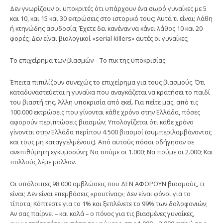
Δεν γνωρίζουν οι υποκριτές ότι υπάρχουν ένα σωρό γυναίκες με 5
και 10, και 15 και 30 εκτρώσεις στο ιστορικό τους; Αυτά τι είναι; Λάθη
ή κτηνώδης ασυδοσία; Έχετε δει κανέναν να κάνει λάθος 10 και 20
φορές; Δεν είναι βιολογικοί «serial killers» αυτές οι γυναίκες;
Το επιχείρημα των βιασμών – Το πικ της υποκρισίας
Έπειτα πιπιλίζουν συνεχώς το επιχείρημα για τους βιασμούς. Ότι
καταδυναστεύεται η γυναίκα που αναγκάζεται να κρατήσει το παιδί
του βιαστή της. Άλλη υποκρισία από εκεί. Για πείτε μας, από τις
100.000 εκτρώσεις που γίνονται κάθε χρόνο στην Ελλάδα, πόσες
αφορούν περιπτώσεις βιασμών; Υπολογίζεται ότι κάθε χρόνο
γίνονται στην Ελλάδα περίπου 4.500 βιασμοί (συμπεριλαμβάνοντας
και τους μη καταγγελμένους). Από αυτούς πόσοι οδήγησαν σε
ανεπιθύμητη εγκυμοσύνη; Να πούμε οι 1.000; Να πούμε οι 2.000; Και
πολλούς λέμε μάλλον.
Οι υπόλοιπες 98.000 αμβλώσεις που ΔΕΝ ΑΦΟΡΟΥΝ βιασμούς, τι
είναι; Δεν είναι επεμβάσεις «ρουτίνας»; Δεν είναι φόνοι για το
τίποτα; Κόπτεστε για το 1% και ξεπλένετε το 99% των δολοφονιών;
Αν σας παίρνει – και καλά – ο πόνος για τις βιασμένες γυναίκες,