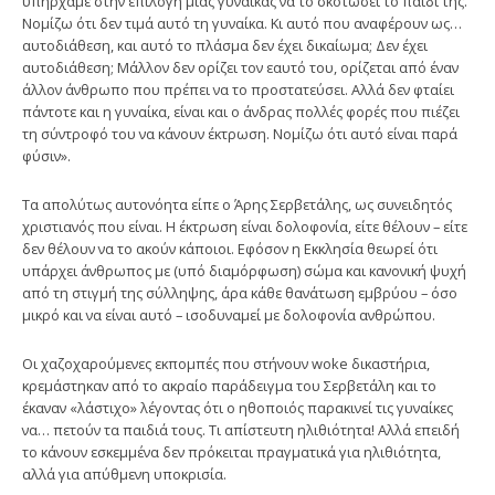
υπήρχαμε στην επιλογή μιας γυναίκας να το σκοτώσει το παιδί της.
Νομίζω ότι δεν τιμά αυτό τη γυναίκα. Κι αυτό που αναφέρουν ως…
αυτοδιάθεση, και αυτό το πλάσμα δεν έχει δικαίωμα; Δεν έχει
αυτοδιάθεση; Μάλλον δεν ορίζει τον εαυτό του, ορίζεται από έναν
άλλον άνθρωπο που πρέπει να το προστατεύσει. Αλλά δεν φταίει
πάντοτε και η γυναίκα, είναι και ο άνδρας πολλές φορές που πιέζει
τη σύντροφό του να κάνουν έκτρωση. Νομίζω ότι αυτό είναι παρά
φύσιν».
Τα απολύτως αυτονόητα είπε ο Άρης Σερβετάλης, ως συνειδητός
χριστιανός που είναι. Η έκτρωση είναι δολοφονία, είτε θέλουν – είτε
δεν θέλουν να το ακούν κάποιοι. Εφόσον η Εκκλησία θεωρεί ότι
υπάρχει άνθρωπος με (υπό διαμόρφωση) σώμα και κανονική ψυχή
από τη στιγμή της σύλληψης, άρα κάθε θανάτωση εμβρύου – όσο
μικρό και να είναι αυτό – ισοδυναμεί με δολοφονία ανθρώπου.
Οι χαζοχαρούμενες εκπομπές που στήνουν woke δικαστήρια,
κρεμάστηκαν από το ακραίο παράδειγμα του Σερβετάλη και το
έκαναν «λάστιχο» λέγοντας ότι ο ηθοποιός παρακινεί τις γυναίκες
να… πετούν τα παιδιά τους. Τι απίστευτη ηλιθιότητα! Αλλά επειδή
το κάνουν εσκεμμένα δεν πρόκειται πραγματικά για ηλιθιότητα,
αλλά για απύθμενη υποκρισία.