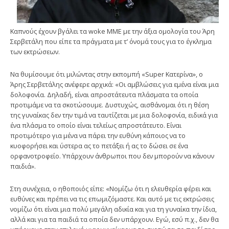
Καπνούς έχουν βγάλει τα woke ΜΜΕ με την άξια ομολογία του Άρη
Σερβετάλη που είπε τα πράγματα με τ’ όνομά τους για το έγκλημα
των εκτρώσεων.
Να θυμίσουμε ότι μιλώντας στην εκπομπή «Super Κατερίνα», ο
Άρης Σερβετάλης ανέφερε αρχικά: «Οι αμβλώσεις για εμένα είναι μια
δολοφονία. Δηλαδή, είναι απροστάτευτα πλάσματα τα οποία
προτιμάμε να τα σκοτώσουμε. Δυστυχώς, αισθάνομαι ότι η θέση
της γυναίκας δεν την τιμά να ταυτίζεται με μια δολοφονία, ειδικά για
ένα πλάσμα το οποίο είναι τελείως απροστάτευτο. Είναι
προτιμότερο για μένα να πάρει την ευθύνη κάποιος να το
κυοφορήσει και ύστερα ας το πετάξει ή ας το δώσει σε ένα
ορφανοτροφείο. Υπάρχουν άνθρωποι που δεν μπορούν να κάνουν
παιδιά».
Στη συνέχεια, ο ηθοποιός είπε: «Νομίζω ότι η ελευθερία φέρει και
ευθύνες και πρέπει να τις επωμιζόμαστε. Και αυτό με τις εκτρώσεις
νομίζω ότι είναι μια πολύ μεγάλη αδικία και για τη γυναίκα την ίδια,
αλλά και για τα παιδιά τα οποία δεν υπάρχουν. Εγώ, εσύ π.χ., δεν θα