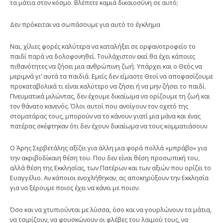
τα μάτια στον κόσμο. Βλέπετε καμιά δικαιοσύνη σε αυτό;
Δεν πρόκειται να σωπάσουμε για αυτό το έγκλημα
Ναι, χίλιες φορές καλύτερα να καταλήξει σε ορφανοτροφείο το
παιδί παρά να δολοφονηθεί. Τουλάχιστον εκεί θα έχει κάποιες
πιθανότητες να ζήσει μια ανθρώπινη ζωή. Υπάρχει και ο Θεός να
μεριμνά γι’ αυτά τα παιδιά. Εμείς δεν είμαστε Θεοί να αποφασίζουμε
προκαταβολικά τι είναι καλύτερο να ζήσει ή να μην ζήσει το παιδί.
Πνευματικά μιλώντας, δεν έχουμε δικαίωμα να ορίζουμε τη ζωή και
τον θάνατο κανενός. Όλοι αυτοί που ανοίγουν τον οχετό της
στοματάρας τους, μπορούν να το κάνουν γιατί μια μάνα και ένας
πατέρας σκέφτηκαν ότι δεν έχουν δικαίωμα να τους κομματιάσουν.
Ο Άρης Σερβετάλης αξίζει για άλλη μια φορά πολλά «μπράβο» για
την ακριβοδίκαιη θέση του. Που δεν είναι θέση προσωπική του,
αλλά θέση της Εκκλησίας, των Πατέρων και των αξιών που ορίζει το
Ευαγγέλιο. Αν κάποιοι ενοχλήθηκαν, ας αποκηρύξουν την Εκκλησία
για να ξέρουμε ποιος έχει να κάνει με ποιον.
Όσο και να χτυπιούνται με λύσσα, όσο και να γουρλώνουν τα μάτια,
να τσιρίζουν, να φουσκώνουν οι φλέβες του λαιμού τους, να