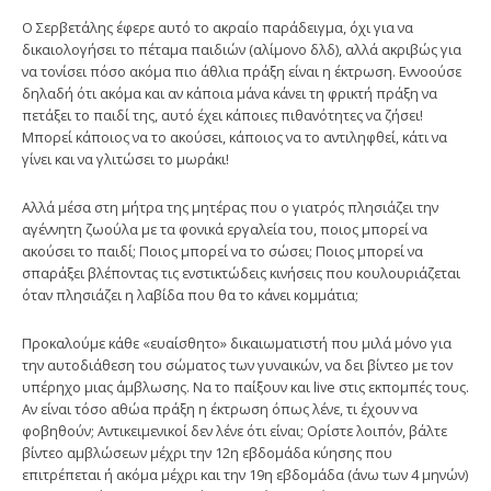
Ο Σερβετάλης έφερε αυτό το ακραίο παράδειγμα, όχι για να
δικαιολογήσει το πέταμα παιδιών (αλίμονο δλδ), αλλά ακριβώς για
να τονίσει πόσο ακόμα πιο άθλια πράξη είναι η έκτρωση. Εννοούσε
δηλαδή ότι ακόμα και αν κάποια μάνα κάνει τη φρικτή πράξη να
πετάξει το παιδί της, αυτό έχει κάποιες πιθανότητες να ζήσει!
Μπορεί κάποιος να το ακούσει, κάποιος να το αντιληφθεί, κάτι να
γίνει και να γλιτώσει το μωράκι!
Αλλά μέσα στη μήτρα της μητέρας που ο γιατρός πλησιάζει την
αγέννητη ζωούλα με τα φονικά εργαλεία του, ποιος μπορεί να
ακούσει το παιδί; Ποιος μπορεί να το σώσει; Ποιος μπορεί να
σπαράξει βλέποντας τις ενστικτώδεις κινήσεις που κουλουριάζεται
όταν πλησιάζει η λαβίδα που θα το κάνει κομμάτια;
Προκαλούμε κάθε «ευαίσθητο» δικαιωματιστή που μιλά μόνο για
την αυτοδιάθεση του σώματος των γυναικών, να δει βίντεο με τον
υπέρηχο μιας άμβλωσης. Να το παίξουν και live στις εκπομπές τους.
Αν είναι τόσο αθώα πράξη η έκτρωση όπως λένε, τι έχουν να
φοβηθούν; Αντικειμενικοί δεν λένε ότι είναι; Ορίστε λοιπόν, βάλτε
βίντεο αμβλώσεων μέχρι την 12η εβδομάδα κύησης που
επιτρέπεται ή ακόμα μέχρι και την 19η εβδομάδα (άνω των 4 μηνών)