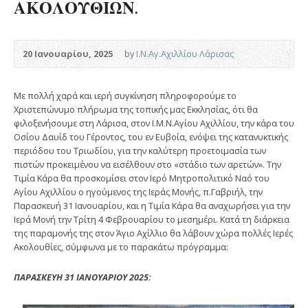
ΑΚΟΛΟΥΘΙΩΝ.
20 Ιανουαρίου, 2025
by
Ι.Ν.Αγ.Αχιλλίου Λάρισας
Με πολλή χαρά και ιερή συγκίνηση πληροφορούμε το
Χριστεπώνυμο πλήρωμα της τοπικής μας Εκκλησίας, ότι θα
φιλοξενήσουμε στη Λάρισα, στον Ι.Μ.Ν.Αγίου Αχιλλίου, την κάρα του
Οσίου Δαυίδ του Γέροντος, του εν Ευβοία, ενόψει της κατανυκτικής
περιόδου του Τριωδίου, για την καλύτερη προετοιμασία των
πιστών προκειμένου να εισέλθουν στο «στάδιο των αρετών». Την
Τιμία Κάρα θα προσκομίσει στον Ιερό Μητροπολιτικό Ναό του
Αγίου Αχιλλίου ο ηγούμενος της Ιεράς Μονής, π.Γαβριήλ, την
Παρασκευή 31 Ιανουαρίου, και η Τιμία Κάρα θα αναχωρήσει για την
Ιερά Μονή την Τρίτη 4 Φεβρουαρίου το μεσημέρι. Κατά τη διάρκεια
της παραμονής της στον Άγιο Αχίλλιο θα λάβουν χώρα πολλές Ιερές
Ακολουθίες, σύμφωνα με το παρακάτω πρόγραμμα:
ΠΑΡΑΣΚΕΥΗ 31 ΙΑΝΟΥΑΡΙΟΥ 2025: