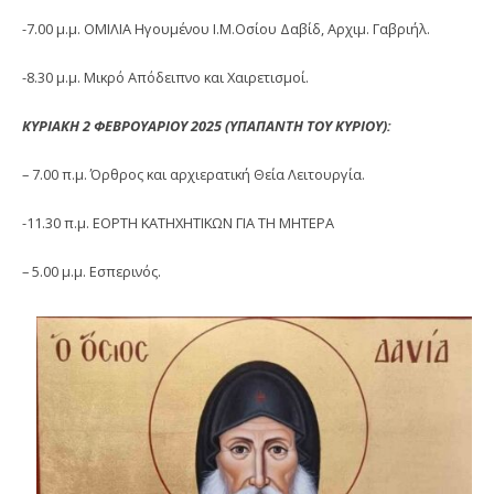
-7.00 μ.μ. ΟΜΙΛΙΑ Ηγουμένου Ι.Μ.Οσίου Δαβίδ, Αρχιμ. Γαβριήλ.
-8.30 μ.μ. Μικρό Απόδειπνο και Χαιρετισμοί.
ΚΥΡΙΑΚΗ 2 ΦΕΒΡΟΥΑΡΙΟΥ 2025 (ΥΠΑΠΑΝΤΗ ΤΟΥ ΚΥΡΙΟΥ):
– 7.00 π.μ. Όρθρος και αρχιερατική Θεία Λειτουργία.
-11.30 π.μ. ΕΟΡΤΗ ΚΑΤΗΧΗΤΙΚΩΝ ΓΙΑ ΤΗ ΜΗΤΕΡΑ
– 5.00 μ.μ. Εσπερινός.