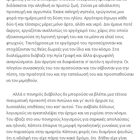
διδάσκεται την αληθινή εν Χριστώ ζωή. Ζούσε με αδιάλειπτη
προσευχή και αγρυπνία. Έκανε σκληρή νηστεία, τρώγοντας μια
φορά την ημέρα μετά τη δύση του ηλίου. Αργότερα έτρωγε κάθε
δύο ή και τέσσερις μέρες μόνο άρτο, αλάτι και νερό. Δεν έμεινε ποτέ
άεργος, εργαζόταν ανελλιπώς το εργόχειρό του, χάρις στο οποίο
εξοικονομούσε τη λιγοστή τροφή του και τα μέσα να ελεεί τους
φτωχούς. Ταυτόχρονα με το εργόχειρό του προσεύχονταν και
στοχάζονταν τις θείες δωρεές για τον ίδιο και τον κόσμο. Στα
διαλείμματα διάβαζε την Αγία Γραφή και άλλα ψυχωφελή
αναγνώσματα. Δεν άργησε να διαφαίνεται σ’ αυτόν η αγιότητα. Οι
πλησίον συνασκητές του τον αγαπούσαν και τον σέβονταν για την
πίστη, την πραότητά του και την ταπείνωσή του και προσπαθούσαν
να τον μιμηθούν.
Αλλά ο πονηρός διάβολος δε μπορούσε να βλέπει μια τέτοια
πνευματική προκοπή στον Αντώνιο και γι’ αυτό άρχισε τις
λυσσαλέες επιθέσεις του κατ’ αυτού. Του ενέβαλε δόλιους
λογισμούς να εγκαταλείψει την έρημο και να γυρίσει στον κόσμο.
Του έβαζε στο νου πονηρούς λογισμούς για σαρκικές απολαύσεις
και ηδονές. Κάποτε έπαιρνε τη μορφή προκλητικής γυναίκας για να
τον παρασύρει στην αμαρτία. Κάποιες φορές του διαμήνυε ψευδώς
ότι η αδελφή του είχε πάρει τον κακό δρόμο, ότι δήθεν είχε γίνει