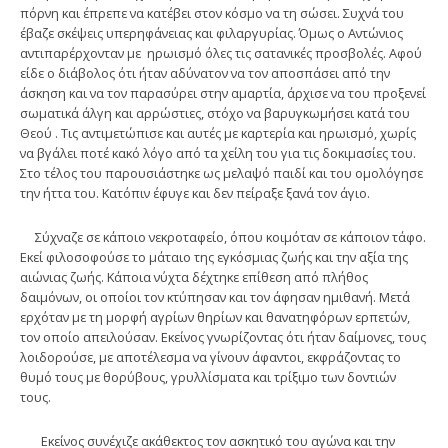
πόρνη και έπρεπε να κατέβει στον κόσμο να τη σώσει. Συχνά του
έβαζε σκέψεις υπερηφάνειας και φιλαργυρίας. Όμως ο Αντώνιος
αντιπαρέρχονταν με ηρωισμό όλες τις σατανικές προσβολές. Αφού
είδε ο διάβολος ότι ήταν αδύνατον να τον αποσπάσει από την
άσκηση και να τον παρασύρει στην αμαρτία, άρχισε να του προξενεί
σωματικά άλγη και αρρώστιες, στόχο να βαρυγκωμήσει κατά του
Θεού . Τις αντιμετώπισε και αυτές με καρτερία και ηρωισμό, χωρίς
να βγάλει ποτέ κακό λόγο από τα χείλη του για τις δοκιμασίες του.
Στο τέλος του παρουσιάστηκε ως μελαψό παιδί και του ομολόγησε
την ήττα του. Κατόπιν έφυγε και δεν πείραξε ξανά τον άγιο.
Σύχναζε σε κάποιο νεκροταφείο, όπου κοιμόταν σε κάποιον τάφο.
Εκεί φιλοσοφούσε το μάταιο της εγκόσμιας ζωής και την αξία της
αιώνιας ζωής. Κάποια νύχτα δέχτηκε επίθεση από πλήθος
δαιμόνων, οι οποίοι τον κτύπησαν και τον άφησαν ημιθανή. Μετά
ερχόταν με τη μορφή αγρίων θηρίων και θανατηφόρων ερπετών,
τον οποίο απειλούσαν. Εκείνος γνωρίζοντας ότι ήταν δαίμονες, τους
λοιδορούσε, με αποτέλεσμα να γίνουν άφαντοι, εκφράζοντας το
θυμό τους με θορύβους, γρυλλίσματα και τρίξιμο των δοντιών
τους.
Εκείνος συνέχιζε ακάθεκτος τον ασκητικό του αγώνα και την