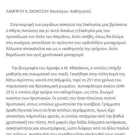
ΛΑΜΠΡΟΥ Κ. ΣΚΟΝΤΖΟΥ Θεολόγου -Καθηγητού.
Στην κορυφή των μεγάλων ασκητών της Εκκλησίας μας βρίσκεται
ο Μέγας Αντώνιος και γι’ αυτό δικαίως η Εκκλησία μας του
προσέδωσε τον τίτλο του Μεγάλου, διότι απέβη, όπως θα δούμε
στη συνέχεια, αποτέλεσε το πρότυπο του ορθοδόξου μοναχισμού.
Άλλωστε αποκαλείται και ως ο «καθηγητής της ερήμου», διότι
θεμελίωσε τον υγιή χριστιανικό μοναχισμό.
Την βιογραφία του έγραψε ο Μ. Αθανάσιος, ο οποίος υπήρξε
μαθητής και πνευματικό του παιδί. Γεννήθηκε στην πόλη Κομά της
Κάτω Αιγύπτου, κοντά στη Μέμφιδα, περί το 251 στα χρόνια του
παρανοϊκού και θρησκομανή ρωμαίου αυτοκράτορα Δεκίου (349-
251), ο οποίος είχε εγείρει τον σκληρότερο, ως τότε, διωγμό
εναντίον των Χριστιανών. Οι γονείς του ήταν πλούσιοι πιστοί
Χριστιανοί, στους οποίους χρωστούσε την ευσέβεια. Γράμματα
έμαθε λίγα και ίσως να ήταν εντελώς αγράμματος, όμως είχε
αποκτήσει πάμπολλες αρετές, οι οποίες απέρρεαν από την βαθιά
χριστιανική του πίστη. Από μικρός είχε δείξει δείγματα αυτάρκειας,
ασκητικότητας και εσωστρέφειας, ώστε διέφερε από τα άλλα παιδιά
της πόλεως. Αγαπημένη του συνήθεια ήταν ακολουθεί τους γονείς