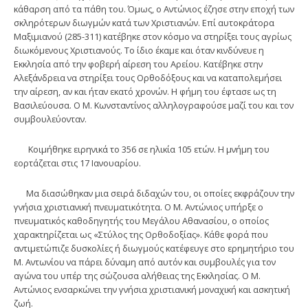
κάθαρση από τα πάθη του. Όμως, ο Αντώνιος έζησε στην εποχή των
σκληρότερων διωγμών κατά των Χριστιανών. Επί αυτοκράτορα
Μαξιμιανού (285-311) κατέβηκε στον κόσμο να στηρίξει τους αγρίως
διωκόμενους Χριστιανούς. Το ίδιο έκαμε και όταν κινδύνευε η
Εκκλησία από την φοβερή αίρεση του Αρείου. Κατέβηκε στην
Αλεξάνδρεια να στηρίξει τους Ορθοδόξους και να καταπολεμήσει
την αίρεση, αν και ήταν εκατό χρονών. Η φήμη του έφτασε ως τη
Βασιλεύουσα. Ο Μ. Κωνσταντίνος αλληλογραφούσε μαζί του και τον
συμβουλεύονταν.
Κοιμήθηκε ειρηνικά το 356 σε ηλικία 105 ετών. Η μνήμη του
εορτάζεται στις 17 Ιανουαρίου.
Μα διασώθηκαν μια σειρά διδαχών του, οι οποίες εκφράζουν την
γνήσια χριστιανική πνευματικότητα. Ο Μ. Αντώνιος υπήρξε ο
πνευματικός καθοδηγητής του Μεγάλου Αθανασίου, ο οποίος
χαρακτηρίζεται ως «Στύλος της Ορθοδοξίας». Κάθε φορά που
αντιμετώπιζε δυσκολίες ή διωγμούς κατέφευγε στο ερημητήριο του
Μ. Αντωνίου να πάρει δύναμη από αυτόν και συμβουλές για τον
αγώνα του υπέρ της σώζουσα αλήθειας της Εκκλησίας. Ο Μ.
Αντώνιος ενσαρκώνει την γνήσια χριστιανική μοναχική και ασκητική
ζωή.