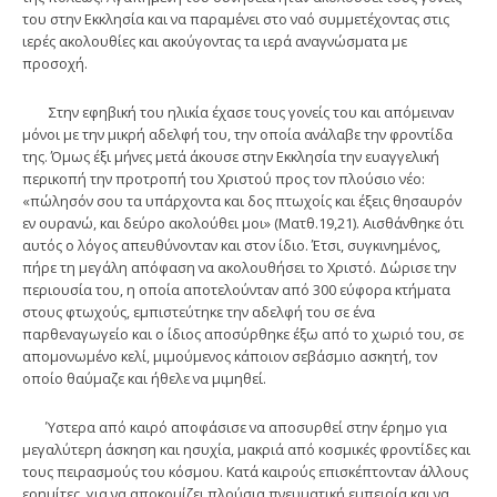
του στην Εκκλησία και να παραμένει στο ναό συμμετέχοντας στις
ιερές ακολουθίες και ακούγοντας τα ιερά αναγνώσματα με
προσοχή.
Στην εφηβική του ηλικία έχασε τους γονείς του και απόμειναν
μόνοι με την μικρή αδελφή του, την οποία ανάλαβε την φροντίδα
της. Όμως έξι μήνες μετά άκουσε στην Εκκλησία την ευαγγελική
περικοπή την προτροπή του Χριστού προς τον πλούσιο νέο:
«πώλησόν σου τα υπάρχοντα και δος πτωχοίς και έξεις θησαυρόν
εν ουρανώ, και δεύρο ακολούθει μοι» (Ματθ.19,21). Αισθάνθηκε ότι
αυτός ο λόγος απευθύνονταν και στον ίδιο. Έτσι, συγκινημένος,
πήρε τη μεγάλη απόφαση να ακολουθήσει το Χριστό. Δώρισε την
περιουσία του, η οποία αποτελούνταν από 300 εύφορα κτήματα
στους φτωχούς, εμπιστεύτηκε την αδελφή του σε ένα
παρθεναγωγείο και ο ίδιος αποσύρθηκε έξω από το χωριό του, σε
απομονωμένο κελί, μιμούμενος κάποιον σεβάσμιο ασκητή, τον
οποίο θαύμαζε και ήθελε να μιμηθεί.
Ύστερα από καιρό αποφάσισε να αποσυρθεί στην έρημο για
μεγαλύτερη άσκηση και ησυχία, μακριά από κοσμικές φροντίδες και
τους πειρασμούς του κόσμου. Κατά καιρούς επισκέπτονταν άλλους
ερημίτες, για να αποκομίζει πλούσια πνευματική εμπειρία και να