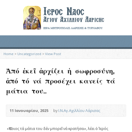
Home
>
Uncategorized
>
View Post
Ἀπό ἐκεῖ ἀρχίζει ἡ σωφροσύνη,
ἀπό τό νά προσέχει κανείς τά
μάτια του…
11 Ιανουαρίου, 2025
by
Ι.Ν.Αγ.Αχιλλίου Λάρισας
«Ὅποιος τά μάτια του δέν μπορεῖ νά κρατήσει», λέει ὁ Ἱερός