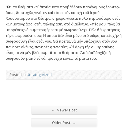
Ὅταν τά θεάματα καί ἀκούσματα προβάλλουν παράνομους ἔρωτες»,
ὅπως δυστυχῶς γινόταν καί τότε στήν ἐποχή τοῦ Ἱεροῦ
Χρυσοστόμου στά θέατρα, σήμερα γίνεται πολύ περισσότερο στόν
κινηματογράφο, στήν τηλεόραση, στό διαδίκτυο, «πές μου, πῶς θά
μπορέσεις νά συμπεριφέρεσαι μέ σωφροσύνη;». Πῶς θά κρατήσεις
τήν σωφροσύνη σου; Ἡ ὁποία δέν εἶναι μόνο στό σῶμα, κατεξοχήν ἡ
σωφροσύνη εἶναι στόν νοῦ. Θά πρέπει νά μήν ὑπάρχουν στόν νοῦ
πονηρές εἰκόνες, πονηρές φαντασίες. «Ἡ ἀρχή τῆς σωφροσύνης
εἶναι, τό νά μήν βλέπουμε ἄτοπα θεάματα». Ἀπό ἐκεῖ ἀρχίζει ἡ
σωφροσύνη, ἀπό τό νά προσέχει κανείς τά μάτια του.
Posted in
Uncategorized
←
Newer Post
→
Older Post