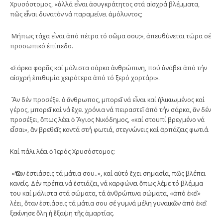
Χρυσόστομος, «ἀλλά εἶναι ἀσυγκράτητος στά αἰσχρά βλέμματα,
πῶς εἶναι δυνατόν νά παραμείνει ἀμόλυντος;
Μήπως τάχα εἶναι ἀπό πέτρα τό σῶμα σου;», ἀπευθύνεται τώρα σέ
προσωπικό ἐπίπεδο.
«Σάρκα φορᾶς καί μάλιστα σάρκα ἀνθρώπινη, πού ἀνάβει ἀπό τήν
αἰσχρή ἐπιθυμία χειρότερα ἀπό τό ξερό χορτάρι».
Ἄν δέν προσέξει ὁ ἄνθρωπος, μπορεῖ νά εἶναι καί ἡλικιωμένος καί
γέρος, μπορεῖ καί νά ἔχει χρόνια νά πειραστεῖ ἀπό τήν σάρκα, ἄν δέν
προσέξει, ὅπως λέει ὁ Ἅγιος Νικόδημος, «καί στουπί βρεγμένο νά
εἶσαι», ἄν βρεθεῖς κοντά στή φωτιά, στεγνώνεις καί ἁρπάζεις φωτιά.
Καί πάλι λέει ὁ Ἱερός Χρυσόστομος:
«Ὅταν ἑστιάσεις τά μάτια σου..», καί αὐτό ἔχει σημασία, πῶς βλέπει
κανείς. Δέν πρέπει νά ἑστιάζει, νά καρφώνει ὅπως λέμε τό βλέμμα
του καί μάλιστα στά σώματα, τά ἀνθρώπινα σώματα, «ἀπό ἐκεῖ»
λέει, ὅταν ἑστιάσεις τά μάτια σου σέ γυμνά μέλη γυναικῶν ἀπό ἐκεῖ
ξεκίνησε ὅλη ἡ ἔξαψη τῆς ἁμαρτίας.