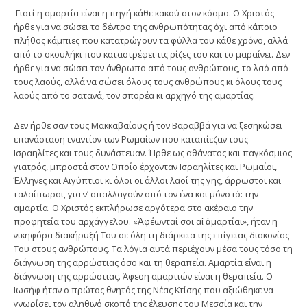
Γιατί η αμαρτία είναι η πηγή κάθε κακού στον κόσμο. Ο Χριστός
ήρθε για να σώσει το δέντρο της ανθρωπότητας όχι από κάποιο
πλήθος κάμπιες που κατατρώγουν τα φύλλα του κάθε χρόνο, αλλά
από το σκουλήκι που καταστρέφει τις ρίζες του και το μαραίνει. Δεν
ήρθε για να σώσει τον άνθρωπο από τους ανθρώπους, το λαό από
τους λαούς, αλλά να σώσει όλους τους ανθρώπους κι όλους τους
λαούς από το σατανά, τον σπορέα κι αρχηγό της αμαρτίας.
Δεν ήρθε σαν τους Μακκαβαίους ή τον Βαραββά για να ξεσηκώσει
επανάσταση εναντίον των Ρωμαίων που καταπίεζαν τους
Ισραηλίτες και τους δυνάστευαν. Ήρθε ως αθάνατος και παγκόσμιος
γιατρός, μπροστά στον Οποίο έρχονταν Ισραηλίτες και Ρωμαίοι,
Έλληνες και Αιγύπτιοι κι όλοι οι άλλοι λαοί της γης, άρρωστοι και
ταλαίπωροι, για ν’ απαλλαγούν από τον ένα και μόνο ιό: την
αμαρτία. Ο Χριστός εκπλήρωσε αργότερα στο ακέραιο την
προφητεία του αρχάγγελου. «Ἀφέωνταί σοι αἱ ἁμαρτίαι», ήταν η
νικηφόρα διακήρυξή Του σε όλη τη διάρκεια της επίγειας διακονίας
Του στους ανθρώπους. Τα λόγια αυτά περιέχουν μέσα τους τόσο τη
διάγνωση της αρρώστιας όσο και τη θεραπεία. Αμαρτία είναι η
διάγνωση της αρρώστιας. Άφεση αμαρτιών είναι η θεραπεία. Ο
Ιωσήφ ήταν ο πρώτος θνητός της Νέας Κτίσης που αξιώθηκε να
γνωρίσει τον αληθινό σκοπό της έλευσης του Μεσσία και την