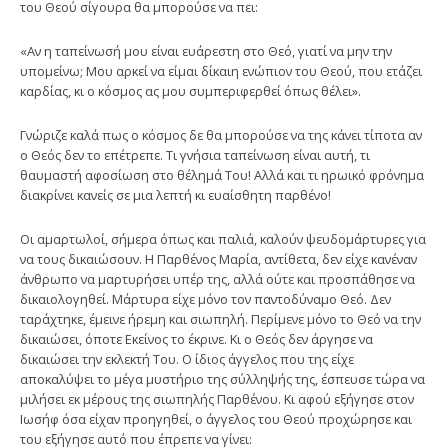
του Θεού σίγουρα θα μπορούσε να πει:
«Αν η ταπείνωσή μου είναι ευάρεστη στο Θεό, γιατί να μην την
υπομείνω; Μου αρκεί να είμαι δίκαιη ενώπιον του Θεού, που ετάζει
καρδίας, κι ο κόσμος ας μου συμπεριφερθεί όπως θέλει».
Γνώριζε καλά πως ο κόσμος δε θα μπορούσε να της κάνει τίποτα αν
ο Θεός δεν το επέτρεπε. Τι γνήσια ταπείνωση είναι αυτή, τι
θαυμαστή αφοσίωση στο θέλημά Του! Αλλά και τι ηρωικό φρόνημα
διακρίνει κανείς σε μια λεπτή κι ευαίσθητη παρθένο!
Οι αμαρτωλοί, σήμερα όπως και παλιά, καλούν ψευδομάρτυρες για
να τους δικαιώσουν. Η Παρθένος Μαρία, αντίθετα, δεν είχε κανέναν
άνθρωπο να μαρτυρήσει υπέρ της, αλλά ούτε και προσπάθησε να
δικαιολογηθεί. Μάρτυρα είχε μόνο τον παντοδύναμο Θεό. Δεν
ταράχτηκε, έμεινε ήρεμη και σιωπηλή. Περίμενε μόνο το Θεό να την
δικαιώσει, όποτε Εκείνος το έκρινε. Κι ο Θεός δεν άργησε να
δικαιώσει την εκλεκτή Του. Ο ίδιος άγγελος που της είχε
αποκαλύψει το μέγα μυστήριο της σύλληψής της, έσπευσε τώρα να
μιλήσει εκ μέρους της σιωπηλής Παρθένου. Κι αφού εξήγησε στον
Ιωσήφ όσα είχαν προηγηθεί, ο άγγελος του Θεού προχώρησε και
του εξήγησε αυτό που έπρεπε να γίνει: