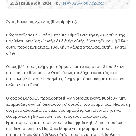
25 Δεκεμβρίου, 2024
by
Ι.Ν.Αγ.Αχιλλίου Λάρισας
Άγιος Νικόλαος Αχρίδος (Βελιμίροβιτς).
Πώς αντέδρασε ο Ιωσήφ με το που έμαθε για την εγκυμοσύνη της
Παρθένου Μαρίας; «Ἰωσὴφ δὲ ὁ ἀνὴρ αὐτῆς, δίκαιος ὢν καὶ μὴ θέλων
αὐτὴν παραδειγματίσαι, ἐβουλήθη λάθρᾳ ἀπολῦσαι αὐτήν» (Ματθ.
α΄ 19).
Όπως βλέπουμε, ενήργησε σύμφωνα με το νόμο του Θεού. Έκανε
υπακοή στο θέλημα του Θεού, όπως τουλάχιστον αυτός είχε
αποκαλυφθεί στους Ισραηλίτες. Ενήργησε όμως και με ταπείνωση
ενώπιον του Θεού.
Ο σοφός Σολομών προειδοποιεί: «Μὴ δικαιοῦ ἔναντι Κυρίου». Μην
εφαρμόζεις σκληρή δικαιοσύνη σ’ αυτούς που αμάρτησαν. Νιώσε τη
δική σου αδυναμία, τις δικές σου αμαρτίες, και προσπάθησε να
ελαφρύνεις τη δικαιοσύνη σου προς τους αμαρτωλούς.
Εμποτισμένος με τέτοιο πνεύμα ο Ιωσήφ, δεν ήθελε να παραδώσει
στη δικαιοσύνη την Παρθένο Μαρία για την αμαρτία που
υποπτευόταν. Καὶ μὴ θέλων αὐτὴν παραδειγματίσαι, ἐβουλήθη