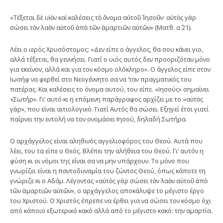
«Τέξεται δὲ υἱὸν καὶ καλέσεις τὸ ὄνομα αὐτοῦ Ἰησοῦν· αὐτὸς γὰρ
σώσει τὸν λαὸν αὐτοῦ ἀπὸ τῶν ἁμαρτιῶν αὐτῶν» (Ματθ. α΄ 21).
Λέει ο ιερός Χρυσόστομος: «Δεν είπε ο άγγελος, θα σου κάνει γιο,
αλλά τέξεται, θα γεννήσει. Γιατί ο υιός αυτός δεν προοριζόταν μόνο
για εκείνον, αλλά και για τον κόσμο ολόκληρο». Ο άγγελος είπε στον
Ιωσήφ να φερθεί στο Νεογέννητο σα να ’ταν πραγματικός του
πατέρας. Και καλέσεις το όνομα αυτού, του είπε. «Ιησούς» σημαίνει
«Σωτήρ». Γι’ αυτό κι η επόμενη παράγραφος αρχίζει με το «αὐτὸς
γὰρ», που είναι αιτιολογικό. Γιατί Αυτός θα σώσει. Εξηγεί έτσι γιατί
παίρνει την εντολή να τον ονομάσει Ιησού, δηλαδή Σωτήρα.
Ο αρχάγγελος είναι αληθινός αγγελιοφόρος του Θεού. Αυτά που
λέει, του τα είπε ο Θεός. Βλέπει την αλήθεια του Θεού. Γι’ αυτόν η
φύση κι οι νόμοι της είναι σα να μην υπάρχουν. Το μόνο που
γνωρίζει είναι η παντοδυναμία του ζώντος Θεού, όπως κάποτε τη
γνώριζε κι ο Αδάμ. Λέγοντας «αὐτὸς γὰρ σώσει τὸν λαὸν αὐτοῦ ἀπὸ
τῶν ἁμαρτιῶν αὐτῶν», ο αρχάγγελος αποκάλυψε το μέγιστο έργο
του Χριστού. Ο Χριστός έπρεπε να έρθει για να σώσει τον κόσμο όχι
από κάποιο εξωτερικό κακό αλλά από το μέγιστο κακό: την αμαρτία.