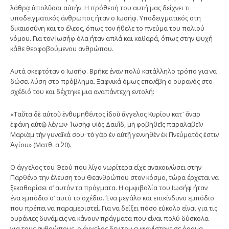
λάθρᾳ ἀπολῦσαι αὐτήν. Η πρόθεσή του αυτή μας δείχνει τι
υποδειγματικός άνθρωπος ήταν ο Ιωσήφ. Υποδειγματικός στη
δικαιοσύνη και το έλεος, όπως τον ήθελε το πνεύμα του παλιού
νόμου. Για τον Ιωσήφ όλα ήταν απλά και καθαρά, όπως στην ψυχή
κάθε θεοφοβούμενου ανθρώπου.
Αυτά σκεφτόταν ο Ιωσήφ. Βρήκε έναν πολύ κατάλληλο τρόπο για να
δώσει λύση στο πρόβλημα. Ξαφνικά όμως επενέβη ο ουρανός στο
σχέδιό του και δέχτηκε μια αναπάντεχη εντολή:
«Ταῦτα δὲ αὐτοῦ ἐνθυμηθέντος ἰδοὺ ἄγγελος Κυρίου κατ᾿ ὄναρ
ἐφάνη αὐτῷ λέγων· Ἰωσὴφ υἱὸς Δαυῒδ, μὴ φοβηθεῖς παραλαβεῖν
Μαριὰμ τὴν γυναῖκά σου· τὸ γὰρ ἐν αὐτῇ γεννηθὲν ἐκ Πνεύματός ἐστιν
Ἀγίου» (Ματθ. α΄ 20).
Ο άγγελος του Θεού που λίγο νωρίτερα είχε ανακοινώσει στην
Παρθένο την έλευση του Θεανθρώπου στον κόσμο, τώρα έρχεται να
ξεκαθαρίσει σ’ αυτόν τα πράγματα. Η αμφιβολία του Ιωσήφ ήταν
ένα εμπόδιο σ’ αυτό το σχέδιο. Ένα μεγάλο και επικίνδυνο εμπόδιο
που πρέπει να παραμεριστεί. Για να δείξει πόσο εύκολο είναι για τις
ουράνιες δυνάμεις να κάνουν πράγματα που είναι πολύ δύσκολα
για τους ανθρώπους, ο άγγελος δεν του εμφανίστηκε σε όραμα,