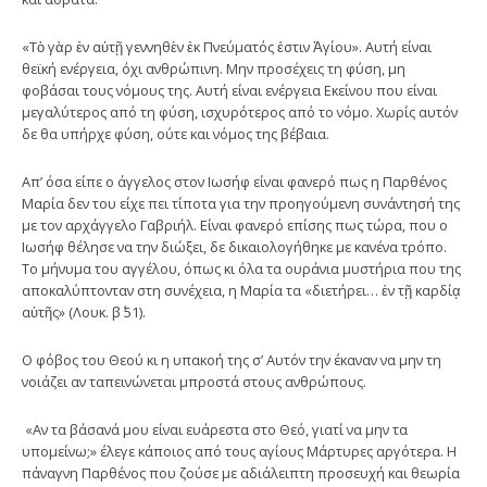
«Τὸ γὰρ ἐν αὐτῇ γεννηθὲν ἐκ Πνεύματός ἐστιν Ἀγίου». Αυτή είναι
θεϊκή ενέργεια, όχι ανθρώπινη. Μην προσέχεις τη φύση, μη
φοβάσαι τους νόμους της. Αυτή είναι ενέργεια Εκείνου που είναι
μεγαλύτερος από τη φύση, ισχυρότερος από το νόμο. Χωρίς αυτόν
δε θα υπήρχε φύση, ούτε και νόμος της βέβαια.
Απ’ όσα είπε ο άγγελος στον Ιωσήφ είναι φανερό πως η Παρθένος
Μαρία δεν του είχε πει τίποτα για την προηγούμενη συνάντησή της
με τον αρχάγγελο Γαβριήλ. Είναι φανερό επίσης πως τώρα, που ο
Ιωσήφ θέλησε να την διώξει, δε δικαιολογήθηκε με κανένα τρόπο.
Το μήνυμα του αγγέλου, όπως κι όλα τα ουράνια μυστήρια που της
αποκαλύπτονταν στη συνέχεια, η Μαρία τα «διετήρει… ἐν τῇ καρδίᾳ
αὐτῆς» (Λουκ. β΄ 51).
Ο φόβος του Θεού κι η υπακοή της σ’ Αυτόν την έκαναν να μην τη
νοιάζει αν ταπεινώνεται μπροστά στους ανθρώπους.
«Αν τα βάσανά μου είναι ευάρεστα στο Θεό, γιατί να μην τα
υπομείνω;» έλεγε κάποιος από τους αγίους Μάρτυρες αργότερα. Η
πάναγνη Παρθένος που ζούσε με αδιάλειπτη προσευχή και θεωρία