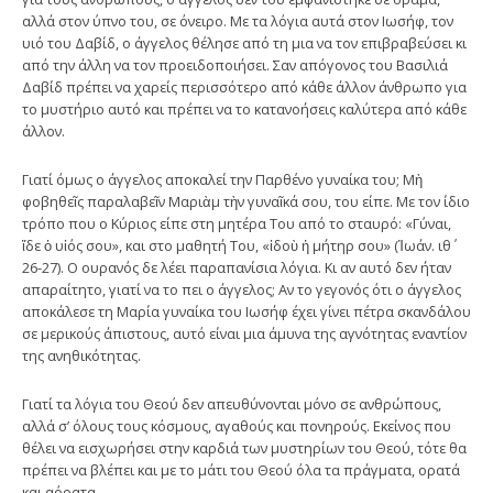
αλλά στον ύπνο του, σε όνειρο. Με τα λόγια αυτά στον Ιωσήφ, τον
υιό του Δαβίδ, ο άγγελος θέλησε από τη μια να τον επιβραβεύσει κι
από την άλλη να τον προειδοποιήσει. Σαν απόγονος του Βασιλιά
Δαβίδ πρέπει να χαρείς περισσότερο από κάθε άλλον άνθρωπο για
το μυστήριο αυτό και πρέπει να το κατανοήσεις καλύτερα από κάθε
άλλον.
Γιατί όμως ο άγγελος αποκαλεί την Παρθένο γυναίκα του; Μὴ
φοβηθεῖς παραλαβεῖν Μαριὰμ τὴν γυναῖκά σου, του είπε. Με τον ίδιο
τρόπο που ο Κύριος είπε στη μητέρα Του από το σταυρό: «Γύναι,
ἴδε ὁ υἱός σου», και στο μαθητή Του, «ἰδοὺ ἡ μήτηρ σου» (Ἰωάν. ιθ΄
26-27). Ο ουρανός δε λέει παραπανίσια λόγια. Κι αν αυτό δεν ήταν
απαραίτητο, γιατί να το πει ο άγγελος; Αν το γεγονός ότι ο άγγελος
αποκάλεσε τη Μαρία γυναίκα του Ιωσήφ έχει γίνει πέτρα σκανδάλου
σε μερικούς άπιστους, αυτό είναι μια άμυνα της αγνότητας εναντίον
της ανηθικότητας.
Γιατί τα λόγια του Θεού δεν απευθύνονται μόνο σε ανθρώπους,
αλλά σ’ όλους τους κόσμους, αγαθούς και πονηρούς. Εκείνος που
θέλει να εισχωρήσει στην καρδιά των μυστηρίων του Θεού, τότε θα
πρέπει να βλέπει και με το μάτι του Θεού όλα τα πράγματα, ορατά
και αόρατα.