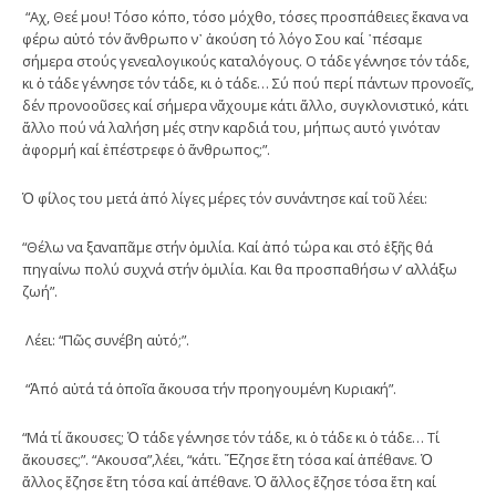
“Αχ, Θεέ μου! Τόσο κόπο, τόσο μόχθο, τόσες προσπάθειες ἔκανα να
φέρω αὐτό τόν ἄνθρωπο ν᾿ ἀκούση τό λόγο Σου καί ῾πέσαμε
σήμερα στούς γενεαλογικούς καταλόγους. Ο τάδε γέννησε τόν τάδε,
κι ὁ τάδε γέννησε τόν τάδε, κι ὁ τάδε… Σύ πού περί πάντων προνοεῖς,
δέν προνοοῦσες καί σήμερα νἄχουμε κάτι ἄλλο, συγκλονιστικό, κάτι
ἄλλο πού νά λαλήση μές στην καρδιά του, μήπως αυτό γινόταν
ἀφορμή καί ἐπέστρεφε ὁ ἄνθρωπος;”.
Ὁ φίλος του μετά ἀπό λίγες μέρες τόν συνάντησε καί τοῦ λέει:
“Θέλω να ξαναπᾶμε στήν ὁμιλία. Καί ἀπό τώρα και στό ἑξῆς θά
πηγαίνω πολύ συχνά στήν ὁμιλία. Και θα προσπαθήσω ν’ αλλάξω
ζωή”.
Λέει: “Πῶς συνέβη αὐτό;”.
“Ἀπό αὐτά τά ὁποῖα ἄκουσα τήν προηγουμένη Κυριακή”.
“Μά τί ἄκουσες; Ὁ τάδε γέννησε τόν τάδε, κι ὁ τάδε κι ὁ τάδε… Τί
ἄκουσες;”. “Ακουσα”,λέει, “κάτι. Ἔζησε ἔτη τόσα καί ἀπέθανε. Ὁ
ἄλλος ἔζησε ἔτη τόσα καί ἀπέθανε. Ὁ ἄλλος ἔζησε τόσα ἔτη καί