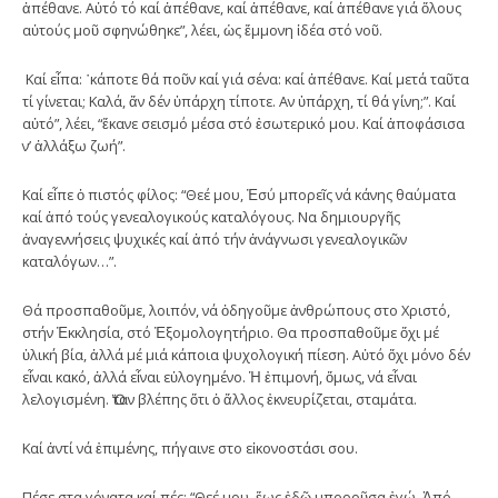
ἀπέθανε. Αὐτό τό καί ἀπέθανε, καί ἀπέθανε, καί ἀπέθανε γιά ὅλους
αὐτούς μοῦ σφηνώθηκε”, λέει, ὡς ἔμμονη ἰδέα στό νοῦ.
Καί εἶπα: ῾κάποτε θά ποῦν καί γιά σένα: καί ἀπέθανε. Καί μετά ταῦτα
τί γίνεται; Καλά, ἄν δέν ὑπάρχη τίποτε. Αν ὑπάρχη, τί θά γίνη;”. Καί
αὐτό”, λέει, “ἔκανε σεισμό μέσα στό ἐσωτερικό μου. Καί ἀποφάσισα
ν’ ἀλλάξω ζωή”.
Καί εἶπε ὁ πιστός φίλος: “Θεέ μου, Ἐσύ μπορεῖς νά κάνης θαύματα
καί ἀπό τούς γενεαλογικούς καταλόγους. Να δημιουργῆς
ἀναγεννήσεις ψυχικές καί ἀπό τήν ἀνάγνωσι γενεαλογικῶν
καταλόγων…”.
Θά προσπαθοῦμε, λοιπόν, νά ὁδηγοῦμε ἀνθρώπους στο Χριστό,
στήν Ἐκκλησία, στό Ἐξομολογητήριο. Θα προσπαθοῦμε ὄχι μέ
ὑλική βία, ἀλλά μέ μιά κάποια ψυχολογική πίεση. Αὐτό ὄχι μόνο δέν
εἶναι κακό, ἀλλά εἶναι εὐλογημένο. Ἡ ἐπιμονή, ὅμως, νά εἶναι
λελογισμένη. Ὅταν βλέπης ὅτι ὁ ἄλλος ἐκνευρίζεται, σταμάτα.
Καί ἀντί νά ἐπιμένης, πήγαινε στο εἰκονοστάσι σου.
Πέσε στα γόνατα καί πές: “Θεέ μου, ἕως ἐδῶ μποροῦσα ἐγώ. Ἀπό