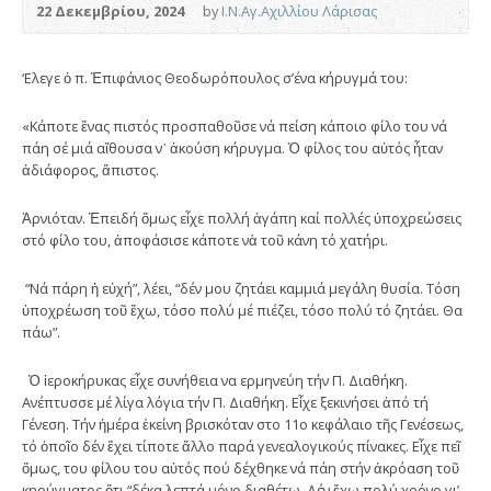
22 Δεκεμβρίου, 2024
by
Ι.Ν.Αγ.Αχιλλίου Λάρισας
‘Ελεγε ὁ π. Ἐπιφάνιος Θεοδωρόπουλος σ’ένα κήρυγμά του:
«Κάποτε ἕνας πιστός προσπαθοῦσε νά πείση κάποιο φίλο του νά
πάη σέ μιά αἴθουσα ν᾿ ἀκούση κήρυγμα. Ὁ φίλος του αὐτός ἦταν
ἀδιάφορος, ἄπιστος.
Ἀρνιόταν. Ἐπειδή ὅμως εἶχε πολλή ἀγάπη καί πολλές ὑποχρεώσεις
στό φίλο του, ἀποφάσισε κάποτε νὰ τοῦ κάνη τό χατήρι.
“Νά πάρη ἡ εὐχή”, λέει, “δέν μου ζητάει καμμιά μεγάλη θυσία. Τόση
ὑποχρέωση τοῦ ἔχω, τόσο πολύ μέ πιέζει, τόσο πολύ τό ζητάει. Θα
πάω”.
Ὁ ἱεροκήρυκας εἶχε συνήθεια να ερμηνεύη τήν Π. Διαθήκη.
Ανέπτυσσε μέ λίγα λόγια τήν Π. Διαθήκη. Εἶχε ξεκινήσει ἀπό τή
Γένεση. Τήν ἡμέρα ἐκείνη βρισκόταν στο 11ο κεφάλαιο τῆς Γενέσεως,
τό ὁποῖο δέν ἔχει τίποτε ἄλλο παρά γενεαλογικούς πίνακες. Εἶχε πεῖ
ὅμως, του φίλου του αὐτός πού δέχθηκε νά πάη στήν ἀκρόαση τοῦ
κηρύγματος ὅτι “δέκα λεπτά μόνο διαθέτω. Δέν ἔχω πολύ χρόνο γι’