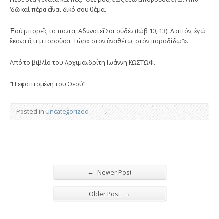
‘δῶ καί πέρα εἶναι δικό σου θέμα.
Ἐσύ μπορεῖς τά πάντα, Αδυνατεῖ Σοι οὐδέν (Ιώβ 10, 13). Λοιπόν, ἐγώ
ἔκανα ὅ,τι μποροῦσα. Τώρα στον ἀναθέτω, στόν παραδίδω”».
Από το βιβλίο του Αρχιμανδρίτη Ιωάννη ΚΩΣΤΩΦ.
”Η εφαπτομένη του Θεού”.
Posted in
Uncategorized
←
Newer Post
→
Older Post