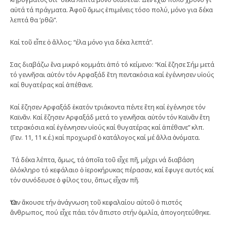
αὐτά τά πράγματα. Ἀφοῦ ὅμως ἐπιμένεις τόσο πολύ, μόνο για δέκα
λεπτά θα ‘ρθῶ”.
Καί τοῦ εἶπε ὁ ἄλλος: “έλα μόνο για δέκα λεπτά”.
Σας διαβάζω ἕνα μικρό κομμάτι ἀπό τό κείμενο: “Καί ἔζησε Σήμ μετά
τό γεννῆσαι αὐτόν τόν Αρφαξάδ ἔτη πεντακόσια καί ἐγέννησεν υἱούς
καί θυγατέρας καί ἀπέθανε.
Καί ἔζησεν Αρφαξάδ ἑκατόν τριάκοντα πέντε ἔτη καί ἐγέννησε τόν
Καϊνᾶν. Καί ἔζησεν Αρφαξάδ μετά το γεννῆσαι αὐτόν τόν Καϊνᾶν ἔτη
τετρακόσια καί ἐγέννησεν υἱούς καί θυγατέρας καί ἀπέθανε” κλπ.
(Γεν. 11, 11 κ.έ.) καί προχωρεῖ ὁ κατάλογος καί μέ ἄλλα ὀνόματα.
Τά δέκα λέπτα, ὅμως, τά ὁποῖα τοῦ εἶχε πῆ, μέχρι νά διαβάση
ὁλόκληρο τό κεφάλαιο ὁ ἱεροκήρυκας πέρασαν, καί ἔφυγε αυτός καί
τόν συνόδευσε ὁ φίλος του, ὅπως εἶχαν πῆ.
Ὅταν ἄκουσε τήν ἀνάγνωση τοῦ κεφαλαίου αὐτοῦ ὁ πιστός
ἄνθρωπος, πού εἶχε πάει τόν ἄπιστο στήν ὁμιλία, ἀπογοητεύθηκε.