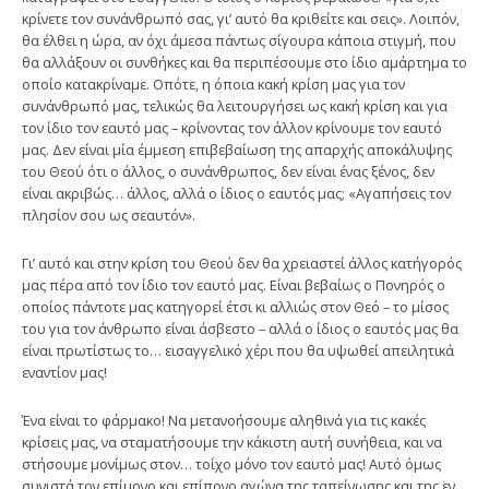
κρίνετε τον συνάνθρωπό σας, γι’ αυτό θα κριθείτε και σεις». Λοιπόν,
θα έλθει η ώρα, αν όχι άμεσα πάντως σίγουρα κάποια στιγμή, που
θα αλλάξουν οι συνθήκες και θα περιπέσουμε στο ίδιο αμάρτημα το
οποίο κατακρίναμε. Οπότε, η όποια κακή κρίση μας για τον
συνάνθρωπό μας, τελικώς θα λειτουργήσει ως κακή κρίση και για
τον ίδιο τον εαυτό μας – κρίνοντας τον άλλον κρίνουμε τον εαυτό
μας. Δεν είναι μία έμμεση επιβεβαίωση της απαρχής αποκάλυψης
του Θεού ότι ο άλλος, ο συνάνθρωπος, δεν είναι ένας ξένος, δεν
είναι ακριβώς… άλλος, αλλά ο ίδιος ο εαυτός μας; «Αγαπήσεις τον
πλησίον σου ως σεαυτόν».
Γι’ αυτό και στην κρίση του Θεού δεν θα χρειαστεί άλλος κατήγορός
μας πέρα από τον ίδιο τον εαυτό μας. Είναι βεβαίως ο Πονηρός ο
οποίος πάντοτε μας κατηγορεί έτσι κι αλλιώς στον Θεό – το μίσος
του για τον άνθρωπο είναι άσβεστο – αλλά ο ίδιος ο εαυτός μας θα
είναι πρωτίστως το… εισαγγελικό χέρι που θα υψωθεί απειλητικά
εναντίον μας!
Ένα είναι το φάρμακο! Να μετανοήσουμε αληθινά για τις κακές
κρίσεις μας, να σταματήσουμε την κάκιστη αυτή συνήθεια, και να
στήσουμε μονίμως στον… τοίχο μόνο τον εαυτό μας! Αυτό όμως
συνιστά τον επίμονο και επίπονο αγώνα της ταπείνωσης και της εν