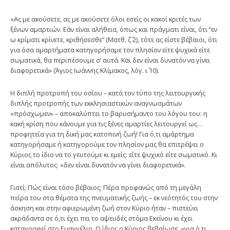
«Ας με ακούσετε, ας με ακούσετε όλοι εσείς οι κακοί κριτές των
ξένων αμαρτιών. Εάν είναι αλήθεια, όπως και πράγματι είναι, ότι “εν
ω κρίματι κρίνετε, κριθήσεσθε” (Ματθ. ζ΄ 2), τότε ας είστε βέβαιοι, ότι
για όσα αμαρτήματα κατηγορήσαμε τον πλησίον είτε ψυχικά είτε
σωματικά, θα περιπέσουμε σ’ αυτά. Και δεν είναι δυνατόν να γίνει
διαφορετικά» (Άγιος Ιωάννης Κλίμακος, λόγ. ι΄ 10).
Η διπλή προτροπή του οσίου – κατά τον τύπο της λειτουργικής
διπλής προτροπής των εκκλησιαστικών αναγνωσμάτων
«πρόσχωμεν» – αποκαλύπτει το βαρυσήμαντο του λόγου του: η
κακή κρίση που κάνουμε για τις ξένες αμαρτίες λειτουργεί ως…
προφητεία για τη δική μας κατοπινή ζωή! Για ό,τι αμάρτημα
κατηγορήσαμε ή κατηγορούμε τον πλησίον μας θα επιτρέψει ο
Κύριος το ίδιο να το γευτούμε κι εμείς: είτε ψυχικό είτε σωματικό. Κι
είναι απόλυτος: «δεν είναι δυνατόν να γίνει διαφορετικά».
Γιατί; Πώς είναι τόσο βέβαιος; Πέρα προφανώς από τη μεγάλη
πείρα του στα θέματα της πνευματικής ζωής – εκ νεότητός του στην
άσκηση και στην αφιερωμένη ζωή στον Κύριο ήταν – πιστεύει
ακράδαντα σε ό,τι έχει πει το αψευδές στόμα Εκείνου κι έχει
καταγραφεί στο Ευαγγέλιο. Ο ίδιος ο Κύριος βεβαίωσε: «για ό,τι