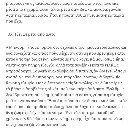
μποροῦσε νὰ ἀγκαλιάσει ὅλους μας, εἴτε μέσα ἀπὸ τὸν πόνο εἴτε
μέσα ἀπὸ τὴ χαρά, ἀλλὰ πάντα μέσα στὴν ἴδια καὶ μοναδικὴ ἀγάπη.
Αὐτὴ ἡ ἐμπειρία, νομίζω, ἦταν ἡ πρώτη βαθιὰ πνευματικὴ ἐμπειρία
ποὺ εἶχα.
Τ.Ο.: Τί ἔγινε μετὰ ἀπὸ αὐτό;
Α.Μπλούμ: Τίποτε. Γύρισα στὸ σχολεῖο ὅπου ἤμουνα ἐσωτερικὸς καὶ
ὅλα συνεχίστηκαν ὅπως πρίν, μέχρι τὴν στιγμὴ ποὺ βρεθήκαμε ὅλοι
κάτω ἀπὸ τὴν ἴδια στέγη. Ζώντας μὲ τὴν οἰκογένειά μου, ὅπως εἶπα,
γεύτηκα τὴν πλήρη εὐτυχία, ἀλλὰ τότε συνέβηκε κάτι τὸ τελείως
ἀπροσδόκητο. Ξαφνικὰ ἀνακάλυψα ὅτι ἡ εὐτυχία, ἂν δὲν ἔχει κάποιο
σκοπό, γίνεται ἀνυπόφορη. Δὲν μποροῦσα, λοιπόν, νὰ δεχτῶ μία
ἄσκοπη εὐτυχία. Γιὰ νὰ ξεπεράσεις τὶς δυσκολίες καὶ νὰ ὑποφέρεις
τὰ βάσανα ἀποβλέπεις σὲ κάτι ποὺ εἶναι πέρα ἀπὸ αὐτά. Ἐγὼ ὅμως
δὲν ἔβρισκα κάποιο νόημα, οὔτε πίστευα σὲ κάτι, γι’ αὐτὸ ἡ εὐτυχία
μοῦ φαινόταν ἀνούσια. Ἔτσι ἀποφάσισα πὼς ἔπρεπε νὰ δώσω στὸν
ἑαυτό μου μία προθεσμία- ἕνα χρόνο τουλάχιστο – νὰ ἀνακαλύψει
ἂν ἡ ζωὴ εἶχε ἡ ὄχι κάποιο νόημα. Ἂν στὸ διάστημα αὐτοῦ τοῦ
χρόνου δὲν θὰ ἔβρισκα κανένα νόημα ζωῆς, εἶχα ἀποφασίσει νὰ μὴ
συνεχίσω νὰ ζῶ, νὰ αὐτοκτονήσω.