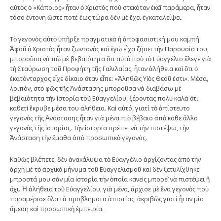
αὐτὸς ὁ «Κάποιος» ἦταν ὁ Χριστὸς ποὺ στεκόταν ἐκεῖ παράμερα, ἦταν
τόσο ἔντονη ὥστε ποτὲ ἕως τώρα δὲν μὲ ἔχει ἐγκαταλείψει.
Τὸ γεγονὸς αὐτὸ ὑπῆρξε πραγματικὰ ἡ ἀποφασιστική μου καμπή.
Ἀφοῦ ὁ Χριστὸς ἦταν ζωντανὸς καὶ ἐγὼ εἶχα ζήσει τὴν Παρουσία του,
μποροῦσα νὰ πῶ μὲ βεβαιότητα ὅτι αὐτὸ ποὺ τὸ Εὐαγγέλιο ἔλεγε γιὰ
τὴ Σταύρωση τοῦ Προφήτη τῆς Γαλιλαίας, ἦταν ἀλήθεια καὶ ὅτι ὁ
ἑκατόνταρχος εἶχε δίκαιο ὅταν εἶπε: «Ἀληθῶς Υἱὸς Θεοῦ ἐστι». Μέσα,
λοιπόν, στὸ φῶς τῆς Ἀνάστασης μποροῦσα νὰ διαβάσω μὲ
βεβαιότητα τὴν ἱστορία τοῦ Εὐαγγελίου, ξέροντας πολὺ καλὰ ὅτι
καθετὶ ἔκρυβε μέσα του ἀλήθεια. Καὶ αὐτό, γιατί τὸ ἀπίστευτο
γεγονὸς τῆς Ἀνάστασης ἦταν γιὰ μένα πιὸ βέβαιο ἀπὸ κάθε ἄλλο
γεγονὸς τῆς ἱστορίας. Τὴν ἱστορία πρέπει νὰ τὴν πιστέψω, τὴν
Ἀνάσταση τὴν ἔμαθα ἀπὸ προσωπικὸ γεγονός.
Καθὼς βλέπετε, δὲν ἀνακάλυψα τὸ Εὐαγγέλιο ἀρχίζοντας ἀπὸ τὴν
ἀρχὴ μὲ τὸ ἀρχικὸ μήνυμα τοῦ Εὐαγγελισμοῦ καὶ δὲν ξετυλίχθηκε
μπροστά μου σὰν μία ἱστορία τὴν ὁποία κανεὶς μπορεῖ νὰ πιστέψει ἤ
ὄχι. Ἡ ἀλήθεια τοῦ Εὐαγγελίου, γιὰ μένα, ἄρχισε μὲ ἕνα γεγονὸς ποὺ
παραμέρισε ὅλα τὰ προβλήματα ἀπιστίας, ἀκριβῶς γιατί ἦταν μία
ἄμεση καὶ προσωπικὴ ἐμπειρία.