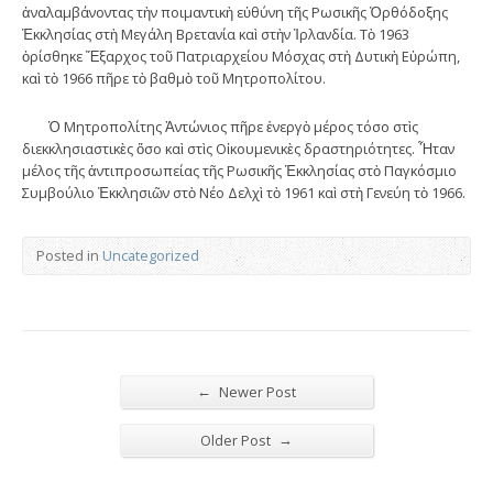
ἀναλαμβάνοντας τὴν ποιμαντικὴ εὐθύνη τῆς Ρωσικῆς Ὀρθόδοξης
Ἐκκλησίας στὴ Μεγάλη Βρετανία καὶ στὴν Ἰρλανδία. Τὸ 1963
ὁρίσθηκε Ἔξαρχος τοῦ Πατριαρχείου Μόσχας στὴ Δυτικὴ Εὐρώπη,
καὶ τὸ 1966 πῆρε τὸ βαθμὸ τοῦ Μητροπολίτου.
Ὁ Μητροπολίτης Ἀντώνιος πῆρε ἐνεργὸ μέρος τόσο στὶς
διεκκλησιαστικὲς ὅσο καὶ στὶς Οἰκουμενικὲς δραστηριότητες. Ἦταν
μέλος τῆς ἀντιπροσωπείας τῆς Ρωσικῆς Ἐκκλησίας στὸ Παγκόσμιο
Συμβούλιο Ἐκκλησιῶν στὸ Νέο Δελχὶ τὸ 1961 καὶ στὴ Γενεύη τὸ 1966.
Posted in
Uncategorized
←
Newer Post
→
Older Post