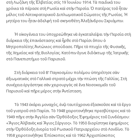
στὴ Λωζάνη τῆς Ἐλβετίας στὶς 19 Ἰουνίου 1914. Τὰ παιδικά του
χρόνια τὰ πέρασε στὴ Ρωσία καὶ στὴν Περσία. Ὁ πατέρας τοῦ ἦταν
μέλος τοῦ Αὐτοκρατορικοῦ Διπλωματικοῦ Σώματος τῆς Ρωσίας. Ἡ
μητέρα του ἦταν ἀδελφή τοῦ σκηνοθέτη Ἀλεξάνδρου Σκριάμπιν.
Ἡ οἰκογένεια του ὑποχρεώθηκε νὰ ἐγκαταλείψει τὴν Περσία στὴ
διάρκεια τῆς ἐπανάστασης καὶ ἦρθε στὸ Παρίσι ὅπου ὁ
Μητροπολίτης Ἀντώνιος σπούδασε. Πῆρε τὸ πτυχίο τῆς Φυσικῆς,
τῆς Χημείας καὶ τῆς Βιολογίας. Κατόπιν ἔγινε διδάκτωρ τῆς Ἰατρικῆς
στὸ Πανεπιστήμιο τοῦ Παρισιοῦ.
Στὴ διάρκεια τοῦ Β’ Παγκοσμίου πολέμου ὑπηρέτησε σὰν
ἀξιωματικὸς στὸ Γαλλικὸ στρατὸ μέχρι τὴν πτώση τῆς Γαλλίας. Στὴ
συνέχεια ἐργάστηκε σὰν χειρουργὸς σὲ ἕνα Νοσοκομεῖο τοῦ
Παρισιοῦ καὶ πῆρε μέρος στὴν Ἀντίσταση.
Τὸ 1943 ἐκάρει μοναχός, ἐνῷ ταυτόχρονα ἐξασκοῦσε καὶ τὸ ἔργο
τοῦ γιατροῦ στὸ Παρίσι. Τὸ 1948 χειροτονήθηκε πρεσβύτερος καὶ τὸ
1949 πῆγε στὴν Ἀγγλία σὰν Ὀρθόδοξος Ἐφημέριος τοῦ Συνδέσμου:
«Ἅγιος Ἀλβανὸς καὶ Ἅγιος Σέργιος». Τὸ 1950 διορίστηκε ἐφημέριος
στὴν Ὀρθόδοξη ἐνορία τοῦ Ρωσικοῦ Πατριαρχείου στὸ Λονδίνο. Τὸ
1958 χειροτονήθηκε Ἐπίσκοπος καὶ τὸ 1962 Ἀρχιεπίσκοπος