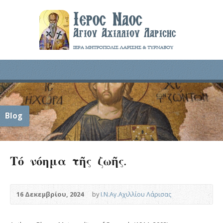
Blog
Τό νόημα τῆς ζωῆς.
16 Δεκεμβρίου, 2024
by
Ι.Ν.Αγ.Αχιλλίου Λάρισας