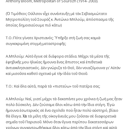
Anthony Bloom, Metropolitan of Sourozh (1914- 2003).
(Ὁ Τιμόθεος Οὐίλσον εἶχε συνέντευξη μὲ τὸν Σεβασμιώτατο
Μητροπολίτη τοῦ Σουρὸζ κ. Ἀντώνιο Μπλούμ, ἀπόσπασμα τῆς
ὁποίας δημοσιεύουμε πιό κάτω)
Τ.Ο.:Πότε γίνατε Χριστιανός; Ὑπῆρξε στὴ ζωὴ σας καμιὰ
συγκεκριμένη στιγμὴ μεταστροφῆς;
Α.Μπλούμ: Αὐτὸ ἔγινε σὲ διάφορα στάδια. Μέχρι τὰ μέσα τῆς
ἐφηβικῆς μου ἡλικίας ἤμουνα ἕνας ἄπιστος καὶ ἐπιθετικὰ
ἀντιεκκλησιαστικός. Δὲν γνώριζα τὸ Θεό, δὲν νοιαζόμουνα γι’ Αὐτὸν
καὶ μισοῦσα καθετὶ σχετικὸ μὲ τὴν ἰδέα τοῦ Θεοῦ.
Τ.Ο.: Καὶ ὅλα αὐτά, παρὰ τὰ «πιστεύω» τοῦ πατέρα σας;
Α.Μπλούμ: Ναί, γιατί μέχρι τὰ δεκαπέντε μου χρόνια ἡ ζωὴ μας ἦταν
πολὺ δύσκολη. Δὲν ζούσαμε ὅλοι κάτω ἀπὸ τὴν ἴδια στέγη. Ἐγὼ
ἤμουνα ἐσωτερικὸς σὲ ἕνα σχολεῖο ποὺ ἦταν πολὺ αὐστηρό, βίαιο
θὰ ἔλεγα. Ὅλα τὰ μέλη τῆς οἰκογένειάς μου ζοῦσαν σὲ διαφορετικὰ
σημεῖα τοῦ Παρισιοῦ. Μόνο ὅταν ἔγινα περίπου δεκατεσσάρων
χρόνων συγκεντρωθήκαμε ὅλοι κάτω ἀπὸ τὴν ἴδια στέγη καὶ αὐτὸ