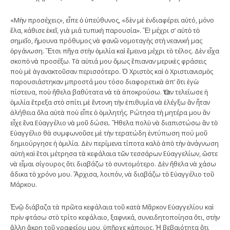
«Μὴν προσέχεις», εἶπε ὁ ὑπεύθυνος, «δὲν μὲ ἐνδιαφέρει αὐτό, μόνο
ἔλα, κάθισε ἐκεῖ, γιὰ μιά τυπικὴ παρουσία». Ἔ! μέχρι σ’ αὐτὸ τὸ
σημεῖο, ἤμουνα πρόθυμος νὰ φανῶ νομοταγὴς στὴ νεανική μας
ὀργάνωση. Ἔτσι πῆγα στὴν ὁμιλία καὶ ἔμεινα μέχρι τὸ τέλος. Δὲν εἶχα
σκοπὸ νὰ προσέξω. Τὰ αὐτιά μου ὅμως ἔπιαναν μερικὲς φράσεις
ποὺ μὲ ἀγανακτοῦσαν περισσότερο. Ὁ Χριστὸς καὶ ὁ Χριστιανισμὸς
παρουσιάστηκαν μπροστά μου τόσο διαφορετικὰ ἀπ’ ὅτι ἐγὼ
πίστευα, ποὺ ἤθελα βαθύτατα νὰ τὰ ἀποκρούσω. Ὅταν τελείωσε ἡ
ὁμιλία ἔτρεξα στὸ σπίτι μὲ ἔντονη τὴν ἐπιθυμία νὰ ἐλέγξω ἂν ἦταν
ἀλήθεια ὅλα αὐτὰ ποὺ εἶπε ὁ ὁμιλητής. Ρώτησα τὴ μητέρα μου ἂν
εἶχε ἕνα Εὐαγγέλιο νὰ μοῦ δώσει. Ἤθελα πολὺ νὰ διαπιστώσω ἂν τὸ
Εὐαγγέλιο θὰ συμφωνοῦσε μὲ τὴν τερατώδη ἐντύπωση πού μοῦ
δημιούργησε ἡ ὁμιλία. Δὲν περίμενα τίποτα καλὸ ἀπὸ τὴν ἀνάγνωση
αὐτὴ καὶ ἔτσι μέτρησα τὰ κεφάλαια τῶν τεσσάρων Εὐαγγελίων, ὥστε
νὰ εἶμαι σίγουρος ὅτι διαβάζω τὸ συντομότερο. Δὲν ἤθελα νὰ χάσω
ἄδικα τὸ χρόνο μου. Ἄρχισα, λοιπόν, νὰ διαβάζω τὸ Εὐαγγέλιο τοῦ
Μάρκου.
Ἐνῷ διάβαζα τὰ πρῶτα κεφάλαια τοῦ κατὰ Μᾶρκον Εὐαγγελίου καὶ
πρὶν φτάσω στὸ τρίτο κεφάλαιο, ξαφνικά, συνειδητοποίησα ὅτι, στὴν
ἄλλη ἄκρη τοῦ γραφείου μου, ὑπῆρχε κάποιος. Ἡ βεβαιότητα ὅτι