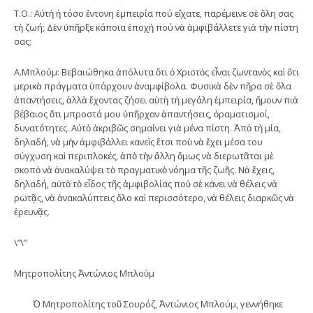
Τ.Ο.: Αὐτὴ ἡ τόσο ἔντονη ἐμπειρία πού εἴχατε, παρέμεινε σὲ ὅλη σας
τὴ ζωή; Δὲν ὑπῆρξε κάποια ἐποχὴ πού νὰ ἀμφιβάλλετε γιὰ τὴν πίστη
σας;
Α.Μπλούμ: Βεβαιώθηκα ἀπόλυτα ὅτι ὁ Χριστὸς εἶναι ζωντανὸς καὶ ὅτι
μερικὰ πράγματα ὑπάρχουν ἀναμφίβολα. Φυσικὰ δὲν πῆρα σὲ ὅλα
ἀπαντήσεις, ἀλλὰ ἔχοντας ζήσει αὐτὴ τὴ μεγάλη ἐμπειρία, ἤμουν πιὰ
βέβαιος ὅτι μπροστά μου ὑπῆρχαν ἀπαντήσεις, ὁραματισμοί,
δυνατότητες. Αὐτὸ ἀκριβῶς σημαίνει γιὰ μένα πίστη. Ἀπὸ τὴ μία,
δηλαδή, νὰ μὴν ἀμφιβάλλει κανεὶς ἔτσι ποὺ νὰ ἔχει μέσα του
σύγχυση καὶ περιπλοκές, ἀπὸ τὴν ἄλλη ὅμως νὰ διερωτᾶται μὲ
σκοπὸ νὰ ἀνακαλύψει τὸ πραγματικὸ νόημα τῆς ζωῆς. Νὰ ἔχεις,
δηλαδή, αὐτὸ τὸ εἶδος τῆς ἀμφιβολίας ποὺ σὲ κάνει νὰ θέλεις νὰ
ρωτᾷς, νὰ ἀνακαλύπτεις ὅλο καὶ περισσότερο, νὰ θέλεις διαρκῶς νὰ
ἐρευνᾷς.
\”\”
Μητροπολίτης Ἀντώνιος Μπλοὺμ
Ὁ Μητροπολίτης τοῦ Σουρόζ, Ἀντώνιος Μπλούμ, γεννήθηκε