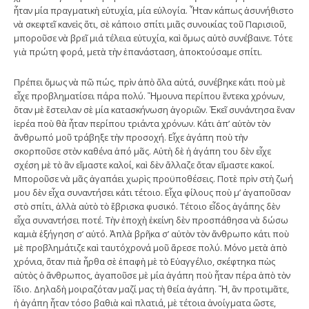
ἦταν μία πραγματικὴ εὐτυχία, μία εὐλογία. Ἦταν κάπως ἀσυνήθιστο
νὰ σκεφτεῖ κανεὶς ὅτι, σὲ κάποιο σπίτι μιᾶς συνοικίας τοῦ Παρισιοῦ,
μποροῦσε νὰ βρεῖ μιά τέλεια εὐτυχία, καὶ ὅμως αὐτὸ συνέβαινε. Τότε
γιὰ πρώτη φορά, μετὰ τὴν ἐπανάσταση, ἀποκτούσαμε σπίτι.
Πρέπει ὅμως νὰ πῶ πώς, πρὶν ἀπὸ ὅλα αὐτά, συνέβηκε κάτι ποὺ μὲ
εἶχε προβληματίσει πάρα πολύ. Ἤμουνα περίπου ἕντεκα χρόνων,
ὅταν μὲ ἔστειλαν σὲ μία κατασκήνωση ἀγοριῶν. Ἐκεῖ συνάντησα ἕναν
ἱερέα ποὺ θὰ ἦταν περίπου τριάντα χρόνων. Κάτι ἀπ’ αὐτὸν τὸν
ἄνθρωπό μοῦ τράβηξε τὴν προσοχή. Εἶχε ἀγάπη ποὺ τὴν
σκορποῦσε στὸν καθένα ἀπό μᾶς. Αὐτὴ δὲ ἡ ἀγάπη του δὲν εἶχε
σχέση μὲ τὸ ἂν εἴμαστε καλοί, καὶ δὲν ἄλλαζε ὅταν εἴμαστε κακοί.
Μποροῦσε νὰ μᾶς ἀγαπάει χωρὶς προϋποθέσεις. Ποτὲ πρὶν στὴ ζωή
μου δὲν εἶχα συναντήσει κάτι τέτοιο. Εἶχα φίλους ποὺ μ’ ἀγαποῦσαν
στὸ σπίτι, ἀλλὰ αὐτὸ τὸ ἔβρισκα φυσικό. Τέτοιο εἶδος ἀγάπης δὲν
εἶχα συναντήσει ποτέ. Τὴν ἐποχὴ ἐκείνη δὲν προσπάθησα νὰ δώσω
καμιὰ ἐξήγηση σ’ αὐτό. Ἁπλὰ βρῆκα σ’ αὐτὸν τὸν ἄνθρωπο κάτι ποὺ
μὲ προβλημάτιζε καὶ ταυτόχρονά μοῦ ἄρεσε πολύ. Μόνο μετὰ ἀπὸ
χρόνια, ὅταν πιὰ ἦρθα σὲ ἐπαφὴ μὲ τὸ Εὐαγγέλιο, σκέφτηκα πὼς
αὐτὸς ὁ ἄνθρωπος, ἀγαποῦσε μὲ μία ἀγάπη ποὺ ἦταν πέρα ἀπὸ τὸν
ἴδιο. Δηλαδὴ μοιραζόταν μαζί μας τὴ θεία ἀγάπη. Ἤ, ἂν προτιμᾶτε,
ἡ ἀγάπη ἦταν τόσο βαθιὰ καὶ πλατιά, μὲ τέτοια ἀνοίγματα ὥστε,