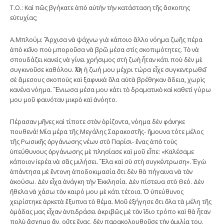
Τ.Ο.: Καὶ πῶς βγήκατε ἀπὸ αὐτὴν τὴν κατάσταση τῆς ἄσκοπης
εὐτυχίας;
Α.Μπλούμ: Ἄρχισα νὰ ψάχνω γιὰ κάποιο ἄλλο νόημα ζωῆς πέρα
ἀπὸ κεῖνο ποὺ μποροῦσα νὰ βρῶ μέσα στὶς σκοπιμότητες. Τὸ νὰ
σπουδάζει κανεὶς νὰ γίνει χρήσιμος στὴ ζωὴ ἦταν κάτι ποὺ δὲν μὲ
συγκινοῦσε καθόλου. Ὅλη ἡ ζωή μου μέχρι τώρα εἶχε συγκεντρωθεῖ
σὲ ἄμεσους σκοποὺς καὶ ξαφνικὰ ὅλα αὐτὰ βρέθηκαν ἄδεια, χωρὶς
κανένα νόημα. Ἔνιωσα μέσα μου κάτι τὸ δραματικὸ καὶ καθετὶ γύρω
μου μοῦ φαινόταν μικρὸ καὶ ἀνόητο.
Πέρασαν μῆνες καὶ τίποτε στὸν ὁρίζοντα, νόημα δὲν φάνηκε
πουθενά! Μία μέρα τῆς Μεγάλης Σαρακοστῆς- ἤμουνα τότε μέλος
τῆς Ρωσικῆς ὀργάνωσης νέων στὸ Παρίσι- ἕνας ἀπὸ τοὺς
ὑπεύθυνους ὀργάνωσης μὲ πλησίασε καὶ μοῦ εἶπε: «Καλέσαμε
κάποιον ἱερέα νὰ σᾶς μιλήσει. Ἔλα καὶ σὺ στὴ συγκέντρωση». Ἐγὼ
ἀπάντησα μὲ ἔντονη ἀποδοκιμασία ὅτι δὲν θὰ πήγαινα νὰ τὸν
ἀκούσω. Δὲν εἶχα ἀνάγκη τὴν Ἐκκλησία. Δὲν πίστευα στὸ Θεό. Δὲν
ἤθελα νὰ χάσω τὸν καιρό μου μὲ κάτι τέτοια. Ὁ ὑπεύθυνος
χειρίστηκε ἀρκετὰ ἔξυπνα τὸ θέμα. Μοῦ ἐξήγησε ὅτι ὅλα τὰ μέλη τῆς
ὁμάδας μας εἶχαν ἀντιδράσει ἀκριβῶς μὲ τὸν ἴδιο τρόπο καὶ θὰ ἦταν
πολὺ ἄσχημο ἄν, οὔτε ἕνας, δὲν παρακολουθοῦσε τὴν ὁμιλία του.