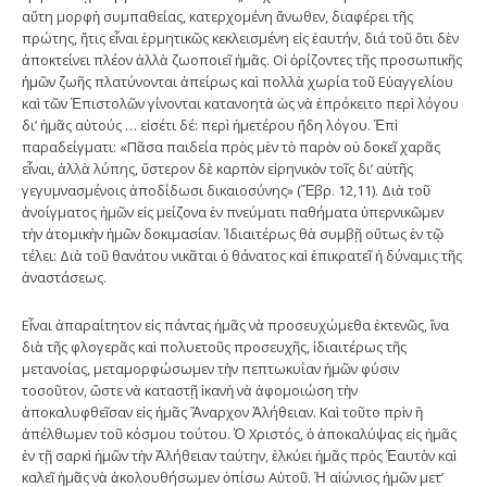
αὕτη μορφὴ συμπαθείας, κατερχομένη ἄνωθεν, διαφέρει τῆς
πρώτης, ἥτις εἶναι ἑρμητικῶς κεκλεισμένη εἰς ἑαυτήν, διά τοῦ ὅτι δὲν
ἀποκτείνει πλέον ἀλλὰ ζωοποιεῖ ἡμᾶς. Οἱ ὁρίζοντες τῆς προσωπικῆς
ἡμῶν ζωῆς πλατύνονται ἀπείρως καὶ πολλὰ χωρία τοῦ Εὐαγγελίου
καὶ τῶν Ἐπιστολῶν γίνονται κατανοητὰ ὡς νὰ ἐπρόκειτο περὶ λόγου
δι’ ἡμᾶς αὐτούς … εἰσέτι δέ: περὶ ἡμετέρου ἤδη λόγου. Ἐπὶ
παραδείγματι: «Πᾶσα παιδεία πρὸς μὲν τὸ παρὸν οὐ δοκεῖ χαρᾶς
εἶναι, ἀλλὰ λύπης, ὕστερον δὲ καρπὸν εἰρηνικὸν τοῖς δι’ αὐτῆς
γεγυμνασμένοις ἀποδίδωσι δικαιοσύνης» (Ἔβρ. 12,11). Διὰ τοῦ
ἀνοίγματος ἡμῶν εἰς μείζονα ἐν πνεύματι παθήματα ὑπερνικῶμεν
τὴν ἀτομικὴν ἡμῶν δοκιμασίαν. Ἰδιαιτέρως θὰ συμβῇ οὕτως ἐν τῷ
τέλει: Διὰ τοῦ θανάτου νικᾶται ὁ θάνατος καὶ ἐπικρατεῖ ἡ δύναμις τῆς
ἀναστάσεως.
Εἶναι ἀπαραίτητον εἰς πάντας ἡμᾶς νὰ προσευχώμεθα ἐκτενῶς, ἵνα
διὰ τῆς φλογερᾶς καὶ πολυετοῦς προσευχῆς, ἰδιαιτέρως τῆς
μετανοίας, μεταμορφώσωμεν τὴν πεπτωκυΐαν ἡμῶν φύσιν
τοσοῦτον, ὥστε νὰ καταστῇ ἱκανὴ νὰ ἀφομοιώση τὴν
ἀποκαλυφθεῖσαν εἰς ἡμᾶς Ἄναρχον Ἀλήθειαν. Καὶ τοῦτο πρὶν ἢ
ἀπέλθωμεν τοῦ κόσμου τούτου. Ὁ Χριστός, ὁ ἀποκαλύψας εἰς ἡμᾶς
ἐν τῇ σαρκὶ ἡμῶν τὴν Ἀλήθειαν ταύτην, ἑλκύει ἡμᾶς πρὸς Ἑαυτὸν καὶ
καλεῖ ἡμᾶς νὰ ἀκολουθήσωμεν ὀπίσω Αὐτοῦ. Ἡ αἰώνιος ἡμῶν μετ’