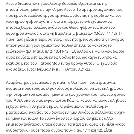
Αὐτοῦ διαμονὴ ἐν τῇ ἀσαλεύτῳ Βασιλείᾳ ἐξαρτᾶται ἐκ τῆς
ἀπαντήσεως ἡμῶν εἰς τὴν κλῆσιν Αὐτοῦ. Τὸ ἄμετρον μεγαλεῖον τοῦ
πρὸ ἡμῶν ἱσταμένου ἔργου ἐμπνέει φόβον εἰς τὴν καρδίαν καὶ τὸν
νοῦν ἡμῶν· φόβον ἀγάπης, διότι ὑπάρχει τὸ ἐνδεχόμενον νὰ
ἀποδειχθῶμεν τελείως ἀνάξιοι τοῦ Θεοῦ· φόβον ἐνώπιον τοῦ
ὀδυνηροῦ ἀγῶνος, διότι «ἡ Βασιλεία … βιάζεται» (Μάτθ. 11,12). Ἡ
πάλη αὔτη εἶναι ἀπερίγραπτος. Τοὺς ἡττημένους ὑπὸ τῆς πονηρᾶς
ὑπερηφανίας ἢ τῶν χαμερπῶν παθῶν ἀπειλεῖ τὸ «σκότος τὸ
ἐξώτερον» (βλ. Μάτθ. 8,12· 13,41-43). Ἐξ ἄλλου δέ: «Ὁ νικῶν, δώσω
αὐτῷ καθίσαι μετ’ Ἐμοῦ ἐν τῷ θρόνῳ Μου, ὡς καγὼ ἐνίκησα καὶ
ἐκάθισα μετὰ τοῦ Πατρὸς Μου ἐν τῷ θρόνῳ Αὐτοῦ. Ὁ ἔχων οὖς
ἀκουσάτω, τί τὸ Πνεῦμα λέγει …» (Ἀποκ. 3,21-22).
Ἀναμένει ἡμᾶς μεγαλειώδης πάλη, ἀλλὰ πάλη ἰδιαιτέρα, ἁγία,
ἀνομοία πρὸς τοὺς ἀδελφοκτόνους πολέμους, οἵτινες ἐπλήρωσαν
τὴν ἱστορίαν τοῦ κόσμου ἡμῶν ἀπὸ τῶν χρόνων τοῦ πρώτου φόνου
τοῦ Ἄβελ ὑπὸ τοῦ ἀδελφοῦ αὐτοῦ Κάιν. Ὁ κοινὸς καὶ μόνος ἀληθινὸς
ἐχθρὸς εἶναι ἡ θνητότης ἡμῶν. Ὀφείλομεν νὰ παλαίσωμεν
μαρτυρικῶς ἐναντίον τοῦ ζῶντος ἐν ἡμῖν θανάτου, βάλλοντες ἀρχὴν
ἐξ ἡμῶν τῶν ἰδίων. Τὸ Εὐαγγέλιον τοῦ Κυρίου ἀνήκει εἰς ἄλλο
ἐπίπεδον ἀνώτερον ὑπερκόσμιον: Τὰ πάντα ἐν αὐτῷ δὲν εἶναι «κατὰ
ἄνθρωπον», «οὐδὲ παρὰ ἀνθρώπου» (Γάλ. 1,11 καὶ 12). Εἶναι