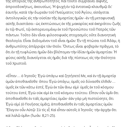
τῆς ἱστορίας τῆς ἀνθρωπότητος. Καὶ τοῦτο συμβαίνει αἴφνης,
ἀπροσδοκήτως, ἀκουσίως. Ἡ ψυχὴ ἐν τῷ ἐντατικῷ κλαυθμῷ δι’
ἑαυτήν, κατὰ τὴν δωρεὰν τοῦ Πνεύματος τοῦ Ἁγίου, εἰσάγεται
ὀντολογικῶς εἰς τὴν οὐσίαν τῆς ἁμαρτίας ἡμῶν –ἐν τῇ μεταφυσικῇ
αὐτῆς διαστάσει– ὡς ἐκπτώσεως ἐκ τῆς μακαρίας καὶ ἀκηράτου ζωῆς
ἐν τῷ Φωτί, τῷ ἐκπορευομένῳ ἐκ τοῦ Προσώπου τοῦ Πατρὸς τῶν
πάντων. Τοῦτο δὲν εἶναι φιλοσοφικὸς στοχασμός οὔτε διανοητικὴ
θεολογία. Εἶναι δεδομένον τοῦ εἶναι ἡμῶν: Ἐν τῇ πτώσει τοῦ Ἀδὰμ, ἡ
ἀνθρωπότης ἀπέρριψε τὸν Θεόν. Ὄντως εἶναι φοβερὸν πρᾶγμα, τὸ
ὅτι ἐν τῇ τυφλώσει ἡμῶν δὲν βλέπομεν τὴν ἰδίαν ἡμῶν ἁμαρτίαν. Ἡ
φύσις αὐτῆς διανοίγεται εἰς ἡμᾶς διὰ τῆς πίστεως εἰς τὴν Θεότητα
τοῦ Χριστοῦ.
«Εἶπεν … ὁ Ἰησοῦς· Ἐγὼ ὑπάγω καὶ ζητήσετέ Με, καὶ ἐν τῇ ἁμαρτίᾳ
ὑμῶν ἀποθανεῖσθε· ὅπου Ἐγὼ ὑπάγω, ὑμεῖς οὐ δύνασθε ἐλθεῖν …
ὑμεῖς ἐκ τῶν κάτω ἐστέ, Ἐγὼ ἐκ τῶν ἄνω εἰμὶ· ὑμεῖς ἐκ τοῦ κόσμου
τούτου ἐστέ, Ἐγὼ οὐκ εἰμὶ ἐκ τοῦ κόσμου τούτου. Εἶπον οὗν ὑμῖν ὅτι
ἀποθανεῖσθε ἐν ταῖς ἁμαρτίαις ὑμῶν· ἐὰν γὰρ μὴ πιστεύσητε, ὅτι
Ἐγὼ εἰμί (ὁ Ποιήσας ὑμᾶς), ἀποθανεῖσθε ἐν ταῖς ἁμαρτίαις ὑμῶν.
Ἔλεγον οὗν Αὐτῷ· Σὺ τὶς εἶ; Καὶ εἶπεν αὐτοῖς ὁ Ἰησοῦς· τὴν ἀρχὴν ὅτι
καὶ λαλῶ ὑμῖν» (Ἰωάν. 8,21-25).