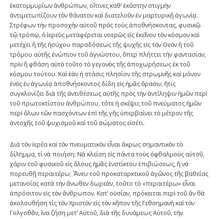
ἑκατομμυρίων ἀνθρώπων, οἵτινες καθ’ ἑκάστην στιγμὴν
ἀντιμετωπίζουν τὸν θάνατον καὶ διατελοῦν ἐν μαρτυρικῇ ἀγωνίᾳ.
Στρέφων τὴν προσοχὴν αὐτοῦ πρὸς τοὺς ἀποθνήσκοντας, φυσικῷ
τῷ τρόπῳ, ὁ ἱερεὺς μεταφέρεται νοερῶς εἰς ἐκεῖνον τὸν κόσμον καὶ
μετέχει ἢ τῆς ἡσύχου παραδόσεως τῆς ψυχῆς εἰς τὸν Θεὸν ἢ τοῦ
τρόμου αὐτῆς ἐνώπιον τοῦ ἀγνώστου, ὅπερ πλήττει τὴν φαντασίαν,
πρὶν ἢ φθάση αὐτὸ τοῦτο τὸ γεγονὸς τῆς ἀποχωρήσεως ἐκ τοῦ
κόσμου τούτου. Καὶ ἐὰν ἡ στάσις πλησίον τῆς στρωμνῆς καὶ μόνον
ἑνὸς ἐν ἀγωνίᾳ ἀποθνήσκοντος δίδη εἰς ἡμᾶς ὅρασιν, ἥτις
συγκλονίζει διὰ τῆς ἀντιθέσεως αὐτῆς πρὸς τὴν ἀντίληψιν ἡμῶν περὶ
τοῦ πρωτοκτίστου ἀνθρώπου, τότε ἡ σκέψις τοῦ πνεύματος ἡμῶν
περὶ ὅλων τῶν πασχόντων ἐπὶ τῆς γῆς ὑπερβαίνει τὸ μέτρον τῆς
ἀντοχῆς τοῦ ψυχισμοῦ καὶ τοῦ σώματος εἰσέτι.
Διὰ τὸν ἱερέα καὶ τὸν πνευματικὸν εἶναι ἄκρως σημαντικὸν τὸ
δίλημμα, τί νὰ ποιήση: Νὰ κλείση εἰς πάντα τοὺς ὀφθαλμοὺς αὐτοῦ,
χάριν τοῦ φυσικοῦ εἰς ὅλους ἡμᾶς ἐνστίκτου ἐπιβιώσεως, ἢ νὰ
πορευθῇ περαιτέρω; Ἄνευ τοῦ προκαταρκτικοῦ ἀγῶνος τῆς βαθείας
μετανοίας κατὰ τὴν ἄνωθεν δωρεὰν, τοῦτο τὸ «περαιτέρω» εἶναι
ἀπρόσιτον εἰς τὸν ἄνθρωπον. Κατ’ οὐσίαν, πρόκειται περὶ τοῦ ἂν θὰ
ἀκολουθήση τίς τὸν Χριστὸν εἰς τὸν κῆπον τῆς Γεθσημανὴ καὶ τὸν
Γολγοθᾶν, ἵνα ζήση μετ’ Αὐτοῦ, διὰ τῆς δυνάμεως Αὐτοῦ, τὴν