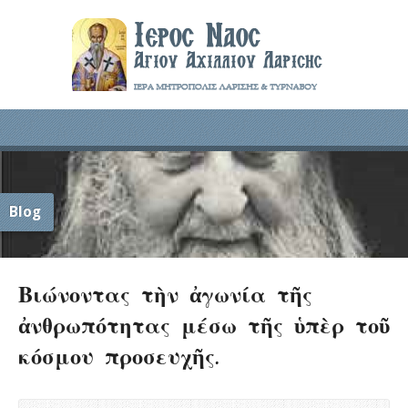
Blog
Βιώνοντας τὴν ἀγωνία τῆς
ἀνθρωπότητας μέσω τῆς ὑπὲρ τοῦ
κόσμου προσευχῆς.