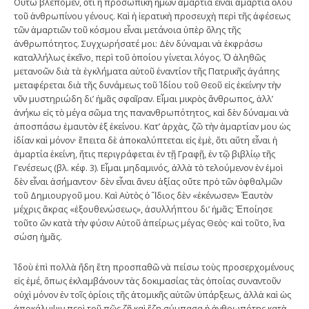
Οὕτω βλέπομεν, ὅτι ἡ προσωπικὴ ἡμῶν ἁμαρτία εἶναι ἁμαρτία ὅλου
τοῦ ἀνθρωπίνου γένους. Καὶ ἡ ἱερατικὴ προσευχὴ περὶ τῆς ἀφέσεως
τῶν ἁμαρτιῶν τοῦ κόσμου εἶναι μετάνοια ὑπὲρ ὅλης τῆς
ἀνθρωπότητος. Συγχωρήσατέ μοι: Δὲν δύναμαι νὰ ἐκφράσω
καταλλήλως ἐκεῖνο, περὶ τοῦ ὁποίου γίνεται λόγος. Ὁ ἀληθῶς
μετανοῶν διὰ τὰ ἐγκλήματα αὐτοῦ ἐναντίον τῆς Πατρικῆς ἀγάπης
μεταφέρεται διὰ τῆς δυνάμεως τοῦ Ἰδίου τοῦ Θεοῦ εἰς ἐκείνην τὴν
νῦν μυστηριώδη δι’ ἡμᾶς σφαῖραν. Εἶμαι μικρὸς ἄνθρωπος, ἀλλ’
ἀνήκω εἰς τὸ μέγα σῶμα της πανανθρωπότητος, καὶ δὲν δύναμαι νὰ
ἀποσπάσω ἐμαυτὸν ἐξ ἐκείνου. Κατ’ ἀρχὰς, ζῶ τὴν ἁμαρτίαν μου ὡς
ἰδίαν καὶ μόνον· ἔπειτα δὲ ἀποκαλύπτεται εἰς ἐμὲ, ὅτι αὔτη εἶναι ἡ
ἁμαρτία ἐκείνη, ἥτις περιγράφεται ἐν τῇ Γραφῇ, ἐν τῷ βιβλίῳ τῆς
Γενέσεως (βλ. κέφ. 3). Εἶμαι μηδαμινός, ἀλλὰ τὸ τελούμενον ἐν ἐμοὶ
δὲν εἶναι ἀσήμαντον· δὲν εἶναι ἄνευ ἀξίας οὔτε πρὸ τῶν ὀφθαλμῶν
τοῦ Δημιουργοῦ μου. Καὶ Αὐτὸς ὁ Ἴδιος δὲν «ἐκένωσεν» Ἑαυτὸν
μέχρις ἄκρας «ἐξουθενώσεως», ἀσυλλήπτου δι’ ἡμᾶς; Ἐποίησε
τοῦτο ὤν κατὰ τὴν φύσιν Αὐτοῦ ἀπείρως μέγας Θεὸς· καὶ τοῦτο, ἵνα
σώση ἡμᾶς.
Ἰδοὺ ἐπὶ πολλὰ ἤδη ἔτη προσπαθῶ νὰ πείσω τοὺς προσερχομένους
εἰς ἐμέ, ὅπως ἐκλαμβάνουν τὰς δοκιμασίας τὰς ὁποίας συναντοῦν
οὐχὶ μόνον ἐν τοῖς ὁρίοις τῆς ἀτομικῆς αὐτῶν ὑπάρξεως, ἀλλὰ καὶ ὡς
ἀποκάλυψιν περὶ τοῦ πῶς ζῆ καὶ ἔζη σύμπασα ἡ ἀνθρωπότης κατὰ