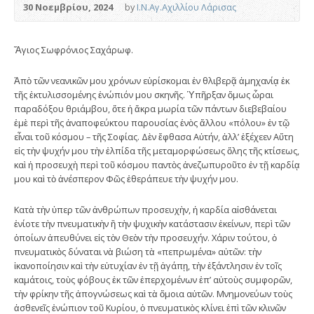
30 Νοεμβρίου, 2024
by
Ι.Ν.Αγ.Αχιλλίου Λάρισας
Ἅγιος Σωφρόνιος Σαχάρωφ.
Ἀπὸ τῶν νεανικῶν μου χρόνων εὑρίσκομαι ἐν θλιβερᾷ ἀμηχανίᾳ ἐκ
τῆς ἐκτυλισσομένης ἐνώπιόν μου σκηνῆς. Ὑπῆρξαν ὅμως ὧραι
παραδόξου θριάμβου, ὅτε ἡ ἄκρα μωρία τῶν πάντων διεβεβαίου
ἐμὲ περὶ τῆς ἀναποφεύκτου παρουσίας ἑνὸς ἄλλου «πόλου» ἐν τῷ
εἶναι τοῦ κόσμου – τῆς Σοφίας. Δὲν ἔφθασα Αὐτήν, ἀλλ’ ἐξέχεεν Αὕτη
εἰς τὴν ψυχήν μου τὴν ἐλπίδα τῆς μεταμορφώσεως ὅλης τῆς κτίσεως,
καὶ ἡ προσευχὴ περὶ τοῦ κόσμου παντὸς ἀνεζωπυροῦτο ἐν τῇ καρδίᾳ
μου καὶ τὸ ἀνέσπερον Φῶς ἐθεράπευε τὴν ψυχήν μου.
Κατὰ τὴν ὑπερ τῶν ἀνθρώπων προσευχὴν, ἡ καρδία αἰσθάνεται
ἐνίοτε τὴν πνευματικὴν ἢ τὴν ψυχικὴν κατάστασιν ἐκείνων, περὶ τῶν
ὁποίων ἀπευθύνει εἰς τὸν Θεὸν τὴν προσευχήν. Χάριν τούτου, ὁ
πνευματικὸς δύναται νὰ βιώση τὰ «πεπρωμένα» αὐτῶν: τὴν
ἱκανοποίησιν καὶ τὴν εὐτυχίαν ἐν τῇ ἀγάπῃ, τὴν ἐξάντλησιν ἐν τοῖς
καμάτοις, τοὺς φόβους ἐκ τῶν ἐπερχομένων ἐπ’ αὐτοὺς συμφορῶν,
τὴν φρίκην τῆς ἀπογνώσεως καὶ τὰ ὅμοια αὐτῶν. Μνημονεύων τοὺς
ἀσθενεῖς ἐνώπιον τοῦ Κυρίου, ὁ πνευματικὸς κλίνει ἐπὶ τῶν κλινῶν