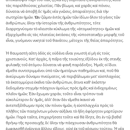
τὰς παρελθούσας χιλιετίας. Πᾶν βίωμα, καὶ χαρᾶς καὶ πόνου,
δύναται νὰ ἀποβῇ δι’ ἡμᾶς νέα γνῶσις, ἀπαραίτητος διὰ τὴν
σωτηρίαν ἡμῶν. Ὅταν ζῶμεν ἐντὸς ἡμῶν τῶν ἰδίων ὅλον τὸ γένος τῶν
ἀνθρώπων, ὅλην τὴν ἱστορίαν τῆς ἀνθρωπότητος, τότε
διαρρηγνύομεν τὸ κλειστὸν κύκλωμα τῆς «ἀτομικότητος» ἡμῶν καὶ
ἐξερχόμεθα εἰς τὰς πλατείας ἐκτάσεις τῆς «ὑποστατικῆς» μορφῆς τοῦ
εἶναι, γινόμενοι νικηταὶ τοῦ θανάτου, μέτοχοι τῆς θείας ἀπειρότητος.
Ἡ θαυμαστὴ αὕτη ὁδὸς εἰς οὐδένα εἶναι γνωστὴ εἰ μὴ εἰς τοὺς
χριστιανούς. Κατ’ ἀρχὰς, ἡ πεῖρα τῆς τοιαύτης ἐξόδου ἐκ τῆς στενῆς
φυλακῆς τοῦ ἀτόμου δύναται νὰ φανῆ παράδοξος. Ἡμεῖς οἱ ἴδιοι
εἴμεθα συντετριμμένοι ὑπὸ τῶν ἡμετέρων παθημάτων καὶ, ποῦ θὰ
ἀνεύρωμεν δύναμιν πνεύματος, νὰ περιβάλωμεν μετ’ εὐσπλαχνίας
τὰ ἑκατομμύρια ἐκεῖνα τῶν ἀνθρώπων, ἅτινα καθ’ ἑκάστην
δεδομένην στιγμὴν πάσχουν ὁμοίως πρὸς ἡμᾶς καὶ ἐνδεχομένως
πλεῖον ἡμῶν; Ἐὰν ἔχωμεν χαράν, τοῦτο εἶναι τρόπον τινὰ
εὐκολώτερον δι’ ἡμᾶς, ἀλλ’ ὅταν δὲν εἴμεθα ἱκανοὶ νὰ
ἀντεπεξέλθωμεν πρὸς τὸν πόνον ἡμῶν, ἡ εὐσπλαγχνία πρὸς τὸ
πλῆθος τῶν πασχόντων μόνον αὐξάνει τὸ ἤδη ἀφόρητον μαρτύριον
ἡμῶν. Παρὰ ταῦτα, ἐπιχειρήσατε τοῦτο καὶ θὰ ἴδητε, ὅτι ἐν τῷ βαθεῖ
θρήνῳ τῆς προσευχῆς δι’ ὅλην τὴν πάσχουσαν ἀνθρωπότητα θὰ
ἐμφανισθῇ ἐνέργεια ἄλλου εἴδους, οὐχὶ ἐκ τοῦ κόσμου τούτου. Ἡ νέα