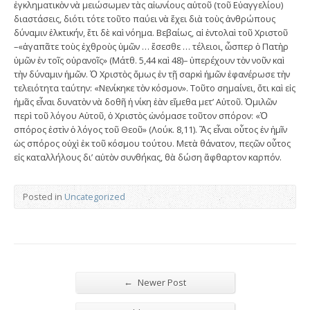
ἐγκληματικὸν νὰ μειώσωμεν τὰς αἰωνίους αὐτοῦ (τοῦ Εὐαγγελίου)
διαστάσεις, διότι τότε τοῦτο παύει νὰ ἔχει διὰ τοὺς ἀνθρώπους
δύναμιν ἐλκτικήν, ἔτι δὲ καὶ νόημα. Βεβαίως, αἱ ἐντολαὶ τοῦ Χριστοῦ
–«ἀγαπᾶτε τοὺς ἐχθροὺς ὑμῶν … ἔσεσθε … τέλειοι, ὦσπερ ὁ Πατὴρ
ὑμῶν ἐν τοῖς οὐρανοῖς» (Μάτθ. 5,44 καὶ 48)– ὑπερέχουν τὸν νοῦν καὶ
τὴν δύναμιν ἡμῶν. Ὁ Χριστὸς ὅμως ἐν τῇ σαρκὶ ἡμῶν ἐφανέρωσε τὴν
τελειότητα ταύτην: «Νενίκηκε τὸν κόσμον». Τοῦτο σημαίνει, ὅτι καὶ εἰς
ἡμᾶς εἶναι δυνατὸν νὰ δοθῆ ἡ νίκη ἐὰν εἴμεθα μετ’ Αὐτοῦ. Ὁμιλῶν
περὶ τοῦ λόγου Αὐτοῦ, ὁ Χριστὸς ὠνόμασε τοῦτον σπόρον: «Ὁ
σπόρος ἐστὶν ὁ λόγος τοῦ Θεοῦ» (Λούκ. 8,11). Ἂς εἶναι οὗτος ἐν ἡμῖν
ὡς σπόρος οὐχὶ ἐκ τοῦ κόσμου τούτου. Μετὰ θάνατον, πεςῶν οὗτος
εἰς καταλλήλους δι’ αὐτὸν συνθήκας, θὰ δώση ἄφθαρτον καρπόν.
Posted in
Uncategorized
←
Newer Post