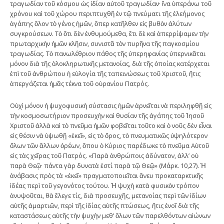
τραγωδίαν τοῦ κόσμου ὡς ἰδίαν αὐτοῦ τραγωδίαν· ἵνα ὑπεράνω τοῦ
χρόνου καὶ τοῦ χώρου περιπτυχθῆ ἐν τῷ πνεύματι τῆς ἐλεήμονος
ἀγάπης ὅλον τὸ γένος ἡμῶν, ὅπερ κατῆλθεν εἰς βυθὸν ἀλύτων
συγκρούσεων. Τὸ ὅτι δὲν ἐνθυμούμεθα, ἔτι δὲ καὶ ἀπερρίψαμεν τὴν
πρωταρχικὴν ἡμῶν κλῆσιν, συνιστᾶ τὸν πυρῆνα τῆς παγκοσμίου
τραγωδίας. Τὸ πανωλέθριον πάθος τῆς ὑπερηφανίας ὑπερνικᾶται
μόνον διὰ τῆς ὁλοκληρωτικῆς μετανοίας, διὰ τῆς ὁποίας κατέρχεται
ἐπὶ τοῦ ἀνθρώπου ἡ εὐλογία τῆς ταπεινώσεως τοῦ Χριστοῦ, ἥτις
ἀπεργάζεται ἡμᾶς τέκνα τοῦ οὐρανίου Πατρός.
Οὐχὶ μόνον ἡ ψυχοφυσικὴ σύστασις ἡμῶν ἀρνεῖται νὰ περιληφθῇ εἰς
τὴν κοσμοσωτήριον προσευχὴν καὶ θυσίαν τῆς ἀγάπης τοῦ Ἰησοῦ
Χριστοῦ ἀλλὰ καὶ τὸ πνεῦμα ἡμῶν φοβεῖται τοῦτο καὶ ὁ νοῦς δὲν εἶναι
εἰς θέσιν νὰ ὑψωθῇ «ἐκεῖ», εἰς τὸ ὅρος, τὸ πνευματικῶς ὑψηλότερον
ὅλων τῶν ἄλλων ὀρέων, ὅπου ὁ Κύριος παρέδωκε τὸ πνεῦμα Αὐτοῦ
εἰς τὰς χεῖρας τοῦ Πατρός. «Παρὰ ἀνθρώποις ἀδύνατον, ἀλλ’ οὐ
παρὰ Θεῷ· πάντα γὰρ δυνατὰ ἐστί παρὰ τῷ Θεῷ» (Μάρκ. 10,27). Ἡ
ἀνάβασις πρὸς τὰ «ἐκεῖ» πραγματοποιεῖται ἄνευ προκαταρκτικῆς
ἰδέας περὶ τοῦ γεγονότος τούτου. Ἡ ψυχὴ κατὰ φυσικὸν τρόπον
ἀνυψοῦται, θὰ ἔλεγε τίς, διὰ προσευχῆς, μετανοίας περὶ τῶν ἰδίων
αὐτῆς ἁμαρτιῶν, περὶ τῆς ἰδίας αὐτῆς πτώσεως, ἥτις ἑνοῖ διὰ τῆς
καταστάσεως αὐτῆς τὴν ψυχὴν μεθ’ ὅλων τῶν παρελθόντων αἰώνων