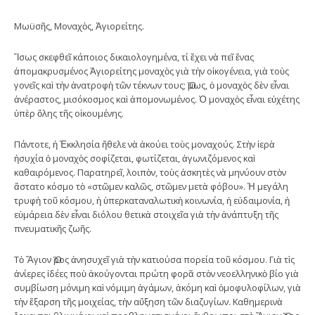
Μωϋσῆς, Μοναχὸς, Ἁγιορείτης.
Ἴσως σκεφθεῖ κάποιος δικαιολογημένα, τί ἔχει νὰ πεῖ ἕνας
ἀπομακρυσμένος Ἁγιορείτης μοναχὸς γιὰ τὴν οἰκογένεια, γιὰ τοὺς
γονεῖς καὶ τὴν ἀνατροφὴ τῶν τέκνων τους; Ὅμως, ὁ μοναχὸς δὲν εἶναι
ἀνέραστος, μισόκοσμος καὶ ἀπομονωμένος. Ὁ μοναχὸς εἶναι εὐχέτης
ὑπὲρ ὅλης τῆς οἰκουμένης.
Πάντοτε, ἡ Ἐκκλησία ἤθελε νὰ ἀκούει τοὺς μοναχούς. Στὴν ἱερὰ
ἡσυχία ὁ μοναχὸς σοφίζεται, φωτίζεται, ἀγωνιζόμενος καὶ
καθαιρόμενος. Παρατηρεῖ, λοιπὸν, τοὺς ἀσκητὲς νὰ μηνύουν στὸν
ἄστατο κόσμο τὸ «στῶμεν καλῶς, στῶμεν μετὰ φόβου». Ἡ μεγάλη
τρυφὴ τοῦ κόσμου, ἡ ὑπερκαταναλωτικὴ κοινωνία, ἡ εὐδαιμονία, ἡ
εὐμάρεια δὲν εἶναι διόλου θετικὰ στοιχεῖα γιὰ τὴν ἀνάπτυξη τῆς
πνευματικῆς ζωῆς.
Τὸ Ἅγιον Ὅρος ἀνησυχεῖ γιὰ τὴν κατιούσα πορεία τοῦ κόσμου. Γιὰ τὶς
ἀνίερες ἰδέες ποὺ ἀκούγονται πρώτη φορᾶ στὸν νεοελληνικὸ βίο γιὰ
συμβίωση μόνιμη καὶ νόμιμη ἀγάμων, ἀκόμη καὶ ὁμοφυλοφίλων, γιὰ
τὴν ἔξαρση τῆς μοιχείας, τὴν αὔξηση τῶν διαζυγίων. Καθημερινὰ