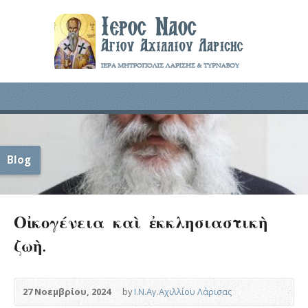
Blog
Οἰκογένεια καὶ ἐκκλησιαστικὴ
ζωὴ.
27 Νοεμβρίου, 2024
by
Ι.Ν.Αγ.Αχιλλίου Λάρισας