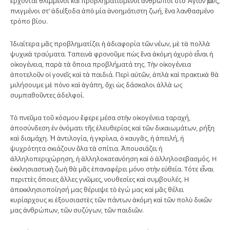
ἔρχονται θλιμμένοι καὶ προβληματισμένοι ἄνθρωποι στὸ Ἅγιον Ὅρος,
πνιγμένοι στ’ ἀδιέξοδα ἀπὸ μία ἀνοημάτιστη ζωή, ἕνα λανθασμένο
τρόπο βίου.
Ἰδιαίτερα μᾶς προβληματίζει ἡ ἀδιαφορία τῶν νέων, μὲ τὰ πολλὰ
ψυχικὰ τραύματα. Ταπεινὰ φρονοῦμε πὼς ἕνα ἀκόμη ὀχυρὸ εἶναι ἡ
οἰκογένεια, παρὰ τὰ ὅποια προβλήματά της. Τὴν οἰκογένεια
ἀποτελοῦν οἱ γονεῖς καὶ τὰ παιδιά. Περὶ αὐτῶν, ἁπλὰ καὶ πρακτικὰ θὰ
μιλήσουμε μὲ πόνο καὶ ἀγάπη, ὄχι ὡς δάσκαλοι ἀλλὰ ως
συμπαθοῦντες ἀδελφοί.
Τὸ πνεῦμα τοῦ κόσμου ἔφερε μέσα στὴν οἰκογένεια ταραχή,
ἀποσύνδεση ἐν ὀνόματι τῆς ἐλευθερίας καὶ τῶν δικαιωμάτων, ρήξη
καὶ διαμάχη. Ἡ ἀντιλογία, ἡ γκρίνια, ὁ καυγᾶς, ἡ ἀπειλή, ἡ
ψυχρότητα σκιάζουν ὅλα τὰ σπίτια. Ἀπουσιάζει ἡ
ἀλληλοπεριχώρηση, ἡ ἀλληλοκατανόηση καὶ ὁ ἀλληλοσεβασμός. Η
ἐκκλησιαστικὴ ζωὴ θὰ μᾶς ἐπαναφέρει μόνο στὴν εὐθεία. Τότε εἶναι
περιττὲς ὅποιες ἄλλες γνῶμες, νουθεσίες καὶ συμβουλές. Η
ἀπεκκλησιοποίησή μας θέριεψε τὸ ἐγώ μας καὶ μᾶς θέλει
κυρίαρχους κι ἐξουσιαστὲς τῶν πάντων ἀκόμη καὶ τῶν πολὺ δικῶν
μας ἀνθρώπων, τῶν συζύγων, τῶν παιδιῶν.