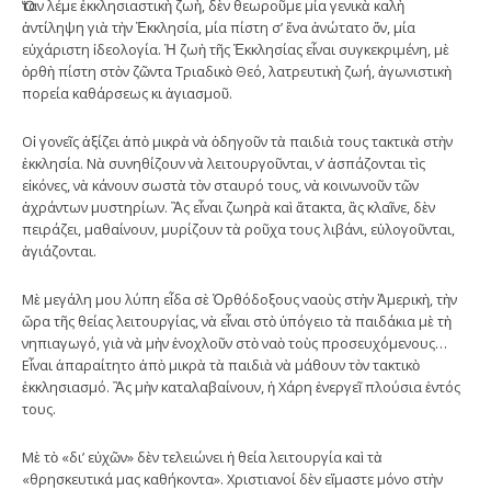
Ὅταν λέμε ἐκκλησιαστικὴ ζωὴ, δὲν θεωροῦμε μία γενικὰ καλὴ
ἀντίληψη γιὰ τὴν Ἐκκλησία, μία πίστη σ’ ἕνα ἀνώτατο ὄν, μία
εὐχάριστη ἰδεολογία. Ἡ ζωὴ τῆς Ἐκκλησίας εἶναι συγκεκριμένη, μὲ
ὀρθὴ πίστη στὸν ζῶντα Τριαδικὸ Θεό, λατρευτικὴ ζωή, ἀγωνιστικὴ
πορεία καθάρσεως κι ἁγιασμοῦ.
Οἱ γονεῖς ἀξίζει ἀπὸ μικρὰ νὰ ὁδηγοῦν τὰ παιδιὰ τους τακτικὰ στὴν
ἐκκλησία. Νὰ συνηθίζουν νὰ λειτουργοῦνται, ν’ ἀσπάζονται τὶς
εἰκόνες, νὰ κάνουν σωστὰ τὸν σταυρό τους, νὰ κοινωνοῦν τῶν
ἀχράντων μυστηρίων. Ἂς εἶναι ζωηρὰ καὶ ἄτακτα, ἂς κλαῖνε, δὲν
πειράζει, μαθαίνουν, μυρίζουν τὰ ροῦχα τους λιβάνι, εὐλογοῦνται,
ἁγιάζονται.
Μὲ μεγάλη μου λύπη εἶδα σὲ Ὀρθόδοξους ναοὺς στὴν Ἀμερικὴ, τὴν
ὥρα τῆς θείας λειτουργίας, νὰ εἶναι στὸ ὑπόγειο τὰ παιδάκια μὲ τὴ
νηπιαγωγό, γιὰ νὰ μὴν ἐνοχλοῦν στὸ ναὸ τοὺς προσευχόμενους…
Εἶναι ἀπαραίτητο ἀπὸ μικρὰ τὰ παιδιὰ νὰ μάθουν τὸν τακτικὸ
ἐκκλησιασμό. Ἂς μὴν καταλαβαίνουν, ἡ Χάρη ἐνεργεῖ πλούσια ἐντός
τους.
Μὲ τὸ «δι’ εὐχῶν» δὲν τελειώνει ἡ θεία λειτουργία καὶ τὰ
«θρησκευτικά μας καθήκοντα». Χριστιανοί δὲν εἴμαστε μόνο στὴν