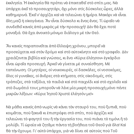
ἐκκλησία. Ἡ ἐκκλησία θὰ πρέπει νὰ ἐπεκταθεῖ στὸ σπίτι μας. Νὰ
ὑπάρχει ἐκεῖ τὸ προσευχητάρι, ὄχι μόνο στὶς δύσκολες ὧρες, ἀλλὰ
καθημερινά. Ἐκεῖ ν’ ἀρχίζει καὶ νὰ τελειώνει ἡ ἡμέρα. Μακάρι νὰ εἶναι
ὅλη μαζὶ ἡ οἰκογένεια. Ἂν εἶναι δύσκολο κι ἕνας-ἕνας. Τί ὡραῖο νὰ
συνδεθεῖ κανεὶς ἀπὸ μικρὸς μὲ τὴν προσευχή! Δὲν θὰ ἔχει ποτὲ
μοναξιά. Θὰ ἔχει ἀνοικτὸ μόνιμο διάλογο μὲ τὸν Θεό.
Ἂν κανεὶς παραπονεῖται ἀπὸ ἔλλειψη χρόνου, μπορεῖ νὰ
προσεύχεται καὶ στὸν δρόμο καὶ στὸ αὐτοκίνητο καὶ στὸ γραφεῖο. Δὲν
χρειάζονται βιβλία καὶ γνώσεις, κι ἕνα «Κύριε ἐλέησον» ἐγκάρδιο
εἶναι ὡραῖα προσευχή. Ἀρκεῖ νὰ γίνεται μὲ συναίσθηση. Μὲ
ταπείνωση. Οἱ μητέρες, οἱ νοικοκυρές, οἱ δασκάλες, οἱ νοσοκόμες,
ὅλες οἱ γυναῖκες, οἱ ἄνδρες στὰ κτήματα, στὶς οἰκοδομές, στὶς
τράπεζες, στὰ ταξίδια, τὰ παιδιὰ καὶ στὸ παιχνίδι καὶ στὸ σχολεῖο καὶ
στὸ δωμάτιό τους μποροῦν νὰ λένε μία μικρὴ προσευχὴ μόνο πέντε
μικρῶν λέξεων: «Κύριε Ἰησοῦ Χριστὲ ἐλέησόν με!»
Νὰ μάθει κανεὶς ἀπὸ νωρὶς νὰ κάνει τὸν σταυρό του, ποὺ ξυπνᾶ, ποὺ
κοιμᾶται, ποὺ ξεκινᾶ κι ἐπιστρέφει στὸ σπίτι, ποὺ ἀρχίζει καὶ
τελειώνει τὸ φαγητό του ἢ τὴν ἐργασία του, ποὺ πιάνει τὸ τιμόνι ἢ τὸ
μολύβι. Τί ὡραία νὰ ζητᾶμε πάντα τὴ βοήθεια τοῦ Θεοῦ γιὰ ὅλα! Καὶ
θὰ τὴν ἔχουμε. Γι’ αὐτὸ ὑπάρχει, γιὰ νὰ δίνει σὲ αὐτοὺς ποὺ Τοῦ