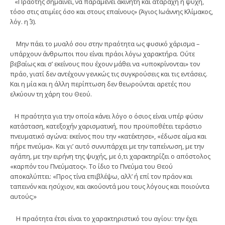
«Πραότης σημαίνει, να παραμένει ακίνητη και ατάραχη η ψυχή,
τόσο στις ατιμίες όσο και στους επαίνους» (Άγιος Ιωάννης Κλίμακος,
λόγ. η΄ 3).
Μην πάει το μυαλό σου στην πραότητα ως φυσικό χάρισμα –
υπάρχουν άνθρωποι που είναι πράοι λόγω χαρακτήρα. Ούτε
βεβαίως και σ’ εκείνους που έχουν μάθει να «υποκρίνονται» τον
πράο, γιατί δεν αντέχουν γενικώς τις συγκρούσεις και τις εντάσεις.
Και η μία και η άλλη περίπτωση δεν θεωρούνται αρετές που
ελκύουν τη χάρη του Θεού.
Η πραότητα για την οποία κάνει λόγο ο όσιος είναι υπέρ φύσιν
κατάσταση, κατεξοχήν χαρισματική, που προϋποθέτει τεράστιο
πνευματικό αγώνα: εκείνος που την «κατέκτησε», «έδωσε αίμα και
πήρε πνεύμα». Και γι’ αυτό συνυπάρχει με την ταπείνωση, με την
αγάπη, με την ειρήνη της ψυχής, με ό,τι χαρακτηρίζει ο απόστολος
«καρπόν του Πνεύματος». Το ίδιο το Πνεύμα του Θεού
αποκαλύπτει: «Προς τίνα επιβλέψω, αλλ’ ή επί τον πράον και
ταπεινόν και ησύχιον, και ακούοντά μου τους λόγους και ποιούντα
αυτούς;»
Η πραότητα έτσι είναι το χαρακτηριστικό του αγίου: την έχει