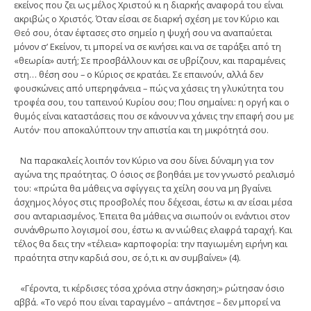
εκείνος που ζει ως μέλος Χριστού κι η διαρκής αναφορά του είναι
ακριβώς ο Χριστός. Όταν είσαι σε διαρκή σχέση με τον Κύριο και
Θεό σου, όταν έφτασες στο σημείο η ψυχή σου να αναπαύεται
μόνον σ’ Εκείνον, τι μπορεί να σε κινήσει και να σε ταράξει από τη
«θεωρία» αυτή; Σε προσβάλλουν και σε υβρίζουν, και παραμένεις
στη… θέση σου – ο Κύριος σε κρατάει. Σε επαινούν, αλλά δεν
φουσκώνεις από υπερηφάνεια – πώς να χάσεις τη γλυκύτητα του
τροφέα σου, του ταπεινού Κυρίου σου; Που σημαίνει: η οργή και ο
θυμός είναι καταστάσεις που σε κάνουν να χάνεις την επαφή σου με
Αυτόν· που αποκαλύπτουν την απιστία και τη μικρότητά σου.
Να παρακαλείς λοιπόν τον Κύριο να σου δίνει δύναμη για τον
αγώνα της πραότητας. Ο όσιος σε βοηθάει με τον γνωστό ρεαλισμό
του: «πρώτα θα μάθεις να σφίγγεις τα χείλη σου να μη βγαίνει
άσχημος λόγος στις προσβολές που δέχεσαι, έστω κι αν είσαι μέσα
σου ανταριασμένος. Έπειτα θα μάθεις να σιωπούν οι ενάντιοι στον
συνάνθρωπο λογισμοί σου, έστω κι αν νιώθεις ελαφρά ταραχή. Και
τέλος θα δεις την «τέλεια» καρποφορία: την παγιωμένη ειρήνη και
πραότητα στην καρδιά σου, σε ό,τι κι αν συμβαίνει» (4).
«Γέροντα, τι κέρδισες τόσα χρόνια στην άσκηση;» ρώτησαν όσιο
αββά. «Το νερό που είναι ταραγμένο – απάντησε – δεν μπορεί να