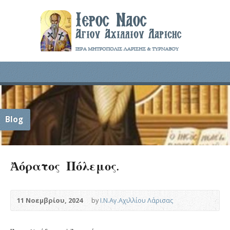
Blog
Ἀόρατος Πόλεμος.
11 Νοεμβρίου, 2024
by
Ι.Ν.Αγ.Αχιλλίου Λάρισας