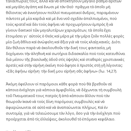
ταλαιπωρίες τους, ἀλλὰ καὶ νὰ ἀποκτήσουν μεγάλο βαθμὸ ἀρετῶν
καὶ μεγάλη ἀγάπη καὶ ἕνωσι μὲ τὸν Θεό· πρᾶγμα τὸ ὁποῖο μὴ
θέλοντας νὰ ἐννοήσουν πολλοὶ πνευματικοὶ ἄνδρες, παραμένουν
πάντοτε μὲ μία καρδιὰ καὶ μὲ ἕνα νοῦ σχεδὸν ἀπελπισμένοι, ποὺ
τοὺς κρατεῖ καὶ δὲν τοὺς ἀφήνει νὰ προχωρήσουν ἐμπρὸς ἢ νὰ
γίνουν δεκτικοὶ τῶν μεγαλυτέρων χαρισμάτων, τὰ ὁποῖα ἔχει
ἑτοιμάσει γι᾿ αὐτοὺς ὁ Θεὸς καὶ μέρα μὲ τὴν μέρα ζοῦν πολλὲς φορὲς
μία ζωὴ ἄθλια καὶ ἀνώφελη καὶ ἄξια γιὰ νὰ τοὺς κλαίῃ κανείς. Διότι
δὲν θέλουν παρὰ νὰ ἀκολουθοῦν τὴν δική τους φαντασία, μὴ
δεχόμενοι τὴν ἀληθινὴ καὶ σωτήρια διδασκαλία ποὺ τοὺς κατευθύνει
διὰ μέσου τῆς βασιλικῆς ὁδοῦ στὶς ὑψηλὲς καὶ σταθερὲς χριστιανικὲς
ἀρετὲς καὶ στὴν εἰρήνη ἐκείνη ποὺ ἄφησε ὁ Χριστὸς στὴ γῆ λέγοντας:
«Σᾶς ἀφήνω εἰρήνη· τὴν δική μου εἰρήνη σᾶς ἀφήνω» (Ἰω. 14,27).
Ἀκόμη ὀφείλουν οἱ παρόμοιοι κάθε φορὰ ποὺ θὰ βρεθοῦν σὲ
κάποια ἐνόχλησι γιὰ κάποια ἀμφιβολία, νὰ δέχωνται τὴ συμβουλὴ
τοῦ Πνευματικοῦ τους πατρὸς ἢ ἀπὸ κάποιον ἄλλον ποὺ τὸν
θεωροῦν ἱκανὸ νὰ τοὺς δίνη παρόμοιες συμβουλὲς καὶ νὰ
ἀφιερώνωνται σὲ αὐτὸ καὶ νὰ ἀναπαύωνται πλήρως. Καὶ ἐν
συντομίᾳ, γιὰ νὰ τελειώσουμε τὸν λόγο, ὅσο γιὰ τὴν ἐνόχλησι ποὺ
προέρχεται ἀπὸ τὶς ἐλλείψεις, ἀκολουθεῖ τὸ ἑπόμενο κεφάλαιο.