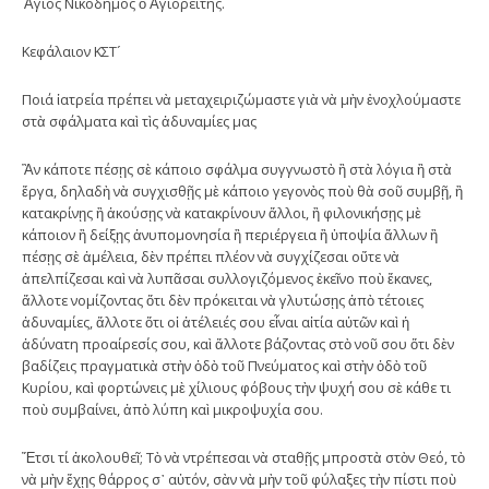
Ἅγιος Νικόδημος ὁ Ἁγιορείτης.
Κεφάλαιον ΚΣΤ´
Ποιά ἰατρεία πρέπει νὰ μεταχειριζώμαστε γιὰ νὰ μὴν ἐνοχλούμαστε
στὰ σφάλματα καὶ τὶς ἀδυναμίες μας
Ἂν κάποτε πέσῃς σὲ κάποιο σφάλμα συγγνωστὸ ἢ στὰ λόγια ἢ στὰ
ἔργα, δηλαδὴ νὰ συγχισθῇς μὲ κάποιο γεγονὸς ποὺ θὰ σοῦ συμβῇ, ἢ
κατακρίνῃς ἢ ἀκούσῃς νὰ κατακρίνουν ἄλλοι, ἢ φιλονικήσῃς μὲ
κάποιον ἢ δείξῃς ἀνυπομονησία ἢ περιέργεια ἢ ὑποψία ἄλλων ἢ
πέσῃς σὲ ἀμέλεια, δὲν πρέπει πλέον νὰ συγχίζεσαι οὔτε νὰ
ἀπελπίζεσαι καὶ νὰ λυπᾶσαι συλλογιζόμενος ἐκεῖνο ποὺ ἔκανες,
ἄλλοτε νομίζοντας ὅτι δὲν πρόκειται νὰ γλυτώσῃς ἀπὸ τέτοιες
ἀδυναμίες, ἄλλοτε ὅτι οἱ ἀτέλειές σου εἶναι αἰτία αὐτῶν καὶ ἡ
ἀδύνατη προαίρεσίς σου, καὶ ἄλλοτε βάζοντας στὸ νοῦ σου ὅτι δὲν
βαδίζεις πραγματικὰ στὴν ὁδὸ τοῦ Πνεύματος καὶ στὴν ὁδὸ τοῦ
Κυρίου, καὶ φορτώνεις μὲ χίλιους φόβους τὴν ψυχή σου σὲ κάθε τι
ποὺ συμβαίνει, ἀπὸ λύπη καὶ μικροψυχία σου.
Ἔτσι τί ἀκολουθεῖ; Τὸ νὰ ντρέπεσαι νὰ σταθῇς μπροστὰ στὸν Θεό, τὸ
νὰ μὴν ἔχῃς θάρρος σ᾿ αὐτόν, σὰν νὰ μὴν τοῦ φύλαξες τὴν πίστι ποὺ