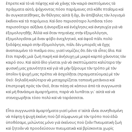
ἔπρεπε καὶ τὸ νὰ πέφτῃς καὶ νὰ χάνῃς τὸν καιρὸ σκεπτόμενος τὰ
πράγματα αὐτά, ψάχνοντας πόσο παρέμεινες στὸ κάθε πταῖσμα καὶ
ἂν συγκατατέθηκες, ἂν θέλησες αὐτὰ ἢ ὄχι, ἂν ἀπέβαλες τὸν λογισμὸ
ἐκεῖνον καὶ τὰ παρόμοια. Καὶ ὅσο περισσότερο λυπᾶσαι τόσο
περισσότερο αὐξάνει ἡ ἀνορεξία καὶ ἐνόχλησις καὶ ἀνησυχία γιὰ νὰ
ἐξομολογηθῇς. Ἀλλὰ καὶ ὅταν πηγαίνῃς στὴν ἐξομολόγησι,
ἐξομολογεῖσαι μὲ ἕναν φόβο ἐνοχλητικό, καὶ ἀφοῦ πάλι πολὺ
ξοδέψης καιρὸ στὴν ἐξομολόγησι, πάλι δὲν μπορεῖς νὰ ἔχῃς
ἀναπαυμένο τὸ πνεῦμα σου, γιατὶ νομίζεις ὅτι δὲν τὰ εἶπες ὅλα. Καὶ
ἔτσι περνᾷς μιὰ ζωὴ πικρὴ καὶ ἀνήσυχη μὲ μικρὸ καρπὸ χάνοντας τὸν
καιρό σου. Καὶ αὐτὸ ὅλο γίνεται γιὰ νὰ σκεπτώμαστε καλύτερα τὴν
φυσική μας χαυνότητα καὶ γιὰ νὰ μὴν ξέρουμε τὸν τρόπο μὲ τὸν
ὁποῖον ἡ ψυχή μας πρέπει νὰ ἀσχολῆται (πραγματεύομαι) μὲ τὸν
Θεό: δηλαδὴ καλύτερα νὰ μεταχειρίζεται ταπεινὴ μετάνοια καὶ
ἐπιστροφὴ πρὸς τὸν Θεό, ὅταν πέσῃ σὲ κάποιο ἀπὸ τὰ συγγνωστὰ
καὶ μὴ θανάσιμα ἁμαρτήματα, παρὰ νὰ λυπᾶται γι᾿ αὐτὰ καὶ νὰ
στενοχωρῆται τόσο πολὺ καὶ νὰ ταράσσεται.
Εἶπα συγγνωστὰ ἁμαρτήματα γιατὶ μόνο σ᾿αὐτὰ εἶναι συνηθισμένη
νὰ πέφτῃ ἡ ψυχὴ ἐκείνη ποὺ ζεῖ σύμφωνα μὲ τὸν τρόπο ποὺ ἐδῶ
ὑποθέσαμε, μιλώντας μόνο γιὰ ἐκείνους ποὺ ζοῦν Πνευματικὴ ζωὴ
καὶ ζητοῦν νὰ προοδεύσουν πνευματικὰ καὶ βρίσκονται χωρὶς