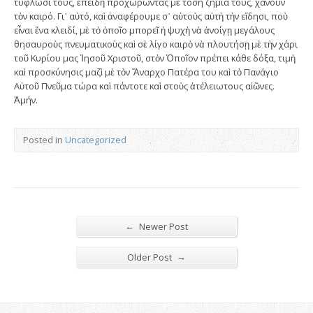
τύφλωσί τους, ἐπειδὴ προχωρώντας μὲ τόση ζημιά τους, χάνουν
τὸν καιρό. Γι᾿ αὐτό, καὶ ἀναφέρουμε σ᾿ αὐτοὺς αὐτὴ τὴν εἴδησι, ποὺ
εἶναι ἕνα κλειδί, μὲ τὸ ὁποῖο μπορεῖ ἡ ψυχὴ νὰ ἀνοίγῃ μεγάλους
θησαυροὺς πνευματικοὺς καὶ σὲ λίγο καιρὸ νὰ πλουτήσῃ μὲ τὴν χάρι
τοῦ Κυρίου μας Ἰησοῦ Χριστοῦ, στὸν Ὁποῖον πρέπει κάθε δόξα, τιμὴ
καὶ προσκύνησις μαζὶ μὲ τὸν Ἄναρχο Πατέρα του καὶ τὸ Πανάγιο
Αὐτοῦ Πνεῦμα τώρα καὶ πάντοτε καὶ στοὺς ἀτέλειωτους αἰῶνες.
Ἀμήν.
Posted in
Uncategorized
←
Newer Post
→
Older Post