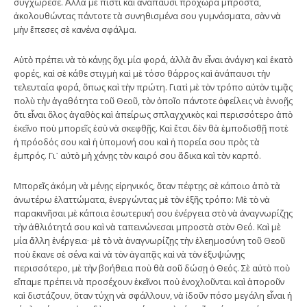
συγχώρεσε. Ἀλλὰ μὲ πίστι καὶ ἀνάπαυσι προχῶρα μπροστά,
ἀκολουθώντας πάντοτε τὰ συνηθισμένα σου γυμνάσματα, σὰν νὰ
μὴν ἔπεσες σὲ κανένα σφάλμα.
Αὐτὸ πρέπει νὰ τὸ κάνῃς ὄχι μία φορά, ἀλλὰ ἂν εἶναι ἀνάγκη καὶ ἑκατὸ
φορές, καὶ σὲ κάθε στιγμὴ καὶ μὲ τόσο θάρρος καὶ ἀνάπαυσι τὴν
τελευταία φορά, ὅπως καὶ τὴν πρώτη. Γιατὶ μὲ τὸν τρόπο αὐτὸν τιμᾷς
πολὺ τὴν ἀγαθότητα τοῦ Θεοῦ, τὸν ὁποῖο πάντοτε ὀφείλεις νὰ ἐννοῇς
ὅτι εἶναι ὅλος ἀγαθὸς καὶ ἀπείρως σπλαγχνικὸς καὶ περισσότερο ἀπὸ
ἐκεῖνο ποὺ μπορεῖς ἐσὺ νὰ σκεφθῇς. Καὶ ἔτσι δὲν θὰ ἐμποδισθῇ ποτὲ
ἡ πρόοδός σου καὶ ἡ ὑπομονή σου καὶ ἡ πορεία σου πρὸς τὰ
ἐμπρός. Γι᾿ αὐτὸ μὴ χάνῃς τὸν καιρό σου ἄδικα καὶ τὸν καρπό.
Μπορεῖς ἀκόμη νὰ μένῃς εἰρηνικός, ὅταν πέφτῃς σὲ κάποιο ἀπὸ τὰ
ἀνωτέρω ἐλαττώματα, ἐνεργώντας μὲ τὸν ἑξῆς τρόπο: Μὲ τὸ νὰ
παρακινῆσαι μὲ κάποια ἐσωτερική σου ἐνέργεια στὸ νὰ ἀναγνωρίζῃς
τὴν ἀθλιότητά σου καὶ νὰ ταπεινώνεσαι μπροστὰ στὸν Θεό. Καὶ μὲ
μία ἄλλη ἐνέργεια· μὲ τὸ νὰ ἀναγνωρίζῃς τὴν ἐλεημοσύνη τοῦ Θεοῦ
ποὺ ἔκανε σὲ σένα καὶ νὰ τὸν ἀγαπᾷς καὶ νὰ τὸν ἐξυψώνῃς
περισσότερο, μὲ τὴν βοήθεια ποὺ θὰ σοῦ δώσῃ ὁ Θεός. Σὲ αὐτὸ ποὺ
εἴπαμε πρέπει νὰ προσέχουν ἐκεῖνοι ποὺ ἐνοχλοῦνται καὶ ἀποροῦν
καὶ διστάζουν, ὅταν τύχη νὰ σφάλλουν, νὰ ἰδοῦν πόσο μεγάλη εἶναι ἡ