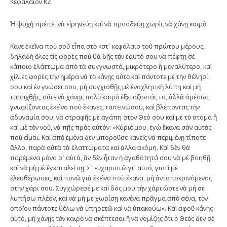
Κεφάλαιον ΚΖ´
Ἡ ψυχὴ πρέπει νὰ εἰρηνεύῃ καὶ νὰ προοδεύῃ χωρὶς νὰ χάνῃ καιρὸ
Κάνε ἐκεῖνα ποὺ σοῦ εἶπα στὸ κστ´ κεφάλαιο τοῦ πρώτου μέρους,
δηλαδὴ ὅλες τὶς φορὲς ποὺ θὰ δῇς τὸν ἑαυτό σου νὰ πέφτῃ σὲ
κάποιο ἐλάττωμα ἀπὸ τὰ συγγνωστά, μικρότερο ἢ μεγαλύτερο, καὶ
χίλιες φορὲς τὴν ἡμέρα νὰ τὸ κάνῃς αὐτὸ καὶ πάντοτε μὲ τὴν θέλησί
σου καὶ ἐν γνώσει σου, μὴ συγχισθῇς μὲ ἐνοχλητικὴ λύπη καὶ μὴ
ταραχθῇς, οὔτε νὰ χάνῃς πολὺ καιρὸ ἐξετάζοντάς το, ἀλλὰ ἀμέσως
γνωρίζοντας ἐκεῖνο ποὺ ἔκανες, ταπεινώσου, καὶ βλέποντας τὴν
ἀδυναμία σου, νὰ στραφῆς μὲ ἀγάπη στὸν Θεό σου καὶ μὲ τὸ στόμα ἢ
καὶ μὲ τὸν νοῦ, νὰ πῇς πρὸς αὐτόν: «Κύριέ μου, ἐγὼ ἔκανα σὰν αὐτὸς
ποὺ εἶμαι. Καὶ ἀπὸ ἐμένα δὲν μποροῦσε κανεὶς νὰ περιμένῃ τίποτε
ἄλλο, παρὰ αὐτὰ τὰ ἐλαττώματα καὶ ἄλλα ἀκόμη. Καὶ δὲν θὰ
παρέμενα μόνο σ᾿ αὐτά, ἂν δὲν ἦταν ἡ ἀγαθότητά σου νὰ μὲ βοηθῇ
καὶ νὰ μὴ μὲ ἐγκαταλείπῃ. Σ᾿ εὐχαριστῶ γι᾿ αὐτό, γιατὶ μὲ
ἐλευθέρωσες, καὶ πονῶ γιὰ ἐκεῖνο ποὺ ἔκανα, μὴ ἀνταποκρινόμενος
στὴν χάρι σου. Συγχώρεσέ με καὶ δός μου τὴν χάρι ὥστε νὰ μὴ σὲ
λυπήσω πλέον, καὶ νὰ μὴ μὲ χωρίσῃ κανένα πρᾶγμα ἀπὸ σένα, τὸν
ὁποῖον πάντοτε θέλω νὰ ὑπηρετῶ καὶ νὰ ὑπακούω». Καὶ ἀφοῦ κάνῃς
αὐτό, μὴ χάνῃς τὸν καιρὸ νὰ σκέπτεσαι ἢ νὰ νομίζῃς ὅτι ὁ Θεὸς δὲν σὲ