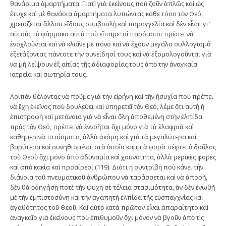
θανάσιμα ἁμαρτήματα. Γιατὶ γιὰ ἐκείνους ποὺ ζοῦν ἁπλῶς καὶ ὡς
ἔτυχε καὶ μὲ θανάσια ἁμαρτήματα λυπώντας κάθε τόσο τὸν Θεό,
χρειάζεται ἄλλου εἴδους συμβουλὴ καὶ παραγγελία καὶ δὲν εἶναι γι᾿
αὐτοὺς τὸ φάρμακο αὐτὸ ποὺ εἴπαμε· οἱ παρόμοιοι πρέπει νὰ
ἐνοχλοῦνται καὶ νὰ κλαῖνε μὲ πόνο καὶ νὰ ἔχουν μεγάλο συλλογισμὸ
ἐξετάζοντας πάντοτε τὴν συνείδησί τους καὶ νὰ ἐξομολογοῦνται γιὰ
νὰ μὴ λείψουν ἐξ αἰτίας τῆς ἀδιαφορίας τους ἀπὸ τὴν ἀναγκαία
ἰατρεία καὶ σωτηρία τους.
Λοιπὸν θέλοντας νὰ ποῦμε γιὰ τὴν εἰρήνη καὶ τὴν ἡσυχία ποὺ πρέπει
νὰ ἔχῃ ἐκεῖνος ποὺ δουλεύει καὶ ὑπηρετεῖ τὸν Θεό, λέμε ὅτι αὐτὴ ἡ
ἐπιστροφὴ καὶ μετάνοια γιὰ νὰ εἶναι ὅλη ἀποθεμένη στὴν ἐλπίδα
πρὸς τὸν Θεό, πρέπει νὰ ἐννοῆται ὄχι μόνο γιὰ τὰ ἐλαφριὰ καὶ
καθημερινὰ πταίσματα, ἀλλὰ ἀκόμη καὶ γιὰ τὰ μεγαλύτερα καὶ
βαρύτερα καὶ συνηθισμένα, στὰ ὁποῖα καμμιὰ φορὰ πέφτει ὁ δοῦλος
τοῦ Θεοῦ ὄχι μόνο ἀπὸ ἀδυναμία καὶ χαυνότητα, ἀλλὰ μερικὲς φορὲς
καὶ ἀπὸ κακία καὶ προαίρεσι (119). Διότι ἡ συντριβὴ ποὺ κάνει τὴν
διάνοια τοῦ πνευματικοῦ ἀνθρώπου νὰ ταράσσεται καὶ νὰ ἀπορῇ,
δὲν θὰ ὁδηγήσῃ ποτὲ τὴν ψυχὴ σὲ τέλεια στασιμότητα, ἂν δὲν ἑνωθῇ
μὲ τὴν ἐμπιστοσύνη καὶ τὴν ἀγαπητὴ ἐλπίδα τῆς εὐσπαγχνίας καὶ
ἀγαθότητος τοῦ Θεοῦ. Καὶ αὐτὸ κατὰ πρῶτον εἶναι ἀπαραίτητο καὶ
ἀναγκαῖο γιὰ ἐκείνους ποὺ ἐπιθυμοῦν ὄχι μόνον νὰ βγοῦν ἀπὸ τὶς