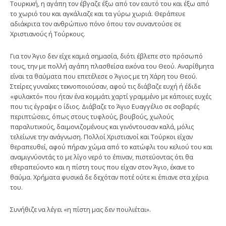
Τουρκική, η αγάπη τον έβγαζε έξω από τον εαυτό του και έξω από
το χωριό του και αγκάλιαζε και τα γύρω χωριά. Θεράπευε
αδιάκριτα τον ανθρώπινο πόνο όπου τον συναντούσε σε
Χριστιανούς ή Τούρκους.
Για τον Άγιο δεν είχε καμιά σημασία, διότι έβλεπε στο πρόσωπό
τους, την με πολλή αγάπη πλασθείσα εικόνα του Θεού. Αναρίθμητα
είναι τα θαύματα που επετέλεσε ο Άγιος με τη Χάρη του Θεού.
Στείρες γυναίκες τεκνοποιούσαν, αφού τις διάβαζε ευχή ή έδιδε
«φυλακτό» που ήταν ένα κομμάτι χαρτί γραμμένο με κάποιες ευχές
που τις έγραψε ο ίδιος. Διάβαζε το Άγιο Ευαγγέλιο σε σοβαρές
περιπτώσεις, όπως στους τυφλούς, βουβούς, χωλούς
παραλυτικούς, δαιμονιζομένους και γινόντουσαν καλά, μόλις
τελείωνε την ανάγνωση. Πολλοί Χριστιανοί και Τούρκοι είχαν
θεραπευθεί, αφού πήραν χώμα από το κατώφλι του κελιού του και
αναμιγνύοντάς το με λίγο νερό το έπιναν, πιστεύοντας ότι θα
εθεραπεύοντο και η πίστη τους που είχαν στον Άγιο, έκανε το
θαύμα. Χρήματα φυσικά δε δεχόταν ποτέ ούτε κι έπιανε στα χέρια
του.
Συνήθιζε να λέγει «η πίστη μας δεν πουλιέται».