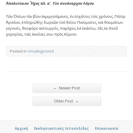
Ἀπολυτίκιον Ἦχος πλ. α’. Τὸν συνάναρχον Λόγον.
Τῶν Ὁσίων τὸν βίον ἐκμιμησάμενος, ἐν ἐσχάτοις τοὶς χρόνοις, Πάτερ
Ἀρσένιε, ἐπληρώθης δωρεῶν τοῦ θείου Πνεύματος, καὶ θαυμάτων
γεγονός, θεοφόρε αὐτουργός, παρέχεις ἐνὶ ἐκάστω, τᾶς ἐκ Θεοῦ
χορηγίας, ταὶς ἰκεσίαις σου πρὸς Κύριον.
Posted in
Uncategorized
←
Newer Post
→
Older Post
Αρχική
Εκκλησιαστικές Ιστοσελίδες
Επικοινωνία