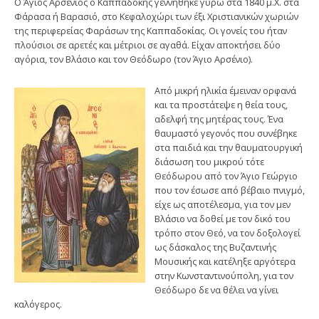
Ο Άγιος Αρσένιος ο Καππαδόκης γεννήθηκε γύρω στα 1840 μ.Χ. στα
Φάρασα ή Βαρασιό, στο Κεφαλοχώρι των έξι Χριστιανικών χωριών
της περιφερείας Φαράσων της Καππαδοκίας. Οι γονείς του ήταν
πλούσιοι σε αρετές και μέτριοι σε αγαθά. Είχαν αποκτήσει δύο
αγόρια, τον Βλάσιο και τον Θεόδωρο (τον Άγιο Αρσένιο).
Από μικρή ηλικία έμειναν ορφανά
και τα προστάτεψε η θεία τους,
αδελφή της μητέρας τους. Ένα
θαυμαστό γεγονός που συνέβηκε
στα παιδιά και την θαυματουργική
διάσωση του μικρού τότε
Θεόδωρου από τον Άγιο Γεώργιο
που τον έσωσε από βέβαιο πνιγμό,
είχε ως αποτέλεσμα, για τον μεν
Βλάσιο να δοθεί με τον δικό του
τρόπο στον Θεό, να τον δοξολογεί
ως δάσκαλος της Βυζαντινής
Μουσικής και κατέληξε αργότερα
στην Κωνσταντινούπολη, για τον
Θεόδωρο δε να θέλει να γίνει
καλόγερος.