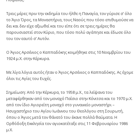
Τρεις μέρες πριν την εκδημία του ήλθε η Παναγία, τον γύρισε σ’ όλο
το Άγιο Όρος, τα Μοναστήρια, τους Ναούς που τόσο επιθυμούσε να
δει και δεν είχε αξιωθεί και του είπε ότι σε τρεις ημέρες θα
παρουσιαστεί στον Κύριο, που τόσο πολύ αγάπησε και έδωσε όλο
του τον εαυτό σ’ Αυτόν.
Ο Άγιος Αρσένιος ο Καππαδόκης κοιμήθηκε στις 10 Νοεμβρίου του
1924 μ.Χ. στην Κέρκυρα.
Με λίγα λόγια αυτός ήταν ο Άγιος Αρσένιος ο Καππαδόκης. Ας έχομε
όλοι τις Αγίες του Ευχές.
Σημείωση: Από την Κέρκυρα, το 1958 μ.Χ., τα λείψανα του
μεταφέρθηκαν από τον μοναχό Παΐσιο στην Κόνιτσα και το 1970 μ.Χ.
από τον ίδιο Αγιορείτη μοναχό στο γυναικείο μοναστήρι –
Ησυχαστήριο του Αγίου Ιωάννου του Θεολόγου στη Σουρωτή,
όπου ο Άγιος μετά τον θάνατό του έκανε πολλά θαύματα. Η
Ορθόδοξη Εκκλησία τον αγιοκατέταξε στις 11 Φεβρουαρίου 1986
μ.Χ.