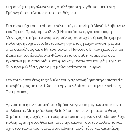
Στη συνέχεια μεγαλώνοντας, στάλθηκε στη Νίγδη και μετά στη
Σμύρνη όπου τέλειωσε τις σπουδές του.
Στα είκοσι έξι του περίπου χρόνια πήγε στην Ιερά Μονή Φλαβιανών
του Τιμίου Προδρόμου (Ζιντζί-Ντερέ) όπου αργότερα εκάρη
Μοναχός και πήρε το όνομα Αρσένιος. Δυστυχώς όμως δε χάρηκε
πολύ την ησυχία του, διότι εκείνη την εποχή είχαν ανάγκη μεγάλη
από δασκάλους και ο Μητροπολίτης Παΐσιος ο Β’, τον χειροτόνησε
Διάκο και τον έστειλε στα Φάρασα για να μάθει γράμματα στα
εγκαταλειμμένα παιδιά. Αυτό φυσικά γινόταν στα κρυφά, με χίλιες
δυο προφυλάξεις, για να μη μάθουν τίποτε οι Τούρκοι.
Στο τριακοστό έτος της ηλικίας του χειροτονήθηκε στην Καισαρεία
πρεσβύτερος με τον τίτλο του Αρχιμανδρίτου και την ευλογία ως
Πνευματικός.
Άρχισε πια η πνευματική του δράση να γίνεται μεγαλύτερη και να
απλώνεται. Με την άφθονη Θεία Χάρη που τον προίκισε ο Θεός
θεράπευε τις ψυχές και τα σώματα των πονεμένων ανθρώπων. Είχε
πολλή αγάπη στον Θεό και προς την εικόνα Του, τον άνθρωπο και
όχι στον εαυτό του, διότι, όταν έβλεπε πολύ πόνο και καταπίεση