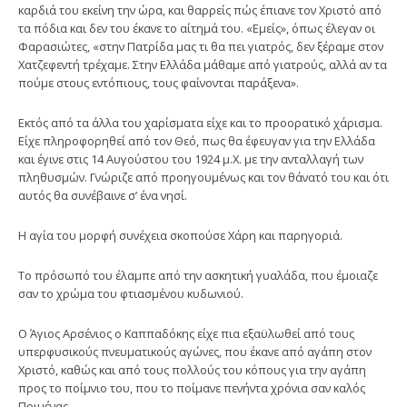
καρδιά του εκείνη την ώρα, και θαρρείς πώς έπιανε τον Χριστό από
τα πόδια και δεν του έκανε το αίτημά του. «Εμείς», όπως έλεγαν οι
Φαρασιώτες, «στην Πατρίδα μας τι θα πει γιατρός, δεν ξέραμε στον
Χατζεφεντή τρέχαμε. Στην Ελλάδα μάθαμε από γιατρούς, αλλά αν τα
πούμε στους εντόπιους, τους φαίνονται παράξενα».
Εκτός από τα άλλα του χαρίσματα είχε και το προορατικό χάρισμα.
Είχε πληροφορηθεί από τον Θεό, πως θα έφευγαν για την Ελλάδα
και έγινε στις 14 Αυγούστου του 1924 μ.Χ. με την ανταλλαγή των
πληθυσμών. Γνώριζε από προηγουμένως και τον θάνατό του και ότι
αυτός θα συνέβαινε σ’ ένα νησί.
Η αγία του μορφή συνέχεια σκοπούσε Χάρη και παρηγοριά.
Το πρόσωπό του έλαμπε από την ασκητική γυαλάδα, που έμοιαζε
σαν το χρώμα του φτιασμένου κυδωνιού.
Ο Άγιος Αρσένιος ο Καππαδόκης είχε πια εξαϋλωθεί από τους
υπερφυσικούς πνευματικούς αγώνες, που έκανε από αγάπη στον
Χριστό, καθώς και από τους πολλούς του κόπους για την αγάπη
προς το ποίμνιο του, που το ποίμανε πενήντα χρόνια σαν καλός
Ποιμένας.