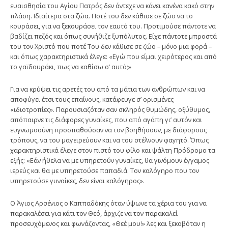
ευαισθησία του Αγίου Πατρός δεν άντεχε να κάνει κανένα κακό στην
πλάση. Ιδιαίτερα στα ζώα. Ποτέ του δεν κάθισε σε ζώο να το
κουράσει, για να ξεκουράσει τον εαυτό του. Προτιμούσε πάντοτε να
βαδίζει πεζός και όπως συνήθιζε ξυπόλυτος. Είχε πάντοτε μπροστά
του τον Χριστό που ποτέ Του δεν κάθισε σε ζώο – μόνο μια φορά –
και όπως χαρακτηριστικά έλεγε: «Εγώ που είμαι χειρότερος και από
το γαϊδουράκι, πως να καθίσω σ’ αυτό;»
Για να κρύψει τις αρετές του από τα μάτια των ανθρώπων και να
αποφύγει έτσι τους επαίνους, κατάφευγε σ’ ορισμένες
«ιδιοτροπίες». Παρουσιαζόταν σαν σκληρός θυμώδης, οξύθυμος,
απόπαιρνε τις διάφορες γυναίκες, που από αγάπη γι’ αυτόν και
ευγνωμοσύνη προσπαθούσαν να τον βοηθήσουν, με διάφορους
τρόπους, να του μαγειρεύουν και να του στέλνουν φαγητό. Όπως
χαρακτηριστικά έλεγε στον πιστό του φίλο και ψάλτη Πρόδρομο τα
εξής: «Εάν ήθελα να με υπηρετούν γυναίκες, θα γινόμουν έγγαμος
ιερεύς και θα με υπηρετούσε παπαδιά. Τον καλόγηρο που τον
υπηρετούσε γυναίκες, δεν είναι καλόγηρος».
Ο Άγιος Αρσένιος ο Καππαδόκης όταν ύψωνε τα χέρια του για να
παρακαλέσει για κάτι τον Θεό, άρχιζε να τον παρακαλεί
προσευχόμενος και φωνάζοντας, «Θεέ μου!» λες και ξεκοβόταν η