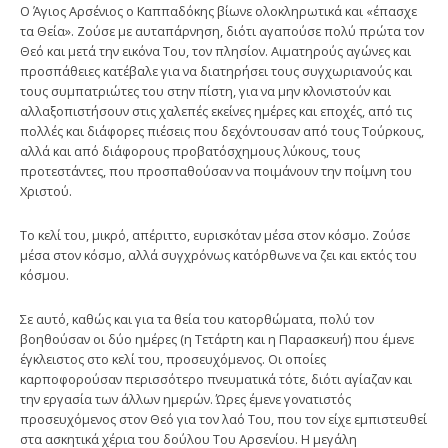
Ο Άγιος Αρσένιος ο Καππαδόκης βίωνε ολοκληρωτικά και «έπασχε
τα Θεία». Ζούσε με αυταπάρνηση, διότι αγαπούσε πολύ πρώτα τον
Θεό και μετά την εικόνα Του, τον πλησίον. Αιματηρούς αγώνες και
προσπάθειες κατέβαλε για να διατηρήσει τους συγχωριανούς και
τους συμπατριώτες του στην πίστη, για να μην κλονιστούν και
αλλαξοπιστήσουν στις χαλεπές εκείνες ημέρες και εποχές, από τις
πολλές και διάφορες πιέσεις που δεχόντουσαν από τους Τούρκους,
αλλά και από διάφορους προβατόσχημους λύκους, τους
προτεστάντες, που προσπαθούσαν να ποιμάνουν την ποίμνη του
Χριστού.
Το κελί του, μικρό, απέριττο, ευρισκόταν μέσα στον κόσμο. Ζούσε
μέσα στον κόσμο, αλλά συγχρόνως κατόρθωνε να ζει και εκτός του
κόσμου.
Σε αυτό, καθώς και για τα θεία του κατορθώματα, πολύ τον
βοηθούσαν οι δύο ημέρες (η Τετάρτη και η Παρασκευή) που έμενε
έγκλειστος στο κελί του, προσευχόμενος. Οι οποίες
καρποφορούσαν περισσότερο πνευματικά τότε, διότι αγίαζαν και
την εργασία των άλλων ημερών. Ώρες έμενε γονατιστός
προσευχόμενος στον Θεό για τον λαό Του, που τον είχε εμπιστευθεί
στα ασκητικά χέρια του δούλου Του Αρσενίου. Η μεγάλη