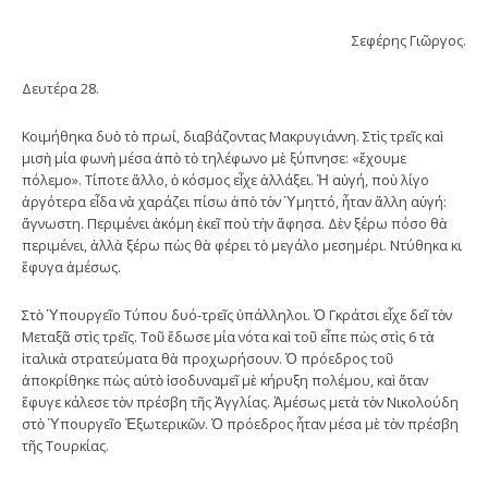
Σεφέρης Γιῶργος.
Δευτέρα 28.
Κοιμήθηκα δυὸ τὸ πρωί, διαβάζοντας Μακρυγιάννη. Στὶς τρεῖς καὶ
μισὴ μία φωνὴ μέσα ἀπὸ τὸ τηλέφωνο μὲ ξύπνησε: «ἔχουμε
πόλεμο». Τίποτε ἄλλο, ὁ κόσμος εἶχε ἀλλάξει. Ἡ αὐγή, ποὺ λίγο
ἀργότερα εἶδα νὰ χαράζει πίσω ἀπὸ τὸν Ὑμηττό, ἦταν ἄλλη αὐγή:
ἄγνωστη. Περιμένει ἀκόμη ἐκεῖ ποὺ τὴν ἄφησα. Δὲν ξέρω πόσο θὰ
περιμένει, ἀλλὰ ξέρω πὼς θὰ φέρει τὸ μεγάλο μεσημέρι. Ντύθηκα κι
ἔφυγα ἀμέσως.
Στὸ Ὑπουργεῖο Τύπου δυό-τρεῖς ὑπάλληλοι. Ὁ Γκράτσι εἶχε δεῖ τὸν
Μεταξᾶ στὶς τρεῖς. Τοῦ ἔδωσε μία νότα καὶ τοῦ εἶπε πὼς στὶς 6 τὰ
ἰταλικὰ στρατεύματα θὰ προχωρήσουν. Ὁ πρόεδρος τοῦ
ἀποκρίθηκε πὼς αὐτὸ ἰσοδυναμεῖ μὲ κήρυξη πολέμου, καὶ ὅταν
ἔφυγε κάλεσε τὸν πρέσβη τῆς Ἀγγλίας. Ἀμέσως μετὰ τὸν Νικολούδη
στὸ Ὑπουργεῖο Ἐξωτερικῶν. Ὁ πρόεδρος ἦταν μέσα μὲ τὸν πρέσβη
τῆς Τουρκίας.