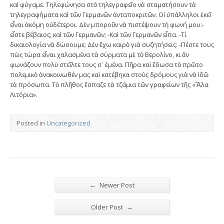
καὶ φύγαμε. Τηλεφώνησα στὸ τηλεγραφεῖο νὰ σταματήσουν τὰ
τηλεγραφήματα καὶ τῶν Γερμανῶν ἀνταποκριτῶν. Οἱ ὑπάλληλοι ἐκεῖ
εἶναι ἀκόμη οὐδέτεροι. Δὲν μποροῦν νὰ πιστέψουν τὴ φωνή μου:-
εἶστε βέβαιος; καὶ τῶν Γερμανῶν; -Καὶ τῶν Γερμανῶν εἶπα. -Τί
δικαιολογία νὰ δώσουμε; Δὲν ἔχω καιρὸ γιὰ συζητήσεις: -Πέστε τους
πὼς τώρα εἶναι χαλασμένα τὰ σύρματα μὲ τὸ Βερολίνο, κι ἂν
φωνάζουν πολὺ στεῖλτε τους σ᾿ ἐμένα. Πῆρα καὶ ἔδωσα τὸ πρῶτο
πολεμικὸ ἀνακοινωθέν μας καὶ κατέβηκα στοὺς δρόμους γιὰ νὰ ἰδῶ
τὰ πρόσωπα. Τὸ πλῆθος ἔσπαζε τὰ τζάμια τῶν γραφείων τῆς «Ἄλα
Λιτόρια».
Posted in
Uncategorized
←
Newer Post
→
Older Post