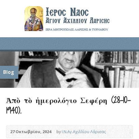
Blog
Ἀπὸ τὸ ἡμερολόγιο Σεφέρη (28-10-
1940).
27 Οκτωβρίου, 2024
by
Ι.Ν.Αγ.Αχιλλίου Λάρισας