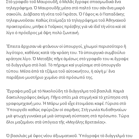
Στὸ γραφεῖο τοῦ Μαυρουδῆ, ὁ Μελᾶς ἔγραφε σπασμωδικὰ ἕνα
τηλεγράφημα. Ὁ Μαυρουδῆς μέσα στὸ παλτό του σὰν ἕνα μικρὸ
σακούλι. Διάβασα τὴ νότα τοῦ Γκράτσι. Ὁ Γάφος κι ὁ Παπαδάκης
τηλεφωνοῦσαν. Καθὼς ἑτοίμαζα τὸ τηλεγράφημα τοῦ Ἀθηναϊκοῦ
πρακτορείου, μπῆκε ὁ Τοῦρκος πρέσβης γιὰ νὰ ἰδεῖ τὴ νότα καὶ σὲ
λίγο ὁ πρόεδρος μὲ ὄψη πολὺ ζωντανή.
Ἔπειτα ἄρχισαν νὰ φτάνουν οἱ ὑπουργοί, χλωμοὶ περισσότερο ἢ
λιγότερο, καθένας κατὰ τὴν κράση του. Τὸ ὑπουργικὸ συμβούλιο
κράτησε λίγο. Ὁ Μεταξᾶς πῆγε ἀμέσως στὸ γραφεῖο του κι ἔγραψε
τὸ διάγγελμα στὸ λαό. Τὸ πήραμε καὶ γυρίσαμε στὸ ὑπουργεῖο
τύπου. Μέσα ἀπὸ τὰ τζάμια τοῦ αὐτοκινήτου, ἡ αὐγὴ μ᾿ ἕνα
παράξενο μυστήριο χυμένο στὸ πρόσωπό της.
Ἔγραψα μαζὶ μὲ τὸ Νικολούδη τὸ διάγγελμα τοῦ βασιλιᾶ. Καμιὰ
δακτυλογράφος ἀκόμη. Πῆγα σπίτι μιὰ στιγμὴ καὶ τὸ χτύπησα στὴ
γραφομηχανή μου. Ἡ Μάρω μοῦ εἶχε ἑτοιμάσει καφέ. Γύρισα στὸ
Ὑπουργεῖο καθὼς σφύριζαν οἱ σειρῆνες. Στὴ γωνία Κυδαθηναίων
μιὰ φτωχὴ γυναίκα μὲ μιὰ ὑστερικὴ σύσπαση στὸ πρόσωπο. Τώρα
ὅλοι μαζεμένοι στὰ ὑπόγεια τῆς «Μεγάλης Βρετανίας».
Ὁ βασιλιὰς μὲ ὕφος νέου ἀξιωματικοῦ. Ὑπόγραψε τὸ διάγγελμά του