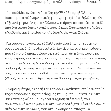
ωτος πράγματι συγχρονισμός· τό Χάλ­­­λοουϊν εἰσάγεται δυναμικά.
Ἱστοσελίδες σχολείων ἀπό ὅλη τήν Ἑλλάδα προβάλλουν
ἀφιερώματα καί ἀναμνηστικές φωτογραφίες ἀπό ἐκδη­λώ­σεις τῶν
τάξεων ἀφιερωμένες στό Χάλλοουϊν. Τί ἄραγε ἀποκομίζει τό παιδί
ἀπό ἕνα τέτοιο ἑορτολογικό μωσαϊκό καί μάλιστα κατά τίς ἡμέρες
τῆς ἐθ­νικῆς μας ἐπετείου καί τῆς ἑορτῆς τῆς Ἁγίας Σκέπης;
Γιά τούς νεοπαγανιστές τό Χάλλοουϊν εἶναι ἐπίσημη ἑορτή καί
συνοδεύεται ἀπό ποικίλες τελετές. Δέν εἶναι λίγες οἱ περιπτώσεις
πού τά παιδιά ἀποκομίζουν τήν ἐντύπωση ὅτι ἡ ἐπικοινωνία μέ
τούς νεκρούς εἶναι ἐφικτή, συνδυάζο­ντας τίς ἀποκρυφιστικές πλάνες
μέ τό παιχνίδι καί τή διασκέδαση. Τό ὅλο τελετουργικό ἀποτελεῖ
σοβαρή ἐξοι­κεί­­ω­ση μέ τό μαγικό στοιχεῖο -καί μάλιστα ἐξ ἁπαλῶν
ὀνύχων- καί σταθερό προ­θά­λα­μο στό νεοπαγανιστικό κί­νη­μα
(Wicca), τό ὁποῖο στήν Ἀμερική κά­νει θραύση στίς νεαρές ἡλικίες.
Ἀναμφισβήτητα, ἡ ἑορ­τή τοῦ Χάλλοουϊν ἀντίκειται στούς σκοπούς
τῆς ἑλ­λη­νορ­θόδοξης παιδείας μας, καθώς ὑ­ποβιβάζεται ἡ ἐθνική
μας ἐπέτειος καί δημιουργεῖται σύγχυση στά παι­διά, πού
ἀδυνατοῦν νά ἀντιληφθοῦν τί ἀ­κριβῶς γιορτάζεται. Εἶναι ξένο σῶμα
στήν ἑλληνική κοινωνία, ἕνας ἀ­κό­μα δούρειος ἵπ­πος τοῦ ἀ­