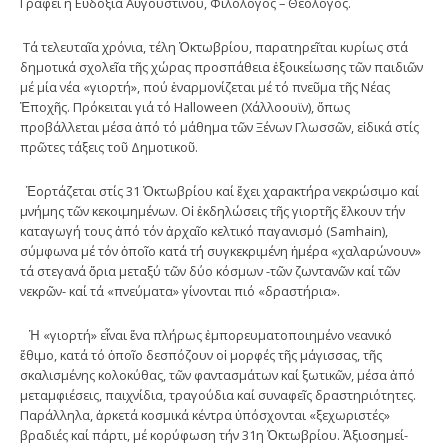
Γράφει η Εὐδοξία Αὐγουστίνου, Φιλόλογος – Θεολόγος.
Τά τελευταῖα χρόνια, τέλη Ὀκτωβρί­ου, παρατηρεῖται κυρίως στά
δημοτικά σχολεῖα τῆς χώρας προσπάθεια ἐξοικεί­ωσης τῶν παιδιῶν
μέ μία νέα «γιορ­τή», πού ἐναρμονίζεται μέ τό πνεῦ­μα τῆς Νέας
Ἐποχῆς. Πρόκειται γιά τό Halloween (Χάλλοουϊν), ὅπως
προβάλλεται μέ­σα ἀπό τό μάθημα τῶν Ξένων Γλωσσῶν, εἰδικά στίς
πρῶτες τάξεις τοῦ Δη­μο­τι­κοῦ.
Ἑορτάζεται στίς 31 Ὀκτωβρίου καί ἔχει χαρακτήρα νεκρώσιμο καί
μνήμης τῶν κεκοιμημένων. Οἱ ἐκδηλώσεις τῆς γιορτῆς ἕλκουν τήν
καταγω­γή τους ἀπό τόν ἀρχαῖο κελτικό παγανισμό (Sam­hain),
σύμφωνα μέ τόν ὁποῖο κατά τή συγκεκριμένη ἡμέρα «χαλαρώνουν»
τά στεγανά ὅρια μεταξύ τῶν δύο κόσμων -τῶν ζωντανῶν καί τῶν
νεκρῶν- καί τά «πνεύματα» γίνονται πιό «δραστήρια».
Ἡ «γιορτή» εἶναι ἕνα πλήρως ἐμπορευματοποιημένο νεανικό
ἔθιμο, κατά τό ὁποῖο δεσπόζουν οἱ μορφές τῆς μάγισσας, τῆς
σκαλισμένης κολοκύθας, τῶν φαντασμάτων καί ξωτικῶν, μέσα ἀ­πό
μεταμφιέσεις, παιχνίδια, τραγούδια καί συναφεῖς δραστηριότητες.
Παράλ­ληλα, ἀρκετά κοσμικά κέντρα ὑπόσχο­νται «ξεχωριστές»
βραδιές καί πάρτι, μέ κορύφωση τήν 31η Ὀκτωβρίου. Ἀξιο­­ση­μεί­