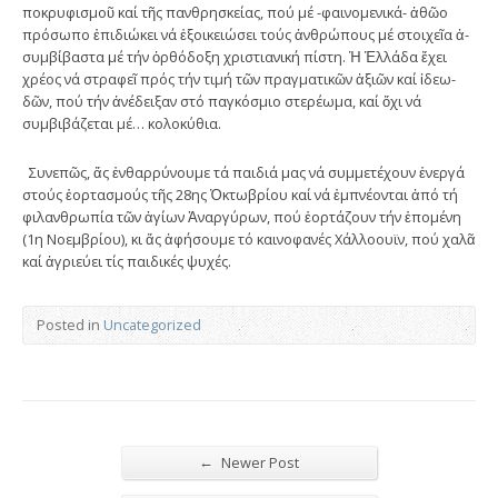
ποκρυφισμοῦ καί τῆς παν­­θρη­σκείας, πού μέ -φαινομενικά- ἀθῶο
πρόσωπο ἐπι­δι­ώκει νά ἐξοικειώσει τούς ἀν­θρώπους μέ στοιχεῖα ἀ­
συμ­βίβαστα μέ τήν ὀρθόδο­ξη χρι­­στια­νική πίστη. Ἡ Ἑλ­­λάδα ἔχει
χρέ­ος νά στραφεῖ πρός τήν τιμή τῶν πραγ­ματι­κῶν ἀ­ξιῶν καί ἰδεω­
δῶν, πού τήν ἀ­νέδειξαν στό παγκόσμιο στε­ρέωμα, καί ὄχι νά
συμβιβάζεται μέ… κολοκύ­θια.
Συνεπῶς, ἄς ἐνθαρρύνουμε τά παι­­διά μας νά συμ­μετέχουν ἐνεργά
στούς ἑορτασμούς τῆς 28ης Ὀ­κτω­­βρίου καί νά ἐμπνέονται ἀ­πό τή
φιλανθρωπία τῶν ἁ­­γίων Ἀναργύρων, πού ἑορτάζουν τήν ἑπομένη
(1η Νο­εμβρί­ου), κι ἄς ἀφήσου­με τό καινοφανές Χάλλοουϊν, πού χαλᾶ
καί ἀγριεύει τίς παι­δι­κές ψυχές.
Posted in
Uncategorized
←
Newer Post