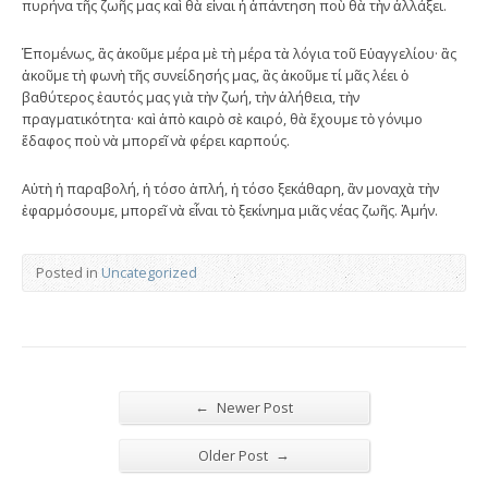
πυρήνα τῆς ζωῆς μας καὶ θὰ εἶναι ἡ ἀπάντηση ποὺ θὰ τὴν ἀλλάξει.
Ἑπομένως, ἂς ἀκοῦμε μέρα μὲ τὴ μέρα τὰ λόγια τοῦ Εὐαγγελίου· ἂς
ἀκοῦμε τὴ φωνὴ τῆς συνείδησής μας, ἂς ἀκοῦμε τί μᾶς λέει ὁ
βαθύτερος ἐαυτός μας γιὰ τὴν ζωή, τὴν ἀλήθεια, τὴν
πραγματικότητα· καὶ ἀπὸ καιρὸ σὲ καιρό, θὰ ἔχουμε τὸ γόνιμο
ἔδαφος ποὺ νὰ μπορεῖ νὰ φέρει καρπούς.
Αὐτὴ ἡ παραβολή, ἡ τόσο ἁπλή, ἡ τόσο ξεκάθαρη, ἂν μοναχὰ τὴν
ἐφαρμόσουμε, μπορεῖ νὰ εἶναι τὸ ξεκίνημα μιᾶς νέας ζωῆς. Ἀμήν.
Posted in
Uncategorized
←
Newer Post
→
Older Post