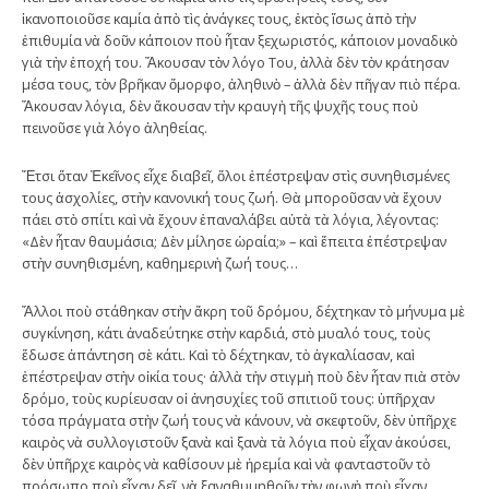
ἱκανοποιοῦσε καμία ἀπὸ τὶς ἀνάγκες τους, ἐκτὸς ἴσως ἀπὸ τὴν
ἐπιθυμία νὰ δοῦν κάποιον ποὺ ἦταν ξεχωριστός, κάποιον μοναδικὸ
γιὰ τὴν ἐποχή του. Ἄκουσαν τὸν λόγο Του, ἀλλὰ δὲν τὸν κράτησαν
μέσα τους, τὸν βρῆκαν ὄμορφο, ἀληθινὸ – ἀλλὰ δὲν πῆγαν πιὸ πέρα.
Ἄκουσαν λόγια, δὲν ἄκουσαν τὴν κραυγὴ τῆς ψυχῆς τους ποὺ
πεινοῦσε γιὰ λόγο ἀληθείας.
Ἔτσι ὅταν Ἐκεῖνος εἶχε διαβεῖ, ὅλοι ἐπέστρεψαν στὶς συνηθισμένες
τους ἀσχολίες, στὴν κανονική τους ζωή. Θὰ μποροῦσαν νὰ ἔχουν
πάει στὸ σπίτι καὶ νὰ ἔχουν ἐπαναλάβει αὐτὰ τὰ λόγια, λέγοντας:
«Δὲν ἦταν θαυμάσια; Δὲν μίλησε ὡραία;» – καὶ ἔπειτα ἐπέστρεψαν
στὴν συνηθισμένη, καθημερινὴ ζωή τους…
Ἄλλοι ποὺ στάθηκαν στὴν ἄκρη τοῦ δρόμου, δέχτηκαν τὸ μήνυμα μὲ
συγκίνηση, κάτι ἀναδεύτηκε στὴν καρδιά, στὸ μυαλό τους, τοὺς
ἔδωσε ἀπάντηση σὲ κάτι. Καὶ τὸ δέχτηκαν, τὸ ἀγκαλίασαν, καὶ
ἐπέστρεψαν στὴν οἰκία τους· ἀλλὰ τὴν στιγμὴ ποὺ δὲν ἦταν πιὰ στὸν
δρόμο, τοὺς κυρίευσαν οἱ ἀνησυχίες τοῦ σπιτιοῦ τους: ὑπῆρχαν
τόσα πράγματα στὴν ζωή τους νὰ κάνουν, νὰ σκεφτοῦν, δὲν ὑπῆρχε
καιρὸς νὰ συλλογιστοῦν ξανὰ καὶ ξανὰ τὰ λόγια ποὺ εἶχαν ἀκούσει,
δὲν ὑπῆρχε καιρὸς νὰ καθίσουν μὲ ἠρεμία καὶ νὰ φανταστοῦν τὸ
πρόσωπο ποὺ εἶχαν δεῖ, νὰ ξαναθυμηθοῦν τὴν φωνὴ ποὺ εἶχαν