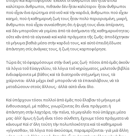
σπόρο καὶ καρποφοροῦν. Ἐκεῖνοι οἱ ἄνθρωποι δὲν ἦταν ἁπλὰ
καλύτεροι ἄνθρωποι, πιθανὸν δὲν ἦταν καλύτεροι· ἦταν ἄνθρωποι
ποὺ εἶχαν ἕνα ἐρώτημα στὸ νοῦ καὶ τὴν καρδιά, ἄνθρωποι ποὺ εἶχαν
καημό, ποὺ ἡ καθημερινὴ ζωὴ τους ἦταν πολὺ περιορισμένη, μικρή,
ἄνθρωποι ποὺ εἶχαν συναίσθηση ὅτι ἡ ψυχὴ τους εἶναι ἀπέραντη,
καὶ δὲν μποροῦσε νὰ γεμίσει ἀπὸ τὰ ἀσήμαντα τῆς καθημερινότητας-
οὔτε κἄν ἀπὸ τὰ εὐγενικὰ καὶ καλὰ πράγματα τῆς ζωῆς: ἀποδέχτηκαν
τὸ μήνυμα βαθιὰ μέσα στὴν καρδιά τους, καὶ αὐτὸ ἐπειδὴ ἔδωσε
ἀπάντηση στὶς ἀνάγκες τους, ἡ ζωὴ τους καρποφόρησε.
Τώρα ἂς τὸ ἐφαρμόσουμε στὴν δική μας ζωή· πόσοι ἀπὸ ἐμᾶς ἀκοῦν
τὰ λόγια τοῦ Εὐαγγελίου, τὰ λόγια τοῦ κηρύγματος, μελετοῦν βιβλία
ἐνδιαφέροντα μὲ βάθος καὶ τὰ διατηροῦν στὴ μνήμη τους, τὰ
χαίρονται- ἀλλὰ μέχρι ἐκεῖ· μποροῦν νὰ τὰ ἐπαναλάβουν, νὰ τὰ
μεταδώσουν στοὺς ἄλλους,- ἀλλὰ αὐτὸ εἶναι ὅλο.
Καὶ ὑπάρχουν τόσοι πολλοὶ ἀπὸ ἐμᾶς ποὺ ἔλαβαν τὸ μήνυμα μὲ
ἐνθουσιασμό, μὲ πάθος, γνωρίζοντας ὅτι εἶναι πράγματι ἡ
ἀπάντηση στὴν λαχτάρα, τὴν πείνα, τὸ μεγαλεῖο ποὺ ὑπάρχει μέσα
μας· ἀλλ’ ὅμως ἡ ζωὴ εἶναι τόσο σύνθετη, ἔχουμε τόσα πράγματα νὰ
κάνουμε! Καὶ σ’ ὅλη τούτη τὴν πολυπλοκότητα καὶ τὸ καθημερινὸ
«γίγνεσθαι», τὰ λόγια ποὺ ἀκούσαμε, παραμερίζονται- γιὰ μιὰ ἄλλη