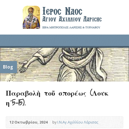
Blog
Παραβολὴ τοῦ σπορέως (Λουκ
η΄5-15).
12 Οκτωβρίου, 2024
by
Ι.Ν.Αγ.Αχιλλίου Λάρισας