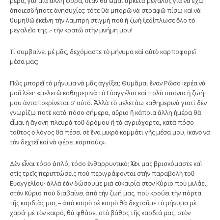
μέρα, γιὰ μιὰ ἄλλη φορά, ὅταν θὰ εἶμαι ἀρκετὰ μεγάλος γιὰ νὰ ἔχω
ὁποιεσδήποτε ἀνησυχίες: τότε θὰ μπορῶ νὰ στραφῶ πίσω καὶ νὰ
θυμηθῶ ἐκείνη τὴν λαμπρὴ στιγμὴ ποὺ ἡ ζωὴ ξεδίπλωσε ὅλο τὸ
μεγαλεῖο της..- τὴν κρατῶ στὴν μνήμη μου!
Τί συμβαίνει μέ μᾶς, δεχόμαστε τὸ μήνυμα καὶ αὐτὸ καρποφορεῖ
μέσα μας;
Πῶς μπορεῖ τὸ μήνυμα νὰ μᾶς ἀγγίξει; Θυμᾶμαι ἕναν Ρῶσο ἱερέα νὰ
μοῦ λέει· «μελετῶ καθημερινὰ τὸ Εὐαγγέλιο καὶ πολὺ σπάνια ἡ ζωή
μου ἀνταποκρίνεται σ’ αὐτό. Ἀλλὰ τὸ μελετάω καθημερινὰ γιατί δὲν
γνωρίζω ποτὲ κατὰ πόσο σήμερα, αὔριο ἢ κάποια ἄλλη ἡμέρα θὰ
εἶμαι ἡ ἄγονη πλευρὰ τοῦ δρόμου ἢ τὰ ἀγριόχορτα, κατὰ πόσο
τοῦτος ὁ λόγος θὰ πέσει σὲ ἕνα μικρὸ κομμάτι γῆς μέσα μου, ἱκανὸ νὰ
τὸν δεχτεῖ καὶ νὰ φέρει καρπούς».
Δὲν εἶναι τόσο ἁπλό, τόσο ἐνθαρρυντικό; Ὅλοι μας βρισκόμαστε καὶ
στὶς τρεῖς περιπτώσεις ποὺ περιγράφονται στὴν παραβολὴ τοῦ
Εὐαγγελίου· ἀλλὰ ἐὰν δώσουμε μιὰ εὐκαιρία στὸν Κύριο ποὺ μιλάει,
στὸν Κύριο ποὺ διαβαίνει ἀπὸ τὴν ζωή μας, ποὺ κρούει τὴν πόρτα
τῆς καρδιᾶς μας – ἀπὸ καιρὸ σὲ καιρὸ θὰ δεχτοῦμε τὸ μήνυμα μὲ
χαρά· μὲ τὸν καιρό, θὰ φθάσει στὸ βάθος τῆς καρδιά μας, στὸν