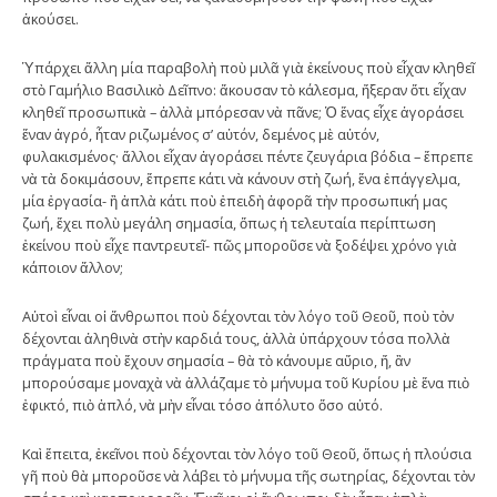
ἀκούσει.
Ὑπάρχει ἄλλη μία παραβολὴ ποὺ μιλᾶ γιὰ ἐκείνους ποὺ εἶχαν κληθεῖ
στὸ Γαμήλιο Βασιλικὸ Δεῖπνο: ἄκουσαν τὸ κάλεσμα, ἤξεραν ὅτι εἶχαν
κληθεῖ προσωπικὰ – ἀλλὰ μπόρεσαν νὰ πᾶνε; Ὁ ἕνας εἶχε ἀγοράσει
ἕναν ἀγρό, ἦταν ριζωμένος σ’ αὐτόν, δεμένος μὲ αὐτόν,
φυλακισμένος· ἄλλοι εἶχαν ἀγοράσει πέντε ζευγάρια βόδια – ἔπρεπε
νὰ τὰ δοκιμάσουν, ἔπρεπε κάτι νὰ κάνουν στὴ ζωή, ἕνα ἐπάγγελμα,
μία ἐργασία- ἢ ἁπλὰ κάτι ποὺ ἐπειδὴ ἀφορᾶ τὴν προσωπική μας
ζωή, ἔχει πολὺ μεγάλη σημασία, ὅπως ἡ τελευταία περίπτωση
ἐκείνου ποὺ εἶχε παντρευτεῖ- πῶς μποροῦσε νὰ ξοδέψει χρόνο γιὰ
κάποιον ἄλλον;
Αὐτοὶ εἶναι οἱ ἄνθρωποι ποὺ δέχονται τὸν λόγο τοῦ Θεοῦ, ποὺ τὸν
δέχονται ἀληθινὰ στὴν καρδιά τους, ἀλλὰ ὑπάρχουν τόσα πολλὰ
πράγματα ποὺ ἔχουν σημασία – θὰ τὸ κάνουμε αὔριο, ἤ, ἂν
μπορούσαμε μοναχὰ νὰ ἀλλάζαμε τὸ μήνυμα τοῦ Κυρίου μὲ ἕνα πιὸ
ἐφικτό, πιὸ ἁπλό, νὰ μὴν εἶναι τόσο ἀπόλυτο ὅσο αὐτό.
Καὶ ἔπειτα, ἐκεῖνοι ποὺ δέχονται τὸν λόγο τοῦ Θεοῦ, ὅπως ἡ πλούσια
γῆ ποὺ θὰ μποροῦσε νὰ λάβει τὸ μήνυμα τῆς σωτηρίας, δέχονται τὸν