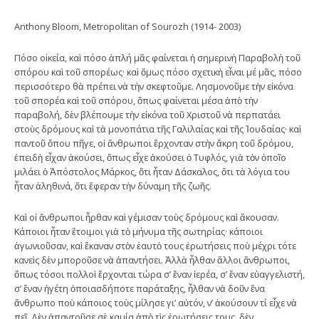
Anthony Bloom, Metropolitan of Sourozh (1914- 2003)
Πόσο οἰκεία, καὶ πόσο ἁπλή μᾶς φαίνεται ἡ σημερινὴ Παραβολὴ τοῦ
σπόρου καὶ τοῦ σπορέως· καὶ ὅμως πόσο σχετικὴ εἶναι μέ μᾶς, πόσο
περισσότερο θὰ πρέπει νὰ τὴν σκεφτοῦμε. Λησμονοῦμε τὴν εἰκόνα
τοῦ σπορέα καὶ τοῦ σπόρου, ὅπως φαίνεται μέσα ἀπὸ τὴν
παραβολή, δὲν βλέπουμε τὴν εἰκόνα τοῦ Χριστοῦ νὰ περπατάει
στοὺς δρόμους καὶ τὰ μονοπάτια τῆς Γαλιλαίας καὶ τῆς Ἰουδαίας· καὶ
παντοῦ ὅπου πῆγε, οἱ ἄνθρωποι ἔρχονταν στὴν ἄκρη τοῦ δρόμου,
ἐπειδὴ εἶχαν ἀκούσει, ὅπως εἶχε ἀκούσει ὁ Τυφλός, γιὰ τὸν ὁποῖο
μιλάει ὁ Ἀπόστολος Μάρκος, ὅτι ἦταν Δάσκαλος, ὅτι τὰ λόγια του
ἦταν ἀληθινά, ὅτι ἔφεραν τὴν δύναμη τῆς ζωῆς.
Καὶ οἱ ἄνθρωποι ἦρθαν καὶ γέμισαν τοὺς δρόμους καὶ ἄκουσαν.
Κάποιοι ἦταν ἕτοιμοι γιὰ τὸ μήνυμα τῆς σωτηρίας· κάποιοι
ἀγωνιοῦσαν, καὶ ἔκαναν στὸν ἑαυτὸ τους ἐρωτήσεις ποὺ μέχρι τότε
κανεὶς δὲν μποροῦσε νὰ ἀπαντήσει. Ἀλλὰ ἦλθαν ἄλλοι ἄνθρωποι,
ὅπως τόσοι πολλοὶ ἔρχονται τώρα σ’ ἕναν ἱερέα, σ’ ἕναν εὐαγγελιστή,
σ’ ἕναν ἡγέτη ὁποιασδήποτε παράταξης, ἦλθαν νὰ δοῦν ἕνα
ἄνθρωπο ποὺ κάποιος τοὺς μίλησε γι’ αὐτόν, ν’ ἀκούσουν τί εἶχε νὰ
πεῖ. Δὲν ἀπαντοῦσε σὲ καμία ἀπὸ τὶς ἐρωτήσεις τους, δὲν