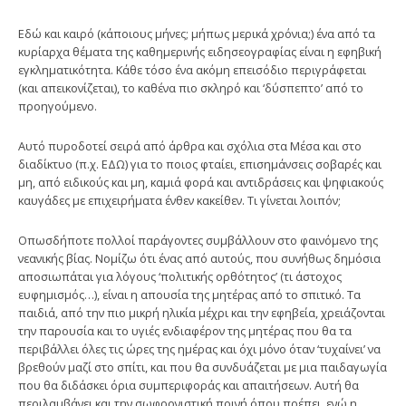
Εδώ και καιρό (κάποιους μήνες; μήπως μερικά χρόνια;) ένα από τα
κυρίαρχα θέματα της καθημερινής ειδησεογραφίας είναι η εφηβική
εγκληματικότητα. Κάθε τόσο ένα ακόμη επεισόδιο περιγράφεται
(και απεικονίζεται), το καθένα πιο σκληρό και ‘δύσπεπτο’ από το
προηγούμενο.
Αυτό πυροδοτεί σειρά από άρθρα και σχόλια στα Μέσα και στο
διαδίκτυο (π.χ. ΕΔΩ) για το ποιος φταίει, επισημάνσεις σοβαρές και
μη, από ειδικούς και μη, καμιά φορά και αντιδράσεις και ψηφιακούς
καυγάδες με επιχειρήματα ένθεν κακείθεν. Τι γίνεται λοιπόν;
Οπωσδήποτε πολλοί παράγοντες συμβάλλουν στο φαινόμενο της
νεανικής βίας. Νομίζω ότι ένας από αυτούς, που συνήθως δημόσια
αποσιωπάται για λόγους ‘πολιτικής ορθότητος’ (τι άστοχος
ευφημισμός…), είναι η απουσία της μητέρας από το σπιτικό. Τα
παιδιά, από την πιο μικρή ηλικία μέχρι και την εφηβεία, χρειάζονται
την παρουσία και το υγιές ενδιαφέρον της μητέρας που θα τα
περιβάλλει όλες τις ώρες της ημέρας και όχι μόνο όταν ‘τυχαίνει’ να
βρεθούν μαζί στο σπίτι, και που θα συνδυάζεται με μια παιδαγωγία
που θα διδάσκει όρια συμπεριφοράς και απαιτήσεων. Αυτή θα
περιλαμβάνει και την σωφρονιστική ποινή όπου πρέπει, ενώ η