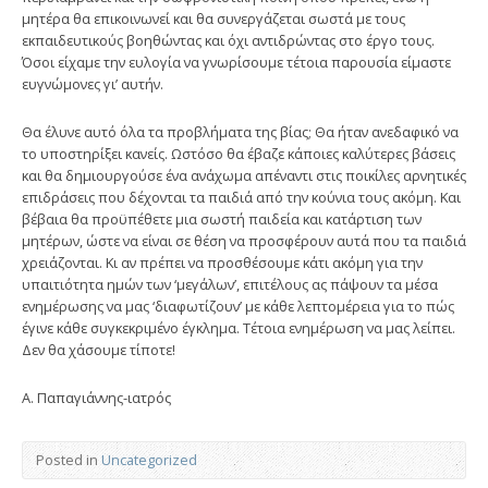
μητέρα θα επικοινωνεί και θα συνεργάζεται σωστά με τους
εκπαιδευτικούς βοηθώντας και όχι αντιδρώντας στο έργο τους.
Όσοι είχαμε την ευλογία να γνωρίσουμε τέτοια παρουσία είμαστε
ευγνώμονες γι’ αυτήν.
Θα έλυνε αυτό όλα τα προβλήματα της βίας; Θα ήταν ανεδαφικό να
το υποστηρίξει κανείς. Ωστόσο θα έβαζε κάποιες καλύτερες βάσεις
και θα δημιουργούσε ένα ανάχωμα απέναντι στις ποικίλες αρνητικές
επιδράσεις που δέχονται τα παιδιά από την κούνια τους ακόμη. Και
βέβαια θα προϋπέθετε μια σωστή παιδεία και κατάρτιση των
μητέρων, ώστε να είναι σε θέση να προσφέρουν αυτά που τα παιδιά
χρειάζονται. Κι αν πρέπει να προσθέσουμε κάτι ακόμη για την
υπαιτιότητα ημών των ‘μεγάλων’, επιτέλους ας πάψουν τα μέσα
ενημέρωσης να μας ‘διαφωτίζουν’ με κάθε λεπτομέρεια για το πώς
έγινε κάθε συγκεκριμένο έγκλημα. Τέτοια ενημέρωση να μας λείπει.
Δεν θα χάσουμε τίποτε!
Α. Παπαγιάννης-ιατρός
Posted in
Uncategorized