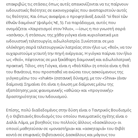
επακριβώς τις στάσεις όπως αυτές απεικονίζονται να τις παίρνουν
ινδουιστικές θεότητες σε εικονογραφίες που αναπαριστούν αυτές
τις θεότητες. Και όπως αναφέρει ο προφητάναξ Δαυίδ “οἱ θεοὶ τῶν
ἐθνῶν δαιμόνια” (ψαλμός ϞΕ, 5). Για παράδειγμα, αυτός που
ονομάζεται «Χαιρετισμοί στον Ήλιο», —ίσως η πιο γνωστή σειρά
«ασάνας», ή στάσεων, της χάθα γιόγκα είναι κυριολεκτικά μια
ινδουιστική τελετουργία, ειδωλολατρία. Συνίσταται σε μια
ολόκληρη σειρά τελετουργικών λατρείας στον ήλιο ως «θεό», να τον
ευχαριστούμε γι’αυτή την πηγή ενέργειας. Η γιόγκα παίρνει τον ήλιο
ως «θεό», πέφτοντας σε μια ξεκάθαρη δαιμονική και ειδωλολατρική
πρακτική. Τέλος, στη Γιόγκα, είναι η «θεά Κάλι» (η οποία είναι η θεά
του θανάτου), που προσπαθεί να ενώσει τους ασκούμενους της
γιόγκα μέσω του «shakti» (σατανική δύναμη), με τον «Shiva» (έναν
δαίμονα). Σημαίνει ότι είναι η ένωση με δαίμονες μέσω της
εξαπάτησης μιας φαινομενικής «αθώας» και «προγονικής»
δραστηριότητας του Ινδουισμού.
Επίσης, πολύ διαδεδομένος στην δύση είναι ο Ταντρικός Βουδισμός
ή ο Θιβετιανός Βουδισμός του οποίου πνευματικός ηγέτης είναι ο
Δαλάι Λάμα, με βοηθούς του πολλούς άλλους «δασκάλους» οι
οποιοί μαθητεύσαν σε «μοναστήρια» και «ασκηταριά» του Θιβέτ
κοντά σε επιφανείς Θιβετιανούς Δασκάλους και μάγους του