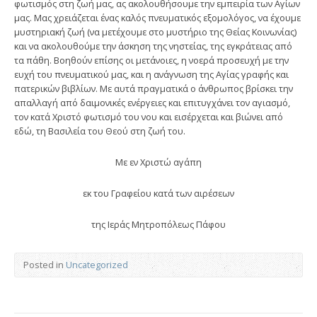
φωτισμός στη ζωή μας, ας ακολουθήσουμε την εμπειρία των Αγίων
μας. Μας χρειάζεται ένας καλός πνευματικός εξομολόγος, να έχουμε
μυστηριακή ζωή (να μετέχουμε στο μυστήριο της Θείας Κοινωνίας)
και να ακολουθούμε την άσκηση της νηστείας, της εγκράτειας από
τα πάθη. Βοηθούν επίσης οι μετάνοιες, η νοερά προσευχή με την
ευχή του πνευματικού μας, και η ανάγνωση της Αγίας γραφής και
πατερικών βιβλίων. Με αυτά πραγματικά ο άνθρωπος βρίσκει την
απαλλαγή από δαιμονικές ενέργειες και επιτυγχάνει τον αγιασμό,
τον κατά Χριστό φωτισμό του νου και εισέρχεται και βιώνει από
εδώ, τη Βασιλεία του Θεού στη ζωή του.
Με εν Χριστώ αγάπη
εκ του Γραφείου κατά των αιρέσεων
της Ιεράς Μητροπόλεως Πάφου
Posted in
Uncategorized