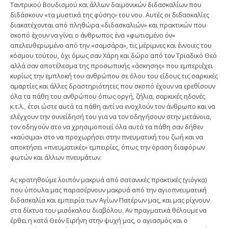
Ταντρικού Βουδισμού και άλλων δαιμονικών διδασκαλίων που
διδάσκουν «τα μυστικά της φύσης» του νου. Αυτές οι διδασκαλίες
διακατέχονται από πληθώρα «διδασκαλιών» και πρακτικών που
σκοπό έχουν να γίνει ο άνθρωπος ένα «φωτισμένο όν»
απελευθερωμένο από την «σαμσάρα», τις μέριμνες και έννοιες του
κόσμου τούτου, όχι όμως σαν Χάρη και δώρο από τον Τριαδικό Θεό
αλλά σαν αποτέλεσμα της προσωπικής «άσκησης» που εμπεριέχει
κυρίως την εμπλοκή του ανθρώπου σε όλου του είδους τις σαρκικές
αμαρτίες και άλλες δραστηριότητες που σκοπό έχουν να ερεθίσουν
όλα τα πάθη του ανθρώπου όπως οργή, ζήλια, σαρκικές ηδονές
κ.τ.λ., έτσι ώστε αυτά τα πάθη αντί να ενοχλούν τον άνθρωπο και να
ελέγχουν την συνείδησή του για να τον οδηγήσουν στην μετάνοια,
τον οδηγούν στο να χρησιμοποιεί όλα αυτά τα πάθη σαν δήθεν
«καύσιμα» στο να προχωρήσει στην πνευματική του ζωή και να
αποκτήσει «πνευματικές» εμπειρίες, όπως την όραση διαφόρων
φωτών και άλλων πνευμάτων.
Ας κρατηθούμε λοιπόν μακρυά από σατανικές πρακτικές (γιόγκα)
που ύπουλα μας παρασέρνουν μακρυά από την αγιοπνευματική
διδασκαλία και εμπειρία των Αγίων Πατέρων μας, και μας ρίχνουν
στα δίκτυα του μισόκαλου διαβόλου. Αν πραγματικά θέλουμε να
έρθει η κατά Θεόν Ειρήνη στην ψυχή μας, ο αγιασμός και ο