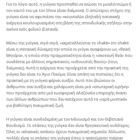
Για το λόγο αυτό, η γιόγκα προσπαθεί να ενώσει το μυαλό/σώμα ή
τον εαυτό του με τον Shiva (έναν δαίμονα). Ο απώτερος στόχος της
γιόγκα είναι να αφυπνίσει την «κουνταλίνι (δηλαδή σατανική)
ενέργεια κουλουριασμένη στη βάση της σπονδυλικής στήλης» στην
εικόνα ενός φιδιού (Σατανά).
Μέσω της γιόγκα, σιγά σιγά, «εκμεταλλεύεται το shakti» (το shakti
είναι η σατανική δύναμη) την οποία οι γιόγκι αναφέρουν ως «θεϊκή
Μητέρα», η οποία στην πραγματικότητα είναι η «σκοτεινή θεά» που
συνδέεται με άλλους σημαντικούς «ινδουιστές θεούς» (τους
δαίμονες). Αυτή η ενέργεια που προέρχεται από την πρακτική της
γιόγκα δεν είναι το Άγιο Πνεύμα. Είναι απάτη να πιστεύεις ότι η
πρακτική με τη γιόγκα φέρνει ευεξία. Αυτό που βιώνουν οι
άνθρωποι σαν ευεξία και χαλάρωση είναι μιά «εσωτερική ειρήνη»
που προέρχεται απο μιά εωσφορική αλαζονεία υπεροχής έναντι
των άλλων ανθρώπων που δεν κατέχουν αυτά τα «ιερά μυστικά»
για βαθύτερη πνευματική ζωή.
Η γιόγκα είναι συνδεδεμένη με τον Ινδουισμό και τον Θιβετιανό
Βουδισμό. Οι στάσεις της γιόγκα δεν είναι θρησκευτικά ουδέτερες.
Όλες οι «κλασικές ασάνες» έχουν πνευματική σημασία. Άλλωστε,
πολλές είναι οι στάσεις της γιόγκα όπου ο ασκούμενος παίρνει