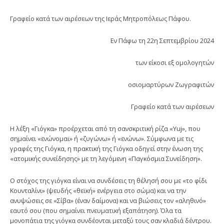
Γραφείο κατά των αιρέσεων της Ιεράς Μητροπόλεως Πάφου.
Εν Πάφω τη 22η Σεπτεμβρίου 2024
των είκοσι εξ ομολογητών
οσιομαρτύρων Ζωγραφιτών
Γραφείο κατά των αιρέσεων
Η λέξη «Γιόγκα» προέρχεται από τη σανσκριτική ρίζα «Yuj», που
σημαίνει «ενώνομαι» ή «ζυγώνω» ή «ενώνω». Σύμφωνα με τις
γραφές της Γιόγκα, η πρακτική της Γιόγκα οδηγεί στην ένωση της
«ατομικής συνείδησης» με τη λεγόμενη «Παγκόσμια Συνείδηση».
Ο στόχος της γιόγκα είναι να συνδέσεις τη θέλησή σου με «το φίδι
Κουνταλίνι» (ψευδής «θεϊκή» ενέργεια στο σώμα) και να την
ανυψώσεις σε «Σίβα» (έναν δαίμονα) και να βιώσεις τον «αληθινό»
εαυτό σου (που σημαίνει πνευματική εξαπάτηση). Όλα τα
μονοπάτια της γιόγκα συνδέονται μεταξύ τους σαν κλαδιά δέντρου.