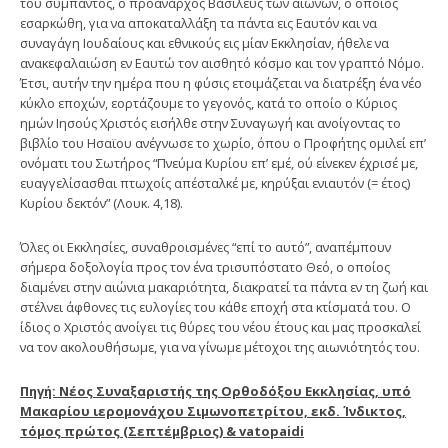
του σύμπαντος, ο προάναρχος Βασιλεύς των αιώνων, ο οποίος
εσαρκώθη, για να αποκαταλλάξη τα πάντα εις Εαυτόν και να
συναγάγη Ιουδαίους και εθνικούς εις μίαν Εκκλησίαν, ήθελε να
ανακεφαλαιώση εν Εαυτώ τον αισθητό κόσμο και τον γραπτό Νόμο.
Έτσι, αυτήν την ημέρα που η φύσις ετοιμάζεται να διατρέξη ένα νέο
κύκλο εποχών, εορτάζουμε το γεγονός, κατά το οποίο ο Κύριος
ημών Ιησούς Χριστός εισήλθε στην Συναγωγή και ανοίγοντας το
βιβλίο του Ησαϊου ανέγνωσε το χωρίο, όπου ο Προφήτης ομιλεί επ’
ονόματι του Σωτήρος “Πνεύμα Κυρίου επ’ εμέ, ού είνεκεν έχρισέ με,
ευαγγελίσασθαι πτωχοίς απέσταλκέ με, κηρύξαι ενιαυτόν (= έτος)
Κυρίου δεκτόν” (Λουκ. 4,18).
Όλες οι Εκκλησίες, συναθροισμένες “επί το αυτό”, αναπέμπουν
σήμερα δοξολογία προς τον ένα τρισυπόστατο Θεό, ο οποίος
διαμένει στην αιώνια μακαριότητα, διακρατεί τα πάντα εν τη ζωή και
στέλνει άφθονες τις ευλογίες του κάθε εποχή στα κτίσματά του. Ο
ίδιος ο Χριστός ανοίγει τις θύρες του νέου έτους και μας προσκαλεί
να τον ακολουθήσωμε, για να γίνωμε μέτοχοι της αιωνιότητός του.
Πηγή: Νέος Συναξαριστής της Ορθοδόξου Εκκλησίας, υπό
Μακαρίου ιερομονάχου Σιμωνοπετρίτου, εκδ. Ίνδικτος,
τόμος πρώτος (Σεπτέμβριος) & vatopaidi