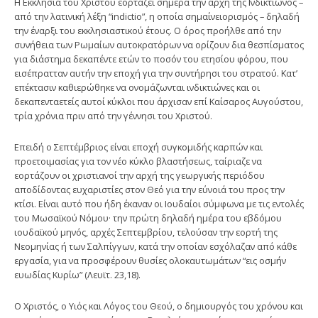
Η Εκκλησία του Χριστού εορτάζει σήμερα την αρχή της Ινδικτιώνος –
από την λατινική λέξη “indictio”, η οποία σημαίνειορισμός – δηλαδή
την έναρξι του εκκλησιαστικού έτους. Ο όρος προήλθε από την
συνήθεια των Ρωμαίων αυτοκρατόρων να ορίζουν δια θεσπίσματος
για διάστημα δεκαπέντε ετών το ποσόν του ετησίου φόρου, που
εισέπρατταν αυτήν την εποχή για την συντήρησι του στρατού. Κατ’
επέκτασιν καθιερώθηκε να ονομάζωνται ινδικτιώνες και οι
δεκαπενταετείς αυτοί κύκλοι που άρχισαν επί Καίσαρος Αυγούστου,
τρία χρόνια πριν από την γέννησι του Χριστού.
Επειδή ο Σεπτέμβριος είναι εποχή συγκομιδής καρπών και
προετοιμασίας για τον νέο κύκλο βλαστήσεως, ταίριαζε να
εορτάζουν οι χριστιανοί την αρχή της γεωργικής περιόδου
αποδίδοντας ευχαριστίες στον Θεό για την εύνοιά του προς την
κτίσι. Είναι αυτό που ήδη έκαναν οι Ιουδαίοι σύμφωνα με τις εντολές
του Μωσαϊκού Νόμου· την πρώτη δηλαδή ημέρα του εβδόμου
ιουδαϊκού μηνός, αρχές Σεπτεμβρίου, τελούσαν την εορτή της
Νεομηνίας ή των Σαλπίγγων, κατά την οποίαν εσχόλαζαν από κάθε
εργασία, για να προσφέρουν θυσίες ολοκαυτωμάτων “εις οσμήν
ευωδίας Κυρίω” (Λευϊτ. 23,18).
Ο Χριστός, ο Υιός και Λόγος του Θεού, ο δημιουργός του χρόνου και