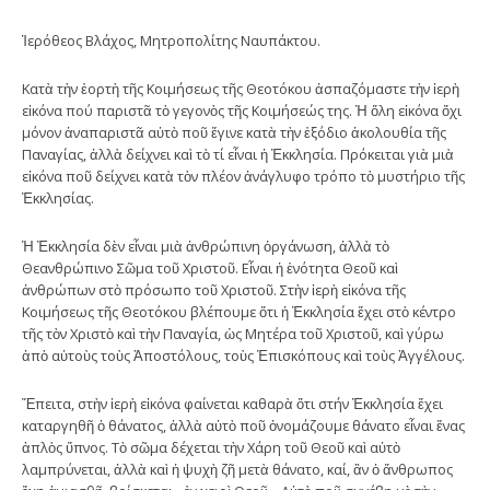
Ἱερόθεος Βλάχος, Μητροπολίτης Ναυπάκτου.
Κατὰ τὴν ἑορτὴ τῆς Κοιμήσεως τῆς Θεοτόκου ἀσπαζόμαστε τὴν ἱερὴ
εἰκόνα πού παριστᾶ τὸ γεγονὸς τῆς Κοιμήσεώς της. Ἡ ὅλη εἰκόνα ὄχι
μόνον ἀναπαριστᾶ αὐτὸ ποῦ ἔγινε κατὰ τὴν ἐξόδιο ἀκολουθία τῆς
Παναγίας, ἀλλὰ δείχνει καὶ τὸ τί εἶναι ἡ Ἐκκλησία. Πρόκειται γιὰ μιὰ
εἰκόνα ποῦ δείχνει κατὰ τὸν πλέον ἀνάγλυφο τρόπο τὸ μυστήριο τῆς
Ἐκκλησίας.
Ἡ Ἐκκλησία δὲν εἶναι μιὰ ἀνθρώπινη ὀργάνωση, ἀλλὰ τὸ
Θεανθρώπινο Σῶμα τοῦ Χριστοῦ. Εἶναι ἡ ἑνότητα Θεοῦ καὶ
ἀνθρώπων στὸ πρόσωπο τοῦ Χριστοῦ. Στὴν ἱερὴ εἰκόνα τῆς
Κοιμήσεως τῆς Θεοτόκου βλέπουμε ὅτι ἡ Ἐκκλησία ἔχει στὸ κέντρο
τῆς τὸν Χριστὸ καὶ τὴν Παναγία, ὡς Μητέρα τοῦ Χριστοῦ, καὶ γύρω
ἀπὸ αὐτοὺς τοὺς Ἀποστόλους, τοὺς Ἐπισκόπους καὶ τοὺς Ἀγγέλους.
Ἔπειτα, στὴν ἱερὴ εἰκόνα φαίνεται καθαρὰ ὄτι στήν Ἐκκλησία ἔχει
καταργηθῆ ὁ θάνατος, ἀλλὰ αὐτὸ ποῦ ὀνομάζουμε θάνατο εἶναι ἕνας
ἁπλὸς ὕπνος. Τὸ σῶμα δέχεται τὴν Χάρη τοῦ Θεοῦ καὶ αὐτὸ
λαμπρύνεται, ἀλλὰ καὶ ἡ ψυχὴ ζῆ μετὰ θάνατο, καί, ἂν ὁ ἄνθρωπος