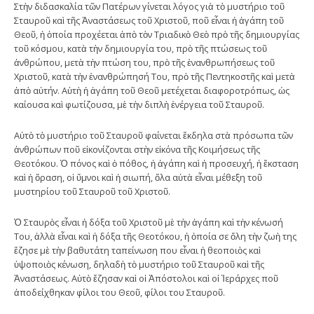
Στὴν διδασκαλία τῶν Πατέρων γίνεται λόγος γιὰ τὸ μυστήριο τοῦ
Σταυροῦ καὶ τῆς Ἀναστάσεως τοῦ Χριστοῦ, ποῦ εἶναι ἡ ἀγάπη τοῦ
Θεοῦ, ἡ ὁποία προχέεται ἀπὸ τὸν Τριαδικὸ Θεὸ πρὸ τῆς δημιουργίας
τοῦ κόσμου, κατὰ τὴν δημιουργία του, πρὸ τῆς πτώσεως τοῦ
ἀνθρώπου, μετὰ τὴν πτώση του, πρὸ τῆς ἐνανθρωπήσεως τοῦ
Χριστοῦ, κατὰ τὴν ἐνανθρώπησή Του, πρὸ τῆς Πεντηκοστῆς καὶ μετὰ
ἀπὸ αὐτήν. Αὐτὴ ἡ ἀγάπη τοῦ Θεοῦ μετέχεται διαφοροτρόπως, ὡς
καίουσα καὶ φωτίζουσα, μὲ τὴν διπλὴ ἐνέργεια τοῦ Σταυροῦ.
Αὐτὸ τὸ μυστήριο τοῦ Σταυροῦ φαίνεται ἔκδηλα στὰ πρόσωπα τῶν
ἀνθρώπων ποῦ εἰκονίζονται στὴν εἰκόνα τῆς Κοιμήσεως τῆς
Θεοτόκου. Ὁ πόνος καὶ ὁ πόθος, ἡ ἀγάπη καὶ ἡ προσευχή, ἡ ἔκσταση
καὶ ἡ ὅραση, οἱ ὕμνοι καὶ ἡ σιωπή, ὅλα αὐτὰ εἶναι μέθεξη τοῦ
μυστηρίου τοῦ Σταυροῦ τοῦ Χριστοῦ.
Ὁ Σταυρὸς εἶναι ἡ δόξα τοῦ Χριστοῦ μὲ τὴν ἀγάπη καὶ τὴν κένωσή
Του, ἀλλὰ εἶναι καὶ ἡ δόξα τῆς Θεοτόκου, ἡ ὁποία σε ὅλη τὴν ζωὴ της
ἔζησε μὲ τὴν βαθυτάτη ταπείνωση που εἶναι ἡ θεοποιὸς καὶ
ὑψοποιὸς κένωση, δηλαδὴ τὸ μυστήριο τοῦ Σταυροῦ καὶ τῆς
Ἀναστάσεως. Αὐτὸ ἔζησαν καὶ οἱ Ἀπόστολοι καὶ οἱ Ἱεράρχες ποῦ
ἀποδείχθηκαν φίλοι του Θεοῦ, φίλοι του Σταυροῦ.