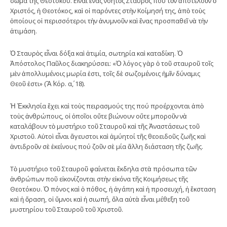
σῶμα τῆς Θεοτόκου. Εἶναι ἕνας νοητὸς Σταυρὸς πού τὸν ἀποτελοῦν ὁ
Χριστός, ἡ Θεοτόκος, καὶ οἱ παρόντες στὴν Κοίμησή της, ἀπὸ τοὺς
ὁποίους οἱ περισσότεροι τὴν ἀνυμνοῦν καὶ ἕνας προσπαθεῖ νὰ τὴν
ἀτιμάση.
Ὁ Σταυρὸς εἶναι δόξα καὶ ἀτιμία, σωτηρία καὶ καταδίκη. Ὁ
Ἀπόστολος Παῦλος διακηρύσσει: «Ὁ λόγος γὰρ ὁ τοῦ σταυροῦ τοῖς
μὲν ἀπολλυμένοις μωρία ἐστι, τοῖς δὲ σωζομένοις ἠμῖν δύναμις
Θεοῦ ἐστι» (Ἃ΄ Κόρ. α΄, 18).
Ἡ Ἐκκλησία ἔχει καὶ τοὺς πειρασμούς της πού προέρχονται ἀπὸ
τοὺς ἀνθρώπους, οἱ ὁποῖοι οὔτε βιώνουν οὔτε μποροῦν νὰ
καταλάβουν τὸ μυστήριο τοῦ Σταυροῦ καὶ τῆς Ἀναστάσεως τοῦ
Χριστοῦ. Αὐτοὶ εἶναι ἄγευστοι καὶ ἀμύητοί τῆς θεοειδοῦς ζωῆς καὶ
ἀντιδροῦν σὲ ἐκείνους πού ζοῦν σὲ μία ἄλλη διάσταση τῆς ζωῆς.
Τὸ μυστήριο τοῦ Σταυροῦ φαίνεται ἔκδηλα στὰ πρόσωπα τῶν
ἀνθρώπων ποῦ εἰκονίζονται στὴν εἰκόνα τῆς Κοιμήσεως τῆς
Θεοτόκου. Ὁ πόνος καὶ ὁ πόθος, ἡ ἀγάπη καὶ ἡ προσευχή, ἡ ἔκσταση
καὶ ἡ ὅραση, οἱ ὕμνοι καὶ ἡ σιωπή, ὅλα αὐτὰ εἶναι μέθεξη τοῦ
μυστηρίου τοῦ Σταυροῦ τοῦ Χριστοῦ.