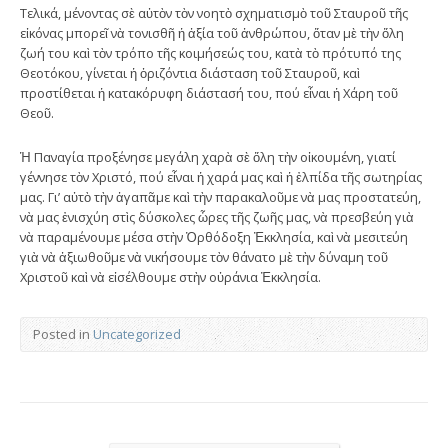
Τελικά, μένοντας σὲ αὐτὸν τὸν νοητὸ σχηματισμὸ τοῦ Σταυροῦ τῆς
εἰκόνας μπορεῖ νὰ τονισθῆ ἡ ἀξία τοῦ ἀνθρώπου, ὅταν μὲ τὴν ὅλη
ζωή του καὶ τὸν τρόπο τῆς κοιμήσεώς του, κατὰ τὸ πρότυπό της
Θεοτόκου, γίνεται ἡ ὁριζόντια διάσταση τοῦ Σταυροῦ, καὶ
προστίθεται ἡ κατακόρυφη διάστασή του, πού εἶναι ἡ Χάρη τοῦ
Θεοῦ.
Ἡ Παναγία προξένησε μεγάλη χαρὰ σὲ ὅλη τὴν οἰκουμένη, γιατί
γέννησε τὸν Χριστό, πού εἶναι ἡ χαρά μας καὶ ἡ ἐλπίδα τῆς σωτηρίας
μας. Γι’ αὐτὸ τὴν ἀγαπᾶμε καὶ τὴν παρακαλοῦμε νὰ μας προστατεύη,
νὰ μας ἐνισχύη στὶς δύσκολες ὧρες τῆς ζωῆς μας, νὰ πρεσβεύη γιὰ
νὰ παραμένουμε μέσα στὴν Ὀρθόδοξη Ἐκκλησία, καὶ νὰ μεσιτεύη
γιὰ νὰ ἀξιωθοῦμε νὰ νικήσουμε τὸν θάνατο μὲ τὴν δύναμη τοῦ
Χριστοῦ καὶ νὰ εἰσέλθουμε στὴν οὐράνια Ἐκκλησία.
Posted in
Uncategorized