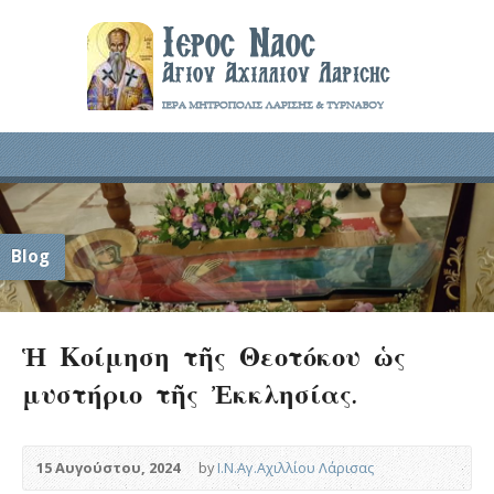
Blog
Ἡ Κοίμηση τῆς Θεοτόκου ὡς
μυστήριο τῆς Ἐκκλησίας.
15 Αυγούστου, 2024
by
Ι.Ν.Αγ.Αχιλλίου Λάρισας