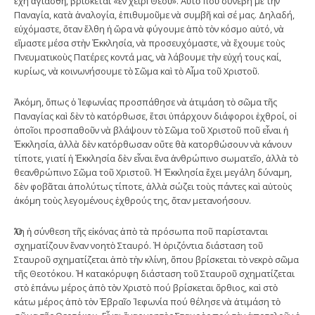
ἔχη ἁγιασθῆ, βρίσκεται «ἐν χειρὶ Θεοῦ». Αὐτὸ ποῦ συνέβη μὲ τὴν
Παναγία, κατὰ ἀναλογία, ἐπιθυμοῦμε νὰ συμβῆ καὶ σέ μας. Δηλαδή,
εὐχόμαστε, ὅταν ἔλθη ἡ ὥρα νὰ φύγουμε ἀπὸ τὸν κόσμο αὐτό, νὰ
εἴμαστε μέσα στὴν Ἐκκλησία, νὰ προσευχόμαστε, νὰ ἔχουμε τοὺς
Πνευματικοὺς Πατέρες κοντά μας, νὰ λάβουμε τὴν εὐχή τους καί,
κυρίως, νὰ κοινωνήσουμε τὸ Σῶμα καὶ τὸ Αἷμα τοῦ Χριστοῦ.
Ἀκόμη, ὅπως ὁ Ἰεφωνίας προσπάθησε νὰ ἀτιμάση τὸ σῶμα τῆς
Παναγίας καὶ δὲν τὸ κατόρθωσε, ἔτσι ὑπάρχουν διάφοροι ἐχθροί, οἱ
ὁποῖοι προσπαθοῦν νὰ βλάψουν τὸ Σῶμα τοῦ Χριστοῦ ποῦ εἶναι ἡ
Ἐκκλησία, ἀλλὰ δὲν κατόρθωσαν οὔτε θὰ κατορθώσουν νὰ κάνουν
τίποτε, γιατί ἡ Ἐκκλησία δὲν εἶναι ἕνα ἀνθρώπινο σωματεῖο, ἀλλὰ τὸ
θεανθρώπινο Σῶμα τοῦ Χριστοῦ. Ἡ Ἐκκλησία ἔχει μεγάλη δύναμη,
δὲν φοβᾶται ἀπολύτως τίποτε, ἀλλὰ σώζει τοὺς πάντες καὶ αὐτοὺς
ἀκόμη τοὺς λεγομένους ἐχθρούς της, ὅταν μετανοήσουν.
Ὅλη ἡ σύνθεση τῆς εἰκόνας ἀπὸ τὰ πρόσωπα ποῦ παρίστανται
σχηματίζουν ἕναν νοητὸ Σταυρό. Ἡ ὁριζόντια διάσταση τοῦ
Σταυροῦ σχηματίζεται ἀπὸ τὴν κλίνη, ὅπου βρίσκεται τὸ νεκρὸ σῶμα
τῆς Θεοτόκου. Ἡ κατακόρυφη διάσταση τοῦ Σταυροῦ σχηματίζεται
στὸ ἐπάνω μέρος ἀπὸ τὸν Χριστὸ πού βρίσκεται ὄρθιος, καὶ στὸ
κάτω μέρος ἀπὸ τὸν Ἑβραῖο Ἰεφωνία πού θέλησε νὰ ἀτιμάση τὸ