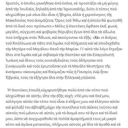
Χριστός, ὁ ὁποῖος γεννήθηκε ἀπὸ ἐσένα, σὲ προστάζει νὰ μὴ φύγης
ἀπὸ τὴν Ἰουδαία, δηλαδὴ ἀπὸ τὴν Ἱερουσαλήμ, διότι ὁ τόπος ποὺ
κληρώθηκε γιὰ σένα δὲν εἶναι ἡ Ἰβηρία, ἀλλὰ ἡ χερσόνησος τῆς
Μακεδονίας ποὺ ὀνομάζεται Ὄρος τοῦ Ἄθω καὶ ἡ ὁποία θὰ φωτισθῆ
ἀπὸ τὸ δικό σου πρόσωπο.» Μόλις ἡ Θεοτόκος ἔφθασε ἐκεῖ, φωνὴ
μεγάλη, σύγχυση καὶ φοβερὸς θόρυβος ἔγινε ἀπὸ ὅλα τὰ εἴδωλα
ποὺ ὑπῆρχαν στὸν Ἄθωνα, καὶ ἀκούγονταν τὰ ἑξῆς: «Ὅλοι οἱ ἄνδρες
τοῦ Ἀπόλλωνα νὰ πᾶτε στὸ λιμάνι τοῦ Κλήμεντα καὶ νὰ ὑποδεχθεῖτε
τὴν Μητέρα τοῦ Μεγάλου Θεοῦ τὴν Μαρία». Γι’ αὐτὸ τὸν λόγο ἔτρεξαν
ὅλοι στὸ λιμάνι καὶ μὲ σεβασμὸ τὴν Θεοτόκο καὶ τὸν Εὐαγγελιστὴ
Ἰωάννη καὶ ὅλους τοὺς συνταξιδιῶτες τοὺς ὁδήγησαν στὸ
Συναγωγεῖο καὶ τοὺς ἐρωτοῦσαν γιὰ τὸ Μεγάλο Μυστήριο τῆς
ἐνσάρκου οἰκονομίας καὶ θαύμαζαν πῶς ἡ Παναγία, ἐνῷ ἦταν
Ἑβραία, τοὺς τὰ ἐξήγησε ὅλα στὴν Ἑλληνικὴ γλῶσσα.
Ἡ Θεοτόκος ἐπειδὴ εὐχαριστήθηκε πολὺ ἀπὸ τὸν τόπο ποὺ
κληρώθηκε σὲ αὐτήν, εἶπε τὴν ἑξῆς εὐχή: «Υἱέ μου καὶ Θεέ μου,
εὐλόγησε αὐτὸν τὸν τόπο ποὺ εἶναι ὁ κλῆρος μου καὶ ἐλέησον αὐτὸν
καὶ φύλαξέ τον ἀβλαβῆ μέχρι τὴν συντέλεια τοῦ αἰῶνος τούτου καὶ
αὐτοὺς ποὺ μένουν σὲ αὐτόν, γιὰ τὸ ὄνομά σου τὸ ἅγιο καὶ τὸ ἰδικό
μου, ὥστε νὰ συγχωρεθοῦν τὰ πολλὰ ἁμαρτήματά τους μὲ μικρὸ
κόπο καὶ ἀγῶνα μετανοίας, πλήρωσε αὐτοὺς μὲ ὅλα τὰ ἀγαθὰ καὶ τὰ