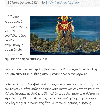
10 Αυγούστου, 2024
by
Ι.Ν.Αγ.Αχιλλίου Λάρισας
Τὸ Ἅγιον
Ὄρος εἶναι ὁ
ἱερὸς χῶρος τῆς
χερσονήσου
τοῦ Ἄθω, δῶρο
τοῦ Κυρίου
στὴν Παναγία
μας, ἡ ὁποία
σύμφωνα μὲ
τὴν Παράδοση τὸ ἐπισκέφθηκε.
Αὐτὸ τὸ γεγονὸς τὸ περιλαμβάνουν καὶ οἱ Κώδικες Λ΄- 66 καὶ Ι΄- 31 τῆς
Λαυριωτικῆς Βιβλιοθήκης, ὅπου μεταξὺ ἄλλων ἀναφέρουν:
«Ὅταν οἱ Ἀπόστολοι ἔβαλαν κλήρους ποῦ θὰ πᾶνε, γιὰ νὰ κηρύξουν
τὸ Εὐαγγέλιο, τότε θεώρησε καλὸ καὶ ἡ Θεοτόκος νὰ ζητήση καὶ αὐτὴ
κλῆρο, ὥστε καὶ αὐτὴ νὰ κηρύξη. Καὶ ἔπεσε στὴν Παναγία ὁ κλῆρος νὰ
κηρύξη στὴν Ἰβηρία. Ὅταν ὅμως ἑτοιμαζόταν νὰ φύγη, ἐμφανίστηκε ὁ
Ἀρχάγγελος Γαβριὴλ καὶ τῆς εἶπε: «Θεοτόκε Παρθένε, ὁ Ἰησοῦς