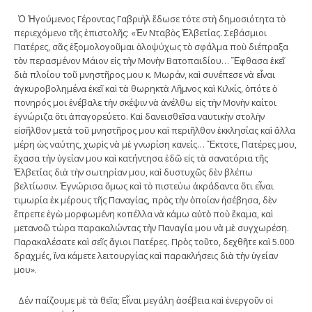
Ὁ Ἡγούμενος Γέροντας Γαβριὴλ ἔδωσε τότε στὴ δημοσιότητα τὸ
περιεχόμενο τῆς ἐπιστολῆς: «Ἐν Νταβὸς Ἑλβετίας. Σεβάσμιοι
Πατέρες, σᾶς ἐξομολογοῦμαι ὁλοψύχως τὸ σφάλμα ποὺ διέπραξα
τὸν περασμένον Μάιον εἰς τὴν Μονὴν Βατοπαιδίου… Ἔφθασα ἐκεῖ
διὰ πλοίου τοῦ μνηστῆρος μου κ. Μωράν, καὶ συνέπεσε νὰ εἶναι
ἀγκυροβολημένα ἐκεῖ καὶ τὰ θωρηκτὰ Λῆμνος καὶ Κιλκίς, ὁπότε ὁ
πονηρός μοι ἐνέβαλε τὴν σκέψιν νὰ ἀνέλθω εἰς τὴν Μονὴν καίτοι
ἐγνώριζα ὅτι ἀπαγορεύετο. Καὶ δανεισθεῖσα ναυτικὴν στολὴν
εἰσῆλθον μετὰ τοῦ μνηστῆρος μου καὶ περιῆλθον ἐκκλησίας καὶ ἄλλα
μέρη ὡς ναύτης, χωρὶς νὰ μὲ γνωρίση κανείς… Ἔκτοτε, Πατέρες μου,
ἔχασα τὴν ὑγείαν μου καὶ κατήντησα ἐδῶ εἰς τὰ σανατόρια τῆς
Ἑλβετίας διὰ τὴν σωτηρίαν μου, καὶ δυσ­τυχῶς δὲν βλέπω
βελτίωσιν. Ἐγνώρισα ὅμως καὶ τὸ πιστεύω ἀκράδαντα ὅτι εἶναι
τιμωρία ἐκ μέρους τῆς Παναγίας, πρὸς τὴν ὁποίαν ἠσέβησα, δὲν
ἔπρεπε ἐγὼ μορφωμένη κοπέλλα νὰ κάμω αὐτὸ ποὺ ἔκαμα, καὶ
μετανοῶ τώρα παρακαλώντας τὴν Παναγία μου νὰ μὲ συγχωρέση.
Παρακαλέσατε καὶ σεῖς ἅγιοι Πατέρες. Πρὸς τοῦτο, δεχθῆτε καὶ 5.000
δραχμές, ἵνα κάμετε λειτουργίας καὶ παρακλήσεις διὰ τὴν ὑγείαν
μου».
Δέν παίζουμε μὲ τὰ θεῖα; Εἶναι μεγάλη ἀσέβεια καὶ ἐνεργοῦν οἱ