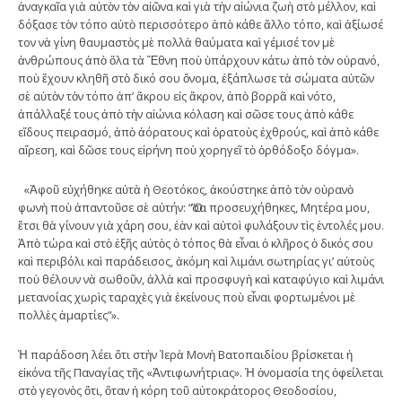
ἀναγκαῖα γιὰ αὐτὸν τὸν αἰῶνα καὶ γιὰ τὴν αἰώνια ζωὴ στὸ μέλλον, καὶ
δόξασε τὸν τόπο αὐτὸ περισσότερο ἀπὸ κάθε ἄλλο τόπο, καὶ ἀξίωσέ
τον νὰ γίνη θαυμαστὸς μὲ πολλὰ θαύματα καὶ γέμισέ τον μὲ
ἀνθρώπους ἀπὸ ὅλα τὰ Ἔθνη ποὺ ὑπάρχουν κάτω ἀπὸ τὸν οὐρανό,
ποὺ ἔχουν κληθῆ στὸ δικό σου ὄνομα, ἐξάπλωσε τὰ σώματα αὐτῶν
σὲ αὐτὸν τὸν τόπο ἀπ’ ἄκρου εἰς ἄκρον, ἀπὸ βορρᾶ καὶ νότο,
ἀπάλλαξέ τους ἀπὸ τὴν αἰώνια κόλαση καὶ σῶσε τους ἀπὸ κάθε
εἴδους πειρασμό, ἀπὸ ἀόρατους καὶ ὁρατοὺς ἐχθρούς, καὶ ἀπὸ κάθε
αἵρεση, καὶ δῶσε τους εἰρήνη ποὺ χορηγεῖ τὸ ὀρθόδοξο δόγμα».
«Ἀφοῦ εὐχήθηκε αὐτὰ ἡ Θεοτόκος, ἀκούστηκε ἀπὸ τὸν οὐρανὸ
φωνὴ ποὺ ἀπαντοῦσε σὲ αὐτήν: “Ὅσα προσευχήθηκες, Μητέρα μου,
ἔτσι θὰ γίνουν γιὰ χάρη σου, ἐὰν καὶ αὐτοὶ φυλάξουν τὶς ἐντολές μου.
Ἀπὸ τώρα καὶ στὸ ἑξῆς αὐτὸς ὁ τόπος θὰ εἶναι ὁ κλῆρος ὁ δικός σου
καὶ περιβόλι καὶ παράδεισος, ἀκόμη καὶ λιμάνι σωτηρίας γι’ αὐτοὺς
ποὺ θέλουν νὰ σωθοῦν, ἀλλὰ καὶ προσφυγὴ καὶ καταφύγιο καὶ λιμάνι
μετανοίας χωρὶς ταραχὲς γιὰ ἐκείνους ποὺ εἶναι φορτωμένοι μὲ
πολλὲς ἁμαρτίες”».
Ἡ παράδοση λέει ὅτι στὴν Ἱερὰ Μονὴ Βατοπαιδίου βρίσκεται ἡ
εἰκόνα τῆς Παναγίας τῆς «Ἀντιφωνήτριας». Ἡ ὀνομασία της ὀφείλεται
στὸ γεγονὸς ὅτι, ὅταν ἡ κόρη τοῦ αὐτοκράτορος Θεοδοσίου,