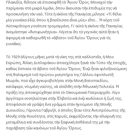
Πλακιδία, θέλησε νὰ ἐπισκεφθῆ τὸ Ἅγιον Ὄρος. Μοναχοὶ τὴν
περίμεναν στὸ μικρὸ λιμάνι, ὅπου ἄκουσαν τὴν ἐπιθυμία της νὰ
προσκυνήση τὸν ναό. Τότε ἡ εἰκόνα τῆς Παναγίας μίλησε: «Τί θέλει
μία γυναίκα ἐδῶ, ὅπου ἡ βασίλισσα εἶναι μία;» εἶπε… Ἡ κόρη τοῦ
Αὐτοκράτορα γονάτισε τρομαγμένη. Γι’ αὐτὸ ἡ εἰκόνα τῆς Παναγίας
ὀνομάστηκε «Ἀντιφωνήτρια». Λέγεται ὅτι τὸ γεγονὸς αὐτὸ ἦταν ἡ
ἀφορμὴ νὰ καθιερωθῆ τὸ «ἄβατο» τοῦ Ἁγίου Ὄρους γιὰ τὶς
γυναῖκες.
Τό 1929 ὀλίγους μῆνες μετὰ τὴ νίκη της στὰ καλλιστεῖα, ἡ Miss
Εὐρώπη, Ἀλίκη Διπλαράκου ἀπασχόλησε ξανὰ τὸν Τύπο τῆς ἐποχῆς,
καθὼς ἔσπασε τὸ ἄβατο τοῦ Ἁγίου Ὄρους. Ἐνῷ ἦταν φιλοξενούμενη
στὴ θαλαμηγὸ τοῦ πρώτου μνηστήρα της Γάλλου ἐφοπλιστῆ
Μωράν, ποὺ εἶχε ἀγκυροβολήσει στὴν Μονὴ Βατοπαιδίου,
κατάφερε, ντυμένη ναύτης, νὰ εἰσέλθη στὴν Ἀθωνικὴ Πολιτεία. Ἡ
πράξη της ἀποκηρύχθηκε ἀπὸ τὸ Οἰκουμενικὸ Πατριαρχεῖο. Λίγο
ἀργότερα νοσηλεύτηκε στὴν Ἑλβετία καὶ ἐνῷ κινδύνευε ἡ ζωή της,
ἀποφάσισε νὰ γράψη ἕνα γράμμα στὸν ἡγούμενο τῆς Μονῆς
Διονυσίου, Γέροντα Γαβριήλ, ὁ ὁποῖος ἦταν τότε Ἀντιπρόσωπος τῆς
Μονῆς στὴν Κοινότητα, στὶς Καρυές, ἐκφράζοντας τὴν εἰλικρινῆ της
μεταμέλεια καὶ συνδέοντας τὴν ξαφνικὴ ἀσθένειά της μὲ τὴν
παράβαση τῶν κανόνων τοῦ Ἁγίου Ὄρους.