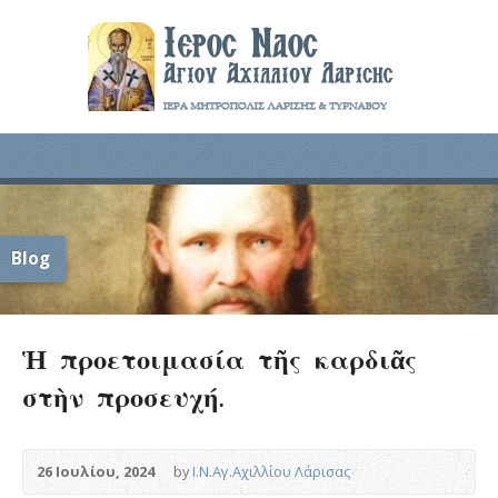
Blog
Ἡ προετοιμασία τῆς καρδιᾶς
στὴν προσευχή.
26 Ιουλίου, 2024
by
Ι.Ν.Αγ.Αχιλλίου Λάρισας