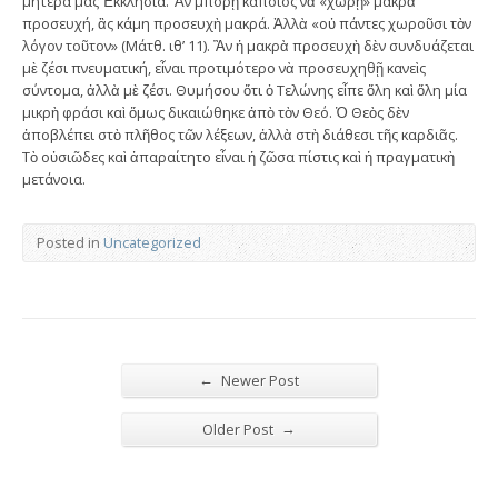
μητέρα μας Ἐκκλησία. Ἂν μπορῇ κάποιος νὰ «χωρῇ» μακρὰ
προσευχή, ἂς κάμη προσευχὴ μακρά. Ἀλλὰ «οὐ πάντες χωροῦσι τὸν
λόγον τοῦτον» (Μάτθ. ιθ’ 11). Ἂν ἡ μακρὰ προσευχὴ δὲν συνδυάζεται
μὲ ζέσι πνευματική, εἶναι προτιμότερο νὰ προσευχηθῇ κανεὶς
σύντομα, ἀλλὰ μὲ ζέσι. Θυμήσου ὅτι ὁ Τελώνης εἶπε ὅλη καὶ ὅλη μία
μικρὴ φράσι καὶ ὅμως δικαιώθηκε ἀπὸ τὸν Θεό. Ὁ Θεὸς δὲν
ἀποβλέπει στὸ πλῆθος τῶν λέξεων, ἀλλὰ στὴ διάθεσι τῆς καρδιᾶς.
Τὸ οὐσιῶδες καὶ ἀπαραίτητο εἶναι ἡ ζῶσα πίστις καὶ ἡ πραγματικὴ
μετάνοια.
Posted in
Uncategorized
←
Newer Post
→
Older Post