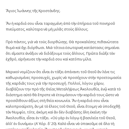
Ἅγιος Ἰωάννης τῆς Κροστάνδης.
Ἂν ἡ καρδιά σου εἶναι ταραγμένη ἀπὸ τὴν ἐπήρεια τοῦ πονηροῦ
πνεύματος, καλύτερα νὰ μὴ μιλᾶς στοὺς ἄλλους.
Πρὸ πάντος, γιὰ νὰ τοὺς διορθώσῃς. Θὰ προκαλέσης πιθανώτατα
θυμὸ καὶ ὄχι διόρθωσι. Μιὰ τέτοια ἐσωτερικὴ κατάστασις σημαίνει
ὅτι εἴμαστε ἀνάξιοι νὰ διδάξουμε τοὺς ἄλλους. Πρῶτα διῶξε τὸν
ἐχθρό, εἰρήνευσε τὴν καρδιά σου καὶ κατόπιν μίλα.
Μερικοὶ νομίζουν ὅτι εἶναι ἐν τάξει ἀπέναντι τοῦ Θεοῦ ἂν λένε τις
καθωρισμένες προσευχές, χωρὶς νὰ προσέχουν στὴν προετοιμασία
τῆς καρδιᾶς τους γιὰ τὴν προσευχή. Πολλοί, λόγου χάριν,
διαβάζουν την πρὸ τῆς Θείας Μεταλήψεως Ἀκολουθία, ἐνῷ κατὰ τὸ
διάστημα αὐτὸ θὰ ἔπρεπε νὰ ἑτοιμάσουν τὴν καρδιά τους ὥστε νὰ
προσέλθουν ἀξίως στὴ θεία κοινωνία. Ἂν ἡ καρδιά σου εἶναι
καλοπροαίρετη, ἂν μὲ τὸ ἔλεος τοῦ Θεοῦ, εἶναι ἕτοιμη νὰ ὑποδεχθῇ
τὸν Νυμφίο, τότε, ἀκόμη καὶ ἂν δὲν διαβάσης ὅλη ἐκείνη τὴν
Ἀκολουθία, εἶσαι ἐν τάξει. «Οὐ γὰρ ἐν λόγῳ ἡ βασιλεία τοῦ Θεοῦ,
ἀλλ’ ἐν δυνάμει» (Α’ Κόρ. δ’ 20). Καλὸ εἶναι νὰ ὑπακοῦμε σὲ ὅλα τὴ