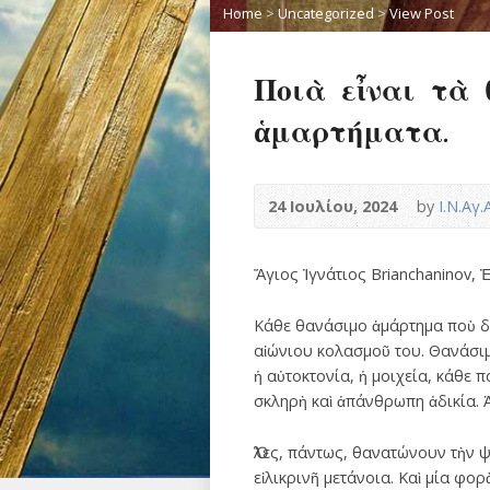
Home
>
Uncategorized
>
View Post
Ποιὰ εἶναι τὰ
ἁμαρτήματα.
24 Ιουλίου, 2024
by
Ι.Ν.Αγ
Ἅγιος Ἰγνάτιος Brianchaninov
Κάθε θανάσιμο ἁμάρτημα ποὺ δι
αἰώνιου κολασμοῦ του. Θανάσιμα
ἡ αὐτοκτονία, ἡ μοιχεία, κάθε π
σκληρὴ καὶ ἀπάνθρωπη ἀδικία. Ἀ
Ὅλες, πάντως, θανατώνουν τὴν ψ
εἰλικρινῆ μετάνοια. Καὶ μία φο