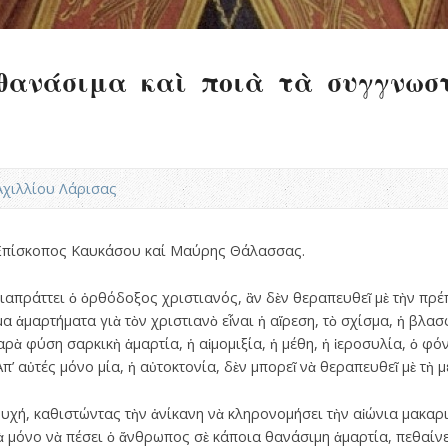
 θανάσιμα καὶ ποιὰ τὰ συγγνωσ
.Αχιλλίου Λάρισας
, Ἐπίσκοπος Καυκάσου καί Μαύρης Θάλασσας.
απράττει ὁ ὀρθόδοξος χριστιανός, ἂν δὲν θεραπευθεῖ μὲ τὴν πρέπ
 ἁμαρτήματα γιὰ τὸν χριστιανὸ εἶναι ἡ αἵρεση, τὸ σχίσμα, ἡ βλα
αρὰ φύση σαρκικὴ ἁμαρτία, ἡ αἱμομιξία, ἡ μέθη, ἡ ἱεροσυλία, ὁ φόν
π’ αὐτές μόνο μία, ἡ αὐτοκτονία, δὲν μπορεῖ νὰ θεραπευθεῖ μὲ τὴ μ
υχή, καθιστώντας τὴν ἀνίκανη νὰ κληρονομήσει τὴν αἰώνια μακαρι
ρὰ μόνο νὰ πέσει ὁ ἄνθρωπος σὲ κάποια θανάσιμη ἁμαρτία, πεθαίνε