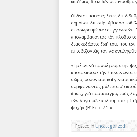
ἐπιζήμιο, ὅταν δὲν μετανοοῦμε 
Οἱ ἅγιοι πατέρες λένε, ὅτι ὁ ἄν
σημαίνει ὄτι στὴν ἄβυσσο τοῦ 
συσσωρευμένων συγγνωστῶν. Τί 
ἀπολαμβάνοντας τὸν πλοῦτο του
διασκεδάσεις ζωή του, ποὺ τὸν 
ἐμποδίζοντάς τον νὰ ἀντιληφθεῖ
«Πρέπει νὰ προσέχουμε τὴν ψυχ
ἀποτρέπουμε τὴν ἐπικοινωνία τ
σῶμα, μολύνεται καὶ γίνεται ἀκ
συμφωνώντας μάλιστα μ’ αὐτούς
ὅπως, γιὰ παράδειγμα, τοὺς λο
τῶν λογισμῶν καλούμαστε μὲ τὴ
ψυχή» (Β’ Κόρ. 7:1)».
Posted in
Uncategorized