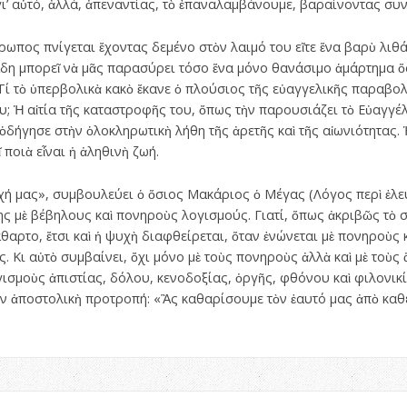
γι’ αὐτό, ἀλλά, ἀπεναντίας, τὸ ἐπαναλαμβάνουμε, βαραίνοντας συ
θρωπος πνίγεται ἔχοντας δεμένο στὸν λαιμό του εἴτε ἕνα βαρὺ λιθάρ
Ἅδη μπορεῖ νὰ μᾶς παρασύρει τόσο ἕνα μόνο θανάσιμο ἁμάρτημα ὅ
τὸ ὑπερβολικὰ κακὸ ἔκανε ὁ πλούσιος τῆς εὐαγγελικῆς παραβολῆς
; Ἡ αἰτία τῆς καταστροφῆς του, ὅπως τὴν παρουσιάζει τὸ Εὐαγγέλ
ὁδήγησε στὴν ὁλοκληρωτικὴ λήθη τῆς ἀρετῆς καὶ τῆς αἰωνιότητας.
 ποιὰ εἶναι ἡ ἀληθινὴ ζωή.
ή μας», συμβουλεύει ὁ ὅσιος Μακάριος ὁ Μέγας (Λόγος περὶ ἐλευθ
ης μὲ βέβηλους καὶ πονηροὺς λογισμούς. Γιατί, ὅπως ἀκριβῶς τὸ σ
άθαρτο, ἔτσι καὶ ἡ ψυχὴ διαφθείρεται, ὅταν ἑνώνεται μὲ πονηροὺς
. Κι αὐτὸ συμβαίνει, ὄχι μόνο μὲ τοὺς πονηροὺς ἀλλὰ καὶ μὲ τοὺς
γισμοὺς ἀπιστίας, δόλου, κενοδοξίας, ὀργῆς, φθόνου καὶ φιλονι
ν ἀποστολικὴ προτροπή: «Ἂς καθαρίσουμε τὸν ἑαυτό μας ἀπὸ καθετ