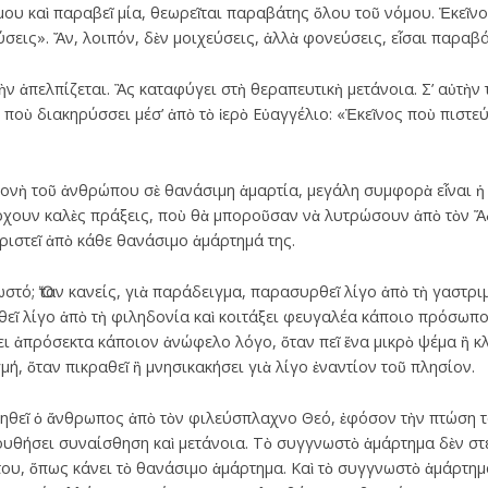
όμου καὶ παραβεῖ μία, θεωρεῖται παραβάτης ὄλου τοῦ νόμου. Ἐκεῖνο
σεις». Ἄν, λοιπόν, δὲν μοιχεύσεις, ἀλλὰ φονεύσεις, εἶσαι παραβάτ
ὴν ἀπελπίζεται. Ἂς καταφύγει στὴ θεραπευτικὴ μετάνοια. Σ’ αὐτὴν 
ποὺ διακηρύσσει μέσ’ ἀπὸ τὸ ἱερὸ Εὐαγγέλιο: «Ἐκεῖνος ποὺ πιστεύε
ονὴ τοῦ ἀνθρώπου σὲ θανάσιμη ἁμαρτία, μεγάλη συμφορὰ εἶναι ἡ
ρχουν καλὲς πράξεις, ποὺ θὰ μποροῦσαν νὰ λυτρώσουν ἀπὸ τὸν Ἅδ
ριστεῖ ἀπὸ κάθε θανάσιμο ἁμάρτημά της.
στό; Ὅταν κανείς, γιὰ παράδειγμα, παρασυρθεῖ λίγο ἀπὸ τὴ γαστρ
θεῖ λίγο ἀπὸ τὴ φιληδονία καὶ κοιτάξει φευγαλέα κάποιο πρόσωπο
ι ἀπρόσεκτα κάποιον ἀνώφελο λόγο, ὅταν πεῖ ἕνα μικρὸ ψέμα ἢ κλ
μή, ὅταν πικραθεῖ ἢ μνησικακήσει γιὰ λίγο ἐναντίον τοῦ πλησίον.
ηθεῖ ὁ ἄνθρωπος ἀπὸ τὸν φιλεύσπλαχνο Θεό, ἐφόσον τὴν πτώση τ
υθήσει συναίσθηση καὶ μετάνοια. Τὸ συγγνωστὸ ἁμάρτημα δὲν στερ
του, ὅπως κάνει τὸ θανάσιμο ἁμάρτημα. Καὶ τὸ συγγνωστὸ ἁμάρτημ