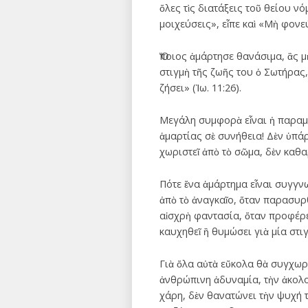
ὅλες τὶς διατάξεις τοῦ θείου ν
μοιχεύσεις», εἶπε καὶ «Μὴ φονεύ
Ὅποιος ἁμάρτησε θανάσιμα, ἂς μ
στιγμὴ τῆς ζωῆς του ὁ Σωτήρας, 
ζήσει» (Ἰω. 11:26).
Μεγάλη συμφορὰ εἶναι ἡ παραμ
ἁμαρτίας σὲ συνήθεια! Δὲν ὑπά
χωριστεῖ ἀπὸ τὸ σῶμα, δὲν καθα
Πότε ἕνα ἁμάρτημα εἶναι συγγνω
ἀπὸ τὸ ἀναγκαῖο, ὅταν παρασυρ
αἰσχρὴ φαντασία, ὅταν προφέρε
καυχηθεῖ ἢ θυμώσει γιὰ μία στιγ
Γιὰ ὅλα αὐτὰ εὔκολα θὰ συγχωρ
ἀνθρώπινη ἀδυναμία, τὴν ἀκολο
χάρη, δὲν θανατώνει τὴν ψυχή 