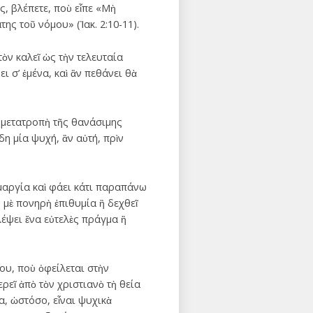
ς, βλέπετε, ποὺ εἶπε «Μὴ
ης τοῦ νόμου» (Ἰακ. 2:10-11).
τὸν καλεῖ ὡς τὴν τελευταία
ι σ’ ἐμένα, καὶ ἂν πεθάνει θὰ
 μετατροπὴ τῆς θανάσιμης
η μία ψυχή, ἂν αὐτή, πρὶν
ιμαργία καὶ φάει κάτι παραπάνω
 μὲ πονηρὴ ἐπιθυμία ἢ δεχθεῖ
έψει ἕνα εὐτελὲς πράγμα ἢ
ου, ποὺ ὀφείλεται στὴν
εῖ ἀπὸ τὸν χριστιανὸ τὴ θεία
α, ὠστόσο, εἶναι ψυχικὰ