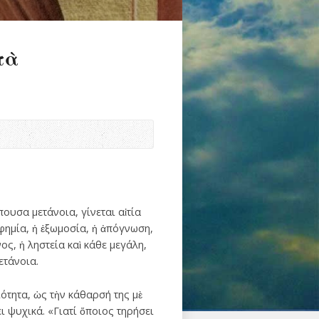
τὰ
ουσα μετάνοια, γίνεται αἰτία
σφημία, ἡ ἐξωμοσία, ἡ ἀπόγνωση,
ος, ἡ ληστεία καὶ κάθε μεγάλη,
ετάνοια.
ότητα, ὡς τὴν κάθαρσή της μὲ
ι ψυχικά. «Γιατί ὅποιος τηρήσει