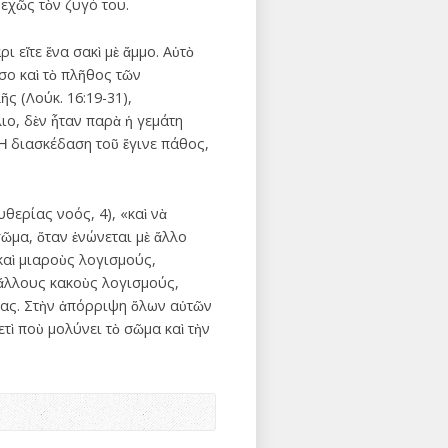
νεχῶς τὸν ζυγό του.
ι εἴτε ἕνα σακὶ μὲ ἄμμο. Αὐτὸ
σο καὶ τὸ πλῆθος τῶν
 (Λούκ. 16:19-31),
ιο, δὲν ἦταν παρὰ ἡ γεμάτη
 Ἡ διασκέδαση τοῦ ἔγινε πάθος,
ερίας νοός, 4), «καὶ νὰ
ῶμα, ὅταν ἑνώνεται μὲ ἄλλο
 καὶ μιαροὺς λογισμούς,
 ἄλλους κακοὺς λογισμούς,
κίας. Στὴν ἀπόρριψη ὅλων αὐτῶν
ὶ ποὺ μολύνει τὸ σῶμα καὶ τὴν