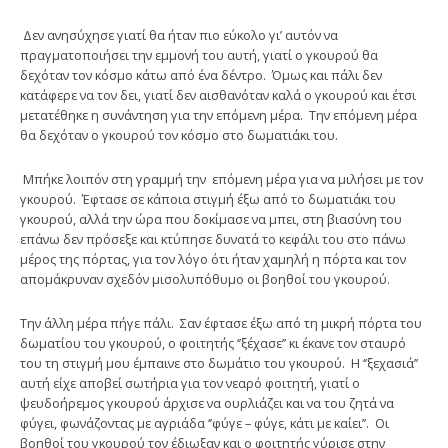
Δεν ανησύχησε γιατί θα ήταν πιο εύκολο γι’ αυτόν να
πραγματοποιήσει την εμμονή του αυτή, γιατί ο γκουρού θα
δεχόταν τον κόσμο κάτω από ένα δέντρο. Όμως και πάλι δεν
κατάφερε να τον δει, γιατί δεν αισθανόταν καλά ο γκουρού και έτσι
μετατέθηκε η συνάντηση για την επόμενη μέρα. Την επόμενη μέρα
θα δεχόταν ο γκουρού τον κόσμο στο δωματιάκι του.
Μπήκε λοιπόν στη γραμμή την επόμενη μέρα για να μιλήσει με τον
γκουρού. Έφτασε σε κάποια στιγμή έξω από το δωματιάκι του
γκουρού, αλλά την ώρα που δοκίμασε να μπει, στη βιασύνη του
επάνω δεν πρόσεξε και κτύπησε δυνατά το κεφάλι του στο πάνω
μέρος της πόρτας, για τον λόγο ότι ήταν χαμηλή η πόρτα και τον
απομάκρυναν σχεδόν μισολυπόθυμο οι βοηθοί του γκουρού.
Την άλλη μέρα πήγε πάλι. Σαν έφτασε έξω από τη μικρή πόρτα του
δωματίου του γκουρού, ο φοιτητής ‘’ξέχασε’’ κι έκανε τον σταυρό
του τη στιγμή μου έμπαινε στο δωμάτιο του γκουρού. Η ‘’ξεχασιά’’
αυτή είχε αποβεί σωτήρια για τον νεαρό φοιτητή, γιατί ο
ψευδοήρεμος γκουρού άρχισε να ουρλιάζει και να του ζητά να
φύγει, φωνάζοντας με αγριάδα ‘’φύγε – φύγε, κάτι με καίει’’. Οι
βοηθοί του γκουρού τον έδιωξαν και ο φοιτητής γύρισε στην