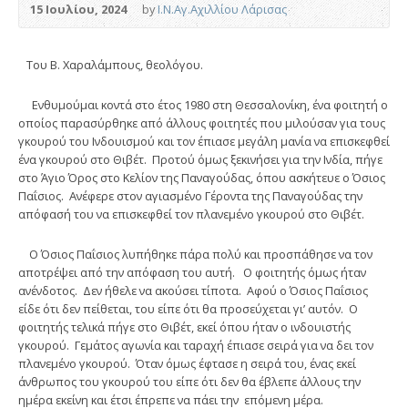
15 Ιουλίου, 2024
by
Ι.Ν.Αγ.Αχιλλίου Λάρισας
Του Β. Χαραλάμπους, θεολόγου.
Ενθυμούμαι κοντά στο έτος 1980 στη Θεσσαλονίκη, ένα φοιτητή ο
οποίος παρασύρθηκε από άλλους φοιτητές που μιλούσαν για τους
γκουρού του Ινδουισμού και τον έπιασε μεγάλη μανία να επισκεφθεί
ένα γκουρού στο Θιβέτ. Προτού όμως ξεκινήσει για την Ινδία, πήγε
στο Άγιο Όρος στο Κελίον της Παναγούδας, όπου ασκήτευε ο Όσιος
Παΐσιος. Ανέφερε στον αγιασμένο Γέροντα της Παναγούδας την
απόφασή του να επισκεφθεί τον πλανεμένο γκουρού στο Θιβέτ.
Ο Όσιος Παΐσιος λυπήθηκε πάρα πολύ και προσπάθησε να τον
αποτρέψει από την απόφαση του αυτή. Ο φοιτητής όμως ήταν
ανένδοτος. Δεν ήθελε να ακούσει τίποτα. Αφού ο Όσιος Παΐσιος
είδε ότι δεν πείθεται, του είπε ότι θα προσεύχεται γι’ αυτόν. Ο
φοιτητής τελικά πήγε στο Θιβέτ, εκεί όπου ήταν ο ινδουιστής
γκουρού. Γεμάτος αγωνία και ταραχή έπιασε σειρά για να δει τον
πλανεμένο γκουρού. Όταν όμως έφτασε η σειρά του, ένας εκεί
άνθρωπος του γκουρού του είπε ότι δεν θα έβλεπε άλλους την
ημέρα εκείνη και έτσι έπρεπε να πάει την επόμενη μέρα.