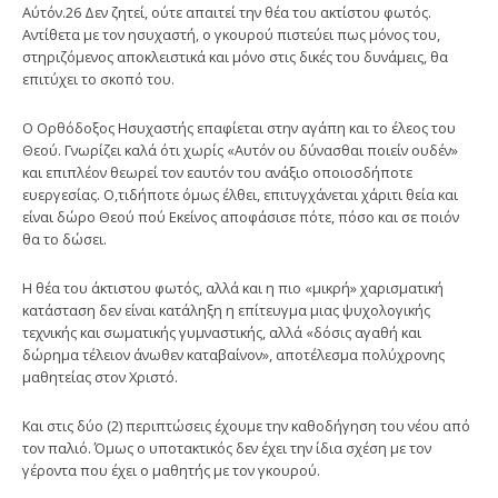
Αύτόν.26 Δεν ζητεί, ούτε απαιτεί την θέα του ακτίστου φωτός.
Αντίθετα με τον ησυχαστή, ο γκουρού πιστεύει πως μόνος του,
στηριζόμενος αποκλειστικά και μόνο στις δικές του δυνάμεις, θα
επιτύχει το σκοπό του.
Ο Ορθόδοξος Ησυχαστής επαφίεται στην αγάπη και το έλεος του
Θεού. Γνωρίζει καλά ότι χωρίς «Αυτόν ου δύνασθαι ποιείν ουδέν»
και επιπλέον θεωρεί τον εαυτόν του ανάξιο οποιοσδήποτε
ευεργεσίας. Ο,τιδήποτε όμως έλθει, επιτυγχάνεται χάριτι θεία και
είναι δώρο Θεού πού Εκείνος αποφάσισε πότε, πόσο και σε ποιόν
θα το δώσει.
Η θέα του άκτιστου φωτός, αλλά και η πιο «μικρή» χαρισματική
κατάσταση δεν είναι κατάληξη η επίτευγμα μιας ψυχολογικής
τεχνικής και σωματικής γυμναστικής, αλλά «δόσις αγαθή και
δώρημα τέλειον άνωθεν καταβαίνον», αποτέλεσμα πολύχρονης
μαθητείας στον Χριστό.
Και στις δύο (2) περιπτώσεις έχουμε την καθοδήγηση του νέου από
τον παλιό. Όμως ο υποτακτικός δεν έχει την ίδια σχέση με τον
γέροντα που έχει ο μαθητής με τον γκουρού.