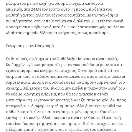
μάντρα του με την ευχή, χωρίς όμως ισχυρά και λογικά
επιχειρήματα 24 Με τον τρόπο αυτό , η προσωπικότητα του
μαθητή χάνεται, αλλά ταυτόχρονα ταυτίζεται με την παγκόσμια
συνειδητότητα, στην οποία τελικά και διαλύε­ται 25 Η τελετουργική
φράση είναι συνήθως ονόματα θεών και λατρευτικές φόρμουλες και
ιδιαίτερη σημασία δίδεται στον ήχο της, όπως προείπαμε.
Σύγκριση με τον Ησυχασμό
Οι διαφορές της Yoga με τον Ορθόδοξο Ησυχασμό είναι πολλές.
Κατ’ αρχήν ο γέρων ησυχαστής με τον γκουρού διαφέρουν στο ότι
έχουν διαφο­ρετικά κίνητρα και στόχους. Ο γκουρού επιζητεί την
λύτρωση από τις αδιάκοπες μετενσαρκώσεις, στις οποίες υπόκειται
νομοτελειακά, αφού δεν φρόντισε σε κάποια προηγούμενη ζωή του
να λυτρωθεί. Στόχος του είναι να μην εισέλθει πλέον στην ψυχή του
το Κάρμα, αρνητική ενέργεια, που θα τον αναγκάσει σε νέα
μετενσάρκωση. Ο γέρων ησυχαστής όμως ζει στην ησυχία, όχι προς
αποφυγή των διαφόρων ερεθισμάτων, αλλά διότι έχει τρωθεί τω
πόθω Χριστού. Κινείται από αγάπη και μόνο προς το Χριστό και
επιθυμεί την καλήν αλλοίωσιν και το είναι συν Χριστώ. Η όλη ζωή
του είναι έκφραση της αγάπης του προς το Θεό και στόχος του είναι
η έκφραση αυτής της αγάπης και της μετάνοιάς του απέναντι σ