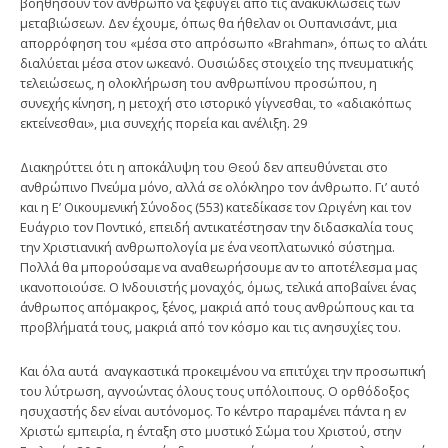
βοηθήσουν τον άνθρωπο να ξεφύγει από τις ανακυκλώσεις των
μεταβιώσεων. Δεν έχουμε, όπως θα ήθελαν οι Ουπανισάντ, μια
απορρόφηση του «μέσα στο απρόσωπο «Brahman», όπως το αλάτι
διαλύεται μέσα στον ωκεανό. Ουσιώδες στοιχείο της πνευματικής
τελειώσεως, η ολοκλήρωση του ανθρωπίνου προσώπου, η
συνεχής κίνηση, η μετοχή στο ιστορικό γίγνεσθαι, το «αδιακόπως
εκτείνεσθαι», μια συνεχής πορεία και ανέλιξη. 29
Διακηρύττει ότι η αποκάλυψη του Θεού δεν απευθύνεται στο
ανθρώπινο Πνεύμα μόνο, αλλά σε ολόκληρο τον άνθρωπο. Γι’ αυτό
και η Ε’ Οικουμενική Σύνοδος (553) κατεδίκασε τον Ωριγένη και τον
Ευάγριο τον Ποντικό, επειδή αντικατέστησαν την διδασκαλία τους
την Χριστιανική ανθρωπολογία με ένα νεοπλατωνικό σύστημα.
Πολλά θα μπορούσαμε να αναθεωρήσουμε αν το αποτέλεσμα μας
ικανοποιούσε. Ο Ινδουιστής μοναχός, όμως, τελικά αποβαίνει ένας
άνθρωπος απόμακρος, ξένος, μακριά από τους ανθρώπους και τα
προβλήματά τους, μακριά από τον κόσμο και τις ανησυχίες του.
Και όλα αυτά αναγκαστικά προκειμένου να επιτύχει την προσωπική
του λύτρωση, αγνοώντας όλους τους υπόλοιπους. Ο ορθόδοξος
ησυχαστής δεν είναι αυτόνομος. Το κέντρο παραμένει πάντα η εν
Χριστώ εμπειρία, η ένταξη στο μυστικό Σώμα του Χριστού, στην