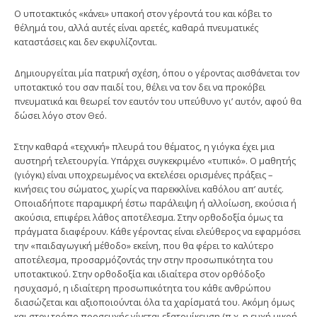
Ο υποτακτικός «κάνει» υπακοή στον γέροντά του και κόβει το
θέλημά του, αλλά αυτές είναι αρετές, καθαρά πνευματικές
καταστάσεις και δεν εκφυλίζονται.
Δημιουργείται μία πατρική σχέση, όπου ο γέροντας αισθάνεται τον
υποτακτικό του σαν παιδί του, θέλει να τον δει να προκόβει
πνευματικά και θεωρεί τον εαυτόν του υπεύθυνο γι’ αυτόν, αφού θα
δώσει λόγο στον Θεό.
Στην καθαρά «τεχνική» πλευρά του θέματος, η γιόγκα έχει μια
αυστηρή τελετουργία. Υπάρχει συγκεκριμένο «τυπικό». Ο μαθητής
(γιόγκι) είναι υποχρεωμένος να εκτελέσει ορισμένες πράξεις –
κινήσεις του σώματος, χωρίς να παρεκκλίνει καθόλου απ’ αυτές.
Οποιαδήποτε παραμικρή έστω παράλειψη ή αλλοίωση, εκούσια ή
ακούσια, επιφέρει λάθος αποτέλεσμα. Στην ορθοδοξία όμως τα
πράγματα διαφέρουν. Κάθε γέροντας είναι ελεύθερος να εφαρμόσει
την «παιδαγωγική μέθοδο» εκείνη, που θα φέρει το καλύτερο
αποτέλεσμα, προσαρμόζοντάς την στην προσωπικότητα του
υποτακτικού. Στην ορθοδοξία και ιδιαίτερα στον ορθόδοξο
ησυχασμό, η ιδιαίτερη προσωπικότητα του κάθε ανθρώπου
διασώζεται και αξιοποιούνται όλα τα χαρίσματά του. Ακόμη όμως
και στον τρόπο προσευχής γίνεται εξατομίκευση (π.χ. η ευχή μικρή-