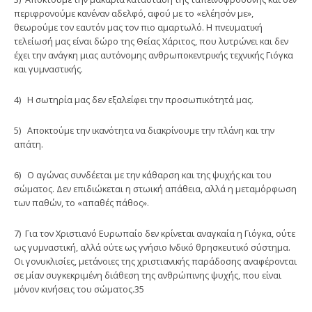
περιφρονούμε κανέναν αδελφό, αφού με το «ελέησόν με»,
θεωρούμε τον εαυτόν μας τον πιο αμαρτωλό. Η πνευματική
τελείωσή μας είναι δώρο της Θείας Χάριτος, που λυτρώνει και δεν
έχει την ανάγκη μιας αυτόνομης ανθρωποκεντρικής τεχνικής Γιόγκα
και γυμναστικής.
4) Η σωτηρία μας δεν εξαλείφει την προσωπικότητά μας.
5) Αποκτούμε την ικανότητα να διακρίνουμε την πλάνη και την
απάτη.
6) Ο αγώνας συνδέεται με την κάθαρση και της ψυχής και του
σώματος. Δεν επιδιώκεται η στωική απάθεια, αλλά η μεταμόρφωση
των παθών, το «απαθές πάθος».
7) Για τον Χριστιανό Ευρωπαίο δεν κρίνεται αναγκαία η Γιόγκα, ούτε
ως γυ­μναστική, αλλά ούτε ως γνήσιο Ινδικό θρησκευτικό σύστημα.
Οι γονυκλισίες, μετάνοιες της χριστιανικής παράδοσης αναφέρονται
σε μίαν συγκεκριμένη διάθεση της ανθρώπινης ψυχής, που είναι
μόνον κινήσεις του σώματος.35