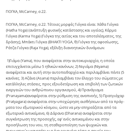
ΓΙΟΓΚΑ, McCarney, σ.22.
ΓΙΟΓΚΑ, McCarney, σ.22. Τέτοιες μορφές Γιόγκα είναι: Χάθα Γιόγκα
(Hatha Yoga) (ανάπτυξη φυσικής κατάστασης και υγείας), Κάρμα
Γιόγκα (Karma Yoga) (Γιόγκα της αιτίας και του αποτελέσματος, της
δράσης), Μπάκτι Γιόγκα (ΒΗΑΚΤΙ YOGA, θ) Γιόγκα της αφοσίωσης,
Ράτζα Γιόγκα (Raja Yoga), εξέλιξη διανοητικών δυνάμεων.
1)Γιάμα (Yama), που αναφέρεται στην αυτοκυριαρχία, η οποία
επιτυγχά­νεται μέσω 5 ηθικών κανόνων, 2) Νιγιάμα (Niyama)
αναφέρεται και αυτή στην αυτοπειθαρχία και περιλαμβάνει πέντε (5
κανόνες. 3) Αζάνα (Asana) περι­λαμβάνει τον έλεγχο του σώματος με
κατάλληλες στάσεις, προς εξουδετέρωση και επιβολή των ζωτικών
ενεργειών του ανθρώπινου οργανισμού, 4) Πρανάγιαμα
(Pranayama)αναφέρεται στην ρύθμιση της αναπνοής, 5) Πρατγιάχαρ
(Pratyagara) αναφέρεται στην υποχώρηση αισθήσεων από τα πράγ­
ματα του εξωτερικού κόσμου, ώστε να μην επηρεάζεται από τα
εξωτερικά αντικείμενα, 6) Δάρανα (Dharana) αναφέρεται στην
συγκέντρωση της προ­σοχής, εφ’ ενός αντικειμένου και στην
προσήλωση του νου, τη σταθεροποί­ηση των ψυχικών και
πνευματικών ικανοτήτων σ ένα ορισμένο τόπο η σημείο του