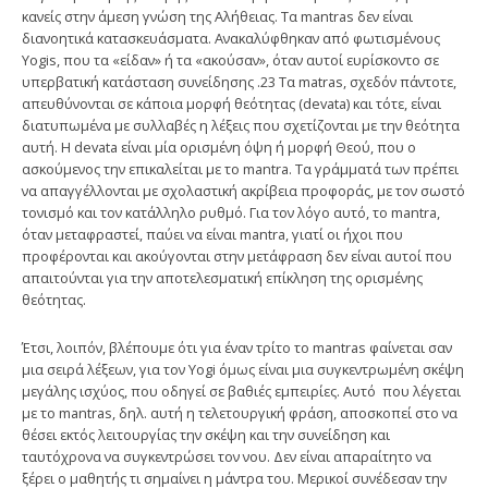
κανείς στην άμεση γνώση της Αλήθειας. Τα mantras δεν είναι
διανοητικά κατασκευάσματα. Ανακαλύφθηκαν από φωτισμένους
Yogis, που τα «είδαν» ή τα «ακούσαν», όταν αυτοί ευρίσκοντο σε
υπερβατική κατάσταση συνείδησης .23 Τα matras, σχε­δόν πάντοτε,
απευθύνονται σε κάποια μορφή θεότητας (devata) και τότε, είναι
διατυπωμένα με συλλαβές η λέξεις που σχετίζονται με την θεότητα
αυτή. Η devata είναι μία ορισμένη όψη ή μορφή Θεού, που ο
ασκούμενος την επικα­λείται με το mantra. Τα γράμματά των πρέπει
να απαγγέλλονται με σχολα­στική ακρίβεια προφοράς, με τον σωστό
τονισμό και τον κατάλληλο ρυθμό. Για τον λόγο αυτό, το mantra,
όταν μεταφραστεί, παύει να είναι mantra, γιατί οι ήχοι που
προφέρονται και ακούγονται στην μετάφραση δεν είναι αυτοί που
απαιτούνται για την αποτελεσματική επίκληση της ορισμένης
θεότητας.
Έτσι, λοιπόν, βλέπουμε ότι για έναν τρίτο το mantras φαίνεται σαν
μια σειρά λέξεων, για τον Yogi όμως είναι μια συγκεντρωμένη σκέψη
μεγάλης ισχύος, που οδηγεί σε βαθιές εμπειρίες. Αυτό που λέγεται
με το mantras, δηλ. αυτή η τελετουργική φράση, αποσκοπεί στο να
θέσει εκτός λειτουργίας την σκέψη και την συνείδηση και
ταυτόχρονα να συγκεντρώσει τον νου. Δεν είναι απαραίτητο να
ξέρει ο μαθητής τι σημαίνει η μάντρα του. Μερικοί συνέδεσαν την