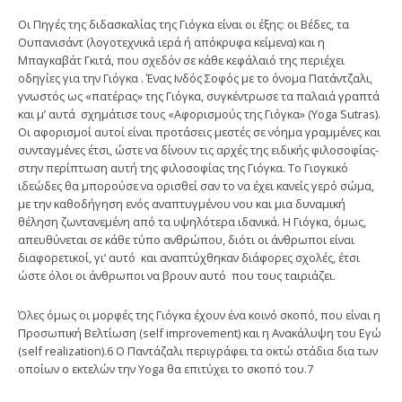
Οι Πηγές της διδασκαλίας της Γιόγκα είναι οι έξης: οι Βέδες, τα
Ουπανισάντ (λογοτεχνικά ιερά ή απόκρυφα κείμενα) και η
Μπαγκαβάτ Γκιτά, που σχεδόν σε κάθε κεφάλαιό της περιέχει
οδηγίες για την Γιόγκα . Ένας Ινδός Σοφός με το όνομα Πατάντζαλι,
γνωστός ως «πατέρας» της Γιόγκα, συγκέ­ντρωσε τα παλαιά γραπτά
και μ’ αυτά σχημάτισε τους «Αφορισμούς της Γιό­γκα» (Yoga Sutras).
Οι αφορισμοί αυτοί είναι προτάσεις μεστές σε νόημα γραμμένες και
συνταγμένες έτσι, ώστε να δίνουν τις αρχές της ειδικής φιλοσοφίας-
στην περίπτωση αυτή της φιλοσοφίας της Γιόγκα. Το Γιογκικό
ιδεώδες θα μπορούσε να ορισθεί σαν το να έχει κανείς γερό σώμα,
με την κα­θοδήγηση ενός αναπτυγμένου νου και μια δυναμική
θέληση ζωντανεμένη από τα υψηλότερα ιδανικά. Η Γιόγκα, όμως,
απευθύνεται σε κάθε τύπο ανθρώπου, διότι οι άνθρωποι είναι
διαφορετικοί, γι’ αυτό και αναπτύχθηκαν διάφορες σχολές, έτσι
ώστε όλοι οι άνθρωποι να βρουν αυτό που τους ταιριάζει.
Όλες όμως οι μορφές της Γιόγκα έχουν ένα κοινό σκοπό, που είναι η
Προ­σωπική Βελτίωση (self improvement) και η Ανακάλυψη του Εγώ
(self realization).6 Ο Παντάζαλι περιγράφει τα οκτώ στάδια δια των
οποίων ο εκτελών την Yoga θα επιτύχει το σκοπό του.7