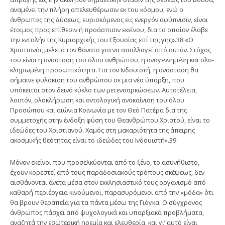
αναμένει την πλήρη απελευθέρωσιν εκ του κόσμου, ενώ ο
άνθρωπος της Δύσεως, ευρισκόμενος εις ενεργόν αφύπνισιν, είναι
έτοιμος προς επίθεσιν ή προάσπισιν εκείνου, δια το οποίον έλαβε
την εντολήν της Κυριαρχικής του Εξουσίας επί της γης».38 «Ο
Χριστιανός μελετά τον θάνατο για να απαλλαγεί από αυτόν. Στόχος
του είναι η ανάσταση του όλου ανθρώπου, η αναγεννημένη και ολο­
κληρωμένη προσωπικότητα. Για τον Ινδουιστή, η ανάσταση θα
σήμαινε φυλά­κιση του ανθρώπου σε μια νέα ύπαρξη, που
υπόκειται στον δεινό κύκλο των μετενσαρκώσεων. Αυτοτέλεια,
λοιπόν, ολοκλήρωση και οντολογική ανακαίνιση του όλου
Προσώπου και αιώνια Κοινωνία με τον Θεό Πατέρα δια της
συμμετοχής στην ένδοξη φύση του Θεανθρώπου Χριστού, είναι το
ιδεώδες του Χριστιανού. Χαμός στη μακαριότητα της άπειρης
ακοσμικής θεότητας είναι το ιδεώδες του Ινδουιστή».39
Μόνον εκείνοι που προσελκύονται από το ξένο, το ασυνήθιστο,
έχουν κορεστεί από τους παραδοσιακούς τρόπους σκέψεως, δεν
αισθάνονται άνετα μέσα στον εκκλησιαστικό τους οργανισμό από
καθαρή περιέργεια κινούμενοι, παρασυρόμενοι από την «μόδα» ότι
θα βρουν θεραπεία για τα πάντα μέσω της Γιόγκα. Ο σύγχρονος
άνθρωπος πάσχει από ψυχολογικά και υπαρξιακά προ­βλήματα,
αναζητά την εσωτερική ηρεμία και ελευθερία, και γι’ αυτό είναι