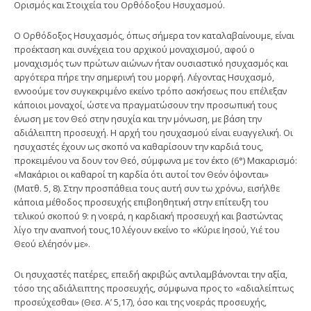
Ορισμός και Στοιχεία του Ορθόδοξου Ησυχασμού.
Ο Ορθόδοξος Ησυ­χασμός, όπως σήμερα τον καταλαβαίνουμε, είναι
προέκταση και συνέχεια του αρχικού μοναχισμού, αφού ο
μοναχισμός των πρώτων αιώνων ήταν ουσια­στικό ησυχασμός και
αργότερα πήρε την σημερινή του μορφή. Λέγοντας Ησυ­χασμό,
εννοούμε τον συγκεκριμένο εκείνο τρόπο ασκήσεως που επέλεξαν
κάποιοι μοναχοί, ώστε να πραγματώσουν την προσωπική τους
ένωση με τον Θεό στην ησυχία και την μόνωση, με βάση την
αδιάλειπτη προσευχή. Η αρχή του ησυχασμού είναι ευαγγελική. Οι
ησυχαστές έχουν ως σκοπό να καθαρί­σουν την καρδιά τους,
προκειμένου να δουν τον Θεό, σύμφωνα με τον έκτο (6°) Μακαρισμό:
«Μακάριοι οι καθαροί τη καρδία ότι αυτοί τον Θεόν όψονται»
(Ματθ. 5, 8). Στην προσπάθεια τους αυτή συν τω χρόνω, εισήλθε
κάποια μέ­θοδος προσευχής επιβοηθητική στην επίτευξη του
τελικού σκοπού 9: η νοερά, η καρδιακή προσευχή και βαστώντας
λίγο την αναπνοή τους,10 λέγουν εκείνο το «Κύριε Ιησού, Υιέ του
Θεού ελέησόν με».
Οι ησυχαστές πατέρες, επειδή ακριβώς αντιλαμβάνονται την αξία,
τόσο της αδιάλειπτης προσευχής, σύμφωνα προς το «αδιαλείπτως
προσεύχεσθαι» (Θεσ. Α’ 5,17), όσο και της νοεράς προσευχής,