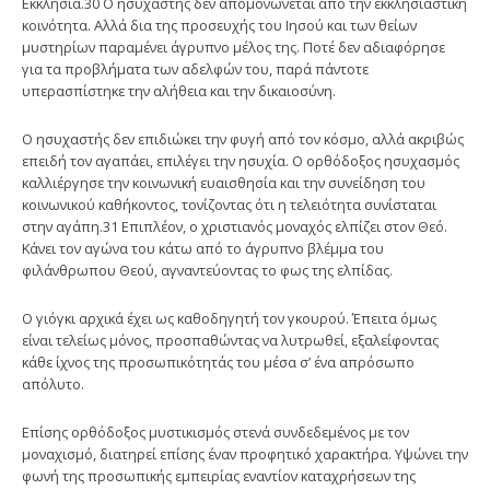
Εκκλησία.30 Ο ησυχαστής δεν απομονώνεται από την εκκλησιαστική
κοινότητα. Αλλά δια της προσευχής του Ιησού και των θείων
μυστηρίων παραμένει άγρυπνο μέλος της. Ποτέ δεν αδιαφόρησε
για τα προβλήματα των αδελφών του, παρά πάντοτε
υπερασπίστηκε την αλήθεια και την δικαιοσύνη.
Ο ησυχαστής δεν επιδιώκει την φυγή από τον κόσμο, αλλά ακριβώς
επειδή τον αγαπάει, επιλέγει την ησυχία. Ο ορθόδοξος ησυχασμός
καλλιέργησε την κοινωνική ευαισθησία και την συνείδηση του
κοινωνικού καθήκοντος, τονίζοντας ότι η τελειότητα συνίσταται
στην αγάπη.31 Επιπλέον, ο χριστιανός μοναχός ελπίζει στον Θεό.
Κάνει τον αγώνα του κάτω από το άγρυπνο βλέμμα του
φιλάνθρωπου Θεού, αγναντεύοντας το φως της ελπίδας.
Ο γιόγκι αρχικά έχει ως καθοδηγητή τον γκουρού. Έπειτα όμως
είναι τελείως μόνος, προσπαθώντας να λυτρωθεί, εξαλείφοντας
κάθε ίχνος της προσωπικότητάς του μέσα σ’ ένα απρόσωπο
απόλυτο.
Επίσης ορθόδοξος μυστικισμός στενά συνδεδεμένος με τον
μοναχισμό, διατηρεί επίσης έναν προφητικό χαρακτήρα. Υψώνει την
φωνή της προσωπικής εμπειρίας εναντίον καταχρήσεων της