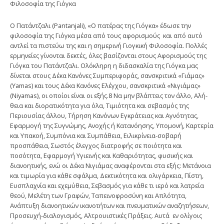
Φιλοσοφία της Γιόγκα
Ο Πατάντζαλι (Pantanjali), «Ο πατέρας της Γιόγκα» έδωσε την
φιλοσοφία της Γιόγκα μέσα από τους αφορισμούς και από αυτό
αντλεί τα πιστεύω της και η σημερινή Γιογκική Φιλοσοφία. Πολλές
ερμηνείες γίνονται δεκτές, όλες βασίζονται στους Αφορισμούς της
Γιόγκα του Πατάντζαλι. Ολόκληρη η διδα­σκαλία της Γιόγκα μας
δίνεται στους Δέκα Κανόνες Συμπεριφοράς, σαν­σκριτικά «Γιάμας»
(Yamas) και τους Δέκα Κανόνες Ελέγχου, σανσκριτικά «Νιγιάμας»
(Niyamas), οι οποίοι είναι οι εξής.8 Να μην βλάπτεις τον άλλο, Αλή­
θεια και διορατικότητα για όλα, Τιμιότητα και σεβασμός της
Περιουσίας άλλου, Τήρηση Κανόνων Εγκράτειας και Αγνότητας,
Εφαρμογή της Συγνώμης, Ανοχής ή Κατανόησης, Υπομονή, Καρτερία
και Υπακοή, Συμπόνια και Συμπά­θεια, Ειλικρίνεια-σοβαρή
προσπάθεια, Σωστός έλεγχος διατροφής σε ποιό­τητα και
ποσότητα, Εφαρμογή Υγιεινής και Καθαριότητας, φυσικής και
διανοητικής, ενώ οι Δέκα Νιγιάμας αναφέρονται στα εξής: Μετάνοια
και τι­μωρία για κάθε σφάλμα, Δεκτικότητα και ολιγάρκεια, Πίστη,
Ευσπλαχνία και εχεμύθεια, Σεβασμός για κάθε τι ιερό και λατρεία
θεού, Μελέτη των Γραφών, Ταπεινοφροσύνη και Απλότητα,
Ανάπτυξη διανοητικών ικανοτήτων και πνευ­ματικών αναζητήσεων,
Προσευχή-διαλογισμός, Αλτρουιστικές Πράξεις. Αυτά εν ολίγοις