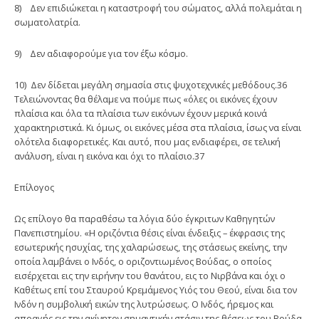
8) Δεν επιδιώκεται η καταστροφή του σώματος, αλλά πολεμάται η
σωματολατρία.
9) Δεν αδιαφορούμε για τον έξω κόσμο.
10) Δεν δίδεται μεγάλη σημασία στις ψυχοτεχνικές μεθόδους.36
Τελειώνο­ντας θα θέλαμε να πούμε πως «όλες οι εικόνες έχουν
πλαίσια και όλα τα πλαίσια των εικόνων έχουν μερικά κοινά
χαρακτηριστικά. Κι όμως, οι εικό­νες μέσα στα πλαίσια, ίσως να είναι
ολότελα διαφορετικές. Και αυτό, που μας ενδιαφέρει, σε τελική
ανάλυση, είναι η εικόνα και όχι το πλαίσιο.37
Επίλογος
Ως επίλογο θα παραθέσω τα λόγια δύο έγκριτων Καθηγητών
Πανεπι­στημίου. «Η οριζόντια θέσις είναι ένδειξις – έκφρασις της
εσωτερικής ησυ­χίας, της χαλαρώσεως, της στάσεως εκείνης, την
οποία λαμβάνει ο Ινδός, ο οριζοντιωμένος Βούδας, ο οποίος
εισέρχεται εις την ειρήνην του θανάτου, εις το Νιρβάνα και όχι ο
Καθέτως επί του Σταυρού Κρεμάμενος Υιός του Θεού, είναι δια τον
Ινδόν η συμβολική εικών της λυτρώσεως. Ο Ινδός, ήρεμος και
απραγής εις την ακίνητον σημαντικήν στάσιν της θέσεως του Βούδα,