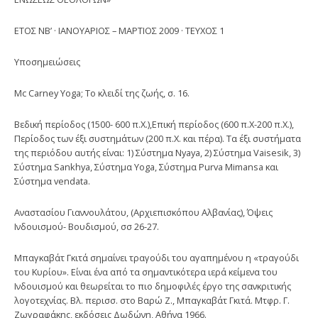
ΕΤΟΣ ΝΒ’ · ΙΑΝΟΥΑΡΙΟΣ – ΜΑΡΤΙΟΣ 2009 · ΤΕΥΧΟΣ 1
Υποσημειώσεις
Mc Carney Yoga; Το κλειδί της ζωής, σ. 16.
Βεδική περίοδος (1500- 600 π.Χ.),Επική περίοδος (600 π.Χ-200 π.Χ.),
Πε­ρίοδος των έξι συστημάτων (200 π.Χ. και πέρα). Τα έξι συστήματα
της περιό­δου αυτής είναι: 1) Σύστημα Nyaya, 2) Σύστημα Vaisesik, 3)
Σύστημα Sankhya, Σύστημα Yoga, Σύστημα Purva Mimansa και
Σύστημα vendata.
Αναστασίου Γιαννουλάτου, (Αρχιεπισκόπου Αλβανίας), Όψεις
Ινδουισμού- Βουδισμού, σσ 26-27.
Μπαγκαβάτ Γκιτά σημαίνει τραγούδι του αγαπημένου η «τραγούδι
του Κυρίου». Είναι ένα από τα σημαντικότερα ιερά κείμενα του
Ινδουισμού και θεωρείται το πιο δημοφιλές έργο της σανκριτικής
λογοτεχνίας. Βλ. περισσ. στο Βαρώ Ζ., Μπαγκαβάτ Γκιτά. Μτφρ. Γ.
Ζωγραφάκης, εκδόσεις Δωδώνη, Αθήνα 1966.