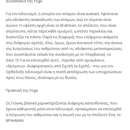
Διδασκαλία της Yoga
Για τον Ινδουισμό, η ιστορία του κόσμου είναι κυκλική. Υφίσταται
μία αδιά­κοπη ανακύκλωση των κόσμων, ενώ το σύμπαν είναι
αιώνιο. Η υψίστη αρχή είναι το Brahman, το απόλυτο, που είναι
απρόσωπο, κείται πέρα κάθε ορι­σμού, ωστόσο περικλείει και
διαποτίζει τα πάντα. Παρά τις διαφορές που υπάρχουν ανάμεσα
στις διάφορες σχολές, όλες, όμως, έχουν ένα κοινό τόπο, την έννοια
της λυτρώσεως του ανθρώπου από τις αδιάκοπες μετενσαρκώσεις
που συνεπάγεται τελικά την συνάντηση με το Υπερβατικό, το
Θείο.15 Για να επιτευχθεί αυτό , περνάει από ορισμένους
«δρόμους» -διαφορετικούς από Σχολή σε Σχολή – που για τον
Ορθόδοξο Ινδουισμό είναι η πιστή εκπλήρωση των υποχρεώσεων
προς τους Θεούς, ιδιαίτερα με τις θυσίες.
Πρακτική της Yoga
Ως Γιόγκα, βασικά χαρακτηρίζονται διάφορες κατευθύνσεις, που
έχουν κα­θοριστεί μέσα στον Ινδουισμό, προκειμένου να επιτευχθεί
η λύτρωση του ανθρώπου και η ένωσή του με το Απόλυτο Ένα, το
ΒΡΑΗΜΑΝ.