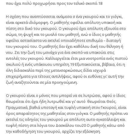
που έχει πολύ προχωρήσει προς τον τελικό σκοπό.18
Η σχέση που αναπτύσσεται ανάμεσα σ ένα γκουρού και το γιόγκι,
είναι αρκετά ιδιόμορφη. Ο μαθητής οφείλει απόλυτη υπακοή και
πίστη στο δικό του γκουρού. Ο γκουρού έχει απόλυτη εξουσία στο
σώμα, τη ψυχή και το μυαλό του μαθητή, ενώ ο ίδιος ο μαθητής
οφείλει αστασίαστα να εκτελεί οποιαδήποτε επιθυμία – διαταγή
του γκουρού του. Ο μαθητής δεν έχει καθόλου δική του θέληση ή
νου. Ζει την ζωή του μονάχα για ένα σκοπό-να υπακούει στις
εντολές του γκουρού. Καλλιεργείται έτσι μια νοοτροπία ενός πιστού
σκυ­λιού ή ενός υπάκουου υπηρέτη.19 Εξυπακούεται, βέβαια, ότι η
όλη διδασκαλία περί της μετενσαρκώσεως δίδει ισχυρά
επιχειρήματα για τέτοιες αντιλήψεις, αφού οι ευθύνες γι’ αυτή την
ζωή αναζητούνται σε μία προηγούμενη.
Ο γκουρού είναι ο μόνος που μπορεί να σε λυτρώσει, αφού ο ίδιος
θεω­ρείται ότι έχει ήδη λυτρωθεί και γι’ αυτό θεωρείται Θεός.
Πραγματικά, βαθιά υποταγή και τυφλή υπακοή στον Γκουρού, είναι
όρος απαραίτητος της μα­θητείας στον γιόγκα. Ο μαθητής πρέπει να
εκτελεί τις οδηγίες του γκουρού με απόλυτη αυτο-εγκατάλειψη και
τυφλή πίστη στα λόγια του Δασκάλου του20 Ο μαθητής κάτω από
την καθοδήγηση του γκουρού, αρχίζει την εξάσκηση.