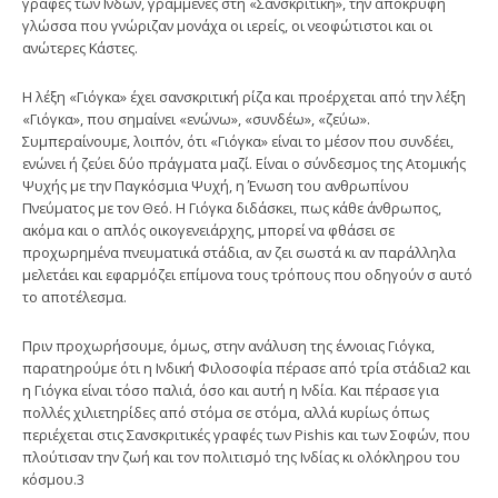
γραφές των Ινδών, γραμμένες στη «Σανσκριτική», την απόκρυφη
γλώσσα που γνώριζαν μονάχα οι ιερείς, οι νεοφώτιστοι και οι
ανώτερες Κάστες.
Η λέξη «Γιόγκα» έχει σανσκριτική ρίζα και προέρχεται από την λέξη
«Γιό­γκα», που σημαίνει «ενώνω», «συνδέω», «ζεύω».
Συμπεραίνουμε, λοιπόν, ότι «Γιό­γκα» είναι το μέσον που συνδέει,
ενώνει ή ζεύει δύο πράγματα μαζί. Είναι ο σύνδεσμος της Ατομικής
Ψυχής με την Παγκόσμια Ψυχή, η Ένωση του ανθρωπίνου
Πνεύματος με τον Θεό. Η Γιόγκα διδάσκει, πως κάθε άνθρωπος,
ακόμα και ο απλός οικογενειάρχης, μπορεί να φθάσει σε
προχωρημένα πνευματικά στάδια, αν ζει σωστά κι αν παράλληλα
μελετάει και εφαρμόζει επίμονα τους τρόπους που οδηγούν σ αυτό
το αποτέλεσμα.
Πριν προχωρήσουμε, όμως, στην ανάλυση της έννοιας Γιόγκα,
παρατη­ρούμε ότι η Ινδική Φιλοσοφία πέρασε από τρία στάδια2 και
η Γιόγκα είναι τόσο παλιά, όσο και αυτή η Ινδία. Και πέρασε για
πολλές χιλιετηρίδες από στόμα σε στόμα, αλλά κυρίως όπως
περιέχεται στις Σανσκριτικές γραφές των Pishis και των Σοφών, που
πλούτισαν την ζωή και τον πολιτισμό της Ινδίας κι ολόκληρου του
κόσμου.3