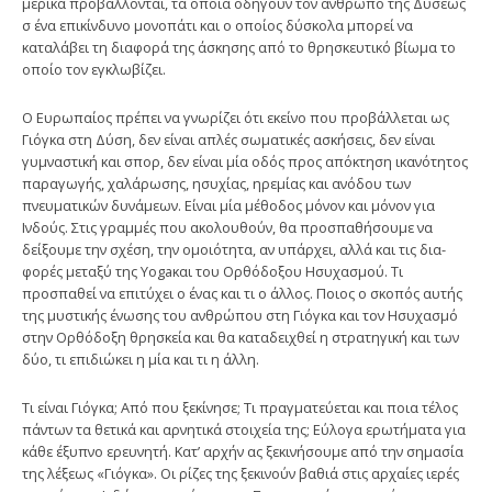
μερικά προβάλλονται, τα οποία οδηγούν τον άνθρωπο της Δύσεως
σ ένα επικίνδυνο μονοπάτι και ο οποίος δύσκολα μπορεί να
καταλάβει τη διαφορά της άσκησης από το θρησκευτικό βίωμα το
οποίο τον εγκλωβίζει.
Ο Ευρωπαίος πρέπει να γνωρίζει ότι εκείνο που προβάλλεται ως
Γιόγκα στη Δύση, δεν είναι απλές σωματικές ασκήσεις, δεν είναι
γυμναστική και σπορ, δεν είναι μία οδός προς απόκτηση ικανότητος
παραγωγής, χαλάρωσης, ησυχίας, ηρεμίας και ανόδου των
πνευματικών δυνάμεων. Είναι μία μέθοδος μόνον και μόνον για
Ινδούς. Στις γραμμές που ακολουθούν, θα προσπαθή­σουμε να
δείξουμε την σχέση, την ομοιότητα, αν υπάρχει, αλλά και τις δια­
φορές μεταξύ της Yogaκαι του Ορθόδοξου Ησυχασμού. Τι
προσπαθεί να επιτύχει ο ένας και τι ο άλλος. Ποιος ο σκοπός αυτής
της μυστικής ένωσης του ανθρώπου στη Γιόγκα και τον Ησυχασμό
στην Ορθόδοξη θρησκεία και θα καταδειχθεί η στρατηγική και των
δύο, τι επιδιώκει η μία και τι η άλλη.
Τι είναι Γιόγκα; Από που ξεκίνησε; Τι πραγματεύεται και ποια τέλος
πάντων τα θετικά και αρνητικά στοιχεία της; Εύλογα ερωτήματα για
κάθε έξυπνο ερευ­νητή. Κατ’ αρχήν ας ξεκινήσουμε από την σημασία
της λέξεως «Γιόγκα». Οι ρίζες της ξεκινούν βαθιά στις αρχαίες ιερές