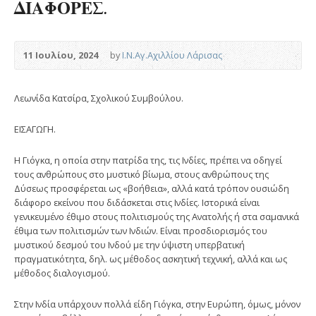
ΔΙΑΦΟΡΕΣ.
11 Ιουλίου, 2024
by
Ι.Ν.Αγ.Αχιλλίου Λάρισας
Λεωνίδα Κατσίρα, Σχολικού Συμβούλου.
ΕΙΣΑΓΩΓΗ.
Η Γιόγκα, η οποία στην πατρίδα της, τις Ινδίες, πρέπει να οδηγεί
τους ανθρώπους στο μυστικό βίωμα, στους ανθρώπους της
Δύσεως προσφέρεται ως «βοήθεια», αλλά κατά τρόπον ουσιώδη
διάφορο εκείνου που διδάσκεται στις Ινδίες. Ιστορικά είναι
γενικευμένο έθιμο στους πολιτισμούς της Ανατολής ή στα σαμανικά
έθιμα των πολιτισμών των Ινδιών. Είναι προσδιορισμός του
μυστικού δεσμού του Ινδού με την ύψιστη υπερβατική
πραγματικότητα, δηλ. ως μέθοδος ασκητική τεχνική, αλλά και ως
μέθοδος διαλογισμού.
Στην Ινδία υπάρχουν πολλά είδη Γιόγκα, στην Ευρώπη, όμως, μόνον