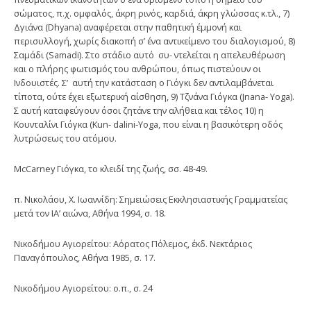
σώματος, π.χ. ομφαλός, άκρη ρινός, καρδιά, άκρη γλώσσας κ.τλ., 7)
Δγιάνα (Dhyana) αναφέρεται στην παθητική έμμονή και
περισυλλογή, χωρίς διακοπή σ’ ένα αντικείμενο του διαλογισμού, 8)
Σαμάδι (Samadi). Στο στάδιο αυτό συ- ντελείται η απελευθέρωση
και ο πλήρης φωτισμός του ανθρώπου, όπως πι­στεύουν οι
Ινδουιστές. Σ’ αυτή την κατάσταση ο Γιόγκι δεν αντιλαμβάνεται
τίποτα, ούτε έχει εξωτερική αίσθηση, 9) Τζνάνα Γιόγκα (Jnana- Yoga).
Σ αυτή καταφεύγουν όσοι ζητάνε την αλήθεια και τέλος 10) η
Κουνταλίνι Γιόγκα (Kun- dalini-Yoga, που είναι η βασικότερη οδός
λυτρώσεως του ατόμου.
McCarney Γιόγκα, το κλειδί της ζωής, σσ. 48-49.
π. Νικολάου, X. Ιωαννίδη: Σημειώσεις Εκκλησιαστικής Γραμματείας
μετά τον ΙΑ’ αιώνα, Αθήνα 1994, σ. 18.
Νικοδήμου Αγιορείτου: Αόρατος Πόλεμος, έκδ. Νεκτάριος
Παναγόπουλος, Αθήνα 1985, σ. 17.
Νικοδήμου Αγιορείτου: ο.π., σ. 24