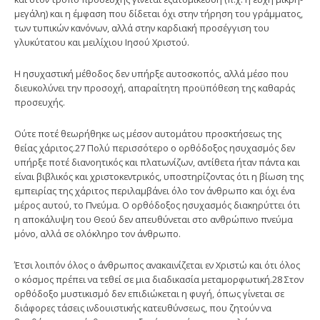
μεγάλη) και η έμφαση που δίδεται όχι στην τήρηση του γράμματος,
των τυπικών κανόνων, αλλά στην καρδιακή προσέγγιση του
γλυκύτατου και μειλίχιου Ιησού Χριστού.
Η ησυχαστική μέθοδος δεν υπήρξε αυτοσκοπός, αλλά μέσο που
διευκολύνει την προσοχή, απαραίτητη προϋπόθεση της καθαράς
προσευχής.
Ούτε ποτέ θεωρήθηκε ως μέσον αυτομάτου προσκτήσεως της
θείας χάριτος.27 Πολύ περισσότερο ο ορθόδοξος ησυχασμός δεν
υπήρξε ποτέ διανοητικός και πλατωνίζων, αντίθετα ήταν πάντα και
είναι βιβλικός και χριστοκεντρικός, υποστηρίζοντας ότι η βίωση της
εμπειρίας της χάριτος περιλαμβάνει όλο τον άνθρωπο και όχι ένα
μέρος αυτού, το Πνεύμα. Ο ορθόδοξος ησυχασμός διακηρύττει ότι
η αποκάλυψη του Θεού δεν απευθύνεται στο ανθρώπινο πνεύμα
μόνο, αλλά σε ολόκληρο τον άνθρωπο.
Έτσι λοιπόν όλος ο άνθρωπος ανακαινίζεται εν Χριστώ και ότι όλος
ο κόσμος πρέπει να τεθεί σε μια διαδικασία μεταμορφωτική.28 Στον
ορθόδοξο μυστικισμό δεν επιδιώκεται η φυγή, όπως γίνεται σε
διάφορες τάσεις ινδουιστικής κατευθύνσεως, που ζητούν να