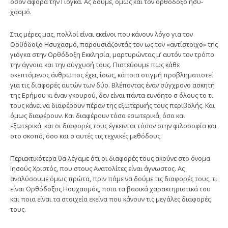
όσον αφορά την Γιόγκα. Ας δούμε, όμως και τον ορθόδοξο ησυ­
χασμό.
Στις μέρες μας, πολλοί είναι εκείνοι που κάνουν λόγο για τον
Ορθόδοξο Ησυχασμό, παρουσιάζοντάς τον ως τον «αντίστοιχο» της
γιόγκα στην Ορθό­δοξη Εκκλησία, μαρτυρώντας μ’ αυτόν τον τρόπο
την άγνοια και την σύγχυσή τους. Πιστεύουμε πως κάθε
σκεπτόμενος άνθρωπος έχει, ίσως, κάποια στιγμή προβληματιστεί
για τις διαφορές αυτών των δύο. Βλέποντας έναν σύγχρονο ασκητή
της Ερήμου κι έναν γκουρού, δεν είναι πάντα ευνόητο σ όλους το τι
τους κάνει να διαφέρουν πέραν της εξωτερικής τους περιβολής. Και
όμως διαφέρουν. Και διαφέρουν τόσο εσωτερικά, όσο και
εξωτερικά, και οι διαφορές τους έγκεινται τόσον στην φιλοσοφία και
στο σκοπό, όσο και σ αυτές τις τεχνικές μεθόδους.
Περιεκτικότερα θα λέγαμε ότι οι διαφορές τους ακούνε στο όνομα
Ιησούς Χριστός, που στους Ανατολίτες είναι άγνωστος. Ας
αναλύσουμε όμως πρώτα, πριν πάμε να δούμε τις διαφορές τους, τι
είναι Ορθόδοξος Ησυχασμός, ποια τα βασικά χαρακτηριστικά του
και ποια είναι τα στοιχεία εκείνα που κά­νουν τις μεγάλες διαφορές
τους.