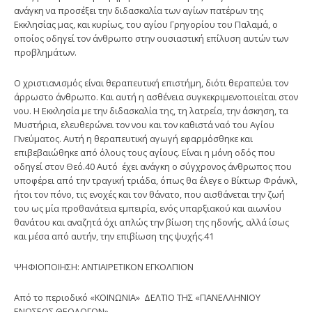
ανάγκη να προσέξει την διδασκαλία των αγίων πατέρων της
Εκκλησίας μας, και κυρίως, του αγίου Γρηγορίου του Παλαμά, ο
οποίος οδηγεί τον άνθρωπο στην ουσιαστική επίλυση αυτών των
προβλημάτων.
Ο χριστιανισμός είναι θεραπευτική επιστήμη, διότι θεραπεύει τον
άρρω­στο άνθρωπο. Και αυτή η ασθένεια συγκεκριμενοποιείται στον
νου. Η Εκκλη­σία με την διδασκαλία της, τη λατρεία, την άσκηση, τα
Μυστήρια, ελευθερώνει τον νου και τον καθιστά ναό του Αγίου
Πνεύματος. Αυτή η θε­ραπευτική αγωγή εφαρμόσθηκε και
επιβεβαιώθηκε από όλους τους αγίους. Είναι η μόνη οδός που
οδηγεί στον Θεό.40 Αυτό έχει ανάγκη ο σύγχρονος άνθρωπος που
υποφέρει από την τραγική τριάδα, όπως θα έλεγε ο Βίκτωρ Φράνκλ,
ήτοι τον πόνο, τις ενοχές και τον θάνατο, που αισθάνεται την ζωή
του ως μία προθανάτεια εμπειρία, ενός υπαρξιακού και αιωνίου
θανάτου και αναζητά όχι απλώς την βίωση της ηδονής, αλλά ίσως
και μέσα από αυτήν, την επιβίωση της ψυχής.41
ΨΗΦΙΟΠΟΙΗΣΗ: ΑΝΤΙΑΙΡΕΤΙΚΟΝ ΕΓΚΟΛΠΙΟΝ
Από το περιοδικό «ΚΟΙΝΩΝΙΑ» ΔΕΛΤΙΟ ΤΗΣ «ΠΑΝΕΛΛΗΝΙΟΥ
ΕΝΩΣΕΩΣ ΘΕΟΛΟΓΩΝ»