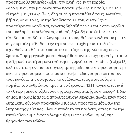
προσπαθούν συνεχώς «λένε» την ευχή «το εν τη καρδία
λαλούμενον, την μονολόγιστον προσευχήν Κύριε Ιησού, Υιέ Θεού
ελέησόν με» ,11 Ακριβώς, όλη αυτή η προσπάθειά τους, εννο­είται,
βέβαια, γι’ αυτούς, με την βοήθεια του Θεού, συνεχώς να
προσεύχονται καρδιακά, έχοντας δηλαδή το νου τους στην καρδιά
τους καθαρά, αποκλεί­οντας καθαρά, δηλαδή αποκλείοντας την
είσοδο οποιουδήποτε λογισμού στην καρδιά, σε συνδυασμό με την
συγκεκριμένη μέθοδο, τεχνική που ανεπτύχθη, ώστε τελικά να
αξιωθούν της θέας του άκτιστου φωτός και της ενώσεως με τον
Χριστό. Παρερμηνεύθηκε και θεωρήθηκε αντίστοιχη της γιόγκα, που
η λέξη καθ’ εαυτή σημαίνει «άσκηση, γυμνάσια και κυρίως ζεύξη»12,
αλλά είναι κι η ονομασία συγκεκριμένης ινδουϊστικής φιλοσοφίας με
δικό της φι­λοσοφικό σύστημα και σκέψη, «διαγράφει τον τρόπον,
τους κανόνας της ασκήσεως, τα στάδια και τους σταθμούς της
πορείας του ανθρώπου προς την λύτρωσιν» 13.Η Γιόγκα αποτελεί
το «θεωρητικόν υπόβαθρον της ψυχοσω­ματικής ασκήσεως»14, δεν
σημαίνει ιδιαιτέραν τινά απολυτρωτικήν θεωρίαν, αλλά μέσον προς
λύτρωσιν, σύνολον πρακτικών μεθόδων προς πραγμάτωσιν της
λυτρούσης γνώσεως. Είναι αυτονόητο ότι η γιόγκα, όπως κι αν την
κα­ταλαβαίνουμε όντας γέννημα-θρέμμα του Ινδουισμού, της
θρησκείας των Ινδών».