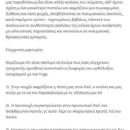
μας παραδόσεως) δεν είναι απλές κινήσεις του σώματος, αλλ’ έχουν
σχέση μ ένα γενικότερο πιστεύω και εκφράζουν μια συγκεκριμένη
διάθεση και τάση ψυχής, αποβλέποντας σε πνευματικούς σκοπούς,
κατά παρόμοιο τρόπο – τηρουμένων, βεβαίως, πάντοτε των
αναλογιών-οι συνθετότερες ασκήσεις της γιόγκα έχουν συνάρτηση
με ινδουιστικές παραστάσεις και σκοπεύουν σε πνευματικές
θρησκευτικές εμπειρίες.
Σύγχρονες μαρτυρίες
Νομίζουμε ότι είναι σκόπιμο να δούμε πως ένας σύγχρονος
ησυχαστής οριοθετεί συνοπτικά τις διαφορές του ορθόδοξου
ησυχασμού με την Yoga.
1) Στην «ευχή» εκφράζεται η πίστη μας στον Θεό, ο οποίος και μας
σώζει με το να τον παρακαλούμε με το «Ελέησόν με».34
2) Η προσευχή συγκεντρώνεται στον προσωπικό Θεό, τον
Θεάνθρωπον Ιησούν, γι’ αυτό λέμε το «Κύριε Ιησού Χριστέ, Υιέ του
Θεού».
3) Αποκτούμε την μακάρια κατάσταση της ταπεινοφροσύνης και δεν