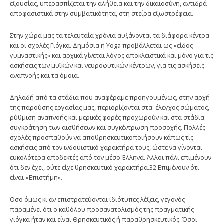
εξουσίας, υπερασπίζεται την αλήθεια και την δικαιοσύνη, αντιδρά
αποφασιστικά στην συμβατικότητα, στη στείρα εξωστρέφεια.
Στην χώρα μας τα τελευταία χρόνια αυξάνονται τα διάφορα κέντρα
και οι σχολές Γιόγκα. Δημόσια η Yoga προβάλλεται ως «είδος
γυμναστικής» και αρχικά γίνεται λόγος αποκλειστικά και μόνο για τις
ασκήσεις των μυϊκών και νευροφυτικών κέντρων, για τις ασκήσεις
αναπνοής και τα όμοια.
Δηλαδή από τα στάδια που αναφέραμε προηγουμένως, στην αρχή
της παρούσης εργασίας μας, περιορίζονται στα: έλεγχος σώματος,
ρύθμιση αναπνοής και μερικές φορές προχωρούν και στα στάδια:
συγκράτηση των αισθήσεων και συγκέντρωση προσοχής. Πολλές
σχολές προσπαθούν να αποθρησκευτικοποιήσουν κάπως τις
ασκήσεις από τον ινδουιστικό χαρακτήρα τους, ώστε να γίνονται
ευκολότερα αποδεκτές από τον μέσο Έλληνα. Άλλοι πάλι επιμένουν
ότι δεν έχει, ούτε είχε θρησκευτικό χαρακτήρα.32 Επιμένουν ότι
είναι «Επιστήμη».
Όσο όμως κι αν επιστρατεύονται ιδιότυπες λέξεις, γεγονός
παραμένει ότι ο καθόλου προσανατολισμός της πραγματικής
γιόγκα ήταν και είναι Θρησκευτικός ή παραθρησκευτικός. Όσοι