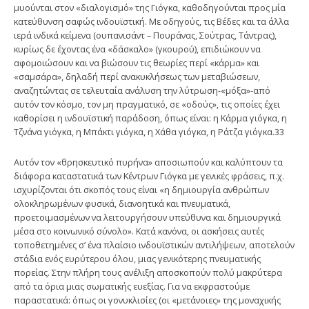
μυούνται στον «διαλογισμό» της Γιόγκα, καθοδηγούνται προς μία
κατεύθυνση σαφώς ινδουϊστική. Με οδηγούς, τις Βέδες και τα άλλα
ιερά ινδικά κείμενα (ουπανισάντ – Πουράνας, Σούτρας, Τάντρας),
κυρίως δε έχοντας ένα «δάσκαλο» (γκουρού), επιδιώκουν να
αφομοιώσουν και να βιώσουν τις θεωρίες περί «κάρμα» και
«σαμσάρα», δηλαδή περί ανακυκλήσεως των μεταβιώσεων,
αναζητώντας σε τελευταία ανάλυση την λύτρωση-«μόξα»-από
αυτόν τον κόσμο, τον μη πραγματικό, σε «οδούς», τις οποίες έχει
καθορίσει η ινδουϊστική παράδοση, όπως είναι: η Κάρμα γιόγκα, η
Τζνάνα γιόγκα, η Μπάκτι γιόγκα, η Χάθα γιόγκα, η Ράτζα γιόγκα.33
Αυτόν τον «θρησκευτικό πυρήνα» αποσιωπούν και καλύπτουν τα
διάφορα καταστατικά των Κέντρων Γιόγκα με γενικές φράσεις, π.χ.
ισχυρίζονται ότι σκοπός τους είναι «η δημιουργία ανθρώπων
ολοκληρωμένων φυσικά, διανοητικά και πνευματικά,
προετοιμασμένων να λειτουργήσουν υπεύθυνα και δημιουργικά
μέσα στο κοινωνικό σύνολο». Κατά κανόνα, οι ασκήσεις αυτές
τοποθετημένες σ’ ένα πλαίσιο ινδουϊστικών αντιλήψεων, αποτελούν
στάδια ενός ευρύτερου όλου, μιας γενικότερης πνευματικής
πορείας. Στην πλήρη τους ανέλιξη αποσκοπούν πολύ μακρύτερα
από τα όρια μιας σωματικής ευεξίας. Για να εκφραστούμε
παραστατικά: όπως οι γονυκλισίες (οι «μετάνοιες» της μοναχικής