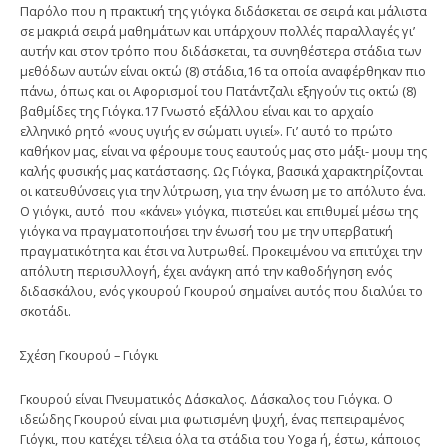
Παρόλο που η πρακτική της γιόγκα διδάσκεται σε σειρά και μάλιστα
σε μακριά σειρά μαθημάτων και υπάρχουν πολλές παραλλαγές γι’
αυτήν και στον τρόπο που διδάσκεται, τα συνηθέστερα στάδια των
μεθόδων αυτών είναι οκτώ (8) στάδια,16 τα οποία αναφέρθηκαν πιο
πάνω, όπως και οι Αφορισμοί του Πατάντζαλι εξηγούν τις οκτώ (8)
βαθμίδες της Γιόγκα.17 Γνωστό εξάλλου είναι και το αρχαίο
ελληνικό ρητό «νους υγιής εν σώματι υγιεί». Γι’ αυτό το πρώτο
καθήκον μας, είναι να φέρουμε τους εαυτούς μας στο μάξι- μουμ της
καλής φυσικής μας κατάστασης. Ως Γιόγκα, βασικά χαρακτηρίζο­νται
οι κατευθύνσεις για την λύτρωση, για την ένωση με το απόλυτο ένα.
Ο γιόγκι, αυτό που «κάνει» γιόγκα, πιστεύει και επιθυμεί μέσω της
γιόγκα να πραγματοποιήσει την ένωσή του με την υπερβατική
πραγματικότητα και έτσι να λυτρωθεί. Προκειμένου να επιτύχει την
απόλυτη περισυλλογή, έχει ανάγκη από την καθοδήγηση ενός
διδασκάλου, ενός γκουρού Γκουρού σημαίνει αυτός που διαλύει το
σκοτάδι.
Σχέση Γκουρού – Γιόγκι
Γκουρού είναι Πνευματικός Δάσκαλος. Δάσκαλος του Γιόγκα. Ο
ιδεώδης Γκουρού είναι μια φωτισμένη ψυχή, ένας πεπειραμένος
Γιόγκι, που κατέχει τέ­λεια όλα τα στάδια του Yoga ή, έστω, κάποιος