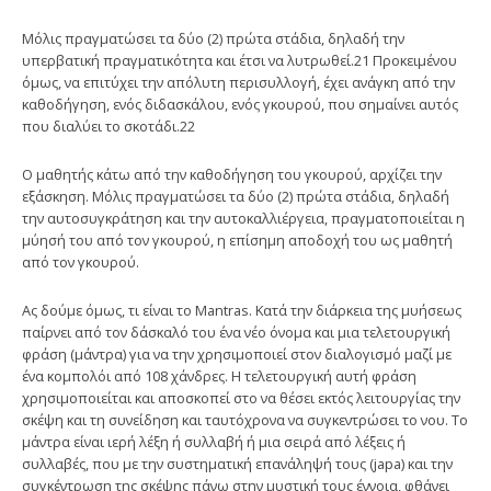
Μόλις πραγματώσει τα δύο (2) πρώτα στάδια, δηλαδή την
υπερβατική πραγματικότητα και έτσι να λυτρωθεί.21 Προκειμένου
όμως, να επιτύχει την απόλυτη περισυλλογή, έχει ανάγκη από την
καθοδήγηση, ενός διδασκάλου, ενός γκουρού, που σημαίνει αυτός
που διαλύει το σκοτάδι.22
Ο μαθητής κάτω από την καθοδήγηση του γκουρού, αρχίζει την
εξάσκηση. Μόλις πραγματώσει τα δύο (2) πρώτα στάδια, δηλαδή
την αυτοσυγκράτηση και την αυτοκαλλιέργεια, πραγματοποιείται η
μύησή του από τον γκουρού, η επίσημη αποδοχή του ως μαθητή
από τον γκουρού.
Ας δούμε όμως, τι είναι το Mantras. Κατά την διάρκεια της μυήσεως
παίρνει από τον δάσκαλό του ένα νέο όνομα και μια τελετουργική
φράση (μάντρα) για να την χρησιμοποιεί στον διαλογισμό μαζί με
ένα κομπολόι από 108 χάνδρες. Η τελετουργική αυτή φράση
χρησιμοποιείται και αποσκοπεί στο να θέσει εκτός λειτουργίας την
σκέψη και τη συνείδηση και ταυτόχρονα να συγκεντρώσει το νου. Το
μάντρα είναι ιερή λέξη ή συλλαβή ή μια σειρά από λέξεις ή
συλλαβές, που με την συστηματική επανάληψή τους (japa) και την
συ­γκέντρωση της σκέψης πάνω στην μυστική τους έννοια, φθάνει