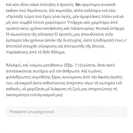
Καί κάτι ἄλλο κάνει ἐπίτηδες ὁ Χριστός. Ὅταν ἀργότερα συναντᾶ
ἐκεῖνον πού θεράπευσε, δέν κομπάζει, ἀλλά οὐδέτερα τοῦ λέει:
«Πρόσεξε τώρα πού ἔχεις γίνει ὑγιής, μήν ἁμαρτάνεις πλέον γιά νά
μή σού συμβεῖ τίποτε χειρότερο»! Ὑπάρχει κάτι χειρότερο ἀπό
τριάντα ὀκτώ χρόνια κατάκλισης καί ταλαιπωρίας; Φυσικά ὑπάρχει.
Ἡ αἰωνιότητα τῆς κόλασης! Ὁ Χριστός μας ἀπευθύνεται στήν
ἐμπειρία τῶν χρόνων αὐτῶν τῆς δυστυχίας, ὥστε ἡ ἐνθύμησή τους ν’
ἀποτελεῖ στοιχεῖο σύγκρισης καί ἀποτροπῆς τῆς ὅποιας
παρέκκλισης ἀπό τό θεῖο θέλημα.
Ἀδελφοί, καί «νόμου μετάθεσις» (Ἑβρ. 7,12) γίνεται, ὅταν αὐτό
ἀποδεικνύεται σωτήριο γιά τόν ἄνθρωπο. Καί ὁ μόνος
φιλάνθρωπος νομοθέτης ξέρει, κινούμενος ἀπό τήν ἄφατη ἀγάπη
του, νά ἐνεργεῖ ὥστε καθιστώντας ὑπέρτατο νόμο τή σωτηρία τοῦ
καθενός, νά χειρίζεται μέ διάκριση τή ζωή μας ὑπηρετώντας τή
σκοπιμότητα τοῦ ἁγιασμοῦ μας!
Posted in
Uncategorized