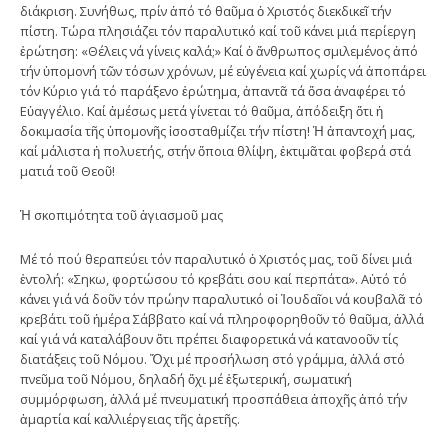
διάκριση. Συνήθως, πρίν ἀπό τό θαῦμα ὁ Χριστός διεκδικεῖ τήν
πίστη. Τώρα πλησιάζει τόν παραλυτικό καί τοῦ κάνει μιά περίεργη
ἐρώτηση: «Θέλεις νά γίνεις καλά;» Καί ὁ ἄνθρωπος σμιλεμένος ἀπό
τήν ὑπομονή τῶν τόσων χρόνων, μέ εὐγένεια καί χωρίς νά ἀποπάρει
τόν Κύριο γιά τό παράξενο ἐρώτημα, ἀπαντᾶ τά ὅσα ἀναφέρει τό
Εὐαγγέλιο. Καί ἀμέσως μετά γίνεται τό θαῦμα, ἀπόδειξη ὅτι ἡ
δοκιμασία τῆς ὑπομονῆς ἰσοσταθμίζει τήν πίστη! Ἡ ἀπαντοχή μας,
καί μάλιστα ἡ πολυετής, στήν ὅποια θλίψη, ἐκτιμᾶται φοβερά στά
ματιά τοῦ Θεοῦ!
Ἡ σκοπιμότητα τοῦ ἁγιασμοῦ μας
Μέ τό πού θεραπεύει τόν παραλυτικό ὁ Χριστός μας, τοῦ δίνει μιά
ἐντολή: «Σηκω, φορτώσου τό κρεβάτι σου καί περπάτα». Αὐτό τό
κάνει γιά νά δοῦν τόν πρώην παραλυτικό οἱ Ἰουδαῖοι νά κουβαλᾶ τό
κρεβάτι τοῦ ἡμέρα Σάββατο καί νά πληροφορηθοῦν τό θαῦμα, ἀλλά
καί γιά νά καταλάβουν ὅτι πρέπει διαφορετικά νά κατανοοῦν τίς
διατάξεις τοῦ Νόμου. Ὄχι μέ προσήλωση στό γράμμα, ἀλλά στό
πνεῦμα τοῦ Νόμου, δηλαδή ὄχι μέ ἐξωτερική, σωματική
συμμόρφωση, ἀλλά μέ πνευματική προσπάθεια ἀποχῆς ἀπό τήν
ἁμαρτία καί καλλιέργειας τῆς ἀρετῆς.