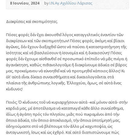
8 Ιουνίου, 2024
by
Ι.Ν.Αγ.Αχιλλίου Λάρισας
Διακρίσεις καὶ σκοπιμότητες.
Πόσες φορές δέν ἔχει ἀκουσθεῖ λόγος καταγγελτικός ἐναντίον τῶν
διακρίσεων καί τῶν σκοπιμοτήτων! Πόσες φορές, ἀκόμη καί βίαιοι
ἀγῶνες, δέν ἔχουν διεξαχθεῖ ὥστε νά παύσει ἡ καταστρατήγηση τῆς
ἰσότητας καί νά βασιλεύσουν ἡ ἰσονομία καί ἡ δικαιοσύνη! Πόσες
φορές δέν ἔχουμε αἰσθανθεῖ σέ προσωπικό ἐπίπεδο νά μᾶς πνίγει ἡ
ἀγανάκτηση, καθώς πιθανολογοῦμε ἤ διακρίνουμε ἀδικία σέ βάρος
μας, προκείμενου νά εὐνοηθεῖ καί νά προτιμηθεῖ κάποιος ἄλλος! Κι
ὀλ’ αὐτά εἶναι δίκαια συναισθήματα καί δικαιολογοῦνται στά
πλαίσια τῆς ἀνθρώπινης λογικῆς. Ἐλλοχεύει, ὅμως, σέ αὐτά ἕνας
κίνδυνος!
Ποιός; Ὁ κίνδυνος τοῦ νά κυριαρχήσουν αὐτά –καί μόνον αὐτά- στήν
καρδιά μας, μέ ἀποτέλεσμα νά καταπνιγεῖ κάθε ἄλλο συναίσθημα,
ἰδίως ἡ ἀγάπη πρός τόν πλησίον, μιᾶς πού πικραμένοι ἀπό τήν
ὅποια ἀδικία, τόν ὅποιο ἀποκλεισμό, τήν ὅποια ὑποτίμησή μας,
ὁδηγούμαστε στό νά βλέπουμε τόν ἄλλο μέ καχυποψία, ὡς
ἀνταγωνιστή, ἴσως καί ὡς ἐχθρό. Καί αὐτό διαπιστώνουμε πώς