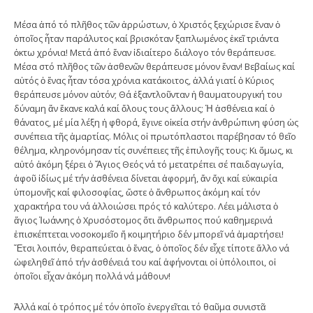
Μέσα ἀπό τό πλῆθος τῶν ἀρρώστων, ὁ Χριστός ξεχώρισε ἕναν ὁ
ὁποῖος ἦταν παράλυτος καί βρισκόταν ξαπλωμένος ἐκεῖ τριάντα
ὀκτω χρόνια! Μετά ἀπό ἕναν ἰδιαίτερο διάλογο τόν θεράπευσε.
Μέσα στό πλῆθος τῶν ἀσθενῶν θεράπευσε μόνον ἕναν! Βεβαίως καί
αὐτός ὁ ἕνας ἦταν τόσα χρόνια κατάκοιτος, ἀλλά γιατί ὁ Κύριος
θεράπευσε μόνον αὐτόν; Θά ἐξαντλοῦνταν ἡ θαυματουργική του
δύναμη ἄν ἔκανε καλά καί ὅλους τους ἄλλους; Ἡ ἀσθένεια καί ὁ
θάνατος, μέ μία λέξη ἡ φθορά, ἔγινε οἰκεία στήν ἀνθρώπινη φύση ὡς
συνέπεια τῆς ἁμαρτίας. Μόλις οἱ πρωτόπλαστοι παρέβησαν τό θεῖο
θέλημα, κληρονόμησαν τίς συνέπειες τῆς ἐπιλογῆς τους: Κι ὅμως, κι
αὐτό ἀκόμη ξέρει ὁ Ἅγιος Θεός νά τό μετατρέπει σέ παιδαγωγία,
ἀφοῦ ἰδίως μέ τήν ἀσθένεια δίνεται ἀφορμή, ἄν ὄχι καί εὐκαιρία
ὑπομονῆς καί φιλοσοφίας, ὥστε ὁ ἄνθρωπος ἀκόμη καί τόν
χαρακτήρα του νά ἀλλοιώσει πρός τό καλύτερο. Λέει μάλιστα ὁ
ἅγιος Ἰωάννης ὁ Χρυσόστομος ὅτι ἄνθρωπος πού καθημερινά
ἐπισκέπτεται νοσοκομεῖο ἤ κοιμητήριο δέν μπορεῖ νά ἁμαρτήσει!
Ἔτσι λοιπόν, θεραπεύεται ὁ ἕνας, ὁ ὁποῖος δέν εἶχε τίποτε ἄλλο νά
ὠφεληθεῖ ἀπό τήν ἀσθένειά του καί ἀφήνονται οἱ ὑπόλοιποι, οἱ
ὁποῖοι εἶχαν ἀκόμη πολλά νά μάθουν!
Ἀλλά καί ὁ τρόπος μέ τόν ὁποῖο ἐνεργεῖται τό θαῦμα συνιστᾶ