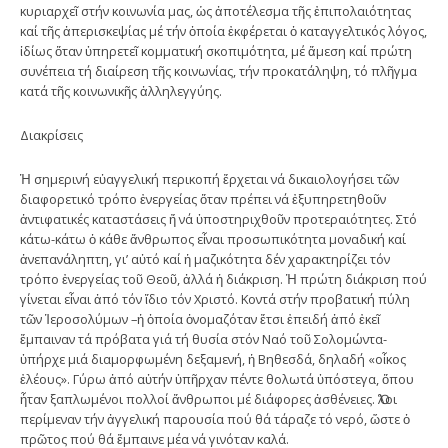
κυριαρχεῖ στήν κοινωνία μας, ὡς ἀποτέλεσμα τῆς ἐπιπολαιότητας
καί τῆς ἀπερισκεψίας μέ τήν ὁποία ἐκφέρεται ὁ καταγγελτικός λόγος,
ἰδίως ὅταν ὑπηρετεῖ κομματική σκοπιμότητα, μέ ἄμεση καί πρώτη
συνέπεια τή διαίρεση τῆς κοινωνίας, τήν προκατάληψη, τό πλῆγμα
κατά τῆς κοινωνικῆς ἀλληλεγγύης.
Διακρίσεις
Ἡ σημερινή εὐαγγελική περικοπή ἔρχεται νά δικαιολογήσει τῶν
διαφορετικό τρόπο ἐνεργείας ὅταν πρέπει νά ἐξυπηρετηθοῦν
ἀντιφατικές καταστάσεις ἤ νά ὑποστηριχθοῦν προτεραιότητες. Στό
κάτω-κάτω ὁ κάθε ἄνθρωπος εἶναι προσωπικότητα μοναδική καί
ἀνεπανάληπτη, γι’ αὐτό καί ἡ μαζικότητα δέν χαρακτηρίζει τόν
τρόπο ἐνεργείας τοῦ Θεοῦ, ἀλλά ἡ διάκριση. Ἡ πρώτη διάκριση πού
γίνεται εἶναι ἀπό τόν ἴδιο τόν Χριστό. Κοντά στήν προβατική πύλη
τῶν Ἱεροσολύμων –ἡ ὁποία ὀνομαζόταν ἔτσι ἐπειδή ἀπό ἐκεῖ
ἔμπαιναν τά πρόβατα γιά τή θυσία στόν Ναό τοῦ Σολομώντα-
ὑπήρχε μιά διαμορφωμένη δεξαμενή, ἡ Βηθεσδά, δηλαδή «οἶκος
ἐλέους». Γύρω ἀπό αὐτήν ὑπῆρχαν πέντε θολωτά ὑπόστεγα, ὅπου
ἦταν ξαπλωμένοι πολλοί ἄνθρωποι μέ διάφορες ἀσθένειες. Ὅλοι
περίμεναν τήν ἀγγελική παρουσία πού θά τάραζε τό νερό, ὥστε ὁ
πρῶτος πού θά ἔμπαινε μέα νά γινόταν καλά.