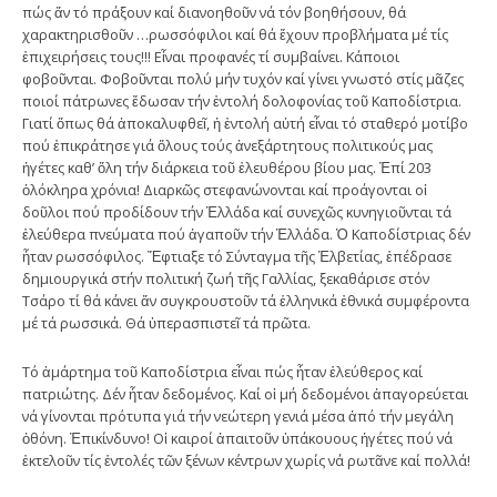
πώς ἄν τό πράξουν καί διανοηθοῦν νά τόν βοηθήσουν, θά
χαρακτηρισθοῦν …ρωσσόφιλοι καί θά ἔχουν προβλήματα μέ τίς
ἐπιχειρήσεις τους!!! Εἶναι προφανές τί συμβαίνει. Κάποιοι
φοβοῦνται. Φοβοῦνται πολύ μήν τυχόν καί γίνει γνωστό στίς μᾶζες
ποιοί πάτρωνες ἔδωσαν τήν ἐντολή δολοφονίας τοῦ Καποδίστρια.
Γιατί ὅπως θά ἀποκαλυφθεῖ, ἡ ἐντολή αὐτή εἶναι τό σταθερό μοτίβο
πού ἐπικράτησε γιά ὅλους τούς ἀνεξάρτητους πολιτικούς μας
ἡγέτες καθ’ ὅλη τήν διάρκεια τοῦ ἐλευθέρου βίου μας. Ἐπί 203
ὁλόκληρα χρόνια! Διαρκῶς στεφανώνονται καί προάγονται οἱ
δοῦλοι πού προδίδουν τήν Ἑλλάδα καί συνεχῶς κυνηγιοῦνται τά
ἐλεύθερα πνεύματα πού ἀγαποῦν τήν Ἑλλάδα. Ὁ Καποδίστριας δέν
ἦταν ρωσσόφιλος. Ἔφτιαξε τό Σύνταγμα τῆς Ἑλβετίας, ἐπέδρασε
δημιουργικά στήν πολιτική ζωή τῆς Γαλλίας, ξεκαθάρισε στόν
Τσάρο τί θά κάνει ἄν συγκρουστοῦν τά ἑλληνικά ἐθνικά συμφέροντα
μέ τά ρωσσικά. Θά ὑπερασπιστεῖ τά πρῶτα.
Τό ἁμάρτημα τοῦ Καποδίστρια εἶναι πώς ἦταν ἐλεύθερος καί
πατριώτης. Δέν ἦταν δεδομένος. Καί οἱ μή δεδομένοι ἀπαγορεύεται
νά γίνονται πρότυπα γιά τήν νεώτερη γενιά μέσα ἀπό τήν μεγάλη
ὀθόνη. Ἐπικίνδυνο! Οἱ καιροί ἀπαιτοῦν ὑπάκουους ἡγέτες πού νά
ἐκτελοῦν τίς ἐντολές τῶν ξένων κέντρων χωρίς νά ρωτᾶνε καί πολλά!