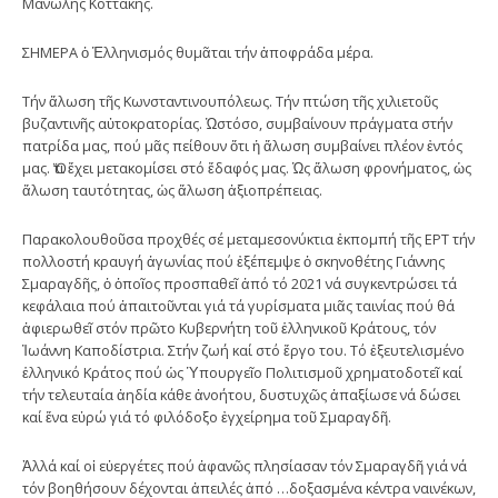
Μανώλης Κοττάκης.
ΣΗΜΕΡΑ ὁ Ἑλληνισμός θυμᾶται τήν ἀποφράδα μέρα.
Τήν ἅλωση τῆς Κωνσταντινουπόλεως. Τήν πτώση τῆς χιλιετοῦς
βυζαντινῆς αὐτοκρατορίας. Ὡστόσο, συμβαίνουν πράγματα στήν
πατρίδα μας, πού μᾶς πείθουν ὅτι ἡ ἅλωση συμβαίνει πλέον ἐντός
μας. Ὅτι ἔχει μετακομίσει στό ἔδαφός μας. Ὡς ἅλωση φρονήματος, ὡς
ἅλωση ταυτότητας, ὡς ἅλωση ἀξιοπρέπειας.
Παρακολουθοῦσα προχθές σέ μεταμεσονύκτια ἐκπομπή τῆς ΕΡΤ τήν
πολλοστή κραυγή ἀγωνίας πού ἐξέπεμψε ὁ σκηνοθέτης Γιάννης
Σμαραγδῆς, ὁ ὁποῖος προσπαθεῖ ἀπό τό 2021 νά συγκεντρώσει τά
κεφάλαια πού ἀπαιτοῦνται γιά τά γυρίσματα μιᾶς ταινίας πού θά
ἀφιερωθεῖ στόν πρῶτο Κυβερνήτη τοῦ ἑλληνικοῦ Κράτους, τόν
Ἰωάννη Καποδίστρια. Στήν ζωή καί στό ἔργο του. Τό ἐξευτελισμένο
ἑλληνικό Κράτος πού ὡς Ὑπουργεῖο Πολιτισμοῦ χρηματοδοτεῖ καί
τήν τελευταία ἀηδία κάθε ἀνοήτου, δυστυχῶς ἀπαξίωσε νά δώσει
καί ἕνα εὐρώ γιά τό φιλόδοξο ἐγχείρημα τοῦ Σμαραγδῆ.
Ἀλλά καί οἱ εὐεργέτες πού ἀφανῶς πλησίασαν τόν Σμαραγδῆ γιά νά
τόν βοηθήσουν δέχονται ἀπειλές ἀπό …δοξασμένα κέντρα ναινέκων,