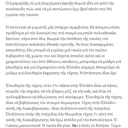
Ὁ Σμαραγδῆς σέ μιά ἐλεγχόμενη ἔκρηξη θυμοῦ εἶπε σέ αὐτή τήν
συνέντευξη πώς «καί νά μέ σκοτώσουν ἔχω βρεῖ αὐτόν πού θά
γυρίσει τήν ταινία!»
Ἡ ὁποία καί νά γυριστεῖ, μήν ὑπάρχει ἀμφιβολία, θά ἀντιμετωπίσει
πρόβλημα μέ τήν διανομή της στά σινεμά γνωστῶν πολυεθνικῶν.
Ὡστόσο, πέρα ἀπό ὅλα, θεωρῶ τήν ὑπόθεση τῆς ταινίας τοῦ
Καποδίστρια σκάνδαλο ἐθνικῆς ντροπῆς. Ἄν ἕνας διακεκριμένος
σκηνοθέτης δέν μπορεῖ νά γυρίσει μιά ταινία γιά τόν πρῶτο
Κυβερνήτη τῆς χώρας του καί δέχεται ἀπειλές αὐτός καί οἱ
χρηματοδότες του ἀπό ἄθλιους ναινέκους, μποροῦμε νά μιλᾶμε γιά
ἐλευθερία καί γιά δημοκρατία στήν Ἑλλάδα σήμερα; Μποροῦμε νά
μιλᾶμε γιά ἐλευθερία ἔκφρασης τῆς τέχνης; Ἡ ἀπάντηση εἶναι ὄχι!
Ἐλευθερία τῆς τέχνης στόν 21ο αἰῶνα στήν Ἑλλάδα εἶναι νά κάνεις
κουρέλι τήν σημαία, νά τήν βάφεις ρόζ, νά τήν καῖς, καί ὅταν σέ
συλλαμβάνουν νά ἀθωώνεσαι στό αὐτόφωρο. Ἐλευθερία τῆς τέχνης
εἶναι νά βεβηλώνεις τόν σταυρό ἀτιμώρητα. Τέχνη στήν Ἑλλάδα –
αὐτῆς τῆς διακυβέρνησης– εἶναι ὁτιδήποτε κατά τῆς πατρίδας.
Ὁτιδήποτε ὑπέρ τῆς πατρίδας δέν θεωρεῖται τέχνη. Γι’ αὐτό ἐπί
αὐτῆς τῆς διακυβέρνησης δέν ἔχω ἐλπίδα γιά τόν Καποδίστρια. Ὁ
Γιάννης ματαιοπονεῖ. Ἡ ταινία θά γίνει. Ὅταν ὁ Θεός τό θελήσει. Τώρα