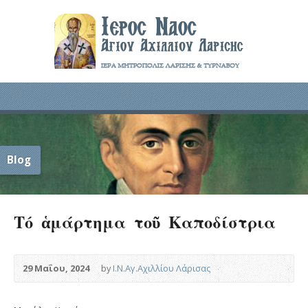
Blog
Τό ἁμάρτημα τοῦ Καποδίστρια
29 Μαΐου, 2024
by
Ι.Ν.Αγ.Αχιλλίου Λάρισας