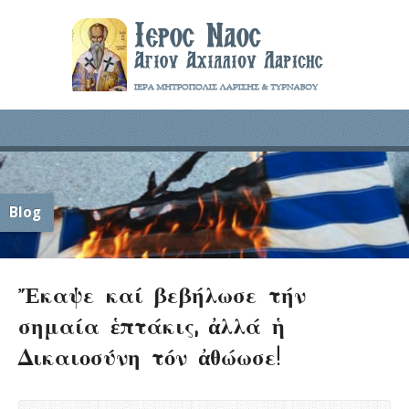
Blog
Ἔκαψε καί βεβήλωσε τήν
σημαία ἑπτάκις, ἀλλά ἡ
Δικαιοσύνη τόν ἀθώωσε!