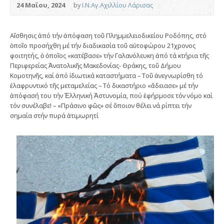
24 Μαΐου, 2024
by
Ι.Ν.Αγ.Αχιλλίου Λάρισας
Αἴσθησις ἀπό τήν ἀπόφαση τοῦ Πλημμελειοδικείου Ροδόπης, στό
ὁποῖο προσήχθη μέ τήν διαδικασία τοῦ αὐτοφώρου 21χρονος
φοιτητής, ὁ ὁποῖος «κατέβασε» τήν Γαλανόλευκη ἀπό τά κτήρια τῆς
Περιφερείας Ἀνατολικῆς Μακεδονίας- Θράκης, τοῦ Δήμου
Κομοτηνῆς, καί ἀπό ἰδιωτικά καταστήματα – Τοῦ ἀνεγνωρίσθη τό
ἐλαφρυντικό τῆς μεταμελείας – Τό δικαστήριο «ἄδειασε» μέ τήν
ἀπόφασή του τήν Ἑλληνική Ἀστυνομία, πού ἐφήρμοσε τόν νόμο καί
τόν συνέλαβε! – «Πράσινο φῶς» σέ ὅποιον θέλει νά ρίπτει τήν
σημαία στήν πυρά ἀτιμωρητί