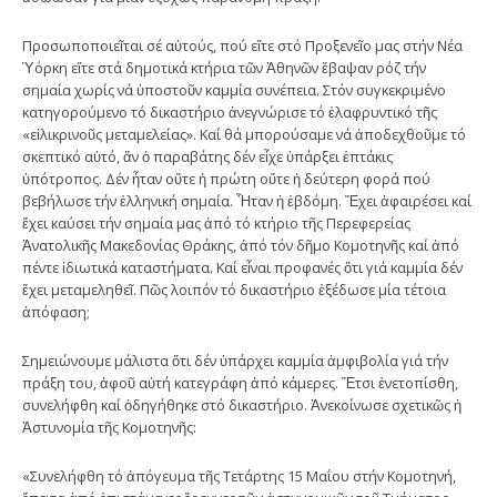
Προσωποποιεῖται σέ αὐτούς, πού εἴτε στό Προξενεῖο μας στήν Νέα
Ὑόρκη εἴτε στά δημοτικά κτήρια τῶν Ἀθηνῶν ἔβαψαν ρόζ τήν
σημαία χωρίς νά ὑποστοῦν καμμία συνέπεια. Στόν συγκεκριμένο
κατηγορούμενο τό δικαστήριο ἀνεγνώρισε τό ἐλαφρυντικό τῆς
«εἰλικρινοῦς μεταμελείας». Καί θά μπορούσαμε νά ἀποδεχθοῦμε τό
σκεπτικό αὐτό, ἄν ὁ παραβάτης δέν εἶχε ὑπάρξει ἑπτάκις
ὑπότροπος. Δέν ἦταν οὔτε ἡ πρώτη οὔτε ἡ δεύτερη φορά πού
βεβήλωσε τήν ἑλληνική σημαία. Ἦταν ἡ ἑβδόμη. Ἔχει ἀφαιρέσει καί
ἔχει καύσει τήν σημαία μας ἀπό τό κτήριο τῆς Περεφερείας
Ἀνατολικῆς Μακεδονίας Θράκης, ἀπό τόν δῆμο Κομοτηνῆς καί ἀπό
πέντε ἰδιωτικά καταστήματα. Καί εἶναι προφανές ὅτι γιά καμμία δέν
ἔχει μεταμεληθεῖ. Πῶς λοιπόν τό δικαστήριο ἐξέδωσε μία τέτοια
ἀπόφαση;
Σημειώνουμε μάλιστα ὅτι δέν ὑπάρχει καμμία ἀμφιβολία γιά τήν
πράξη του, ἀφοῦ αὐτή κατεγράφη ἀπό κάμερες. Ἔτσι ἐνετοπίσθη,
συνελήφθη καί ὁδηγήθηκε στό δικαστήριο. Ἀνεκοίνωσε σχετικῶς ἡ
Ἀστυνομία τῆς Κομοτηνῆς:
«Συνελήφθη τό ἀπόγευμα τῆς Τετάρτης 15 Μαΐου στήν Κομοτηνή,