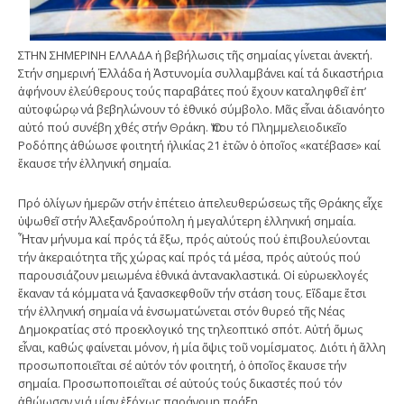
ΣΤΗΝ ΣΗΜΕΡΙΝΗ ΕΛΛΑΔΑ ἡ βεβήλωσις τῆς σημαίας γίνεται ἀνεκτή.
Στήν σημερινή Ἑλλάδα ἡ Ἀστυνομία συλλαμβάνει καί τά δικαστήρια
ἀφήνουν ἐλεύθερους τούς παραβάτες πού ἔχουν καταληφθεῖ ἐπ’
αὐτοφώρῳ νά βεβηλώνουν τό ἐθνικό σύμβολο. Μᾶς εἶναι ἀδιανόητο
αὐτό πού συνέβη χθές στήν Θράκη. Ὅπου τό Πλημμελειοδικεῖο
Ροδόπης ἀθώωσε φοιτητή ἡλικίας 21 ἐτῶν ὁ ὁποῖος «κατέβασε» καί
ἔκαυσε τήν ἑλληνική σημαία.
Πρό ὀλίγων ἡμερῶν στήν ἐπέτειο ἀπελευθερώσεως τῆς Θράκης εἶχε
ὑψωθεῖ στήν Ἀλεξανδρούπολη ἡ μεγαλύτερη ἑλληνική σημαία.
Ἦταν μήνυμα καί πρός τά ἔξω, πρός αὐτούς πού ἐπιβουλεύονται
τήν ἀκεραιότητα τῆς χώρας καί πρός τά μέσα, πρός αὐτούς πού
παρουσιάζουν μειωμένα ἐθνικά ἀντανακλαστικά. Οἱ εὐρωεκλογές
ἔκαναν τά κόμματα νά ξανασκεφθοῦν τήν στάση τους. Εἴδαμε ἔτσι
τήν ἑλληνική σημαία νά ἐνσωματώνεται στόν θυρεό τῆς Νέας
Δημοκρατίας στό προεκλογικό της τηλεοπτικό σπότ. Αὐτή ὅμως
εἶναι, καθώς φαίνεται μόνον, ἡ μία ὄψις τοῦ νομίσματος. Διότι ἡ ἄλλη
προσωποποιεῖται σέ αὐτόν τόν φοιτητή, ὁ ὁποῖος ἔκαυσε τήν
σημαία. Προσωποποιεῖται σέ αὐτούς τούς δικαστές πού τόν
ἀθώωσαν γιά μίαν ἐξόχως παράνομη πράξη.