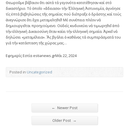
Θεωροῦμε βέβαιον ὅτι αὐτά τά γεγονότα κατετέθησαν καί στό
δικαστήριο. Τό ὁποῖο «ἄδειασε» τήν Ἑλληνική Ἀστυνομία, ἀγνόησε
τίς ἑπτά βεβηλώσεις τῆς σημαίας πού διέπραξε ὁ δράστης καί τούς
ἀνεγνώρισε ὅτι ἔχει μεταμεληθεῖ! Μέ συνέπεια πλέον νά
δημιουργεῖται προηγούμενο. Οὐδείς κινδυνεύει νά τιμωρηθεῖ ἀπό
τήν ἑλληνική Δικαιοσύνη ὅταν καίει τήν ἑλληνική σημαία. Ἀρκεῖ νά
δηλώσει «μεταμέλεια». Ἄς βγάλει ὁ καθένας τά συμπεράσματά του
γιά τήν κατάσταση τῆς χώρας μας…
Εφημερίς Εστία estianews.grΜάι 22, 2024
Posted in
Uncategorized
←
Newer Post
→
Older Post