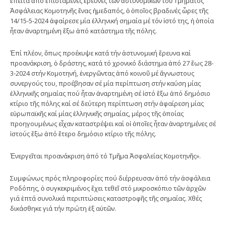
ἔπειτα ἀπό ἐπιστάμενες ἔρευνες τῶν ἀστυνομικῶν τοῦ Τμήματος
Ἀσφάλειας Κομοτηνῆς ἕνας ἡμεδαπός, ὁ ὁποῖος βραδινές ὧρες τῆς
14/15-5-2024 ἀφαίρεσε μία ἑλληνική σημαία μέ τόν ἱστό της, ἡ ὁποία
ἦταν ἀναρτημένη ἔξω ἀπό κατάστημα τῆς πόλης.
Ἐπί πλέον, ὅπως προέκυψε κατά τήν ἀστυνομική ἔρευνα καί
προανάκριση, ὁ δράστης, κατά τό χρονικό διάστημα ἀπό 27 ἕως 28-
3-2024 στήν Κομοτηνή, ἐνεργῶντας ἀπό κοινοῦ μέ ἄγνωστους
συνεργούς του, προέβησαν σέ μία περίπτωση στήν καύση μίας
ἑλληνικῆς σημαίας πού ἦταν ἀναρτημένη σέ ἱστό ἔξω ἀπό δημόσιο
κτίριο τῆς πόλης καί σέ δεύτερη περίπτωση στήν ἀφαίρεση μίας
εὐρωπαϊκῆς καί μίας ἑλληνικῆς σημαίας, μέρος τῆς ὁποίας
προηγουμένως εἶχαν καταστρέψει καί οἱ ὁποῖες ἦταν ἀναρτημένες σέ
ἱστούς ἔξω ἀπό ἕτερο δημόσιο κτίριο τῆς πόλης.
Ἐνεργεῖται προανάκριση ἀπό τό Τμῆμα Ἀσφαλείας Κομοτηνῆς».
Συμφώνως πρός πληροφορίες πού διέρρευσαν ἀπό τήν ἀσφάλεια
Ροδόπης, ὁ συγκεκριμένος ἔχει τεθεῖ στό μικροσκόπιο τῶν ἀρχῶν
γιά ἑπτά συνολικά περιπτώσεις καταστροφῆς τῆς σημαίας. Χθές
δικάσθηκε γιά τήν πρώτη ἐξ αὐτῶν.