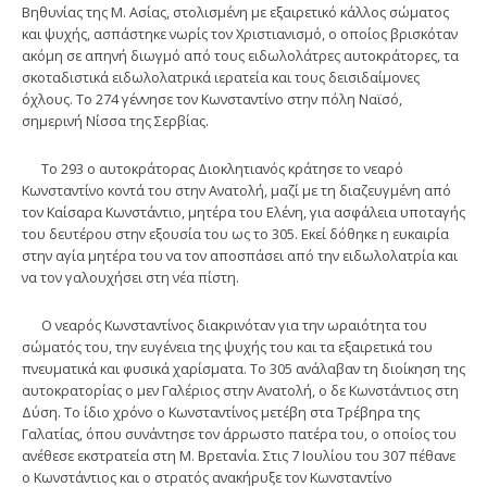
Βηθυνίας της Μ. Ασίας, στολισμένη με εξαιρετικό κάλλος σώματος
και ψυχής, ασπάστηκε νωρίς τον Χριστιανισμό, ο οποίος βρισκόταν
ακόμη σε απηνή διωγμό από τους ειδωλολάτρες αυτοκράτορες, τα
σκοταδιστικά ειδωλολατρικά ιερατεία και τους δεισιδαίμονες
όχλους. Το 274 γέννησε τον Κωνσταντίνο στην πόλη Ναϊσό,
σημερινή Νίσσα της Σερβίας.
Το 293 ο αυτοκράτορας Διοκλητιανός κράτησε το νεαρό
Κωνσταντίνο κοντά του στην Ανατολή, μαζί με τη διαζευγμένη από
τον Καίσαρα Κωνστάντιο, μητέρα του Ελένη, για ασφάλεια υποταγής
του δευτέρου στην εξουσία του ως το 305. Εκεί δόθηκε η ευκαιρία
στην αγία μητέρα του να τον αποσπάσει από την ειδωλολατρία και
να τον γαλουχήσει στη νέα πίστη.
Ο νεαρός Κωνσταντίνος διακρινόταν για την ωραιότητα του
σώματός του, την ευγένεια της ψυχής του και τα εξαιρετικά του
πνευματικά και φυσικά χαρίσματα. Το 305 ανάλαβαν τη διοίκηση της
αυτοκρατορίας ο μεν Γαλέριος στην Ανατολή, ο δε Κωνστάντιος στη
Δύση. Το ίδιο χρόνο ο Κωνσταντίνος μετέβη στα Τρέβηρα της
Γαλατίας, όπου συνάντησε τον άρρωστο πατέρα του, ο οποίος του
ανέθεσε εκστρατεία στη Μ. Βρετανία. Στις 7 Ιουλίου του 307 πέθανε
ο Κωνστάντιος και ο στρατός ανακήρυξε τον Κωνσταντίνο