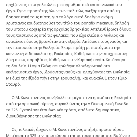
αρχίζοντας το μεγαλειώδες μεταρρυθμιστικό και κοινωνικό του
έργο. Έγινε προστάτης όλων των πολιτών, ανεξάρτητα από τη
θρησκευτική τους πίστη, για το λόγο αυτό δεν έγινε ακόμη
Χριστιανός και διατηρούσε τον τίτλο του pontifix maximus, δηλαδή
του ύπατου αρχιερέα της αρχαίας θρησκείας. Απελευθέρωσε όλους
τους Χριστιανούς από τις φυλακές, που είχε κλείσει ο Λικίνιος και
ανακάλεσε όσους βρισκόταν στην εξορία. Απέδωσε τους ναούς και
την περιουσία στην Εκκλησία. Έκαμε πράξη με διατάγματα την
κοινωνική διδασκαλία της Εκκλησίας. Καθιέρωσε την υποχρεωτική
δίκη στους παραβάτες. Καθιέρωσε την Κυριακή αργία. Κατάργησε
τη δουλεία. Η αγία Ελένη αφιερώθηκε ολοκληρωτικά στο
εκκλησιαστικό έργο, ιδρύοντας ναούς και ενισχύοντας την Εκκλησία.
Με δικά της έξοδα πήγε στην Ιερουσαλήμ και ανακάλυψε τον Τίμιο
Σταυρό.
Ο Μ. Κωνσταντίνος συνέβαλλε τα μέγιστα να ηρεμήσει η Εκκλησία
από την αρειανική αίρεση, συγκαλώντας την Α΄ Οικουμενική Σύνοδο
το 325. Εγκαινίασε έτσι έναν νέο τρόπο, απόλυτα δημοκρατικό,
διακυβέρνησης της Εκκλησίας.
Ως πολιτικός άρχων ο Μ. Κωνσταντίνος υπήρξε πρωτοπόρος.
Μετέφερε το 325 την πρωτεύουσα της αυτοκρατορίας στο Βυζάντιο,