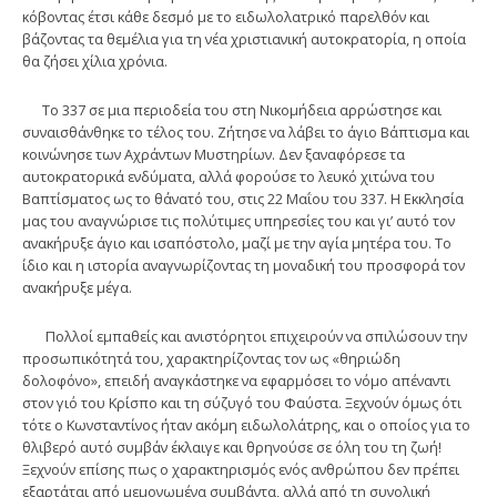
κόβοντας έτσι κάθε δεσμό με το ειδωλολατρικό παρελθόν και
βάζοντας τα θεμέλια για τη νέα χριστιανική αυτοκρατορία, η οποία
θα ζήσει χίλια χρόνια.
Το 337 σε μια περιοδεία του στη Νικομήδεια αρρώστησε και
συναισθάνθηκε το τέλος του. Ζήτησε να λάβει το άγιο Βάπτισμα και
κοινώνησε των Αχράντων Μυστηρίων. Δεν ξαναφόρεσε τα
αυτοκρατορικά ενδύματα, αλλά φορούσε το λευκό χιτώνα του
Βαπτίσματος ως το θάνατό του, στις 22 Μαΐου του 337. Η Εκκλησία
μας του αναγνώρισε τις πολύτιμες υπηρεσίες του και γι’ αυτό τον
ανακήρυξε άγιο και ισαπόστολο, μαζί με την αγία μητέρα του. Το
ίδιο και η ιστορία αναγνωρίζοντας τη μοναδική του προσφορά τον
ανακήρυξε μέγα.
Πολλοί εμπαθείς και ανιστόρητοι επιχειρούν να σπιλώσουν την
προσωπικότητά του, χαρακτηρίζοντας τον ως «θηριώδη
δολοφόνο», επειδή αναγκάστηκε να εφαρμόσει το νόμο απέναντι
στον γιό του Κρίσπο και τη σύζυγό του Φαύστα. Ξεχνούν όμως ότι
τότε ο Κωνσταντίνος ήταν ακόμη ειδωλολάτρης, και ο οποίος για το
θλιβερό αυτό συμβάν έκλαιγε και θρηνούσε σε όλη του τη ζωή!
Ξεχνούν επίσης πως ο χαρακτηρισμός ενός ανθρώπου δεν πρέπει
εξαρτάται από μεμονωμένα συμβάντα, αλλά από τη συνολική