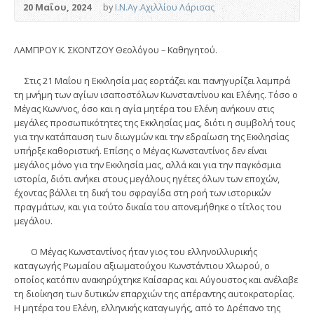
20 Μαΐου, 2024
by
Ι.Ν.Αγ.Αχιλλίου Λάρισας
ΛΑΜΠΡΟΥ Κ. ΣΚΟΝΤΖΟΥ Θεολόγου – Καθηγητού.
Στις 21 Μαΐου η Εκκλησία μας εορτάζει και πανηγυρίζει λαμπρά
τη μνήμη των αγίων ισαποστόλων Κωνσταντίνου και Ελένης. Τόσο ο
Μέγας Κων/νος, όσο και η αγία μητέρα του Ελένη ανήκουν στις
μεγάλες προσωπικότητες της Εκκλησίας μας, διότι η συμβολή τους
για την κατάπαυση των διωγμών και την εδραίωση της Εκκλησίας
υπήρξε καθοριστική. Επίσης ο Μέγας Κωνσταντίνος δεν είναι
μεγάλος μόνο για την Εκκλησία μας, αλλά και για την παγκόσμια
ιστορία, διότι ανήκει στους μεγάλους ηγέτες όλων των εποχών,
έχοντας βάλλει τη δική του σφραγίδα στη ροή των ιστορικών
πραγμάτων, και για τούτο δικαία του απονεμήθηκε ο τίτλος του
μεγάλου.
Ο Μέγας Κωνσταντίνος ήταν γιος του ελληνοϊλλυρικής
καταγωγής Ρωμαίου αξιωματούχου Κωνστάντιου Χλωρού, ο
οποίος κατόπιν ανακηρύχτηκε Καίσαρας και Αύγουστος και ανέλαβε
τη διοίκηση των δυτικών επαρχιών της απέραντης αυτοκρατορίας.
Η μητέρα του Ελένη, ελληνικής καταγωγής, από το Δρέπανο της