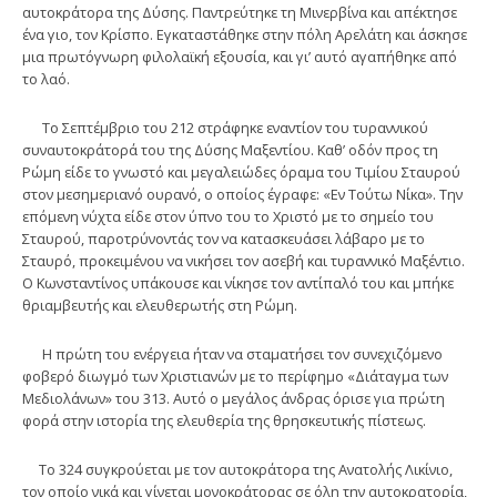
αυτοκράτορα της Δύσης. Παντρεύτηκε τη Μινερβίνα και απέκτησε
ένα γιο, τον Κρίσπο. Εγκαταστάθηκε στην πόλη Αρελάτη και άσκησε
μια πρωτόγνωρη φιλολαϊκή εξουσία, και γι’ αυτό αγαπήθηκε από
το λαό.
Το Σεπτέμβριο του 212 στράφηκε εναντίον του τυραννικού
συναυτοκράτορά του της Δύσης Μαξεντίου. Καθ’ οδόν προς τη
Ρώμη είδε το γνωστό και μεγαλειώδες όραμα του Τιμίου Σταυρού
στον μεσημεριανό ουρανό, ο οποίος έγραφε: «Εν Τούτω Νίκα». Την
επόμενη νύχτα είδε στον ύπνο του το Χριστό με το σημείο του
Σταυρού, παροτρύνοντάς τον να κατασκευάσει λάβαρο με το
Σταυρό, προκειμένου να νικήσει τον ασεβή και τυραννικό Μαξέντιο.
Ο Κωνσταντίνος υπάκουσε και νίκησε τον αντίπαλό του και μπήκε
θριαμβευτής και ελευθερωτής στη Ρώμη.
Η πρώτη του ενέργεια ήταν να σταματήσει τον συνεχιζόμενο
φοβερό διωγμό των Χριστιανών με το περίφημο «Διάταγμα των
Μεδιολάνων» του 313. Αυτό ο μεγάλος άνδρας όρισε για πρώτη
φορά στην ιστορία της ελευθερία της θρησκευτικής πίστεως.
Το 324 συγκρούεται με τον αυτοκράτορα της Ανατολής Λικίνιο,
τον οποίο νικά και γίνεται μονοκράτορας σε όλη την αυτοκρατορία,