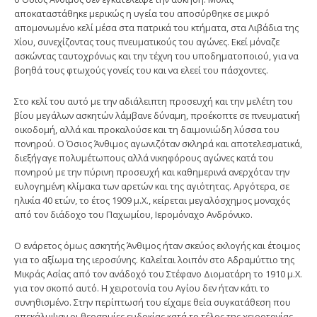
αποκαταστάθηκε μερικώς η υγεία του αποσύρθηκε σε μικρό
απομονωμένο κελί μέσα στα πατρικά του κτήματα, στα Λιβάδια της
Χίου, συνεχίζοντας τους πνευματικούς του αγώνες. Εκεί μόναζε
ασκώντας ταυτοχρόνως και την τέχνη του υποδηματοποιού, για να
βοηθά τους φτωχούς γονείς του και να ελεεί του πάσχοντες.
Στο κελί του αυτό με την αδιάλειπτη προσευχή και την μελέτη του
βίου μεγάλων ασκητών λάμβανε δύναμη, προέκοπτε σε πνευματική
οικοδομή, αλλά και προκαλούσε και τη δαιμονιώδη λύσσα του
πονηρού. Ο Όσιος Άνθιμος αγωνιζόταν σκληρά και αποτελεσματικά,
διεξήγαγε πολυμέτωπους αλλά νικηφόρους αγώνες κατά του
πονηρού με την πύρινη προσευχή και καθημερινά ανερχόταν την
ευλογημένη κλίμακα των αρετών και της αγιότητας. Αργότερα, σε
ηλικία 40 ετών, το έτος 1909 μ.Χ., κείρεται μεγαλόσχημος μοναχός
από τον διάδοχο του Παχωμίου, Ιερομόναχο Ανδρόνικο.
Ο ενάρετος όμως ασκητής Άνθιμος ήταν σκεύος εκλογής και έτοιμος
για το αξίωμα της ιεροσύνης. Καλείται λοιπόν στο Αδραμύττιο της
Μικράς Ασίας από τον ανάδοχό του Στέφανο Διοματάρη το 1910 μ.Χ.
για τον σκοπό αυτό. Η χειροτονία του Αγίου δεν ήταν κάτι το
συνηθισμένο. Στην περίπτωσή του είχαμε θεία συγκατάθεση που
απεκάλυψαν οι θεοσημίες ευδοκίας κατά το τέλος της χειροτονίας.