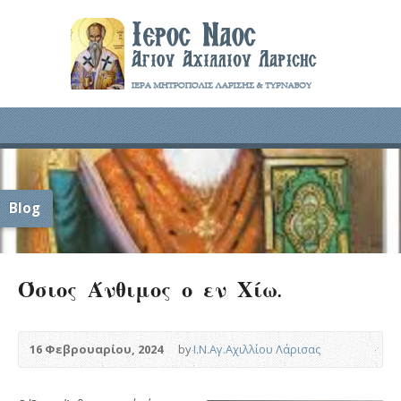
Blog
Όσιος Άνθιμος ο εν Χίω.
16 Φεβρουαρίου, 2024
by
Ι.Ν.Αγ.Αχιλλίου Λάρισας