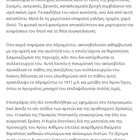
Σεισμός, αστραπές, βροντές, κατακλυσμιαία βροχή συμβαίνουν την
ιερή εκείνη ώρα. Τα κανδήλια του ναού κινούνται, ενώ ένα από αυτά
καταπίπτει. Μετά δε τη χειροτονία επικρατεί γαλήνη, ηρεμία, χαρά
Θεού. Τα φυσικά αυτά φαινόμενα αποκαλύπτουν και μαρτυρούν την
ευαρέσκεια του Θεού και τη θεία συγκατάνευση.
Όσο καιρό παρέμενε στο Αδραμύττιο, ακτινοβολούσε εκθαμβωτικά
με την αρετή και την αγιότητά του, η οποία ίσχυσε να θεραπεύσει
δαιμονιζόμενο της περιοχής, κάτι που δεν κατόρθωσαν οι
συλλειτουργοί του. Αυτή λοιπόν η πνευματική του ακτινοβολία
προκάλεσε το πάθος της αντιζηλίας των συλλειτουργών του.
Εκείνος θέλοντας να τους ελευθερώσει από το πάθος αυτό,
εγκατέλειψε το Αδραμύττιο το 1911 μ.Χ. και μετέβη στο Άγιον Όρος,
όπου οι Αγιορείτες μοναχοί του επιδαψίλευσαν πολλές τιμές.
Επιστρέψας στη Χίο τοποθετήθηκε ως εφημέριος στο Λεπροκομείο.
Εκεί άνοιξε το νέο στάδιο των αρετών και της αγαθοεργού δράσεώς
του. Η εικόνα της Παναγίας Υπαπαντής επικεντρώνει την όλη του
ευεργετική δράση. Η Κυρία Θεοτόκος διά της μεσιτείας και της
προσευχής του Αγίου Ανθίμου επιτελεί αναρίθμητα θαύματα
θεραπείας ασθενών επωνύμων και ανώνυμων πιστών. Το ίδρυμα
αυτό με τους δυστυχείς λεπρούς καθίσταται πνευματικό κέντρο