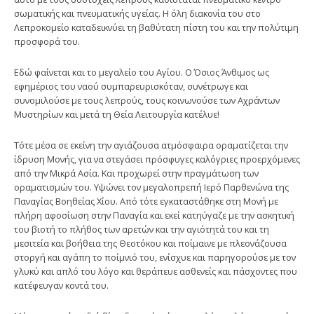
σωματικής και πνευματικής υγείας. Η όλη διακονία του στο
Λεπροκομείο καταδεικνύει τη βαθύτατη πίστη του και την πολύτιμη
προσφορά του.
Εδώ φαίνεται και το μεγαλείο του Αγίου. Ο Όσιος Άνθιμος ως
εφημέριος του ναού συμπαρευρισκόταν, συνέτρωγε και
συνομιλούσε με τους λεπρούς, τους κοινωνούσε των Αχράντων
Μυστηρίων και μετά τη Θεία Λειτουργία κατέλυε!
Τότε μέσα σε εκείνη την αγιάζουσα ατμόσφαιρα οραματίζεται την
ίδρυση Μονής, για να στεγάσει πρόσφυγες καλόγριες προερχόμενες
από την Μικρά Ασία. Και προχωρεί στην πραγμάτωση των
οραματισμών του. Υψώνει τον μεγαλοπρεπή Ιερό Παρθενώνα της
Παναγίας Βοηθείας Χίου. Από τότε εγκαταστάθηκε στη Μονή με
πλήρη αφοσίωση στην Παναγία και εκεί κατηύγαζε με την ασκητική
του βιοτή το πλήθος των αρετών και την αγιότητά του και τη
μεσιτεία και βοήθεια της Θεοτόκου και ποίμαινε με πλεονάζουσα
στοργή και αγάπη το ποίμνιό του, ενίσχυε και παρηγορούσε με τον
γλυκύ και απλό του λόγο και θεράπευε ασθενείς και πάσχοντες που
κατέφευγαν κοντά του.