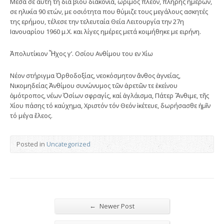
Μέσα σε αυτή τη διά βίου διακονία, ώριμος πλέον, πλήρης ημερών,
σε ηλικία 90 ετών, με οσιότητα που θύμιζε τους μεγάλους ασκητές
της ερήμου, τέλεσε την τελευταία Θεία Λειτουργία την 27η
Ιανουαρίου 1960 μ.Χ. και λίγες ημέρες μετά κοιμήθηκε με ειρήνη.
Ἀπολυτίκιον Ἦχος γ’. Οσίου Ανθίμου του εν Χίω
Νέον στήριγμα Ὀρθοδοξίας, νεοκόσμητον ἄνθος ἁγνείας,
Νικομηδείας Ἀνθίμου συνώνυμος τῶν ἀρετῶν τε ἐκείνου
ὁμότροπος, νέων Ὁσίων σφραγίς, καί ἀγλάισμα, Πάτερ Ἄνθιμε, τῆς
Χίου πάσης τό καύχημα, Χριστόν τόν Θεόν ἱκέτευε, δωρήσασθε ἡμῖν
τό μέγα ἔλεος.
Posted in
Uncategorized
←
Newer Post