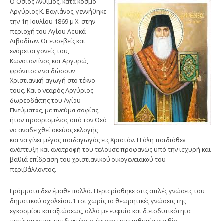
Ο Όσιος Άνθιμος, κατά κόσμο
Αργύριος Κ. Βαγιάνος, γεννήθηκε
την 1η Ιουλίου 1869 μ.Χ. στην
περιοχή του Αγίου Λουκά
Λιβαδίων. Οι ευσεβείς και
ενάρετοι γονείς του,
Κωνσταντίνος και Αργυρώ,
φρόντισαν να δώσουν
Χριστιανική αγωγή στο τέκνο
τους. Και ο νεαρός Αργύριος
δωρεοδέκτης του Αγίου
Πνεύματος, με πνεύμα σοφίας,
ήταν προορισμένος από τον Θεό
να αναδειχθεί σκεύος εκλογής
και να γίνει μέγας παιδαγωγός εις Χριστόν. Η όλη παιδιόθεν
ανάπτυξη και ανατροφή του τελούσε προφανώς υπό την ισχυρή και
βαθιά επίδραση του χριστιανικού οικογενειακού του
περιβάλλοντος.
Γράμματα δεν έμαθε πολλά. Περιορίσθηκε στις απλές γνώσεις του
δημοτικού σχολείου. Έτσι χωρίς τα θεωρητικές γνώσεις της
εγκοσμίου καταξιώσεως, αλλά με ευφυΐα και διεισδυτικότητα
πνεύματος και με ιδιαιτέρως έντονη την επιθυμία για βίο