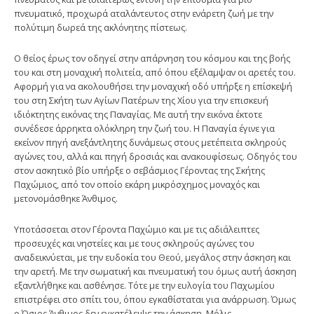
πνευματικό, προχωρά αταλάντευτος στην ενάρετη ζωή με την
πολύτιμη δωρεά της ακλόνητης πίστεως.
Ο θείος έρως τον οδηγεί στην απάρνηση του κόσμου και της βοής
του και στη μοναχική πολιτεία, από όπου εξέλαμψαν οι αρετές του.
Αφορμή για να ακολουθήσει την μοναχική οδό υπήρξε η επίσκεψή
του στη Σκήτη των Αγίων Πατέρων της Χίου για την επισκευή
ιδιόκτητης εικόνας της Παναγίας. Με αυτή την εικόνα έκτοτε
συνέδεσε άρρηκτα ολόκληρη την ζωή του. Η Παναγία έγινε για
εκείνον πηγή ανεξάντλητης δυνάμεως στους μετέπειτα σκληρούς
αγώνες του, αλλά και πηγή δροσιάς και ανακουφίσεως. Οδηγός του
στον ασκητικό βίο υπήρξε ο σεβάσμιος Γέροντας της Σκήτης
Παχώμιος, από τον οποίο εκάρη μικρόσχημος μοναχός και
μετονομάσθηκε Άνθιμος.
Υποτάσσεται στον Γέροντα Παχώμιο και με τις αδιάλειπτες
προσευχές και νηστείες και με τους σκληρούς αγώνες του
αναδεικνύεται, με την ευδοκία του Θεού, μεγάλος στην άσκηση και
την αρετή. Με την σωματική και πνευματική του όμως αυτή άσκηση
εξαντλήθηκε και ασθένησε. Τότε με την ευλογία του Παχωμίου
επιστρέφει στο σπίτι του, όπου εγκαθίσταται για ανάρρωση. Όμως
ο Όσιος Άνθιμος δεν εγκατέλειψε την άσκηση. Μόλις