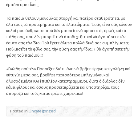
ἐμπόρευμα εἶναι;;;
Τὰ παιδιὰ θέλουν μανούλας στοργή καὶ πατέρα σταθερότητα, μὲ
ὅλα τους τὰ προτερήματα καὶ τὰ ἐλαττώματα. Ἐσᾶς τί νὰ σᾶς κάνουν
καλοί μου ἄνθρωποι ποὺ δὲν μπορεῖτε νὰ ὁρίσετε τὶς ὁρμές καὶ τὰ
πάθη σας, ποὺ δὲν μπορεῖτε νὰ ἀποδεχτῆτε καὶ νὰ ἀγαπήσετε τὸν
ἑαυτό σας τὸν ἴδιο; Ποὺ ἔχετε ἄλυτα πολλὰ δικά σας συμπλέγματα;
Ποὺ μισεῖτε τὸ φῦλο σας, τὴν φύση σας τὴν ἴδια;; ( θὰ ἀγαπήσετε τὴν
φύση τοῦ παιδιοῦ ;;)
«Γνώθη σαὐτὸν» Προσέξτε διότι, ἀντὶ νὰ βρῆτε εἰρήνη καὶ γαλήνη καὶ
εὐτυχία μέσα σας, βρεθῆτε περισσότερο μπλεγμένοι καὶ
ἁλυσοδεμένοι ΚΑΙ ἐπιπλέον κατεστραμμένοι, διότι ὁ διάολος δὲν
κάνει φίλους καὶ ὅσους προσεταιρίζεται καὶ ὑποστηρίζει, τοὺς
ἀπομυζᾶ καὶ τοὺς καταστρέφει χαιρέκακα!
Posted in
Uncategorized