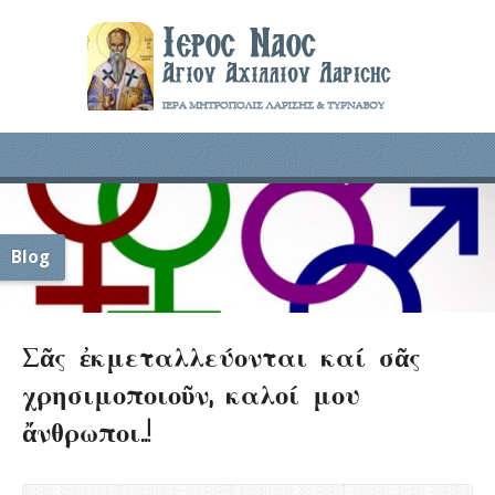
Blog
Σᾶς ἐκμεταλλεύονται καί σᾶς
χρησιμοποιοῦν, καλοί μου
ἄνθρωποι..!