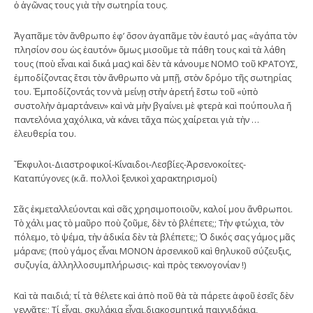
ὁ ἀγῶνας τους γιὰ τὴν σωτηρία τους.
Ἀγαπᾶμε τὸν ἄνθρωπο ἐφ’ ὅσον ἀγαπᾶμε τὸν ἑαυτό μας «ἀγάπα τὸν
πλησίον σου ὡς ἑαυτόν» ὅμως μισοῦμε τὰ πάθη τους καὶ τὰ λάθη
τους (ποὺ εἶναι καὶ δικά μας) καὶ δὲν τὰ κάνουμε ΝΟΜΟ τοῦ ΚΡΑΤΟΥΣ,
ἐμποδίζοντας ἔτσι τὸν ἄνθρωπο νὰ μπῇ, στὸν δρόμο τῆς σωτηρίας
του. Ἐμποδίζοντάς τον νὰ μείνῃ στὴν ἀρετή ἔστω τοῦ «ὑπὸ
συστολὴν ἁμαρτάνειν» καὶ νὰ μὴν βγαίνει μὲ φτερὰ καὶ πούπουλα ἤ
παντελόνια χαχόλικα, νὰ κάνει τἄχα πὼς χαίρεται γιὰ τὴν …
ἐλευθερία του.
Ἔκφυλοι-Διαστροφικοί-Κίναιδοι-Λεσβίες-Ἀρσενοκοίτες-
Καταπύγονες (κ.ἄ. πολλοὶ ξενικοὶ χαρακτηρισμοί)
Σᾶς ἐκμεταλλεύονται καὶ σᾶς χρησιμοποιοῦν, καλοί μου ἄνθρωποι.
Τὸ χάλι μας τὸ μαῦρο ποὺ ζοῦμε, δὲν τὸ βλέπετε;; Τὴν φτώχια, τὸν
πόλεμο, τὸ ψέμα, τὴν ἀδικία δὲν τὰ βλέπετε;; Ὁ δικός σας γάμος μᾶς
μάρανε; (ποὺ γάμος εἶναι ΜΟΝΟΝ ἀρσενικοῦ καὶ θηλυκοῦ σύζευξις,
συζυγία, ἀλληλλοσυμπλήρωσις- καὶ πρὸς τεκνογονίαν !)
Καὶ τὰ παιδιά; τί τὰ θέλετε καὶ ἀπὸ ποῦ θὰ τὰ πάρετε ἀφοῦ ἐσεῖς δὲν
γεννᾶτε;; Τί εἶναι, σκυλάκια εἶναι,διακοσμητικά παιχνιδάκια,