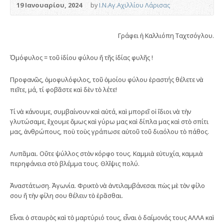
19 Ιανουαρίου, 2024
by
Ι.Ν.Αγ.Αχιλλίου Λάρισας
Γράφει ἡ Καλλιόπη Ταχτσόγλου.
Ὁμόφυλος = τοῦ ἰδίου φύλου ἤ τῆς ἰδίας φυλῆς !
Προφανῶς, ὁμοφυλόφιλος, τοῦ ὁμοίου φύλου ἐραστής θέλετε νὰ
πεῖτε, μά, τί φοβᾶστε καὶ δὲν τὸ λέτε!
Τί νὰ κάνουμε, συμβαίνουν καὶ αὐτά, καὶ μπορεῖ οἱ ἴδιοι νὰ τὴν
γλυτώσαμε, ἔχουμε ὅμως καὶ γύρω μας καὶ δίπλα μας καὶ στὸ σπίτι
μας, ἀνθρώπους, ποὺ τοὺς γράπωσε αὐτοῦ τοῦ διαόλου τὸ πάθος.
Λυπᾶμαι. Οὔτε ψύλλος στὸν κόρφο τους. Καμμιὰ εὐτυχία, καμμιὰ
περηφάνεια στὸ βλέμμα τους. Θλῖψις πολύ.
Ἀναστάτωση. Ἀγωνία. Φρικτὸ νὰ ἀντιλαμβάνεσαι πὼς μὲ τὸν φίλο
σου ἤ τὴν φίλη σου θέλειν τὸ ἐρᾶσθαι.
Εἶναι ὁ σταυρὸς καὶ τὸ μαρτύριό τους, εἶναι ὁ δαίμονάς τους ΑΛΛΑ καὶ