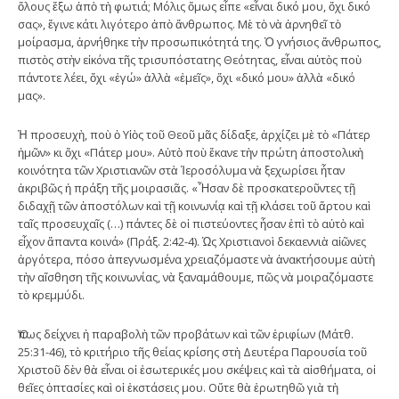
ὅλους ἔξω ἀπὸ τὴ φωτιά; Μόλις ὅμως εἶπε «εἶναι δικό μου, ὄχι δικό
σας», ἔγινε κάτι λιγότερο ἀπὸ ἄνθρωπος. Μὲ τὸ νὰ ἀρνηθεῖ τὸ
μοίρασμα, ἀρνήθηκε τὴν προσωπικότητά της. Ὁ γνήσιος ἄνθρωπος,
πιστὸς στὴν εἰκόνα τῆς τρισυπόστατης Θεότητας, εἶναι αὐτὸς ποὺ
πάντοτε λέει, ὄχι «ἐγώ» ἀλλὰ «ἐμεῖς», ὄχι «δικό μου» ἀλλὰ «δικό
μας».
Ἡ προσευχὴ, ποὺ ὁ Υἱὸς τοῦ Θεοῦ μᾶς δίδαξε, ἀρχίζει μὲ τὸ «Πάτερ
ἡμῶν» κι ὄχι «Πάτερ μου». Αὐτὸ ποὺ ἔκανε τὴν πρώτη ἀποστολικὴ
κοινότητα τῶν Χριστιανῶν στὰ Ἱεροσόλυμα νὰ ξεχωρίσει ἦταν
ἀκριβῶς ἡ πράξη τῆς μοιρασιᾶς. «Ἦσαν δὲ προσκατεροῦντες τῇ
διδαχῇ τῶν ἀποστόλων καὶ τῇ κοινωνίᾳ καὶ τῇ κλάσει τοῦ ἄρτου καὶ
ταῖς προσευχαῖς (…) πάντες δὲ οἱ πιστεύοντες ἦσαν ἐπὶ τὸ αὐτὸ καὶ
εἶχον ἅπαντα κοινά» (Πράξ. 2:42-4). Ὡς Χριστιανοὶ δεκαεννιὰ αἰῶνες
ἀργότερα, πόσο ἀπεγνωσμένα χρειαζόμαστε νὰ ἀνακτήσουμε αὐτὴ
τὴν αἴσθηση τῆς κοινωνίας, νὰ ξαναμάθουμε, πῶς νὰ μοιραζόμαστε
τὸ κρεμμύδι.
Ὅπως δείχνει ἡ παραβολὴ τῶν προβάτων καὶ τῶν ἐριφίων (Μάτθ.
25:31-46), τὸ κριτήριο τῆς θείας κρίσης στὴ Δευτέρα Παρουσία τοῦ
Χριστοῦ δὲν θὰ εἶναι οἱ ἐσωτερικές μου σκέψεις καὶ τὰ αἰσθήματα, οἱ
θεῖες ὀπτασίες καὶ οἱ ἐκστάσεις μου. Οὔτε θὰ ἐρωτηθῶ γιὰ τὴ