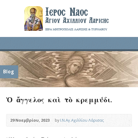
Blog
Ὁ ἄγγελος καὶ τὸ κρεμμύδι.
29 Νοεμβρίου, 2023
by
Ι.Ν.Αγ.Αχιλλίου Λάρισας