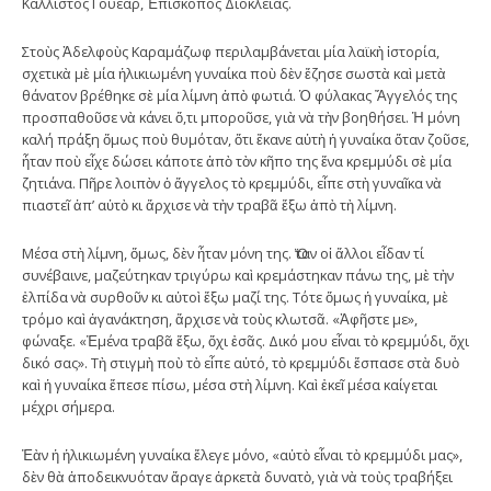
Κάλλιστος Γουέαρ, Ἐπίσκοπος Διοκλείας.
Στοὺς Ἀδελφοὺς Καραμάζωφ περιλαμβάνεται μία λαϊκὴ ἱστορία,
σχετικὰ μὲ μία ἡλικιωμένη γυναίκα ποὺ δὲν ἔζησε σωστὰ καὶ μετὰ
θάνατον βρέθηκε σὲ μία λίμνη ἀπὸ φωτιά. Ὁ φύλακας Ἄγγελός της
προσπαθοῦσε νὰ κάνει ὅ,τι μποροῦσε, γιὰ νὰ τὴν βοηθήσει. Ἡ μόνη
καλή πράξη ὅμως ποὺ θυμόταν, ὅτι ἔκανε αὐτὴ ἡ γυναίκα ὅταν ζοῦσε,
ἦταν ποὺ εἶχε δώσει κάποτε ἀπὸ τὸν κῆπο της ἕνα κρεμμύδι σὲ μία
ζητιάνα. Πῆρε λοιπὸν ὁ ἄγγελος τὸ κρεμμύδι, εἶπε στὴ γυναῖκα νὰ
πιαστεῖ ἀπ’ αὐτὸ κι ἄρχισε νὰ τὴν τραβᾶ ἔξω ἀπὸ τὴ λίμνη.
Μέσα στὴ λίμνη, ὅμως, δὲν ἦταν μόνη της. Ὅταν οἱ ἄλλοι εἶδαν τί
συνέβαινε, μαζεύτηκαν τριγύρω καὶ κρεμάστηκαν πάνω της, μὲ τὴν
ἐλπίδα νὰ συρθοῦν κι αὐτοὶ ἔξω μαζί της. Τότε ὅμως ἡ γυναίκα, μὲ
τρόμο καὶ ἀγανάκτηση, ἄρχισε νὰ τοὺς κλωτσᾶ. «Ἀφῆστε με»,
φώναξε. «Ἐμένα τραβᾶ ἔξω, ὄχι ἐσᾶς. Δικό μου εἶναι τὸ κρεμμύδι, ὄχι
δικό σας». Τὴ στιγμὴ ποὺ τὸ εἶπε αὐτό, τὸ κρεμμύδι ἔσπασε στὰ δυὸ
καὶ ἡ γυναίκα ἔπεσε πίσω, μέσα στὴ λίμνη. Καὶ ἐκεῖ μέσα καίγεται
μέχρι σήμερα.
Ἐὰν ἡ ἡλικιωμένη γυναίκα ἔλεγε μόνο, «αὐτὸ εἶναι τὸ κρεμμύδι μας»,
δὲν θὰ ἀποδεικνυόταν ἄραγε ἀρκετὰ δυνατὸ, γιὰ νὰ τοὺς τραβήξει