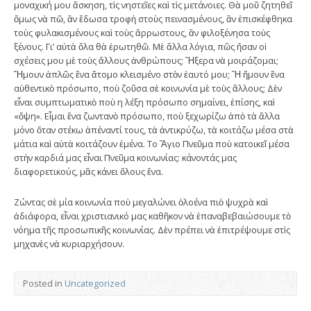
μοναχική μου ἄσκηση, τὶς νηστεῖες καὶ τὶς μετάνοιες. Θὰ μοῦ ζητηθεῖ
ὅμως νὰ πῶ, ἂν ἔδωσα τροφὴ στοὺς πεινασμένους, ἂν ἐπισκέφθηκα
τοὺς φυλακισμένους καὶ τοὺς ἄρρωστους, ἂν φιλοξένησα τοὺς
ξένους. Γι’ αὐτὰ ὅλα θὰ ἐρωτηθῶ. Μὲ ἄλλα λόγια, πῶς ἤσαν οἱ
σχέσεις μου μὲ τοὺς ἄλλους ἀνθρώπους; Ἤξερα νὰ μοιράζομαι;
Ἤμουν ἁπλῶς ἕνα ἄτομο κλεισμένο στὸν ἑαυτό μου; Ἤ ἤμουν ἕνα
αὐθεντικὸ πρόσωπο, ποὺ ζοῦσα σὲ κοινωνία μὲ τοὺς ἄλλους; Δὲν
εἶναι συμπτωματικὸ ποὺ η λέξη πρόσωπο σημαίνει, ἐπίσης, καὶ
«ὄψη». Εἶμαι ἕνα ζωντανὸ πρόσωπο, ποὺ ξεχωρίζω ἀπὸ τὰ ἄλλα
μόνο ὅταν στέκω ἀπέναντί τους, τὰ ἀντικρύζω, τὰ κοιτάζω μέσα στὰ
μάτια καὶ αὐτὰ κοιτάζουν ἐμένα. Το Ἅγιο Πνεῦμα ποὺ κατοικεῖ μέσα
στὴν καρδιά μας εἶναι Πνεῦμα κοινωνίας: κάνοντάς μας
διαφορετικούς, μᾶς κάνει ὅλους ἕνα.
Ζώντας σὲ μία κοινωνία ποὺ μεγαλώνει ὁλοένα πιὸ ψυχρὰ καὶ
ἀδιάφορα, εἶναι χριστιανικό μας καθῆκον νὰ ἐπαναβεβαιώσουμε τὸ
νόημα τῆς προσωπικῆς κοινωνίας. Δὲν πρέπει νὰ ἐπιτρέψουμε στὶς
μηχανὲς νὰ κυριαρχήσουν.
Posted in
Uncategorized