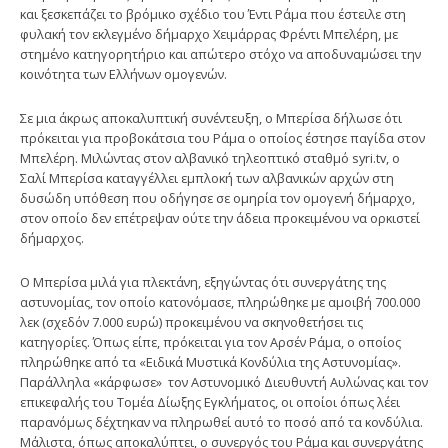
και ξεσκεπάζει το βρόμικο σχέδιο του Έντι Ράμα που έστειλε στη
φυλακή τον εκλεγμένο δήμαρχο Χειμάρρας Φρέντι Μπελέρη, με
στημένο κατηγορητήριο και απώτερο στόχο να αποδυναμώσει την
κοινότητα των Ελλήνων ομογενών.
Σε μια άκρως αποκαλυπτική συνέντευξη, ο Μπερίσα δήλωσε ότι
πρόκειται για προβοκάτσια του Ράμα ο οποίος έστησε παγίδα στον
Μπελέρη. Μιλώντας στον αλβανικό τηλεοπτικό σταθμό syri.tv, ο
Σαλί Μπερίσα καταγγέλλει εμπλοκή των αλβανικών αρχών στη
δυσώδη υπόθεση που οδήγησε σε ομηρία τον ομογενή δήμαρχο,
στον οποίο δεν επέτρεψαν ούτε την άδεια προκειμένου να ορκιστεί
δήμαρχος.
Ο Μπερίσα μιλά για πλεκτάνη, εξηγώντας ότι συνεργάτης της
αστυνομίας, τον οποίο κατονόμασε, πληρώθηκε με αμοιβή 700.000
λεκ (σχεδόν 7.000 ευρώ) προκειμένου να σκηνοθετήσει τις
κατηγορίες. Όπως είπε, πρόκειται για τον Αρσέν Ράμα, ο οποίος
πληρώθηκε από τα «Ειδικά Μυστικά Κονδύλια της Αστυνομίας».
Παράλληλα «κάρφωσε» τον Αστυνομικό Διευθυντή Αυλώνας και τον
επικεφαλής του Τομέα Δίωξης Εγκλήματος, οι οποίοι όπως λέει
παρανόμως δέχτηκαν να πληρωθεί αυτό το ποσό από τα κονδύλια.
Μάλιστα, όπως αποκαλύπτει, ο συνεργός του Ράμα και συνεργάτης