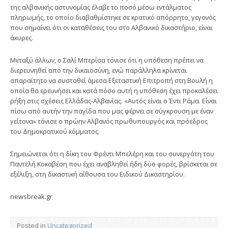
της αλβανικής αστυνομίας έλαβε το ποσό μέσω εντάλματος
πληρωμής, το οποίο διαβαθμίστηκε σε κρατικό απόρρητο, γεγονός
που σημαίνει ότι οι καταθέσεις του στο Αλβανικό δικαστήριο, είναι
άκυρες.
Μεταξύ άλλων, ο Σαλί Μπερίσα τόνισε ότι η υπόθεση πρέπει να
διερευνηθεί από την δικαιοσύνη, ενώ παράλληλα κρίνεται
απαραίτητο να συσταθεί άμεσα Εξεταστική Επιτροπή στη Βουλή η
οποία θα ερευνήσει και κατά πόσο αυτή η υπόθεση έχει προκαλέσει
ρήξη στις σχέσεις Ελλάδας-Αλβανίας. «Αυτός είναι ο Έντι Ράμα. Είναι
πίσω από αυτήν την παγίδα που μας φέρνει σε σύγκρουση με έναν
γείτονα» τόνισε ο πρώην Αλβανός πρωθυπουργός και πρόεδρος
του Δημοκρατικού κόμματος.
Σημειώνεται ότι η δίκη του Φρέντι Μπελέρη και του συνεργάτη του
Παντελή Κοκαβέση που έχει αναβληθεί ήδη δύο φορές, βρίσκεται σε
εξέλιξη, στη δικαστική αίθουσα του Ειδικού Δικαστηρίου.
newsbreak.gr
Posted in
Uncategorized