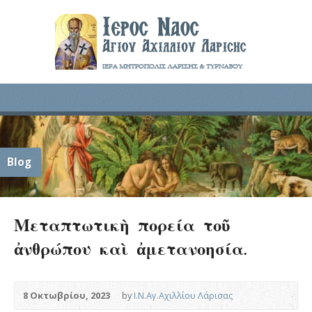
Blog
Μεταπτωτικὴ πορεία τοῦ
ἀνθρώπου καὶ ἀμετανοησία.
8 Οκτωβρίου, 2023
by
Ι.Ν.Αγ.Αχιλλίου Λάρισας