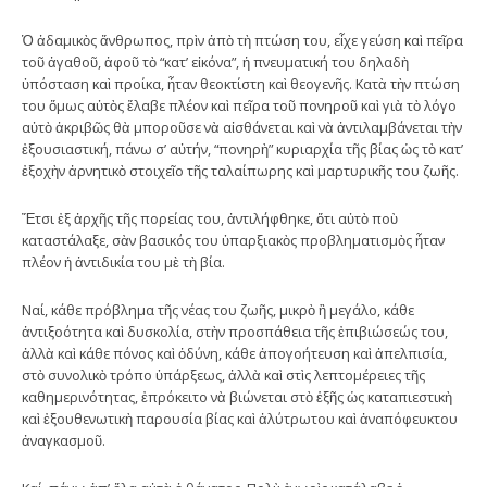
Ὁ ἀδαμικὸς ἄνθρωπος, πρὶν ἀπὸ τὴ πτώση του, εἶχε γεύση καὶ πεῖρα
τοῦ ἀγαθοῦ, ἀφοῦ τὸ “κατ’ εἰκόνα”, ἡ πνευματική του δηλαδὴ
ὑπόσταση καὶ προίκα, ἦταν θεοκτίστη καὶ θεογενῆς. Κατὰ τὴν πτώση
του ὅμως αὐτὸς ἔλαβε πλέον καὶ πεῖρα τοῦ πονηροῦ καὶ γιὰ τὸ λόγο
αὐτὸ ἀκριβῶς θὰ μποροῦσε νὰ αἰσθάνεται καὶ νὰ ἀντιλαμβάνεται τὴν
ἐξουσιαστική, πάνω σ’ αὐτήν, “πονηρὴ” κυριαρχία τῆς βίας ὡς τὸ κατ’
ἐξοχὴν ἀρνητικὸ στοιχεῖο τῆς ταλαίπωρης καὶ μαρτυρικῆς του ζωῆς.
Ἔτσι ἐξ ἀρχῆς τῆς πορείας του, ἀντιλήφθηκε, ὅτι αὐτὸ ποὺ
καταστάλαξε, σὰν βασικός του ὑπαρξιακὸς προβληματισμὸς ἦταν
πλέον ἡ ἀντιδικία του μὲ τὴ βία.
Ναί, κάθε πρόβλημα τῆς νέας του ζωῆς, μικρὸ ἢ μεγάλο, κάθε
ἀντιξοότητα καὶ δυσκολία, στὴν προσπάθεια τῆς ἐπιβιώσεώς του,
ἀλλὰ καὶ κάθε πόνος καὶ ὀδύνη, κάθε ἀπογοήτευση καὶ ἀπελπισία,
στὸ συνολικὸ τρόπο ὑπάρξεως, ἀλλὰ καὶ στὶς λεπτομέρειες τῆς
καθημερινότητας, ἐπρόκειτο νὰ βιώνεται στὸ ἑξῆς ὡς καταπιεστικὴ
καὶ ἐξουθενωτικὴ παρουσία βίας καὶ ἀλύτρωτου καὶ ἀναπόφευκτου
ἀναγκασμοῦ.