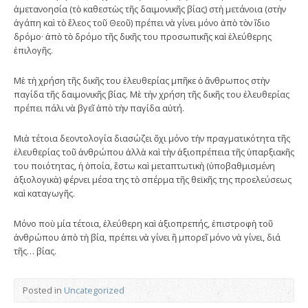
ἀμετανοησία (τὸ καθεστὼς τῆς δαιμονικῆς βίας) στὴ μετάνοια (στὴν
ἀγάπη καὶ τὸ ἔλεος τοῦ Θεοῦ) πρέπει νὰ γίνει μόνο ἀπὸ τὸν ἴδιο
δρόμο· ἀπὸ τὸ δρόμο τῆς δικῆς του προσωπικῆς καὶ ἐλεύθερης
ἐπιλογῆς.
Μὲ τὴ χρήση τῆς δικῆς του ἐλευθερίας μπῆκε ὁ ἄνθρωπος στὴν
παγίδα τῆς δαιμονικῆς βίας. Μὲ τὴν χρήση τῆς δικῆς του ἐλευθερίας
πρέπει πάλι νὰ βγεῖ ἀπὸ τὴν παγίδα αὐτή.
Μιὰ τέτοια δεοντολογία διασώζει ὄχι μόνο τὴν πραγματικότητα τῆς
ἐλευθερίας τοῦ ἀνθρώπου ἀλλὰ καὶ τὴν ἀξιοπρέπεια τῆς ὑπαρξιακῆς
του ποιότητας, ἡ ὁποία, ἔστω καὶ μεταπτωτικὴ (ὑποβαθμισμένη
ἀξιολογικὰ) φέρνει μέσα της τὸ σπέρμα τῆς θεϊκῆς της προελεύσεως
καὶ καταγωγῆς.
Μόνο ποὺ μία τέτοια, ἐλεύθερη καὶ ἀξιοπρεπής, ἐπιστροφὴ τοῦ
ἀνθρώπου ἀπὸ τὴ βία, πρέπει νὰ γίνει ἢ μπορεῖ μόνο νὰ γίνει, διά
τῆς… βίας.
Posted in
Uncategorized