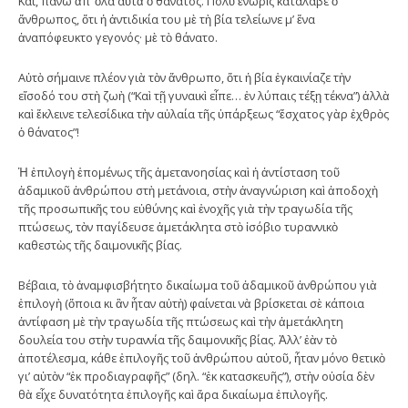
Καί, πάνω ἀπ’ ὅλα αὐτὰ ὁ θάνατος. Πολὺ ἐνωρὶς κατάλαβε ὁ
ἄνθρωπος, ὅτι ἡ ἀντιδικία του μὲ τὴ βία τελείωνε μ’ ἕνα
ἀναπόφευκτο γεγονός· μὲ τὸ θάνατο.
Αὐτὸ σήμαινε πλέον γιὰ τὸν ἄνθρωπο, ὅτι ἡ βία ἐγκαινίαζε τὴν
εἴσοδό του στὴ ζωὴ (“Καὶ τῇ γυναικὶ εἶπε… ἐν λύπαις τέξῃ τέκνα”) ἀλλὰ
καὶ ἔκλεινε τελεσίδικα τὴν αὐλαία τῆς ὑπάρξεως “ἔσχατος γὰρ ἐχθρὸς
ὁ θάνατος”!
Ἡ ἐπιλογὴ ἑπομένως τῆς ἀμετανοησίας καὶ ἡ ἀντίσταση τοῦ
ἀδαμικοῦ ἀνθρώπου στὴ μετάνοια, στὴν ἀναγνώριση καὶ ἀποδοχὴ
τῆς προσωπικῆς του εὐθύνης καὶ ἐνοχῆς γιὰ τὴν τραγωδία τῆς
πτώσεως, τὸν παγίδευσε ἀμετάκλητα στὸ ἰσόβιο τυραννικὸ
καθεστὼς τῆς δαιμονικῆς βίας.
Βέβαια, τὸ ἀναμφισβήτητο δικαίωμα τοῦ ἀδαμικοῦ ἀνθρώπου γιὰ
ἐπιλογὴ (ὅποια κι ἂν ἦταν αὐτὴ) φαίνεται νὰ βρίσκεται σὲ κάποια
ἀντίφαση μὲ τὴν τραγωδία τῆς πτώσεως καὶ τὴν ἀμετάκλητη
δουλεία του στὴν τυραννία τῆς δαιμονικῆς βίας. Ἀλλ’ ἐὰν τὸ
ἀποτέλεσμα, κάθε ἐπιλογῆς τοῦ ἀνθρώπου αὐτοῦ, ἦταν μόνο θετικὸ
γι’ αὐτὸν “ἐκ προδιαγραφῆς” (δηλ. “ἐκ κατασκευῆς”), στὴν οὐσία δὲν
θὰ εἶχε δυνατότητα ἐπιλογῆς καὶ ἄρα δικαίωμα ἐπιλογῆς.