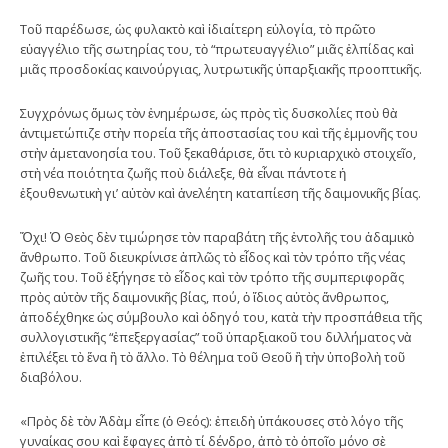
Τοῦ παρέδωσε, ὡς φυλακτὸ καὶ ἰδιαίτερη εὐλογία, τὸ πρῶτο
εὐαγγέλιο τῆς σωτηρίας του, τὸ “πρωτευαγγέλιο” μιᾶς ἐλπίδας καὶ
μιᾶς προσδοκίας καινούργιας, λυτρωτικῆς ὑπαρξιακῆς προοπτικῆς.
Συγχρόνως ὅμως τὸν ἐνημέρωσε, ὡς πρὸς τὶς δυσκολίες ποὺ θὰ
ἀντιμετώπιζε στὴν πορεία τῆς ἀποστασίας του καὶ τῆς ἐμμονῆς του
στὴν ἀμετανοησία του. Τοῦ ξεκαθάρισε, ὅτι τὸ κυριαρχικὸ στοιχεῖο,
στὴ νέα ποιότητα ζωῆς ποὺ διάλεξε, θὰ εἶναι πάντοτε ἡ
ἐξουθενωτικὴ γι’ αὐτὸν καὶ ἀνελέητη καταπίεση τῆς δαιμονικῆς βίας.
Ὄχι! Ὁ Θεὸς δὲν τιμώρησε τὸν παραβάτη τῆς ἐντολῆς του ἀδαμικὸ
ἄνθρωπο. Τοῦ διευκρίνισε ἁπλῶς τὸ εἶδος καὶ τὸν τρόπο τῆς νέας
ζωῆς του. Τοῦ ἐξήγησε τὸ εἶδος καὶ τὸν τρόπο τῆς συμπεριφορᾶς
πρὸς αὐτὸν τῆς δαιμονικῆς βίας, πού, ὁ ἴδιος αὐτὸς ἄνθρωπος,
ἀποδέχθηκε ὡς σύμβουλο καὶ ὁδηγό του, κατὰ τὴν προσπάθεια τῆς
συλλογιστικῆς “ἐπεξεργασίας” τοῦ ὑπαρξιακοῦ του διλλήματος νὰ
ἐπιλέξει τὸ ἕνα ἢ τὸ ἄλλο. Τὸ θέλημα τοῦ Θεοῦ ἢ τὴν ὑποβολὴ τοῦ
διαβόλου.
«Πρὸς δὲ τὸν Ἀδὰμ εἶπε (ὁ Θεός): ἐπειδὴ ὑπάκουσες στὸ λόγο τῆς
γυναίκας σου καὶ ἔφαγες ἀπὸ τί δένδρο, ἀπὸ τὸ ὁποῖο μόνο σὲ