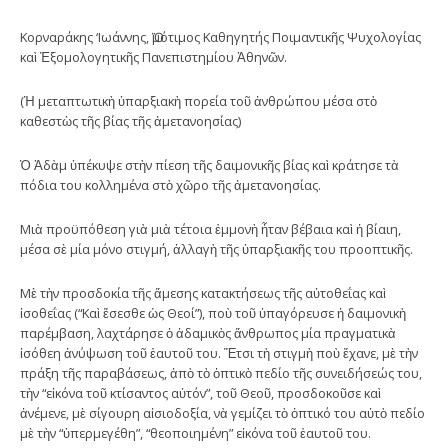
Κορναράκης ‘Ιωάννης, Ὅμότιμος Καθηγητής Ποιμαντικῆς Ψυχολογίας
καὶ Ἐξομολογητικῆς Πανεπιστημίου Ἀθηνῶν.
(Ἡ μεταπτωτικὴ ὑπαρξιακὴ πορεία τοῦ ἀνθρώπου μέσα στὸ
καθεστὼς τῆς βίας τῆς ἀμετανοησίας)
Ὁ Ἀδὰμ ὑπέκυψε στὴν πίεση τῆς δαιμονικῆς βίας καὶ κράτησε τὰ
πόδια του κολλημένα στὸ χῶρο τῆς ἀμετανοησίας.
Μιὰ προϋπόθεση γιὰ μιὰ τέτοια ἐμμονὴ ἦταν βέβαια καὶ ἡ βίαιη,
μέσα σὲ μία μόνο στιγμή, ἀλλαγὴ τῆς ὑπαρξιακῆς του προοπτικῆς.
Μὲ τὴν προσδοκία τῆς ἄμεσης κατακτήσεως τῆς αὐτοθεΐας καὶ
ἰσοθεΐας (“Καὶ ἔσεσθε ὡς Θεοί”), ποὺ τοῦ ὑπαγόρευσε ἡ δαιμονικὴ
παρέμβαση, λαχτάρησε ὁ ἀδαμικὸς ἄνθρωπος μία πραγματικὰ
ἰσόθεη ἀνύψωση τοῦ ἑαυτοῦ του. Ἔτσι τὴ στιγμὴ ποὺ ἔχανε, μὲ τὴν
πράξη τῆς παραβάσεως, ἀπὸ τὸ ὀπτικὸ πεδίο τῆς συνειδήσεώς του,
τὴν “εἰκόνα τοῦ κτίσαντος αὐτόν”, τοῦ Θεοῦ, προσδοκοῦσε καὶ
ἀνέμενε, μὲ σίγουρη αἰσιοδοξία, νὰ γεμίζει τὸ ὀπτικό του αὐτὸ πεδίο
μὲ τὴν “ὑπερμεγέθη”, “θεοποιημένη” εἰκόνα τοῦ ἑαυτοῦ του.