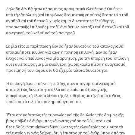
Δηλαδὴ δὲν θὰ ἦταν πλασμένος πραγματικὰ ἐλεύθερος! Θὰ ἦταν
ὑπὸ τὴν ἀπόλυτη (καὶ ἑπομένως δεσμευτικὴ γι’ αὐτὸν) δεσποτεία τοῦ
ἀγαθοῦ καὶ τοῦ θετικοῦ, χωρὶς καμία δυνατότητα ἐλεύθερης,
προσωπικῆς ἐπιλογῆς μεταξὺ ἀντιθέτων. Μεταξύ τοῦ θετικοῦ καὶ τοῦ
ἀρνητικοῦ, τοῦ καλοῦ καὶ τοῦ πονηροῦ.
Σὲ μία τέτοια περίπτωση δὲν θὰ ἦταν δυνατὸ νὰ τοῦ καταλογισθεῖ
ὁποιαδήποτε εὐθύνη γιὰ καλὴ ἢ πονηρὴ ἐπιλογή. Δὲν θὰ ἦταν
ἔνοχος καὶ ὑπεύθυνος γιὰ μία ἀρνητική, γιὰ τὴν ὕπαρξή του, ἐπιλογὴ
οὔτε ἀξιέπαινος γιὰ μία ἐλεύθερη, χωρὶς καμία πίεση ἢ ἀναγκασμό,
προτίμησή του, ἀφοῦ δὲν θὰ εἶχε μία τέτοια δυνατότητα.
Ἡ ἐπιλογὴ ὅμως τοῦ ναὶ ἢ τοῦ ὄχι, στὸν ἀπαγορευμένο καρπό,
ἀποτελεῖ ὡς δυνατότητα ἀλλὰ καὶ δικαίωμα ἀξιολογικῆς
διακρίσεως, τὴ «λυδία λίθο» τῆς ἐλευθερίας μὲ τὴν ὁποία ὁ Θεὸς
προίκισε τὸ τελειότερο δημιούργημά του.
Ἔτσι στὸ καθεστὼς τῆς τυραννίας καὶ τῆς δουλείας τῆς δαιμονικῆς
βίας εἰσῆλθε ὁ ἄνθρωπος κάνοντας χρήση τοῦ ὕψιστου καὶ
θεοειδοῦς (“κατ’ εἰκόνα”) δικαιώματος τῆς ἐλευθερίας του. Αὐτὸ τὸ
τελευταῖο γεγονὸς δείχνει, ὅτι ἡ ἐπιστροφὴ τοῦ ἀνθρώπου ἀπὸ τὴν