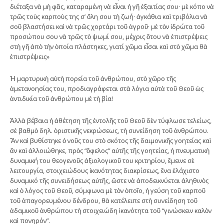
διέταξα νὰ μὴ φᾶς, καταραμένη νὰ εἶναι ἡ γῆ ἐξαιτίας σου· μὲ κόπο νὰ
τρῶς τοὺς καρποὺς της σ’ ὅλη σου τὴ ζωή· ἀγκάθια καὶ τριβόλια νὰ
σοῦ βλαστήσει καὶ νὰ τρῶς χορτάρι τοῦ ἀγροῦ· μὲ τὸν ἱδρώτα τοῦ
προσώπου σου νὰ τρῶς τὸ ψωμί σου, μέχρις ὅτου νὰ ἐπιστρέψεις
στὴ γῆ ἀπὸ τὴν ὁποία πλάστηκες, γιατί χῶμα εἶσαι καὶ στὸ χῶμα θὰ
ἐπιστρέψεις»
Ἡ μαρτυρικὴ αὐτὴ πορεία τοῦ ἀνθρώπου, στὸ χῶρο τῆς
ἀμετανοησίας του, προδιαγράφεται στὰ λόγια αὐτὰ τοῦ Θεοῦ ὡς
ἀντιδικία τοῦ ἀνθρώπου μὲ τὴ βία!
Ἀλλὰ βέβαια ἡ ἀθέτηση τῆς ἐντολῆς τοῦ Θεοῦ δὲν τύφλωσε τελείως,
σὲ βαθμὸ δηλ. ὁριστικῆς νεκρώσεως, τὴ συνείδηση τοῦ ἀνθρώπου.
Ἂν καὶ βυθίστηκε ὁ νοῦς του στὸ σκότος τῆς δαιμονικῆς γοητείας καὶ
ἂν καὶ ἀλλοιώθηκε, πρὸς “ὄφελος” αὐτῆς τῆς γοητείας, ἡ πνευματικὴ
δυναμική του θεογενοῦς ἀξιολογικοῦ του κριτηρίου, ἔμεινε σὲ
λειτουργία, στοιχειώδους ἱκανότητας διακρίσεως, ἕνα ἐλάχιστο
δυναμικό τῆς συνειδήσεως αὐτῆς, ὥστε νὰ ἀποδεικνύεται ἀληθινὸς
καὶ ὁ λόγος τοῦ Θεοῦ, σύμφωνα μὲ τὸν ὁποῖο, ἡ γεύση τοῦ καρποῦ
τοῦ ἀπαγορευμένου δένδρου, θὰ κατέλειπε στὴ συνείδηση τοῦ
ἀδαμικοῦ ἀνθρώπου τὴ στοιχειώδη ἱκανότητα τοῦ “γινώσκειν καλὸν
καὶ πονηρόν”.