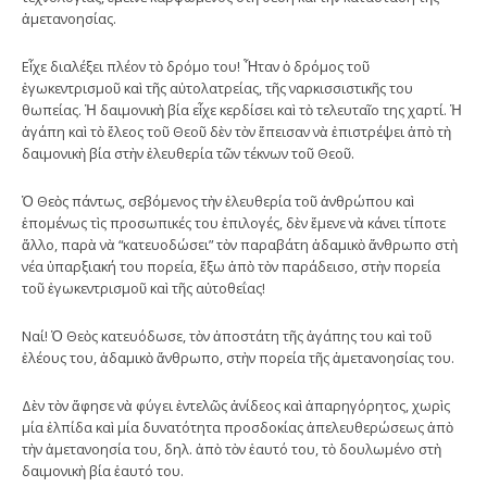
ἀμετανοησίας.
Εἶχε διαλέξει πλέον τὸ δρόμο του! Ἦταν ὁ δρόμος τοῦ
ἐγωκεντρισμοῦ καὶ τῆς αὐτολατρείας, τῆς ναρκισσιστικῆς του
θωπείας. Ἡ δαιμονικὴ βία εἶχε κερδίσει καὶ τὸ τελευταῖο της χαρτί. Ἡ
ἀγάπη καὶ τὸ ἔλεος τοῦ Θεοῦ δὲν τὸν ἔπεισαν νὰ ἐπιστρέψει ἀπὸ τὴ
δαιμονικὴ βία στὴν ἐλευθερία τῶν τέκνων τοῦ Θεοῦ.
Ὁ Θεὸς πάντως, σεβόμενος τὴν ἐλευθερία τοῦ ἀνθρώπου καὶ
ἑπομένως τὶς προσωπικές του ἐπιλογές, δὲν ἔμενε νὰ κάνει τίποτε
ἄλλο, παρὰ νὰ “κατευοδώσει” τὸν παραβάτη ἀδαμικὸ ἄνθρωπο στὴ
νέα ὑπαρξιακή του πορεία, ἔξω ἀπὸ τὸν παράδεισο, στὴν πορεία
τοῦ ἐγωκεντρισμοῦ καὶ τῆς αὐτοθεΐας!
Ναί! Ὁ Θεὸς κατευόδωσε, τὸν ἀποστάτη τῆς ἀγάπης του καὶ τοῦ
ἐλέους του, ἀδαμικὸ ἄνθρωπο, στὴν πορεία τῆς ἀμετανοησίας του.
Δὲν τὸν ἄφησε νὰ φύγει ἐντελῶς ἀνίδεος καὶ ἀπαρηγόρητος, χωρὶς
μία ἐλπίδα καὶ μία δυνατότητα προσδοκίας ἀπελευθερώσεως ἀπὸ
τὴν ἀμετανοησία του, δηλ. ἀπὸ τὸν ἑαυτό του, τὸ δουλωμένο στὴ
δαιμονικὴ βία ἑαυτό του.