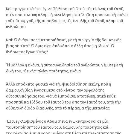
Καὶ πραγματικὰ ἔτσι ἔγινε! Τὴ θέση τοῦ Θεοῦ, τῆς εἰκόνας τοῦ Θεοῦ,
στὴν προπτωτικὴ ἀδαμικὴ συνείδηση, κατέλαβε ἡ προσωπικὴ εἰκόνα
τοῦ αὐτουργοῦ, τῆς παραβάσεως τῆς ἐντολῆς τοῦ Θεοῦ, ἀδαμικοῦ
ἀνθρώπου.
Ναί! Ὁ ἄνθρωπος “μεταποιήθηκε”, μὲ τὴ συνεργία τῆς δαιμονικῆς
βίας σὲ “Θεό”! Ὁ ὄφις εἶχε, ἀπὸ κάποια ἄλλη ἄποψη “δίκιο”. Ὁ
ἄνθρωπος ἔγινε “Θεός”!
Ἢ μᾶλλον ἡ εἰκόνα, ἡ αὐτοσυνειδησία τοῦ ἀνθρώπου γέμισε μὲ τὴ
δική του, “θεϊκῆς” πλέον ποιότητος, εἰκόνα!
Ἀλλὰ ἐπρόκειτο φυσικὰ γιὰ τὴν ψευδαίσθηση ἐκείνη, ποὺ ἡ
δαιμονικὴ βία γέννησε μέσα στὸ κέντρο, τὸν ὀμφαλὸ τῆς
αὐτοσυνειδησίας του, γιὰ νὰ ἐμποδίσει ἀποτελεσματικὰ κάθε
προσπάθεια ἐξόδου τοῦ ἑαυτοῦ του ἀπὸ τὸν ἑαυτό του, ἀπὸ τὴν
αὐθεντικὴ δίοδο διαφυγῆς, ἀπὸ τὸ πέρασμα τῆς μετανοίας.
Ἔτσι ἐγκλωβισμένος ὁ Ἀδὰμ σ’ ἕνα ἐγωκεντρικὸ καὶ σὲ μία
“ταυτοποίηση” τοῦ ἑαυτοῦ του, δαιμονικῆς ποιότητας καί…
τεχνολογίας, ἔμεινε καρφωμένος στὴ θέση καὶ τὴν κατάσταση τῆς