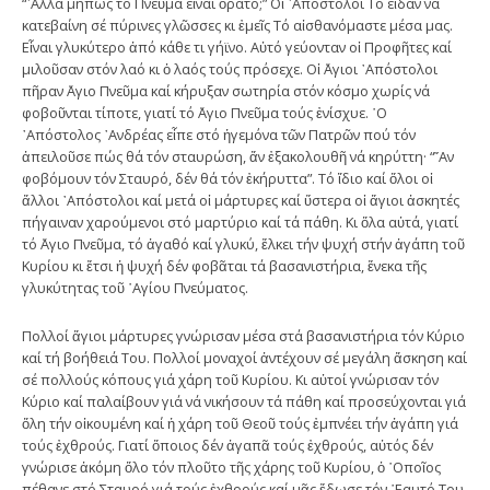
“᾿Αλλά μήπως τό Πνεῦμα εἶναι ὁρατό;” Οἱ ᾿Απόστολοι Τό εἶδαν νά
κατεβαίνη σέ πύρινες γλῶσσες κι ἐμεῖς Τό αἰσθανόμαστε μέσα μας.
Εἶναι γλυκύτερο ἀπό κάθε τι γήϊνο. Αὐτό γεύονταν οἱ Προφῆτες καί
μιλοῦσαν στόν λαό κι ὁ λαός τούς πρόσεχε. Οἱ ῞Αγιοι ᾿Απόστολοι
πῆραν ῞Αγιο Πνεῦμα καί κήρυξαν σωτηρία στόν κόσμο χωρίς νά
φοβοῦνται τίποτε, γιατί τό ῞Αγιο Πνεῦμα τούς ἐνίσχυε. ῾Ο
᾿Απόστολος ᾿Ανδρέας εἶπε στό ἡγεμόνα τῶν Πατρῶν πού τόν
ἀπειλοῦσε πώς θά τόν σταυρώση, ἄν ἐξακολουθῆ νά κηρύττη· “῎Αν
φοβόμουν τόν Σταυρό, δέν θά τόν ἐκήρυττα”. Τό ἴδιο καί ὅλοι οἱ
ἄλλοι ᾿Απόστολοι καί μετά οἱ μάρτυρες καί ὕστερα οἱ ἅγιοι ἀσκητές
πήγαιναν χαρούμενοι στό μαρτύριο καί τά πάθη. Κι ὅλα αὐτά, γιατί
τό ῞Αγιο Πνεῦμα, τό ἀγαθό καί γλυκύ, ἔλκει τήν ψυχή στήν ἀγάπη τοῦ
Κυρίου κι ἔτσι ἡ ψυχή δέν φοβᾶται τά βασανιστήρια, ἕνεκα τῆς
γλυκύτητας τοῦ ῾Αγίου Πνεύματος.
Πολλοί ἅγιοι μάρτυρες γνώρισαν μέσα στά βασανιστήρια τόν Κύριο
καί τή βοήθειά Του. Πολλοί μοναχοί ἀντέχουν σέ μεγάλη ἄσκηση καί
σέ πολλούς κόπους γιά χάρη τοῦ Κυρίου. Κι αὐτοί γνώρισαν τόν
Κύριο καί παλαίβουν γιά νά νικήσουν τά πάθη καί προσεύχονται γιά
ὅλη τήν οἰκουμένη καί ἡ χάρη τοῦ Θεοῦ τούς ἐμπνέει τήν ἀγάπη γιά
τούς ἐχθρούς. Γιατί ὅποιος δέν ἀγαπᾶ τούς ἐχθρούς, αὐτός δέν
γνώρισε ἀκόμη ὅλο τόν πλοῦτο τῆς χάρης τοῦ Κυρίου, ὁ ῾Οποῖος
πέθανε στό Σταυρό γιά τούς ἐχθρούς καί μᾶς ἔδωσε τόν ῾Εαυτό Του