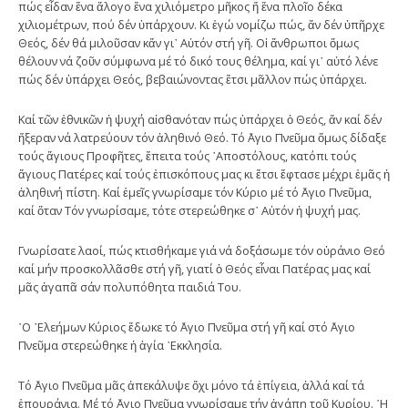
πώς εἶδαν ἕνα ἄλογο ἕνα χιλιόμετρο μῆκος ἤ ἕνα πλοῖο δέκα
χιλιομέτρων, πού δέν ὑπάρχουν. Κι ἐγώ νομίζω πώς, ἄν δέν ὑπῆρχε
Θεός, δέν θά μιλοῦσαν κἄν γι᾿ Αὐτόν στή γῆ. Οἱ ἄνθρωποι ὅμως
θέλουν νά ζοῦν σύμφωνα μέ τό δικό τους θέλημα, καί γι᾿ αὐτό λένε
πώς δέν ὑπάρχει Θεός, βεβαιώνοντας ἔτσι μᾶλλον πώς ὑπάρχει.
Καί τῶν ἐθνικῶν ἡ ψυχή αἰσθανόταν πώς ὑπάρχει ὁ Θεός, ἄν καί δέν
ἤξεραν νά λατρεύουν τόν ἀληθινό Θεό. Τό ῞Αγιο Πνεῦμα ὅμως δίδαξε
τούς ἅγιους Προφῆτες, ἔπειτα τούς ᾿Αποστόλους, κατόπι τούς
ἅγιους Πατέρες καί τούς ἐπισκόπους μας κι ἔτσι ἔφτασε μέχρι ἐμᾶς ἡ
ἀληθινή πίστη. Καί ἐμεῖς γνωρίσαμε τόν Κύριο μέ τό ῞Αγιο Πνεῦμα,
καί ὅταν Τόν γνωρίσαμε, τότε στερεώθηκε σ᾿ Αὐτόν ἡ ψυχή μας.
Γνωρίσατε λαοί, πώς κτισθήκαμε γιά νά δοξάσωμε τόν οὐράνιο Θεό
καί μήν προσκολλᾶσθε στή γῆ, γιατί ὁ Θεός εἶναι Πατέρας μας καί
μᾶς ἀγαπᾶ σάν πολυπόθητα παιδιά Του.
῾Ο ᾿Ελεήμων Κύριος ἔδωκε τό ῞Αγιο Πνεῦμα στή γῆ καί στό ῞Αγιο
Πνεῦμα στερεώθηκε ἡ ἁγία ᾿Εκκλησία.
Τό ῞Αγιο Πνεῦμα μᾶς ἀπεκάλυψε ὄχι μόνο τά ἐπίγεια, ἀλλά καί τά
ἐπουράνια. Μέ τό ῞Αγιο Πνεῦμα γνωρίσαμε τήν ἀγάπη τοῦ Κυρίου. ῾Η