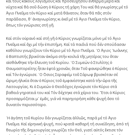
καί τούς κακούς λογισμούς καί προσευχήσου ἔνθερμα μέρα καί
νύχτα καί θά σοῦ δώση ὁ Κύριος τή χάρη Του καί θά γνωρίσης μέ τό
῞Αγιο Πνεῦμα τόν Κύριο καί μετά θάνατον, ὅταν θά πᾶς στόν
παράδεισο, θ᾿ ἀναγνωρίσης κι ἐκεῖ μέ τό ῞Αγιο Πνεῦμα τόν Κύριο,
ὅπως τόν γνώρισες στή γῆ.
Καί στόν οὐρανό καί στή γῆ ὁ Κύριος γνωρίζεται μόνο μέ τό ῞Αγιο
Πνεῦμα καί ὄχι μέ τήν ἐπιστήμη. Καί τά παιδιά πού δέν σπούδασαν
καθόλου γνωρίζουν τόν Κύριο μέ τό ῞Αγιο Πνεῦμα. ῾Ο ῞Αγιος ᾿Ιωάννης
ὁ Βαπτιστής βρικόταν ἀκόμα στήν κοιλιά τῆς μητέρας του ὅταν
αἰσθάνθηκε τήν ἔλευση τοῦ Κυρίου. ῾Ο Συμεών ὁ Στυλίτης ὁ
Θαυμαστορείτης ἦταν ἑφτά χρονῶν, ὅταν Τοῦ φανερώθηκε ὁ Κύριος
καί Τόν ἐγνώρισε. ῾Ο ῞Οσιος Σεραφείμ τοῦ Σάρωφ βρισκόταν σέ
ὥριμη ἡλικία ὅταν ὁ Κύριος τοῦ ἐμφανίστηκε κατά τήν ὥρα τῆς
Λειτουργίας. Κι ὁ Συμεών ὁ Θεοδόχος ἐγνώρισε τόν Κύριο στά
βαθειά γηρατειά του καί Τόν δέχτηκε στά χέρια του. ῎Ετσι ὁ Κύριος
προσαρμόζεται μ᾿ ἐμᾶς, γιά νά παρηγορήση κάθε ψυχή ὅσο τό
δυνατόν περισσότερο.
῾Η ἀγάπη τοῦ Κυρίου δέν γνωρίζεται ἀλλιῶς, παρά μέ τό ῞Αγιο
Πνεῦμα. Καί εἰρηνική ψυχή, πού κρατᾶ καθαρή τή συνείδηση, ἀπό τή
θεωρία τῆς δημιουργίας γνωρίζει τόν Θεό, γιατί αὐτός ἔκτισε τόν