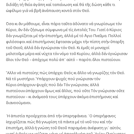
διδάξη τή θεία ἀγάπη καί ταπείνωση καί θά τῆς δώση κάθε τι
ὠφέλιμο γιά νά βρῆ ἀνάπαυση κοντά στόν Θεό.
῞Οσα κι ἄν μάθουμε, εἶναι πάρα ταῦτα ἀδύνατο νά γνωρίσωμε τόν
Κύριο, ἄν δέν ζήσωμε σύμφωνα μέ τίς ἐντολές Του. Γιατί ὁ Κύριος
δέν γνωρίζεται μέ τήν ἐπιστήμη, ἀλλά μέ τό ῞Αγιο Πνεῦμα. Πολλοί
φιλόσοφοι καί ἐπιστήμονες ἔφτασαν μέχρι τήν πίστη στήν ὕπαρξη
τοῦ Θεοῦ, ἀλλά δέν ἐγνώρισαν τόν Θεό. Κι ἐμεῖς οἱ μοναχοί
μελετοῦμε μέρα καί νύχτα τόν νόμο τοῦ Κυρίου, ἀλλά δέν ἐγνώρισαν
ὅλοι τόν Θεό – ἀπέχομε πολύ ἀπ᾿ αὐτό – παρότι ὅλοι πιστεύουν.
῎Αλλο νά πιστεύης πώς ὑπάρχει Θεός κι ἄλλο νά γνωρίζης τόν Θεό.
Νά τό μυστήριο.῾Υπάρχουν ψυχές πού γνώρισαν τόν
Κύριο.ὑπάρχουν ψυχές πού δέν Τόν γνώρισαν, ἀλλά
πιστεύουν.ὑπάρχουν ὅμως καί ἄλλες, πού οὔτε Τόν γνώρισαν οὔτε
πιστεύουν – κι ἀνάμεσά τους ὑπάρχουν ἀκόμα ἐπιστήμονες καί
διανοούμενοι.
῾Η ἀπιστία προέρχεται ἀπό τήν ὑπερηφάνεια. ῾Ο ὑπερήφανος
ἰσχυρίζεται πώς θά γνωρίση τά πάντα μέ τό νοῦ του καί τήν
ἐπιστήμη, ἀλλά ἡ γνώση τοῦ Θεοῦ παραμένει ἀνέφικτη γι᾿ αὐτόν,
γιατί ὁ Θεός γνωρίζεται μόνο μέ ἀποκάλυψη τοῦ ῾Αγίου Πνεύματος.