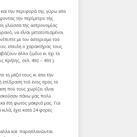
 καὶ τὴν περιφορά της γύρω ἀπὸ
ράφοντας τὴν περίμετρο τῆς
 στὴ γλῶσσα τῆς ἀστρονομίας
ρανό, νὰ εἶναι μετατοπισμένοι
νέπιπτε μὲ τὸν ἀστερισμὸ τοῦ
ουν, ἐπειδὴ ὁ χαρακτήρας τους
αβάζουν ἄλλο ζῴδιο κι ὄχι τὸ
 Κρήτης, σελ. 492 – 493 ).
 τὴ μᾶζα τους κι ἀπὸ τὴν
ἡ ἐπίδραση τοῦ ἑνὸς πρὸς τὸ
ση ποὺ τοὺς χωρίζει εἶναι
, ἀσκοῦσαν πάνω μας πολὺ
κὰ ἔτη φωτὸς μακριά μας. Γιὰ
 κιλά, ἔχει κατὰ 24 φορὲς
, ἀλλὰ καὶ παραπλανῶνται