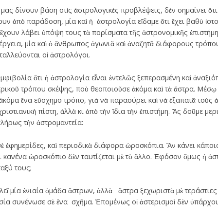
 δίνουν βάση στὶς ἀστρολογικὲς προβλέψεις, δὲν σημαίνει ὅτι 
υν ἀπὸ παράδοση, μία καὶ ἡ ἀστρολογία εἴδαμε ὅτι ἔχει βαθὺ ἱστ
 ἔχουν λάβει ὑπόψη τους τὰ πορίσματα τῆς ἀστρονομικῆς ἐπιστήμη
ργεια, μία καὶ ὁ ἄνθρωπος ἀγωνιᾶ καὶ ἀναζητᾶ διάφορους τρόπους
εταλλεύονται οἱ ἀστρολόγοι.
βολία ὅτι ἡ ἀστρολογία εἶναι ἐντελῶς ξεπερασμένη καὶ ἀναξιόπ
ρικοῦ τρόπου σκέψης, ποὺ θεοποιοῦσε ἀκόμα καὶ τὰ ἄστρα. Μέσῳ 
ἀκόμα ἕνα εὔσχημο τρόπο, γιὰ νὰ παρασύρει καὶ νὰ ἐξαπατᾶ τοὺς
ριστιανικὴ πίστη, ἀλλὰ κι ἀπὸ τὴν ἴδια τὴν ἐπιστήμη. Ἂς δοῦμε μερ
λήρως τὴν ἀστρομαντεία:
ἐφημερίδες, καὶ περιοδικὰ διάφορα ὡροσκόπια. Ἂν κάνει κάποι
κανένα ὡροσκόπιο δὲν ταυτίζεται μὲ τὸ ἄλλο. Ἐφόσον ὅμως ἡ ἀστρ
αξύ τους;
ῖ μία ἑνιαία ὁμάδα ἄστρων, ἀλλὰ ἄστρα ξεχωριστὰ μὲ τεράστιες 
ία συνένωσε σὲ ἕνα σχῆμα. Ἑπομένως οἱ ἀστερισμοὶ δὲν ὑπάρχου