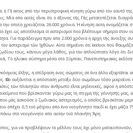
 Γῆ ἐκτὸς ἀπὸ τὴν περιστροφικὴ κίνηση γύρω ἀπὸ τὸν ἑαυτό της
εις. Μία ἀπὸ αὐτὲς εἶναι ὅτι ὁ ἄξονας τῆς Γῆς μετατοπίζεται διαγ
ὰ τὴν ὁποία χρειάζεται 26.000 χρόνια. Ἡ κίνηση αὐτὴ ὀνομάζεται
τὸ ἔχει ὡς ἀποτέλεσμα οἱ ἀστερισμοὶ ποὺ βλέπουμε σήμερα στὸν οὐ
τητα. Γιὰ παράδειγμα πρὶν ἀπὸ 2.000 χρόνια ἡ ἀρχὴ τῆς ἄνοιξης συ
 τὸν ἀστερισμὸ τῶν Ἰχθύων. Αὐτὸ σημαίνει ὅτι ἐκεῖνοι ποὺ θαυμάζ
ζῳδίου τους, κάνουν μέγα λάθος, γιὰ τὸν ἁπλούστατο λόγο ὅτι δι
κιᾶ, Τὸ ἡλιακὸ σύστημα μέσα στὸ Σύμπαν, Πανεπιστημιακὲς ἐκδόσεις
μιας ἕλξης, ἡ ἐπίδραση ἑνὸς σώματος σὲ ἕνα ἄλλο ἐξαρτᾶται ἀπὸ
ς. Ὅσο αὐξάνεται ἡ ἀπόσταση μεταξὺ δύο σωμάτων τόσο μικραίνει 
ράσεις τῶν πλανητῶν στὸν ἄνθρωπο εἶναι μηδενικές, ἀφοῦ ἡ ἀπόστα
ἀντικείμενα ποὺ βρίσκονταν γύρω μας τὴ στιγμὴ τῆς γέννησής μας
ποὺ μᾶς ἀσκοῦσε ὁ ζῳδιακὸς ἀστερισμός, ὁ ὁποῖος βρισκόταν μερι
ὺ ἀπέχει 0,5 τοῦ μέτρου ἀπὸ ἕνα νεογέννητο παιδὶ κι ἔχει μᾶζα 75
πάνω στὸ νεογέννητο ἀπὸ αὐτὴν τοῦ πλανήτη Ἄρη.
όπος, γιὰ νὰ προβλέψουν τὸ μέλλον τους ὄχι μόνο ματαιοπονοῦν