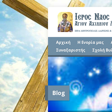
Αρχική
Η Ενορία μας
Συναξαριστής
Σχολή Βυ
Blog