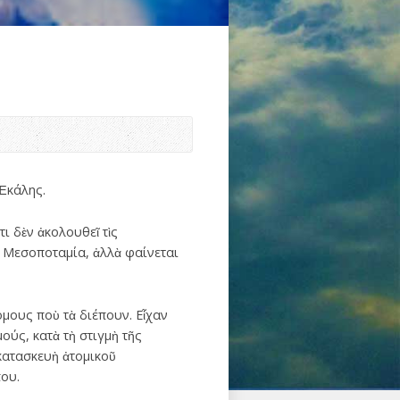
Ἑκάλης.
ι δὲν ἀκολουθεῖ τὶς
α Μεσοποταμία, ἀλλὰ φαίνεται
όμους ποὺ τὰ διέπουν. Εἶχαν
ούς, κατὰ τὴ στιγμὴ τῆς
 κατασκευὴ ἀτομικοῦ
ου.