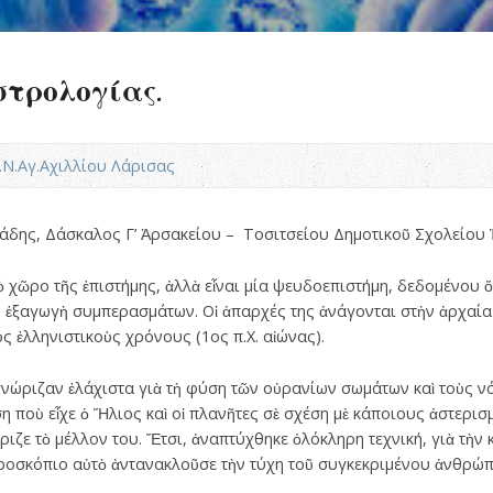
τρολογίας.
Ι.Ν.Αγ.Αχιλλίου Λάρισας
άδης, Δάσκαλος Γ’ Ἀρσακείου – Τοσιτσείου Δημοτικοῦ Σχολείου 
ῶρο τῆς ἐπιστήμης, ἀλλὰ εἶναι μία ψευδοεπιστήμη, δεδομένου ὅτ
ν ἐξαγωγὴ συμπερασμάτων. Οἱ ἀπαρχές της ἀνάγονται στὴν ἀρχαί
ς ἑλληνιστικοὺς χρόνους (1ος π.Χ. αἰώνας).
 γνώριζαν ἐλάχιστα γιὰ τὴ φύση τῶν οὐρανίων σωμάτων καὶ τοὺς ν
ση ποὺ εἶχε ὁ Ἥλιος καὶ οἱ πλανῆτες σὲ σχέση μὲ κάποιους ἀστερισμ
ιζε τὸ μέλλον του. Ἔτσι, ἀναπτύχθηκε ὁλόκληρη τεχνική, γιὰ τὴν
ὡροσκόπιο αὐτὸ ἀντανακλοῦσε τὴν τύχη τοῦ συγκεκριμένου ἀνθρώπ