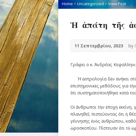
Home
>
Uncategorized
>
View Post
Ἡ ἀπάτη τῆς ἀσ
11 Σεπτεμβρίου, 2023
by
Γράφει ὁ κ. Ἀνδρέας Κεφαλληνι
Ἡ ἀστρολογία δὲν ἀνήκει στὸ χ
ἐπιστημονικὲς μεθόδους γιὰ τὴ
ὅτι συστηματοποιήθηκε κατὰ τοὺ
Οἱ ἄνθρωποι τὴν ἐποχὴ ἐκείνη,
πλανηθεῖ, πιστεύοντας ὅτι ἡ θέ
γέννησης ἑνὸς ἀνθρώπου, καθόρ
ὡροσκοπίου. Πίστευαν ὅτι τὸ 