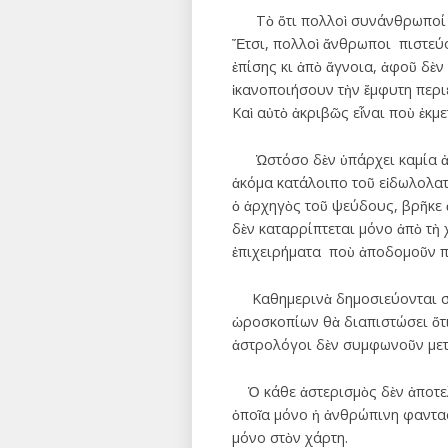
Τὸ ὅτι πολλοὶ συνάνθρωποί μας
Ἔτσι, πολλοὶ ἄνθρωποι πιστεύο
ἐπίσης κι ἀπὸ ἄγνοια, ἀφοῦ δὲν
ἱκανοποιήσουν τὴν ἔμφυτη περιέ
Καὶ αὐτὸ ἀκριβῶς εἶναι ποὺ ἐκμ
Ὡστόσο δὲν ὑπάρχει καμία ἀμφι
ἀκόμα κατάλοιπο τοῦ εἰδωλολατ
ὁ ἀρχηγὸς τοῦ ψεύδους, βρῆκε 
δὲν καταρρίπτεται μόνο ἀπὸ τὴ χ
ἐπιχειρήματα ποὺ ἀποδομοῦν π
Καθημερινὰ δημοσιεύονται σὲ 
ὡροσκοπίων θὰ διαπιστώσει ὅτι 
ἀστρολόγοι δὲν συμφωνοῦν μετ
Ὁ κάθε ἀστερισμὸς δὲν ἀποτελε
ὁποῖα μόνο ἡ ἀνθρώπινη φαντασ
μόνο στὸν χάρτη.