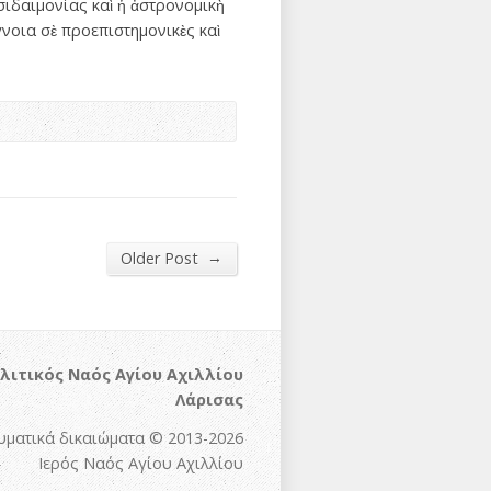
ισιδαιμονίας καὶ ἡ ἀστρονομικὴ
γνοια σὲ προεπιστημονικὲς καὶ
→
Older Post
λιτικός Ναός Αγίου Αχιλλίου
Λάρισας
υματικά δικαιώματα © 2013-2026
Ιερός Ναός Αγίου Αχιλλίου