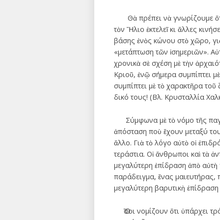
Θὰ πρέπει νὰ γνωρίζουμε ὅτι ἡ
τὸν Ἥλιο ἐκτελεῖ κι ἄλλες κινήσ
βάσης ἑνὸς κώνου στὸ χῶρο, γι
«μετάπτωση τῶν ἰσημεριῶν». Αὐ
χρονικὰ σὲ σχέση μὲ τὴν ἀρχαιό
Κριοῦ, ἐνῷ σήμερα συμπίπτει μὲ
συμπίπτει μὲ τὸ χαρακτῆρα τοῦ 
δικό τους! (Βλ. Κρυσταλλία Χαλ
Σύμφωνα μὲ τὸ νόμο τῆς παγκόσ
ἀπόσταση ποὺ ἔχουν μεταξύ του
ἄλλο. Γιὰ τὸ λόγο αὐτὸ οἱ ἐπιδ
τεράστια. Οἱ ἄνθρωποι καὶ τὰ 
μεγαλύτερη ἐπίδραση ἀπὸ αὐτὴ 
παράδειγμα, ἕνας μαιευτήρας, πο
μεγαλύτερη βαρυτικὴ ἐπίδραση 
Ὅσοι νομίζουν ὅτι ὑπάρχει τρ