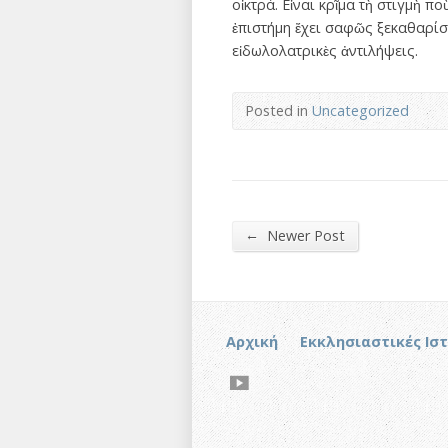
οἰκτρά. Εἶναι κρῖμα τὴ στιγμὴ 
ἐπιστήμη ἔχει σαφῶς ξεκαθαρίσε
εἰδωλολατρικὲς ἀντιλήψεις.
Posted in
Uncategorized
←
Newer Post
Αρχική
Εκκλησιαστικές Ισ