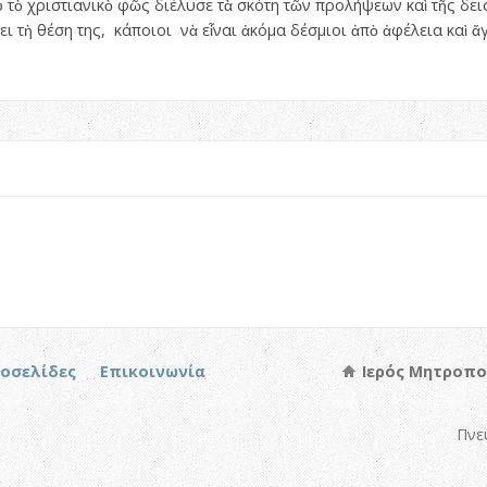
ποὺ τὸ χριστιανικὸ φῶς διέλυσε τὰ σκότη τῶν προλήψεων καὶ τῆς δε
ι τὴ θέση της, κάποιοι νὰ εἶναι ἀκόμα δέσμιοι ἀπὸ ἀφέλεια καὶ ἄ
τοσελίδες
Επικοινωνία
Ιερός Μητροπο
Πνε