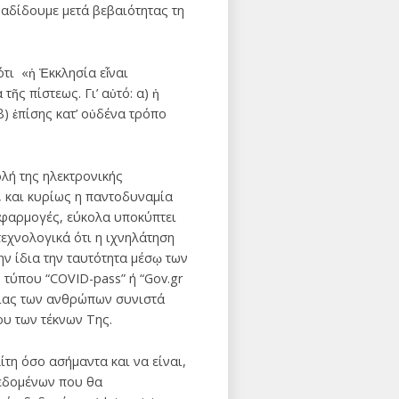
ραδίδουμε μετά βεβαιότητας τη
τι «ἡ Ἐκκλησία εἶναι
ῆς πίστεως. Γι’ αὐτό: α) ἡ
β) ἐπίσης κατ’ οὐδένα τρόπο
λή της ηλεκτρονικής
 και κυρίως η παντοδυναμία
εφαρμογές, εύκολα υποκύπτει
τεχνολογικά ότι η ιχνηλάτηση
ην ίδια την ταυτότητα μέσῳ των
τύπου “COVID-pass” ή “Gov.gr
ερίας των ανθρώπων συνιστά
ου των τέκνων Της.
τη όσο ασήμαντα και να είναι,
δεδομένων που θα