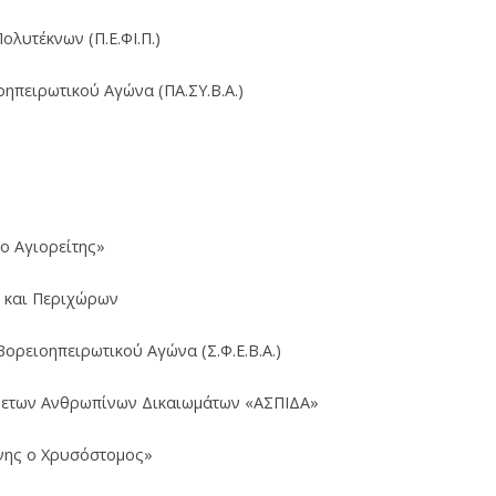
λυτέκνων (Π.Ε.ΦΙ.Π.)
ηπειρωτικού Αγώνα (ΠΑ.ΣΥ.Β.Α.)
ο Αγιορείτης»
 και Περιχώρων
Βορειοηπειρωτικού Αγώνα (Σ.Φ.Ε.Β.Α.)
ετων Ανθρωπίνων Δικαιωμάτων «ΑΣΠΙΔΑ»
νης ο Χρυσόστομος»