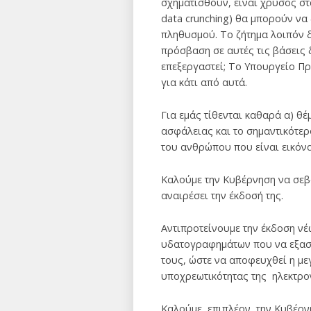
σχηματισθούν, είναι χρυσός στ
data crunching) θα μπορούν να
πληθυσμού. Το ζήτημα λοιπόν 
πρόσβαση σε αυτές τις βάσεις δ
επεξεργαστεί; Το Υπουργείο Προ
για κάτι από αυτά.
Για εμάς τίθενται καθαρά α) θ
ασφάλειας και το σημαντικότερ
του ανθρώπου που είναι εικόνα
Καλούμε την Κυβέρνηση να σεβασ
αναιρέσει την έκδοσή της.
Αντιπροτείνουμε την έκδοση νέ
υδατογραφημάτων που να εξασφ
τους, ώστε να αποφευχθεί η με
υποχρεωτικότητας της ηλεκτρον
Καλούμε, επιπλέον, την Κυβέρν