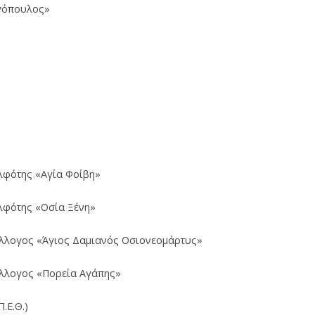
γόπουλος»
λφότης «Αγία Φοίβη»
λφότης «Οσία Ξένη»
λλογος «Άγιος Δαμιανός Οσιονεομάρτυς»
λλογος «Πορεία Αγάπης»
.Ε.Θ.)