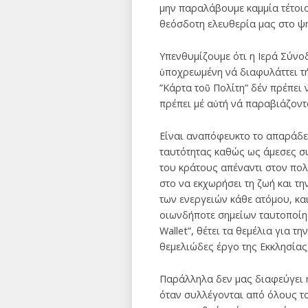
μην παραλάβουμε καμμία τέτοιο
θεόσδοτη ελευθερία μας στο ψ
Υπενθυμίζουμε ότι η Ιερά Σύνο
ὑποχρεωμένη νά διαφυλάττει τήν
”Κάρτα τοῦ Πολίτη” δέν πρέπει 
πρέπει μέ αὐτή νά παραβιάζοντ
Είναι αναπόφευκτο το απαράδε
ταυτότητας καθώς ως άμεσες σ
του κράτους απέναντι στον πολ
στο να εκχωρήσει τη ζωή και τη
των ενεργειών κάθε ατόμου, κα
οιωνδήποτε σημείων ταυτοποίησ
Wallet”, θέτει τα θεμέλια για
θεμελιώδες έργο της Εκκλησίας
Παράλληλα δεν μας διαφεύγει η
όταν συλλέγονται από όλους το