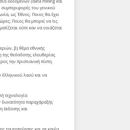
σία δεδομένων (data mining και
ι συμπεριφορές του γενικού
νία, ως Έθνος. Ποιος θα έχει
ώρες; Ποιος θα μπορεί να τις
ατίζεται ούτε καν να νοιάζεται
εριών, β) θέμα εθνικής
η της θεόσδοτης ελευθερίας
ος την Χριστιανική πίστη.
υ Ελληνικού λαού και να
λή τεχνολογία
ην δυνατότητα παραχάραξής
η έκδοσης και
ης ταυτοποίησης και σε καμία