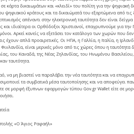
 σε κάρτα δικαιωμάτων και «κλειδί» του πολίτη για την ψηφιακή 
του ψηφιακού κράτους και τα δικαιώματά του εξαρτώμενα από τις
επτικισμός απέναντι στην ηλεκτρονική ταυτότητα δεν είναι δείγμ
ς και ιδιαίτερα οι Ορθόδοξοι Χριστιανοί, επαγρυπνούμε για την Π
 μόνοι. Αρκεί κανείς να εξετάσει τον κατάλογο των χωρών που δεν
τις έχουν απλά προαιρετικές. Οι ΗΠΑ, η Γαλλία, η Ιταλία, η Ιρλαν
η Φινλανδία, είναι μερικές μόνο από τις χώρες όπου η ταυτότητα 
αλίας, του Καναδά, της Νέας Ζηλανδίας, του Ηνωμένου Βασιλείου,
καν ταυτότητα.
αό, να μη βιαστεί να παραλάβει την νέα ταυτότητα και να επαγρυπ
ησιμοποιεί τα συμβατικά μέσα ταυτοποίησης και να αποφεύγει πα
τε σε μορφή έξυπνων εφαρμογών τύπου Gov.gr Wallet είτε σε μο
οιήσει.
ατεία
τολής «Ο Άγιος Ραφαήλ»