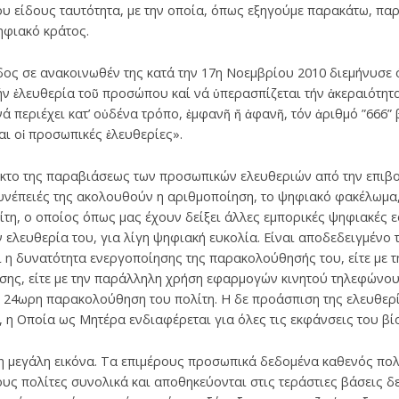
υ είδους ταυτότητα, με την οποία, όπως εξηγούμε παρακάτω, πα
ηφιακό κράτος.
δος σε ανακοινωθέν της κατά την 17η Νοεμβρίου 2010 διεμήνυσε ό
 ἐλευθερία τοῦ προσώπου καί νά ὑπερασπίζεται τήν ἀκεραιότητα τ
νά περιέχει κατ’ οὐδένα τρόπο, ἐμφανῆ ἤ ἀφανῆ, τόν ἀριθμό ”666” 
αι οἱ προσωπικές ἐλευθερίες».
κτο της παραβιάσεως των προσωπικών ελευθεριών από την επιβο
υνέπειές της ακολουθούν η αριθμοποίηση, το ψηφιακό φακέλωμα,
ίτη, ο οποίος όπως μας έχουν δείξει άλλες εμπορικές ψηφιακές 
ν ελευθερία του, για λίγη ψηφιακή ευκολία. Είναι αποδεδειγμένο 
ι η δυνατότητα ενεργοποίησης της παρακολούθησής του, είτε με τ
ης, είτε με την παράλληλη χρήση εφαρμογών κινητού τηλεφώνου 
 την 24ωρη παρακολούθηση του πολίτη. Η δε προάσπιση της ελευθ
, η Οποία ως Μητέρα ενδιαφέρεται για όλες τις εκφάνσεις του βί
 μεγάλη εικόνα. Τα επιμέρους προσωπικά δεδομένα καθενός πολί
υς πολίτες συνολικά και αποθηκεύονται στις τεράστιες βάσεις 