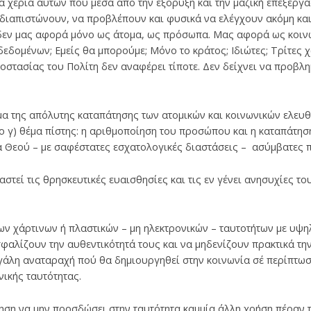
α χέρια αυτών που μέσα από την εξόρυξη και την μαζική επεξεργα
 διαπιστώνουν, να προβλέπουν και φυσικά να ελέγχουν ακόμη κα
δεν μας αφορά μόνο ως άτομα, ως πρόσωπα. Μας αφορά ως κοινω
εδομένων; Εμείς θα μπορούμε; Μόνο το κράτος; Ιδιώτες; Τρίτες χ
στασίας του Πολίτη δεν αναφέρει τίποτε. Δεν δείχνει να προβλημ
έμα της απόλυτης καταπάτησης των ατομικών και κοινωνικών ελευθ
ο γ) θέμα πίστης: η αριθμοποίηση του προσώπου και η καταπάτησ
 Θεού – με σαφέστατες εσχατολογικές διαστάσεις – ασύμβατες πρ
τεί τις θρησκευτικές ευαισθησίες και τις εν γένει ανησυχίες το
ων χάρτινων ή πλαστικών – μη ηλεκτρονικών – ταυτοτήτων με υψη
αλίζουν την αυθεντικότητά τους και να μηδενίζουν πρακτικά τ
γάλη αναταραχή πού θα δημιουργηθεί στην κοινωνία σέ περίπτωσ
ικής ταυτότητας.
ηση να μην προσδώσει στην ταυτότητα καμμία άλλη χρήση πέραν τ