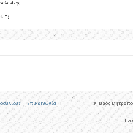
σαλονίκης
Φ.Ε.)
τοσελίδες
Επικοινωνία
Ιερός Μητροπο
Πνε