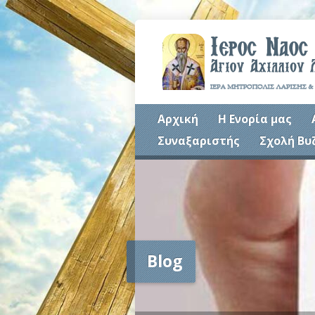
Αρχική
Η Ενορία μας
Συναξαριστής
Σχολή Βυ
Blog