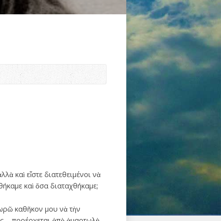
λλὰ καὶ εἶστε διατεθειμένοι νὰ
θήκαμε καὶ ὅσα διαταχθήκαμε;
εωρῶ καθῆκον μου νὰ τὴν
σας – προέρχεται ἀπὸ ἁμαρτωλὴ