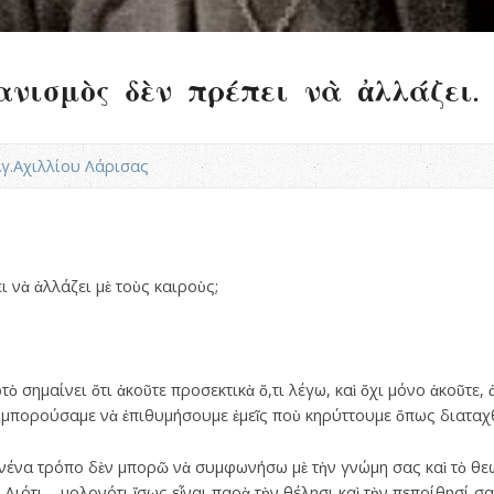
ανισμὸς δὲν πρέπει νὰ ἀλλάζει.
Αγ.Αχιλλίου Λάρισας
ι νὰ ἀλλάζει μὲ τοὺς καιροὺς;
 σημαίνει ὅτι ἀκοῦτε προσεκτικὰ ὅ,τι λέγω, καὶ ὄχι μόνο ἀκοῦτε, ἀ
ὰ μπορούσαμε νὰ ἐπιθυμήσουμε ἐμεῖς ποὺ κηρύττουμε ὅπως διαταχ
ανένα τρόπο δὲν μπορῶ νὰ συμφωνήσω μὲ τὴν γνώμη σας καὶ τὸ θ
Διότι – μολονότι ἴσως εἶναι παρὰ τὴν θέλησι καὶ τὴν πεποίθησί 