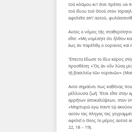
τοῦ κόσμου κι\’ ἔτσι πρέπει ν
τοῦ ἴδιου τοῦ Θεοῦ στὸν Ἰσραηλι
ἀφελεῖτε ἀπ\’ αὐτοῦ, φυλάσσεσθ
Αὐτὸς ὁ νόμος τῆς σταθερότητος
εἶπε: «Μὴ νομίσητε ὅτι ἦλθον κ
ἕως ἂν παρέλθῃ ὁ οὐρανὸς καὶ ἡ 
Ἔπειτα ἔδωσε τὸ ἴδιο κῦρος στὴ
προσθέση: «Ὃς ἂν οὖν λύσῃ μία
τῇ βασιλείᾳ τῶν οὐρανῶν» (Ματθ
Αὐτὸ σημαίνει πὼς καθένας ποὺ 
μέλλουσα ζωή. Ἔτσι εἶπε στὴν ἀ
ἀρρήτων ἀποκαλύψεων, στὸν ὁπο
«Μαρτυρῶ ἐγὼ παντὶ τῷ ἀκούοντι
αὐτὸν τὰς πληγὰς τὰς γεγραμμέν
ἀφελεῖ ὁ Θεὸς τὸ μέρος αὐτοῦ ἀ
22, 18 – 19).