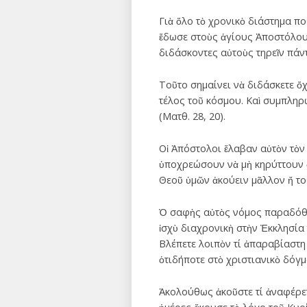
Γιὰ ὅλο τὸ χρονικὸ διάστημα π
ἔδωσε στοὺς ἁγίους Ἀποστόλου
διδάσκοντες αὐτοὺς τηρεῖν πάντ
Τοῦτο σημαίνει νὰ διδάσκετε ὄχ
τέλος τοῦ κόσμου. Καὶ συμπληρώ
(Ματθ. 28, 20).
Οἱ Ἀπόστολοι ἔλαβαν αὐτὸν τὸν 
ὑποχρεώσουν νὰ μὴ κηρύττουν ὅσ
Θεοῦ ὑμῶν ἀκούειν μᾶλλον ἤ τοῦ
Ὁ σαφὴς αὐτὸς νόμος παραδόθηκ
ἰσχὺ διαχρονικὴ στὴν Ἐκκλησία 
Βλέπετε λοιπὸν τί ἀπαραβίαστη 
ὁτιδήποτε στὸ χριστιανικὸ δόγμ
Ἀκολούθως ἀκοῦστε τί ἀναφέρετα