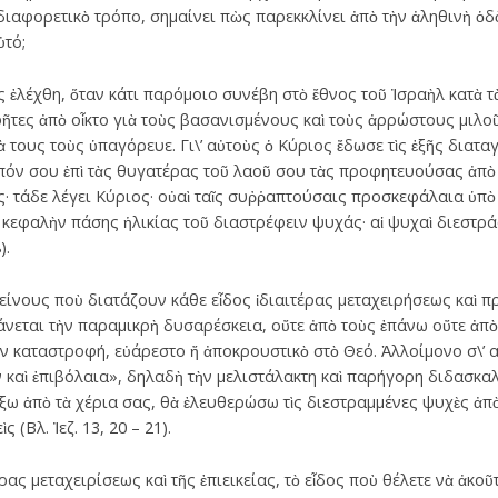
ιαφορετικὸ τρόπο, σημαίνει πὼς παρεκκλίνει ἀπὸ τὴν ἀληθινὴ ὁδὸ
ὐτό;
 ἐλέχθη, ὅταν κάτι παρόμοιο συνέβη στὸ ἔθνος τοῦ Ἰσραὴλ κατὰ 
ῆτες ἀπὸ οἶκτο γιὰ τοὺς βασανισμένους καὶ τοὺς ἀρρώστους μιλο
τους τοὺς ὑπαγόρευε. Γι\’ αὐτοὺς ὁ Κύριος ἔδωσε τὶς ἑξῆς διαταγὲς
όν σου ἐπὶ τὰς θυγατέρας τοῦ λαοῦ σου τὰς προφητευούσας ἀπὸ 
ς· τάδε λέγει Κύριος· οὐαὶ ταῖς συῤῥαπτούσαις προσκεφάλαια ὑπὸ
 κεφαλὴν πάσης ἡλικίας τοῦ διαστρέφειν ψυχάς· αἱ ψυχαὶ διεστρ
).
κείνους ποὺ διατάζουν κάθε εἶδος ἰδιαιτέρας μεταχειρήσεως καὶ π
θάνεται τὴν παραμικρὴ δυσαρέσκεια, οὔτε ἀπὸ τοὺς ἐπάνω οὔτε ἀπ
τὴν καταστροφή, εὐάρεστο ἤ ἀποκρουστικὸ στὸ Θεό. Ἀλλοίμονο σ\’ α
αὶ ἐπιβόλαια», δηλαδὴ τὴν μελιστάλακτη καὶ παρήγορη διδασκαλία 
ω ἀπὸ τὰ χέρια σας, θὰ ἐλευθερώσω τὶς διεστραμμένες ψυχὲς ἀπὸ
(Βλ. Ἰεζ. 13, 20 – 21).
έρας μεταχειρίσεως καὶ τῆς ἐπιεικείας, τὸ εἶδος ποὺ θέλετε νὰ ἀκοῦ