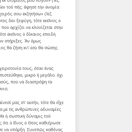
 ἐκ στόματός μου λόγον» (Ἰεζ.
δὲν τοῦ πῆς: ἄφησε τὴν ἀνομία
 χειρός σου ἐκζητήσω» (Ἰεζ.
τὸς δὲν ξεφύγη, τότε ἐκεῖνος ὁ
ποὺ ἀρχίζει νὰ κλονίζεται στὴν
ότε ἐκεῖνος ὁ δίκαιος ἐπειδὴ
ὸν στήριξες. Ἂν ὅμως
ος θὰ ζήση κι\’ ἐσὺ θὰ σώσης
χειροτονία τους, ὅταν ἕνας
πιστεύθηκε, μικρὸ ἤ μεγάλο. ὄχι
ασύς, ποὺ νὰ διαστρέψη τὰ
νιο;
εσί μας σ\’ αὐτήν, τότε θὰ εἶχε
 μὲ τὶς ἀνθρώπινες ἀδυναμίες
Μὰ ἡ σωστικὴ δύναμις τοῦ
 ὅτι ὁ ἴδιος ὁ Θεὸς καθιέρωσε
σε νὰ ὑπάρξη. Συνεπῶς καθένας