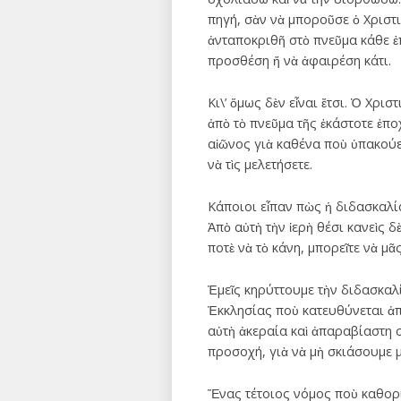
πηγή, σὰν νὰ μποροῦσε ὁ Χριστι
ἀνταποκριθῆ στὸ πνεῦμα κάθε ἐ
προσθέση ἤ νὰ ἀφαιρέση κάτι.
Κι\’ ὅμως δὲν εἶναι ἔτσι. Ὁ Χρ
ἀπὸ τὸ πνεῦμα τῆς ἑκάστοτε ἐποχ
αἰῶνος γιὰ καθένα ποὺ ὑπακούει
νὰ τὶς μελετήσετε.
Κάποιοι εἶπαν πὼς ἡ διδασκαλία 
Ἀπὸ αὐτὴ τὴν ἱερὴ θέσι κανεὶς 
ποτὲ νὰ τὸ κάνη, μπορεῖτε νὰ μᾶ
Ἐμεῖς κηρύττουμε τὴν διδασκαλ
Ἐκκλησίας ποὺ κατευθύνεται ἀπ
αὐτὴ ἀκεραία καὶ ἀπαραβίαστη 
προσοχή, γιὰ νὰ μὴ σκιάσουμε μ
Ἕνας τέτοιος νόμος ποὺ καθορί