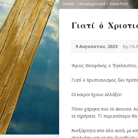
Home
>
Uncategorized
>
View Post
Γιατί ὁ Χριστι
9 Αυγούστου, 2023
by
Ι.Ν.
Ἅγιος Θεοφάνης ὁ Ἔγκλειστος.
Γιατί ὁ Χριστιανισμὸς δὲν πρέπε
Οἱ καιροὶ ἔχουν ἀλλάξει!
Πόσο χάρηκα ποὺ τὸ ἄκουσα. Αὐτὸ
τὸ τηρήσετε. Τί περισσότερο θ
Ἀνεξάρτητα ἀπὸ ὅλα αὐτά, μὲ κ
σχολιάσω καὶ νὰ τὴν διορθώσω. 