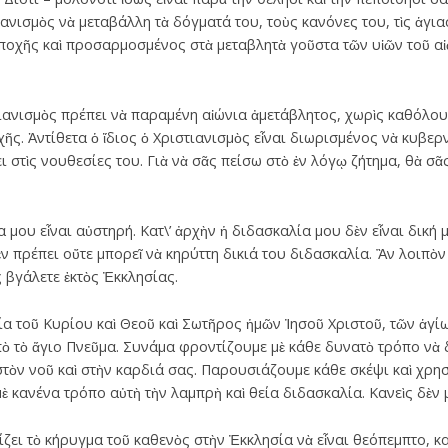
ανισμὸς νὰ μεταβάλλη τὰ δόγματά του, τοὺς κανόνες του, τὶς ἁγιασ
ποχῆς καὶ προσαρμοσμένος στὰ μεταβλητὰ γοῦστα τῶν υἱῶν τοῦ α
ιστιανισμὸς πρέπει νὰ παραμένη αἰώνια ἀμετάβλητος, χωρὶς καθόλου
ῆς. Ἀντίθετα ὁ ἴδιος ὁ Χριστιανισμὸς εἶναι διωρισμένος νὰ κυβερν
 στὶς νουθεσίες του. Γιὰ νὰ σᾶς πείσω στὸ ἐν λόγῳ ζήτημα, θὰ σᾶ
μου εἶναι αὐστηρή. Κατ\’ ἀρχὴν ἡ διδασκαλία μου δὲν εἶναι δική μ
δὲν πρέπει οὔτε μπορεῖ νὰ κηρύττη δικιά του διδασκαλία. Ἂν λοιπὸ
ς βγάλετε ἐκτὸς Ἐκκλησίας.
ία τοῦ Κυρίου καὶ Θεοῦ καὶ Σωτῆρος ἡμῶν Ἰησοῦ Χριστοῦ, τῶν ἁγί
ὸ τὸ ἅγιο Πνεῦμα. Συνάμα φροντίζουμε μὲ κάθε δυνατὸ τρόπο νὰ
στὸν νοῦ καὶ στὴν καρδιά σας. Παρουσιάζουμε κάθε σκέψι καὶ χρη
ὲ κανένα τρόπο αὐτὴ τὴν λαμπρὴ καὶ θεία διδασκαλία. Κανεὶς δὲν
ζει τὸ κήρυγμα τοῦ καθενὸς στὴν Ἐκκλησία νὰ εἶναι θεόπεμπτο, 