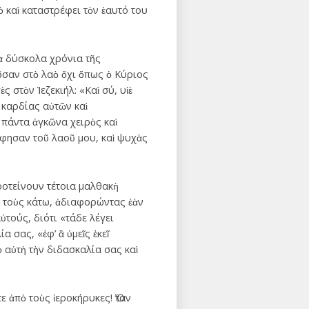
 καὶ καταστρέφει τὸν ἑαυτό του
τὰ δύσκολα χρόνια τῆς
ῦσαν στὸ λαὸ ὄχι ὅπως ὁ Κύριος
 στὸν Ἰεζεκιήλ: «Καὶ σύ, υἱὲ
καρδίας αὐτῶν καὶ
 πάντα ἀγκῶνα χειρὸς καὶ
άφησαν τοῦ λαοῦ μου, καὶ ψυχὰς
ροτείνουν τέτοια μαλθακὴ
ὸ τοὺς κάτω, ἀδιαφορώντας ἐὰν
ὐτούς, διότι «τάδε λέγει
σας, «ἐφ’ ἃ ὑμεῖς ἐκεῖ
 αὐτὴ τὴν διδασκαλία σας καὶ
τε ἀπὸ τοὺς ἱεροκήρυκες! Ὅταν