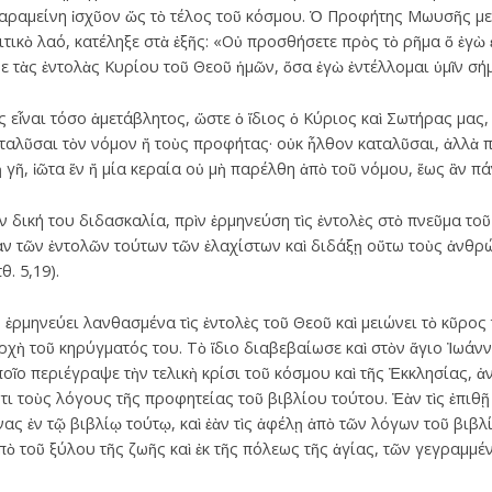
ὰ παραμείνη ἰσχῦον ὥς τὸ τέλος τοῦ κόσμου. Ὁ Προφήτης Μωυσῆς μ
τικὸ λαό, κατέληξε στὰ ἑξῆς: «Οὐ προσθήσετε πρὸς τὸ ρῆμα ὅ ἐγὼ ἐ
ε τὰς ἐντολὰς Κυρίου τοῦ Θεοῦ ἡμῶν, ὅσα ἐγὼ ἐντέλλομαι ὑμῖν σήμε
 εἶναι τόσο ἀμετάβλητος, ὥστε ὁ ἴδιος ὁ Κύριος καὶ Σωτήρας μας,
αταλῦσαι τὸν νόμον ἤ τοὺς προφήτας· οὐκ ἦλθον καταλῦσαι, ἀλλὰ 
γῆ, ἰῶτα ἕν ἤ μία κεραία οὐ μὴ παρέλθη ἀπὸ τοῦ νόμου, ἕως ἂν πάν
ν δική του διδασκαλία, πρὶν ἑρμηνεύση τὶς ἐντολὲς στὸ πνεῦμα τοῦ
ν τῶν ἐντολῶν τούτων τῶν ἐλαχίστων καὶ διδάξῃ οὕτω τοὺς ἀνθρώ
. 5,19).
ἑρμηνεύει λανθασμένα τὶς ἐντολὲς τοῦ Θεοῦ καὶ μειώνει τὸ κῦρος 
ρχὴ τοῦ κηρύγματός του. Τὸ ἴδιο διαβεβαίωσε καὶ στὸν ἅγιο Ἰωάν
ῖο περιέγραψε τὴν τελικὴ κρίσι τοῦ κόσμου καὶ τῆς Ἐκκλησίας, 
 τοὺς λόγους τῆς προφητείας τοῦ βιβλίου τούτου. Ἐὰν τὶς ἐπιθῇ ἐπ
ας ἐν τῷ βιβλίῳ τούτῳ, καὶ ἐὰν τὶς ἀφέλῃ ἀπὸ τῶν λόγων τοῦ βιβλ
πὸ τοῦ ξύλου τῆς ζωῆς καὶ ἐκ τῆς πόλεως τῆς ἁγίας, τῶν γεγραμμέ