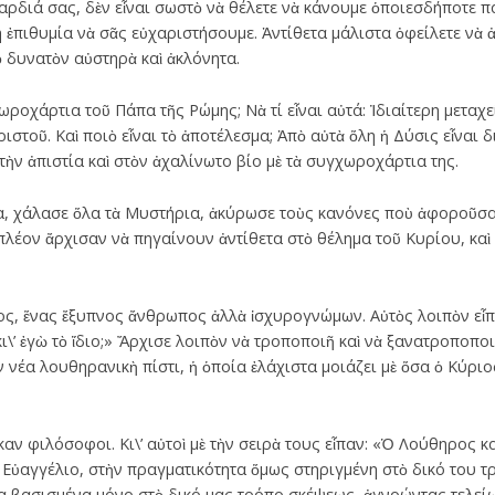
καρδιά σας, δὲν εἶναι σωστὸ νὰ θέλετε νὰ κάνουμε ὁποιεσδήποτε 
 ἐπιθυμία νὰ σᾶς εὐχαριστήσουμε. Ἀντίθετα μάλιστα ὀφείλετε νὰ ἀ
 δυνατὸν αὐστηρὰ καὶ ἀκλόνητα.
ροχάρτια τοῦ Πάπα τῆς Ρώμης; Νὰ τί εἶναι αὐτά: Ἰδιαίτερη μεταχείρ
ιστοῦ. Καὶ ποιὸ εἶναι τὸ ἀποτέλεσμα; Ἀπὸ αὐτὰ ὅλη ἡ Δύσις εἶναι 
τὴν ἀπιστία καὶ στὸν ἀχαλίνωτο βίο μὲ τὰ συγχωροχάρτια της.
, χάλασε ὅλα τὰ Μυστήρια, ἀκύρωσε τοὺς κανόνες ποὺ ἀφοροῦσαν
 πλέον ἄρχισαν νὰ πηγαίνουν ἀντίθετα στὸ θέλημα τοῦ Κυρίου, καὶ 
ς, ἕνας ἔξυπνος ἄνθρωπος ἀλλὰ ἰσχυρογνώμων. Αὐτὸς λοιπὸν εἶπ
ι\’ ἐγὼ τὸ ἴδιο;» Ἄρχισε λοιπὸν νὰ τροποποιῆ καὶ νὰ ξανατροποποι
ν νέα λουθηρανικὴ πίστι, ἡ ὁποία ἐλάχιστα μοιάζει μὲ ὅσα ὁ Κύριος
 φιλόσοφοι. Κι\’ αὐτοὶ μὲ τὴν σειρὰ τους εἶπαν: «Ὁ Λούθηρος κα
 Εὐαγγέλιο, στὴν πραγματικότητα ὅμως στηριγμένη στὸ δικό του τρ
α βασισμένα μόνο στὸ δικό μας τρόπο σκέψεως, ἀγνοώντας τελείως