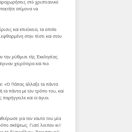
παραχωρήσεις στὸ χριστιανικὸ
παιτῆτε ἐπίμονα νὰ
ισις καὶ ἐπιείκεια, τὰ ὁποῖα
διεφθαρμένη στὴν πίστι καὶ στὸν
 τὴν ρύθμισι τῆς Ἐκκλησίας
ἔγιναν χειρότερα καὶ πιὸ
ε: «Ὁ Πάπας ἄλλαξε τὰ πάντα
ῆ τὰ πάντα μὲ τὸν τρόπο του, καὶ
 παρήγγειλε καὶ οἱ ἅγιοι
θιέρωσε γιὰ τὸν ἑαυτὸ του μία
όπο σκέψεως. Γιατί λοιπὸν κι\’
 τὸ Εὐαγγέλιο;» Ἄρχισαν κι\’