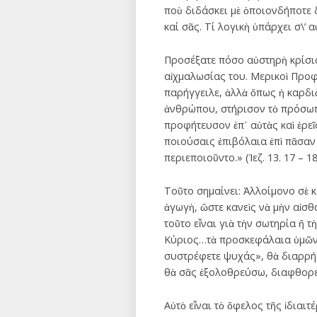
ποὺ διδάσκει μὲ ὁποιονδήποτε δ
καί σᾶς. Τί λογικὴ ὑπάρχει σ\’ α
Προσέξατε πόσο αὐστηρὴ κρίσις
αἰχμαλωσίας του. Μερικοὶ Προφ
παρήγγειλε, ἀλλὰ ὅπως ἡ καρδιὰ 
ἀνθρώπου, στήρισον τὸ πρόσωπ
προφήτευσον ἐπ᾿ αὐτὰς καὶ ἐρεῖ
ποιούσαις ἐπιβόλαια ἐπὶ πᾶσαν
περιεποιοῦντο.» (Ἰεζ. 13. 17 – 18
Τοῦτο σημαίνει: Ἀλλοίμονο σὲ 
ἀγωγὴ, ὥστε κανεὶς νὰ μὴν αἰσ
τοῦτο εἶναι γιὰ τὴν σωτηρία ἤ 
Κύριος…τὰ προσκεφάλαια ὑμῶν κ
συστρέφετε ψυχάς», θὰ διαρρήξ
θὰ σᾶς ἐξολοθρεύσω, διαφθορεὶς 
Αὐτὸ εἶναι τὸ ὄφελος τῆς ἰδιαιτ