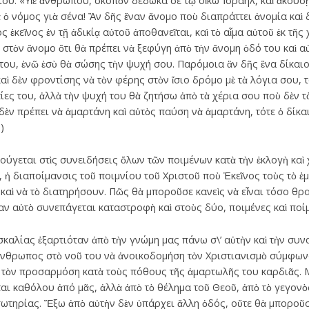
ου: «Υἱὲ ἀνθρώπου, σκοπὸν δέδωκά σε τῷ οἴκω Ἰσραήλ, καὶ ἀκούσῃ
Νὰ ὁ νόμος γιὰ σένα! Ἂν δῆς ἕναν ἄνομο ποὺ διαπράττει ἀνομία καὶ 
 ἐκεῖνος ἐν τῇ ἀδικίᾳ αὐτοῦ ἀποθανεῖται, καὶ τὸ αἷμα αὐτοῦ ἐκ τῆς
 στὸν ἄνομο ὅτι θὰ πρέπει νὰ ξεφύγη ἀπὸ τὴν ἄνομη ὁδό του καὶ αὐ
ου, ἐνῶ ἐσὺ θὰ σώσης τὴν ψυχή σου. Παρόμοια ἂν δῆς ἕνα δίκαιο 
καὶ δὲν φροντίσης νὰ τὸν φέρης στὸν ἴσιο δρόμο μὲ τὰ λόγια σου, τ
ίες του, ἀλλὰ τὴν ψυχή του θὰ ζητήσω ἀπὸ τὰ χέρια σου ποὺ δὲν τ
δὲν πρέπει νὰ ἁμαρτάνη καὶ αὐτὸς παύση νὰ ἁμαρτάνη, τότε ὁ δίκαι
)
κούγεται στὶς συνειδήσεις ὅλων τῶν ποιμένων κατὰ τὴν ἐκλογὴ καὶ 
 ἡ διαποίμανσις τοῦ ποιμνίου τοῦ Χριστοῦ ποὺ Ἐκεῖνος τοὺς τὸ ἐμ
καὶ νὰ τὸ διατηρήσουν. Πῶς θὰ μποροῦσε κανεὶς νὰ εἶναι τόσο θρ
αν αὐτὸ συνεπάγεται καταστροφὴ καὶ στοὺς δύο, ποιμένες καὶ ποίμ
καλίας ἑξαρτιόταν ἀπὸ τὴν γνώμη μας πάνω σ\’ αὐτὴν καὶ τὴν συναίν
ἄνθρωπος στὸ νοῦ του νὰ ἀνοικοδομήση τὸν Χριστιανισμὸ σύμφωνα
 νὰ τὸν προσαρμόση κατὰ τοὺς πόθους τῆς ἁμαρτωλῆς του καρδιᾶς. 
αι καθόλου ἀπό μᾶς, ἀλλὰ ἀπὸ τὸ θέλημα τοῦ Θεοῦ, ἀπὸ τὸ γεγονὸς
σωτηρίας. Ἔξω ἀπὸ αὐτὴν δὲν ὑπάρχει ἄλλη ὁδός, οὔτε θὰ μποροῦ