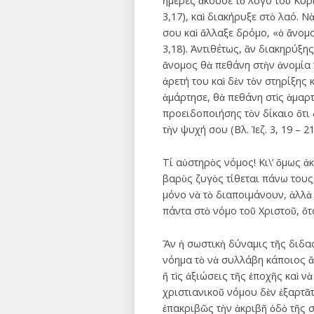
ἡμέρες ἄκουσε τὸ λόγο τοῦ Κυρί
3,17), καὶ διακήρυξε στὸ λαό. 
σου καὶ ἄλλαξε δρόμο, «ὁ ἄνομος
3,18). Ἀντιθέτως, ἂν διακηρύξης
ἄνομος θὰ πεθάνη στὴν ἀνομία τ
ἀρετή του καὶ δὲν τὸν στηρίξης 
ἁμάρτησε, θὰ πεθάνη στὶς ἁμαρτ
προειδοποιήσης τὸν δίκαιο ὅτι 
τὴν ψυχή σου (Βλ. Ἰεζ. 3, 19 – 21
Τί αὐστηρὸς νόμος! Κι\’ ὅμως ἀ
βαρὺς ζυγὸς τίθεται πάνω τους,
μόνο νὰ τὸ διαποιμάνουν, ἀλλὰ 
πάντα στὸ νόμο τοῦ Χριστοῦ, ὅτ
Ἂν ἡ σωστικὴ δύναμις τῆς διδασ
νόημα τὸ νὰ συλλάβη κάποιος 
ἤ τὶς ἀξιώσεις τῆς ἐποχῆς καὶ
χριστιανικοῦ νόμου δὲν ἐξαρτᾶτ
ἐπακριβῶς τὴν ἀκριβῆ ὁδὸ τῆς 