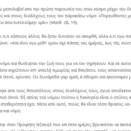
οὺ μεσολαβεῖ ἀπὸ τὴν πρώτη παρουσία του στὸν κόσμο μέχρι τὴν δ
ς καὶ στοὺς διαδόχους τους τὸν παρακάτω νόμο: «Πορευθέντες μ
α ὅσα ἐνετειλάμην ὑμῖν» (Ματθ. 28, 19).
ι ὅ,τι κάποιος ἄλλος θὰ ἦταν δυνατὸν νὰ σκεφθῆ, ἀλλὰ ὅ,τι ἐγὼ πα
νει: «Καὶ ἰδοὺ ἐγὼ μεθ\’ ὑμῶν εἰμὶ πάσας τὰς ἡμέρας, ἕως τῆς συν
νόμο καὶ θυσίασαν τὴν ζωή τους γιὰ νὰ τὸν τηρήσουν. Καὶ σὲ αὐτ
α κηρύττουν ἐπ\’ ἀπειλῇ τιμωρίας καὶ θανάτου, τοὺς ἀπαντοῦσαν:
 Θεοῦ, κρίνατε. Οὐ δυνάμεθα γὰρ ἡμεῖς ἃ εἴδομεν καὶ ἠκούσαμεν μὴ 
ε ἀπὸ τοὺς Ἀποστόλους στοὺς διαδόχους τους, ἔγινε ἀποδεκτὸς 
τοῦ Θεοῦ. Ἐξ αἰτίας τοῦ νόμου τούτου ἡ Ἐκκλησία εἶναι ὁ στύλος κ
σταθερότητα ἔχει; Μετὰ ἀπὸ αὐτό, ποιὸς θὰ εἶναι τόσο θρασὺς νὰ 
α καὶ νόμο;
ι στὸν Προφήτη Ἰεζεκιὴλ ποὺ ἐπὶ ἑπτὰ ἡμέρες βρισκόταν σὲ ἔκστα