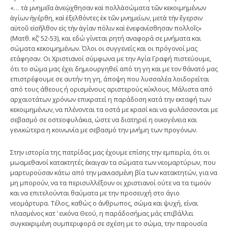
«… τὰ μνημεῖα ἀνεῴχθησαν καὶ πολλὰσώματα τῶν κεκοιμημένων
ἁγίων ἠγέρθη, καὶ ἐξελθόντες ἐκ τῶν μνημείων, μετὰ τὴν ἔγερσιν
αὐτοῦ εἰσῆλθον εἰς τὴν ἁγίαν πόλιν καὶ ἐνεφανίσθησαν πολλοῖς»
(Ματθ. κζ’ 52-53), και εδώ γίνεται ρητή αναφορά σε μνήματα και
σώματα κεκοιμημένων. Όλοι οι συγγενείς και οι πρόγονοί μας
ετάφησαν. Οι Χριστιανοί σύμφωνα με την Αγία Γραφή πιστεύουμε,
ότι το σώμα μας έχει δημιουργηθεί από τη γη και με τον θάνατό μας
επιστρέφουμε σε αυτήν τη γη, άποψη που λυσσαλέα λοιδορείται
από τους άθεους ή ορισμένους αριστερούς κύκλους. Μάλιστα από
αρχαιοτάτων χρόνων επικρατεί η παράδοση κατά την εκταφή των
κεκοιμημένων, να πλένονται τα οστά με κρασί και να φυλάσσονται με
σεβασμό σε οστεοφυλάκια, ώστε να διατηρεί η οικογένεια και
γενικώτερα η κοινωνία με σεβασμό την μνήμη των προγόνων.
Στην ιστορία της πατρίδας μας έχουμε επίσης την εμπειρία, ότι οι
μωαμεθανοί κατακτητές έκαιγαν τα σώματα των νεομαρτύρων, που
μαρτυρούσαν κάτω από την μανιασμένη βία των κατακτητών, για να
μη μπορούν, να τα περισυλλέξουν οι χριστιανοί ούτε να τα τιμούν
και να επιτελούνται θαύματα με την προσευχή στο άγιο
νεομάρτυρα. Τέλος, καθώς ο άνθρωπος, σώμα και ψυχή, είναι
πλασμένος κατ ̓ εικόνα Θεού, η παράδοσήμας μάς επιβάλλει
συγκεκριμένη συμπεριφορά σε σχέση με το σώμα, την παρουσία