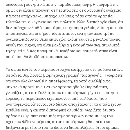
οικονομική συγκριτικά με την παραδοσιακή ταφή. Η διαφορά της
όμως δεν είναι υπέρογκη, σε περιπτώσεις δε οικονομικής ανέχειας
πάντοτε υπήρχαν και υπάρχουν λύσεις, τόσο από τα γραφεία
τελετών, την οικογένεια και την πολιτεία. Άλλη δικαιολογία είναι, ότι
δεν υπάρχουν διαθέσιμοι τάφοι, επιχείρημα γελοίο, διότι η ιστορία
αποδεικνύει, ότι οι δήμοι πάντοτε με τον ένα ή τον άλλο τρόπο
αντιμετωπίζουν το θέμα επιτυχώς, ακόμη και στις μεγαλουπόλεις.
Ακούγεται συχνά, ότι είναι μακάβρια η εκταφή των σωμάτων μετά
την τριετία, όμως πραγματικά μακάβριο και σουρεαλιστικό είναι
αυτό που θα διαβάσατε παρακάτω.
Το σώμα (εντός του φέρετρου) συχνά εισέρχεται στο φούρνο επάνω
σε ράγες, θυμίζοντας βιομηχανική γραμμή παραγωγής… Γνωρίζετε,
ότι όταν ολοκληρωθεί η αποτέφρωση, τα οστά συνθλίβονται
μηχανικά προκειμένου να κονιορτοποιηθούν; Παρενθετικά,
γνωρίζετε, ότι στη Γαλλία, όπου η αποτέφρωση έχει επικρατήσει
ευρέως, το περιβάλλον έχει μολυνθεί από τα λύματα (που
αναπόφευκτα ρίπτονται στο δίκτυο αποχέτευσης), τα οποία έχουν
εισέλθει ακόμη και στη διατροφική αλυσίδα; Γνωρίζετε, ότι στο
άρθρο 6 («Οριακές εκπομπές ατμοσφαιρικών εκπομπών») του
σχετικού ΦΕΚ αναφέρεται, ότι «η αποτέφρωση θα πρέπει να
διεξάγεται με τέτοιο τρόπο ώστε να διασφαλίζεται, ότι οι οριακές