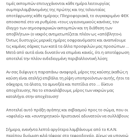
τιμές εκπομπών επιτυγχάνονται κάθε ημέρα λειτουργίας
συμπεριλαμβανομένης της πρώτης και της τελευταίας
αποτέφρωσης κάθε ημέρας»; Πληροφοριακά, το συγκεκριμένο ΦΕΚ
αποσκοπεί στο να ρυθμίσει «τους υγειονομικούς κανόνες, τον
έλεγχο των ατμοσφαιρικών εκπομπών και τη διάθεση των
αποβλήτων» (ο νεκρός αντιμετωπίζεται πλέον ως «απόβλητο»).
Όντως δυστυχώς μερικές ημέρες οσφραινόμαστε και αναπνέουμε
τις καμένες σάρκες των κατά τα άλλα προσφιλών μας προσώπων …
Μετά από αυτά είναι δυνατόν να επιμένει κανείς, ότι η αποτέφρωση
αποτελεί την πλέον ενδεδειγμένη περιβαλλοντική λύση;
Αν σας διέφυγε η παραπάνω αναφορά, μέρος της καύσης (καθώς η
καύση είναι ατελής) επιβάλει τη ρίψη υποπροϊόντων αυτής, ήτοι τα
σάκχαρα, τα άλατα, τα αμινοξέα και πεπτίδια στο … δίκτυο
αποχέτευσης. Να το επαναλάβουμε, μέρος των νεκρών μας
καταλήγει στην αποχέτευση!
Αποτελεί αυτό πράξη αγάπης και σεβασμού προς το σώμα, που οι
«αφελείς» και «συντηρητικοί» Χριστιανοί αδυνατούν να συλλάβουν;
Σήμερα, ενενήντα λεπτά αργότερα λαμβάνουμε από το Κ.Α.Ν.
περίπου δυόμιση κιλά τέφρας στο τεφροδοχείο. Δίχως να υπονοώ