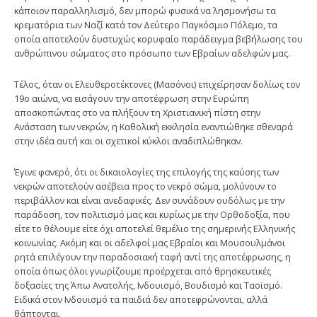
κάποιον παραλληλισμό, δεν μπορώ φυσικά να λησμονήσω τα
κρεματόρια των Ναζί κατά τον Δεύτερο Παγκόσμιο Πόλεμο, τα
οποία αποτελούν δυστυχώς κορυφαίο παράδειγμα βεβήλωσης του
ανθρώπινου σώματος στο πρόσωπο των Εβραίων αδελφών μας.
Τέλος, όταν οι Ελευθεροτέκτονες (Μασόνοι) επιχείρησαν δολίως τον
19ο αιώνα, να εισάγουν την αποτέφρωση στην Ευρώπη
αποσκοπώντας στο να πλήξουν τη Χριστιανική πίστη στην
Ανάσταση των νεκρών, η Καθολική εκκλησία εναντιώθηκε σθεναρά
στην ιδέα αυτή και οι σχετικοί κύκλοι αναδιπλώθηκαν.
Έγινε φανερό, ότι οι δικαιολογίες της επιλογής της καύσης των
νεκρών αποτελούν ασέβεια προς το νεκρό σώμα, μολύνουν το
περιβάλλον και είναι ανεδαφικές. Δεν συνάδουν ουδόλως με την
παράδοση, τον πολιτισμό μας και κυρίως με την Ορθοδοξία, που
είτε το θέλουμε είτε όχι αποτελεί θεμέλιο της σημερινής Ελληνικής
κοινωνίας. Ακόμη και οι αδελφοί μας Εβραίοι και Μουσουλμάνοι
ρητά επιλέγουν την παραδοσιακή ταφή αντί της αποτέφρωσης, η
οποία όπως όλοι γνωρίζουμε προέρχεται από θρησκευτικές
δοξασίες της Άπω Ανατολής, Ινδουισμό, Βουδισμό και Ταοϊσμό.
Ειδικά στον Ινδουισμό τα παιδιά δεν αποτεφρώνονται, αλλά
θάπτονται.