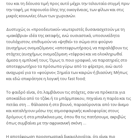
του και τη δέουσα τιμή προς αυτό μέχρι την τελευταία στιγμή πριν
την ταφή, με παρουσία όλης της οικογένειας, των φίλων και στις
μικρές κοινωνίες όλων των χωριανών.
Δυστυχώς οι «προοδευτικοί» νεωτεριστές δυσανασχετούν με τη
«μακάβρια» ιδέα της εκταφής, ενώ ουσιαστικά, υποσυνείδητα
τουλάχιστον, επιθυμούν να «ψηθεί» το σώμα στο φούρνο
(ευσχήμως ονομαζόμενος «αποτεφρωτήρας»), να παραλάβουν τις
στάχτες (ευσχήμως ονομαζόμενη «τέφρα») και να ολοκληρωθεί
άμεσα η εμπλοκή τους. Όμως τι ποιο γραφικό, να παρατηρείς στο
αποτεφρωτήριο τα πρόσωπα γύρω από το φέρετρο, ενώ αυτό
αναχωρεί για το «φούρνο»; Σημεία των καιρών ή βιασύνη; Μήπως
και εδώ επικράτησε η λογική του fast food;
Το φαιδρό είναι, ότι λαμβάνουν τις στάχτες, σαν να πρόκειται για
αποκαΐδια από το τζάκι ή το μπάρμπεκιου, πηγαίνει η παρέα και τις
πετάει στη … θάλασσα ή στο βουνό, παρασύρονται από τον άνεμο
και καταλήγουν μέσω της ατμοσφαιρικής κυκλοφορίας στους
δρόμους ή στα μπαλκόνια μας, όπου θα τις πατήσουμε, ακριβώς
όπως συμβαίνει με την αφρικανική σκόνη …
Η αποτέφρωση προσχηματικά δικαιολογείται, ότι είναι πιο