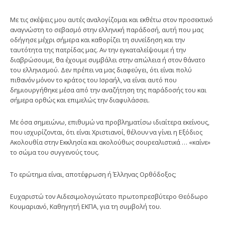
Με τις σκέψεις μου αυτές αναλογίζομαι και εκθέτω στον προσεκτικό
αναγνώστη το σεβασμό στην ελληνική παράδοσή, αυτή που μας
οδήγησε μέχρι σήμερα και καθορίζει τη συνείδηση και την
ταυτότητα της πατρίδας μας. Αν την εγκαταλείψουμε ή την
διαβρώσουμε, θα έχουμε συμβάλει στην απώλεια ή στον θάνατο
του ελληνισμού. Δεν πρέπει να μας διαφεύγει, ότι είναι πολύ
πιθανόν μόνον το κράτος του Ισραήλ, να είναι αυτό που
δημιουργήθηκε μέσα από την αναζήτηση της παράδοσής του και
σήμερα ορθώς και επιμελώς την διαφυλάσσει.
Με όσα σημειώνω, επιθυμώ να προβληματίσω ιδιαίτερα εκείνους,
που ισχυρίζονται, ότι είναι Χριστιανοί, θέλουν να γίνει η Εξόδιος
Ακολουθία στην Εκκλησία και ακολούθως σουρεαλιστικά … «καίνε»
το σώμα του συγγενούς τους.
Το ερώτημα είναι, αποτέφρωση ή Έλληνας Ορθόδοξος;
Ευχαριστώ τον Αιδεσιμολογιώτατο πρωτοπρεσβύτερο Θεόδωρο
Κουμαριανό, Καθηγητή ΕΚΠΑ, για τη συμβολή του.