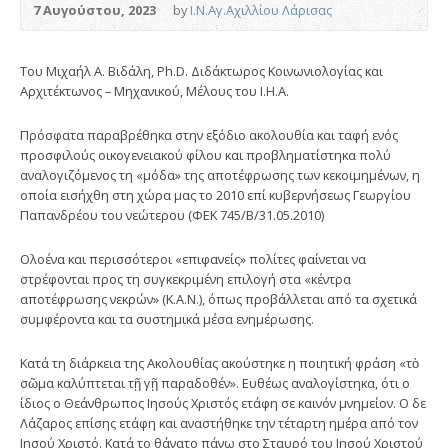
7 Αυγούστου, 2023
by
Ι.Ν.Αγ.Αχιλλίου Λάρισας
Του Μιχαήλ Α. Βιδάλη, Ph.D. Διδάκτωρος Κοινωνιολογίας και
Αρχιτέκτωνος – Μηχανικού, Μέλους του I.H.A.
Πρόσφατα παραβρέθηκα στην εξόδιο ακολουθία και ταφή ενός
προσφιλούς οικογενειακού φίλου και προβληματίστηκα πολύ
αναλογιζόμενος τη «μόδα» της αποτέφρωσης των κεκοιμημένων, η
οποία εισήχθη στη χώρα μας το 2010 επί κυβερνήσεως Γεωργίου
Παπανδρέου του νεώτερου (ΦΕΚ 745/Β/31.05.2010)
Ολοένα και περισσότεροι «επιφανείς» πολίτες φαίνεται να
στρέφονται προς τη συγκεκριμένη επιλογή στα «κέντρα
αποτέφρωσης νεκρών» (Κ.Α.Ν.), όπως προβάλλεται από τα σχετικά
συμφέροντα και τα συστημικά μέσα ενημέρωσης.
Κατά τη διάρκεια της Ακολουθίας ακούστηκε η ποιητική φράση «τὸ
σῶμα καλύπτεται τῇ γῇ παραδοθέν». Ευθέως αναλογίστηκα, ότι ο
ίδιος ο Θεάνθρωπος Ιησούς Χριστός ετάφη σε καινόν μνημείον. Ο δε
Λάζαρος επίσης ετάφη και αναστήθηκε την τέταρτη ημέρα από τον
Ιησού Χριστό. Κατά το θάνατο πάνω στο Σταυρό του Ιησού Χριστού