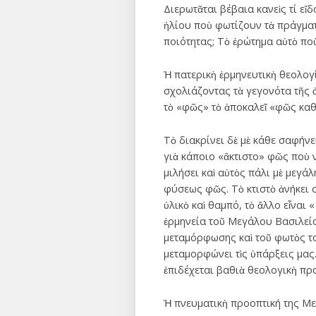
Διερωτᾶται βέβαια κανεὶς τί εἴ
ἡλίου ποὺ φωτίζουν τὰ πράγματ
ποιότητας; Τὸ ἐρώτημα αὐτὸ ποὺ
Ἡ πατερικὴ ἑρμηνευτικὴ θεολογ
σχολιάζοντας τὰ γεγονότα τῆς 
τὸ «φῶς» τὸ ἀποκαλεῖ «φῶς καθα
Τὸ διακρίνει δὲ μὲ κάθε σαφήνε
γιὰ κάποιο «ἄκτιστο» φῶς ποὺ 
μιλήσει καὶ αὐτὸς πάλι μὲ μεγάλ
φύσεως φῶς. Τὸ κτιστὸ ἀνήκει σ
ὑλικὸ καὶ θαμπό, τὸ ἄλλο εἶναι
ἑρμηνεία τοῦ Μεγάλου Βασιλείο
μεταμόρφωσης καὶ τοῦ φωτὸς τοῦ
μεταμορφώνει τὶς ὑπάρξεις μας
ἐπιδέχεται βαθιὰ θεολογικὴ προ
Ἡ πνευματικὴ προοπτική της 