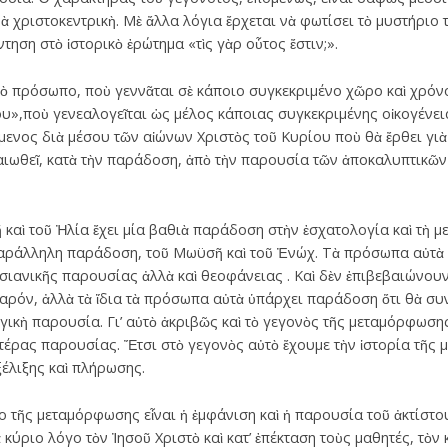
ρὰ χριστοκεντρικὴ. Μὲ ἄλλα λόγια ἔρχεται νὰ φωτίσει τὸ μυστήριο
τηση στὸ ἱστορικὸ ἐρώτημα «τὶς γὰρ οὗτος ἔστιν;».
κὸ πρόσωπο, ποὺ γεννᾶται σὲ κάποιο συγκεκριμένο χῶρο καὶ χρόνο
»,ποὺ γενεαλογεῖται ὡς μέλος κάποιας συγκεκριμένης οἰκογένεια
όμενος διὰ μέσου τῶν αἰώνων Χριστὸς τοῦ Κυρίου ποὺ θὰ ἔρθει γι
βαιωθεῖ, κατὰ τὴν παράδοση, ἀπὸ τὴν παρουσία τῶν ἀποκαλυπτικ
καὶ τοῦ Ἠλία ἔχει μία βαθιὰ παράδοση στὴν ἐσχατολογία καὶ τὴ μ
 παράλληλη παράδοση, τοῦ Μωϋσῆ καὶ τοῦ Ἐνώχ. Τὰ πρόσωπα αὐτὰ 
σιανικῆς παρουσίας ἀλλὰ καὶ θεοφάνειας . Καὶ δὲν ἐπιβεβαιώνου
παρόν, ἀλλὰ τὰ ἴδια τὰ πρόσωπα αὐτὰ ὑπάρχει παράδοση ὅτι θὰ συ
γικὴ παρουσία. Γι’ αὐτὸ ἀκριβῶς καὶ τὸ γεγονὸς τῆς μεταμόρφωση
τέρας παρουσίας. Ἔτσι στὸ γεγονὸς αὐτὸ ἔχουμε τὴν ἱστορία τῆς 
ξέλιξης καὶ πλήρωσης.
ο τῆς μεταμόρφωσης εἶναι ἡ ἐμφάνιση καὶ ἡ παρουσία τοῦ ἀκτίστ
ύριο λόγο τὸν Ἰησοῦ Χριστὸ καὶ κατ’ ἐπέκταση τοὺς μαθητές, τὸν κ