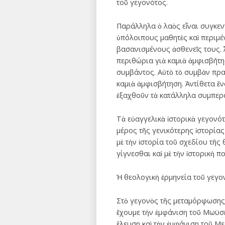
τοῦ γεγονότος.
Παράλληλα ὁ λαὸς εἶναι συγκεντ
ὑπόλοιπους μαθητὲς καὶ περιμέν
βασανισμένους ἀσθενεῖς τους. Ὅ
περιθώρια γιὰ καμιὰ ἀμφισβήτη
συμβάντος. Αὐτὸ τὸ συμβὰν πρα
καμιὰ ἀμφισβήτηση. Ἀντίθετα ἕν
ἐξαχθοῦν τὰ κατάλληλα συμπερά
Τὰ εὐαγγελικὰ ἱστορικὰ γεγονότ
μέρος τῆς γενικότερης ἱστορίας
μὲ τὴν ἱστορία τοῦ σχεδίου τῆς
γίγνεσθαι καὶ μὲ τὴν ἱστορικὴ 
Ἡ θεολογικὴ ἑρμηνεία τοῦ γεγο
Στὸ γεγονὸς τῆς μεταμόρφωσης 
ἔχουμε τὴν ἐμφάνιση τοῦ Μωϋσῆ
ἔλευση καὶ τὴν ἐμφάνιση τοῦ Μ