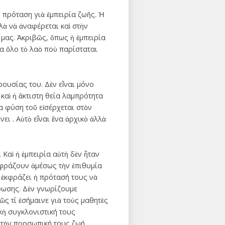
 πρόταση γιὰ ἐμπειρία ζωῆς. Ἡ
λὰ νὰ ἀναφέρεται καὶ στὴν
 μας. Ἀκριβῶς, ὅπως ἡ ἐμπειρία
α ὅλο τὸ λαὸ ποὺ παρίσταται
ουσίας του. Δὲν εἶναι μόνο
καὶ ἡ ἄκτιστη θεία λαμπρότητα
α φύση τοῦ εἰσέρχεται στὸν
ει . Αὐτὸ εἶναι ἕνα ἀρχικὸ ἀλλὰ
Καὶ ἡ ἐμπειρία αὐτὴ δὲν ἦταν
ἐκφράζουν ἀμέσως τὴν ἐπιθυμία
ς ἐκφράζει ἡ πρότασή τους νὰ
φωσης. Δὲν γνωρίζουμε
ς τί ἐσήμαινε γιὰ τοὺς μαθητὲς
κὴ συγκλονιστική τους
στὴν προσωπική τους ζωή.