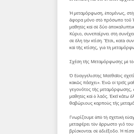
Ἡ μεταμόρφωση, ἑπομένως, στὴν
ἄφορα μόνο στὸ πρόσωπο τοῦ Ἰησ
μαθητὲς καὶ σὲ δύο ἀποκαλυπτικ
Κύριο, συνεπαίρνει στὴ συνέχει
σὲ ὅλη τὴν κτίση. Ἔτσι, κατὰ σ
καὶ τῆς κτίσης, γιὰ τὴ μεταμόρφ
Σχέση τῆς Μεταμόρφωσης μὲ τὸ
Ὁ Εὐαγγελιστὴς Ματθαῖος σχετί
κακῶς πάσχει». Ἐνῶ οἱ τρεῖς μα
γεγονότος τῆς μεταμόρφωσης, ὁ
μαθητὲς καὶ ὁ λαός. Ἐκεῖ κάτω 
θαβώριους καρποὺς τῆς μεταμ
Γνωρίζουμε ἀπὸ τὴ σχετικὴ εὐαγ
μεταφέρει τὸν ἄρρωστο γιό του
βρίσκονται σὲ ἀδιέξοδο. Ἡ πίστ