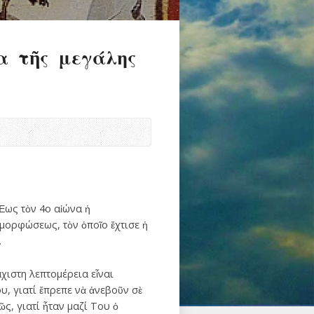
α τῆς μεγάλης
Ἕως τὸν 4ο αἰώνα ἡ
μορφώσεως, τὸν ὁποῖο ἔχτισε ἡ
.
χιστη λεπτομέρεια εἶναι
υ, γιατί ἔπρεπε νὰ ἀνεβοῦν σὲ
ῶς, γιατί ἦταν μαζί Του ὁ