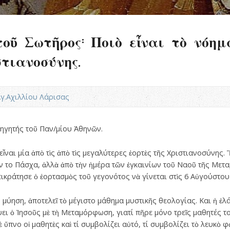
ῦ Σωτῆρος: Ποιὸ εἶναι τὸ νόημ
τιανοσύνης.
Αγ.Αχιλλίου Λάρισας
ηγητής τοῦ Παν/μίου Ἀθηνῶν.
ναι μία ἀπὸ τὶς ἀπὸ τὶς μεγαλύτερες ἑορτὲς τῆς Χριστιανοσύνης. 
το Πάσχα, ἀλλὰ ἀπὸ τὴν ἡμέρα τῶν ἐγκαινίων τοῦ Ναοῦ τῆς Μετα
ικράτησε ὁ ἑορτασμὸς τοῦ γεγονότος νὰ γίνεται στὶς 6 Αὐγούστου
ύηση, ἀποτελεῖ τὸ μέγιστο μάθημα μυστικῆς θεολογίας. Και ἡ ἐλά
ψει ὁ Ἰησοῦς μὲ τὴ Μεταμόρφωση, γιατί πῆρε μόνο τρεῖς μαθητές το
 ὕπνο οἱ μαθητὲς καὶ τί συμβολίζει αὐτό, τί συμβολίζει τὸ λευκὸ φ