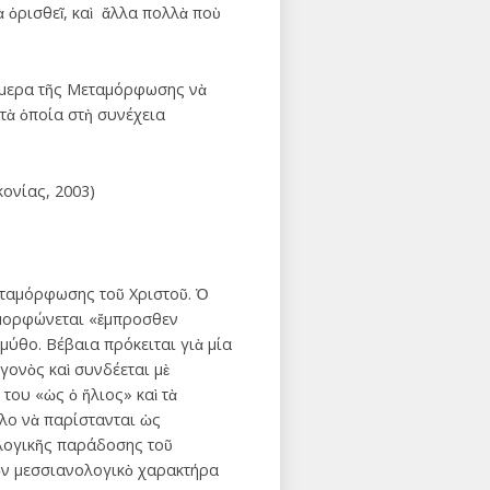
ὰ ὁρισθεῖ, καὶ ἄλλα πολλὰ ποὺ
νήμερα τῆς Μεταμόρφωσης νὰ
 τὰ ὁποία στὴ συνέχεια
ονίας, 2003)
μεταμόρφωσης τοῦ Χριστοῦ. Ὁ
ταμορφώνεται «ἔμπροσθεν
 μύθο. Βέβαια πρόκειται γιὰ μία
γονὸς καὶ συνδέεται μὲ
του «ὡς ὁ ἥλιος» καὶ τὰ
λο νὰ παρίστανται ὡς
ολογικῆς παράδοσης τοῦ
τὸν μεσσιανολογικὸ χαρακτήρα