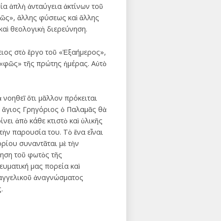
μία ἁπλὴ ἀνταύγεια ἀκτίνων τοῦ
φῶς», ἄλλης φύσεως καὶ ἄλλης
καὶ θεολογικὴ διερεύνηση.
ειος στὸ ἔργο τοῦ «Ἑξαήμερος»,
 «φῶς» τῆς πρώτης ἡμέρας. Αὐτὸ
 νοηθεῖ ὅτι μᾶλλον πρόκειται
ὁ ἅγιος Γρηγόριος ὁ Παλαμᾶς θὰ
ίνει ἀπὸ κάθε κτιστὸ καὶ ὑλικῆς
τὴν παρουσία του. Τὸ ἕνα εἶναι
ορίου συναντᾶται μὲ τὴν
όηση τοῦ φωτὸς τῆς
ευματική μας πορεία καὶ
ὐαγγελικοῦ ἀναγνώσματος
.