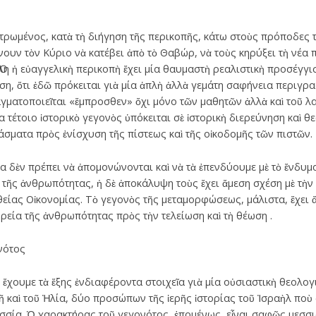
ρωμένος, κατὰ τὴ διήγηση τῆς περικοπῆς, κάτω στοὺς πρόποδες το
ουν τὸν Κύριο νὰ κατέβει ἀπὸ τὸ Θαβώρ, νὰ τοὺς κηρύξει τὴ νέα π
λη ἡ εὐαγγελικὴ περικοπὴ ἔχει μία θαυμαστὴ ρεαλιστικὴ προσέγγι
ση, ὅτι ἐδῶ πρόκειται γιὰ μία ἁπλὴ ἀλλὰ γεμάτη σαφήνεια περιγρ
γματοποιεῖται «ἔμπροσθεν» ὄχι μόνο τῶν μαθητῶν ἀλλὰ καὶ τοῦ λα
α τέτοιο ἱστορικὸ γεγονὸς ὑπόκειται σὲ ἱστορικὴ διερεύνηση καὶ θ
σματα πρὸς ἐνίσχυση τῆς πίστεως καὶ τῆς οἰκοδομῆς τῶν πιστῶν.
α δὲν πρέπει νὰ ἀπομονώνονται καὶ νὰ τὰ ἐπενδύουμε μὲ τὸ ἔνδυμ
 τῆς ἀνθρωπότητας, ἡ δὲ ἀποκάλυψη τοὺς ἔχει ἄμεση σχέση μὲ τὴν 
 θείας Οἰκονομίας. Τὸ γεγονὸς τῆς μεταμορφώσεως, μάλιστα, ἔχει ἄ
πορεία τῆς ἀνθρωπότητας πρὸς τὴν τελείωση καὶ τὴ θέωση .
νότος
ἔχουμε τὰ ἕξης ἐνδιαφέροντα στοιχεῖα γιὰ μία οὐσιαστικὴ θεολο
 καὶ τοῦ Ἠλία, δύο προσώπων τῆς ἱερῆς ἱστορίας τοῦ Ἰσραὴλ ποὺ 
εσσία. Ὁ χαρακτήρας τοῦ γεγονότος, ἑπομένως, εἶναι σαφῶς μεσσι