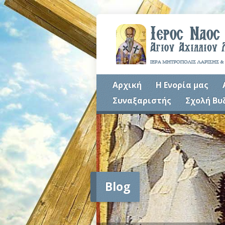
Αρχική
Η Ενορία μας
Συναξαριστής
Σχολή Βυ
Blog