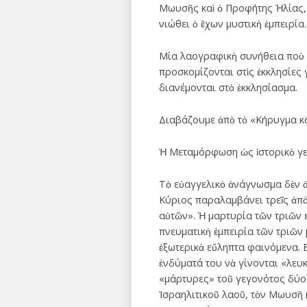
Μωυσῆς καὶ ὁ Προφήτης Ἠλίας, γ
νιώθει ὁ ἔχων μυστικὴ ἐμπειρία.
Μία λαογραφικὴ συνήθεια ποὺ ἀ
προσκομίζονται στὶς ἐκκλησίες 
διανέμονται στὸ ἐκκλησίασμα.
Διαβάζουμε ἀπὸ τὸ «Κήρυγμα κα
Ἡ Μεταμόρφωση ὡς ἱστορικὸ γ
Τὸ εὐαγγελικὸ ἀνάγνωσμα δὲν ἀ
Κύριος παραλαμβάνει τρεῖς ἀπὸ
αὐτῶν». Ἡ μαρτυρία τῶν τριῶν ε
πνευματικὴ ἐμπειρία τῶν τριῶν 
ἐξωτερικὰ εὔληπτα φαινόμενα. 
ἐνδύματά του νὰ γίνονται «λε
«μάρτυρες» τοῦ γεγονότος δύο
Ἰσραηλιτικοῦ λαοῦ, τὸν Μωυσῆ 