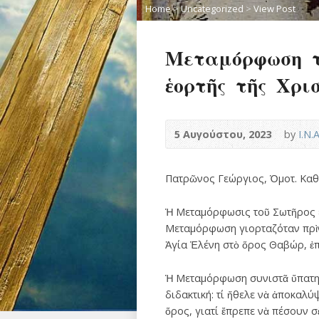
Home
>
Uncategorized
>
View Post
Μεταμόρφωση το
ἑορτῆς τῆς Χρισ
5 Αυγούστου, 2023
by
Ι.Ν.
Πατρῶνος Γεώργιος, Ὁμοτ. Καθ
Ἡ Μεταμόρφωσις τοῦ Σωτῆρος εἶ
Μεταμόρφωση γιορταζόταν πρὶν 
Ἁγία Ἑλένη στὸ ὅρος Θαβώρ, ἐπ
Ἡ Μεταμόρφωση συνιστᾶ ὕπατη μ
διδακτική: τί ἤθελε νὰ ἀποκαλύ
ὅρος, γιατί ἔπρεπε νὰ πέσουν σὲ