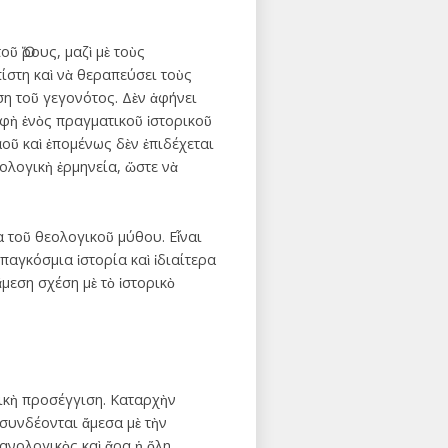
ῦ Ὅρους, μαζὶ μὲ τοὺς
ίστη καὶ νὰ θεραπεύσει τοὺς
ση τοῦ γεγονότος. Δὲν ἀφήνει
αφὴ ἑνὸς πραγματικοῦ ἱστορικοῦ
οῦ καὶ ἑπομένως δὲν ἐπιδέχεται
εολογικὴ ἑρμηνεία, ὥστε νὰ
α τοῦ θεολογικοῦ μύθου. Εἶναι
παγκόσμια ἱστορία καὶ ἰδιαίτερα
μεση σχέση μὲ τὸ ἱστορικὸ
γικὴ προσέγγιση. Καταρχὴν
συνδέονται ἄμεσα μὲ τὴν
ανολογικὸς καὶ ἄρα ἡ ὅλη