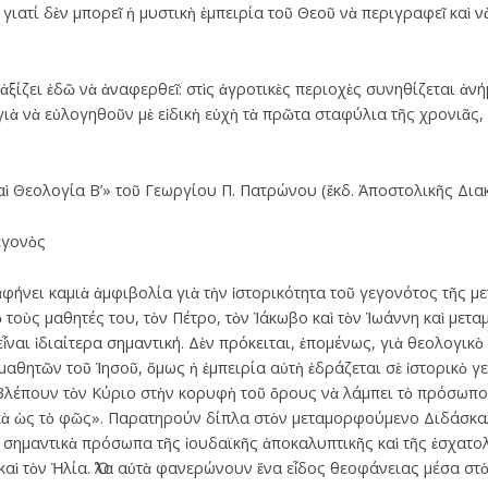
ιατί δὲν μπορεῖ ἡ μυστικὴ ἐμπειρία τοῦ Θεοῦ νὰ περιγραφεῖ καὶ ν
ξίζει ἐδῶ νὰ ἀναφερθεῖ: στὶς ἀγροτικὲς περιοχὲς συνηθίζεται ἀ
γιὰ νὰ εὐλογηθοῦν μὲ εἰδικὴ εὐχὴ τὰ πρῶτα σταφύλια τῆς χρονιᾶς,
ὶ Θεολογία Β’» τοῦ Γεωργίου Π. Πατρώνου (ἔκδ. Ἀποστολικῆς Διακ
εγονὸς
φήνει καμιὰ ἀμφιβολία γιὰ τὴν ἱστορικότητα τοῦ γεγονότος τῆς 
 τοὺς μαθητές του, τὸν Πέτρο, τὸν Ἰάκωβο καὶ τὸν Ἰωάννη καὶ με
ἶναι ἰδιαίτερα σημαντική. Δὲν πρόκειται, ἑπομένως, γιὰ θεολογικὸ
μαθητῶν τοῦ Ἰησοῦ, ὅμως ἡ ἐμπειρία αὐτὴ ἑδράζεται σὲ ἱστορικὸ γε
Βλέπουν τὸν Κύριο στὴν κορυφὴ τοῦ ὅρους νὰ λάμπει τὸ πρόσωπο 
υκὰ ὡς τὸ φῶς». Παρατηρούν δίπλα στὸν μεταμορφούμενο Διδάσκα
 σημαντικὰ πρόσωπα τῆς ἰουδαϊκῆς ἀποκαλυπτικῆς καὶ τῆς ἐσχατ
καὶ τὸν Ἠλία. Ὅλα αὐτὰ φανερώνουν ἕνα εἶδος θεοφάνειας μέσα σ