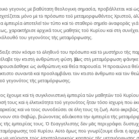
ικὸ γεγονὸς μὲ βαθύτατη θεολογικὴ σημασία, προβάλλεται καὶ ὡς
υσχετίζεται μόνο μὲ τὸ πρόσωπο τοῦ μεταμορφωθέντος Χριστοῦ, ἀλ
 ἐμπειρία ἀποτελεῖ τὸν τύπο καὶ τὸ σταθερὸ σημεῖο ἀναφορᾶς γιά
ως, χαρακτήρισε ἀρχικά τους μαθητὲς τοῦ Κυρίου καὶ στὴ συνέχει
πακόλουθό του γεγονότος τῆς μεταμόρφωσης.
δειξε στὸν κόσμο τὸ ἀληθινό του πρόσωπο καὶ τὸ μυστήριο τῆς παρ
σέλαβε τὴν κτιστὴ ἀνθρώπινη φύση. Ὅμως στὴ μεταμόρφωση φάνηκε 
παρουσιάσθηκε ὡς ἀνθρώπινη καὶ θεία παρουσία. Ἡ προαιώνια θεί
ἄκτιστο συναντᾶ καὶ προσλαμβάνει τὸν κτιστὸ ἄνθρωπο καὶ τὸν θεών
τοῦ γεγονότος τῆς μεταμόρφωσης.
ς ἔχουμε καὶ τὴ συγκλονιστικὴ ἐμπειρία τῶν μαθητῶν τοῦ Κυρίου. 
ωσή τους καὶ ἡ ἐλκτικότητα τοῦ γεγονότος ἦταν τόσο ἰσχυρὴ ποὺ 
διαρκείας καὶ νὰ τοὺς συνοδεύσει σὲ ὅλη τους τὴ ζωή. Αὐτὸ ἀκριβῶ
ίνουν στὸ Θαβώρ, βιώνοντας ἀδιάκοπα τὴν ἐμπειρία τῆς μεταμόρ
ς τῆς ἐμπειρίας τους. Ὁ Εὐαγγελιστὴς δὲν μᾶς περιγράφει δυστυχῶ
μεταμόρφωσης τοῦ Κυρίου. Αὐτὸ ὅμως ποὺ γνωρίζουμε εἶναι ἡ ἀρχι
ισαν νὰ γεύονται τοὺς ἐσχατολογικοὺς καρποὺς τῆς μεταμόρφωσης 