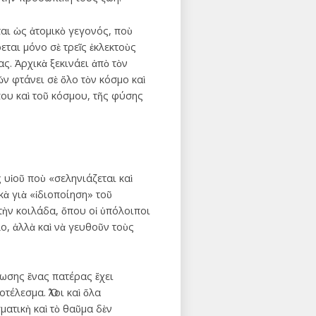
ται ὡς ἀτομικὸ γεγονός, ποὺ
εται μόνο σὲ τρεῖς ἐκλεκτοὺς
ς. Ἀρχικὰ ξεκινάει ἀπὸ τὸν
ῶν φτάνει σὲ ὅλο τὸν κόσμο καὶ
που καὶ τοῦ κόσμου, τῆς φύσης
 υἱοῦ ποὺ «σεληνιάζεται καὶ
κὰ γιὰ «ἰδιοποίηση» τοῦ
τὴν κοιλάδα, ὅπου οἱ ὑπόλοιποι
ο, ἀλλὰ καὶ νὰ γευθοῦν τοὺς
φωσης ἕνας πατέρας ἔχει
έλεσμα. Ὅλοι καὶ ὅλα
ματικὴ καὶ τὸ θαῦμα δὲν