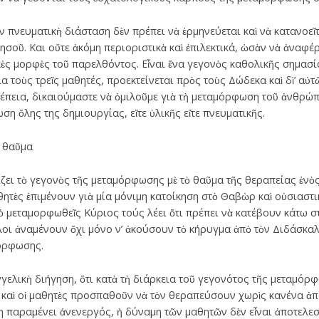
 πνευματικὴ διάσταση δὲν πρέπει νὰ ἑρμηνεύεται καὶ νὰ κατανοεῖ
οῦ. Και οὔτε ἀκόμη περιοριστικὰ καὶ ἐπιλεκτικά, ὡσὰν νὰ ἀναφέρ
ὲς μορφὲς τοῦ παρελθόντος. Εἶναι ἕνα γεγονὸς καθολικῆς σημασία
α τοὺς τρεῖς μαθητές, προεκτείνεται πρὸς τοὺς Δώδεκα καὶ δὶ’ αὐτ
υνέπεια, δικαιούμαστε νὰ ὁμιλοῦμε γιὰ τὴ μεταμόρφωση τοῦ ἀνθρώ
ωση ὅλης της δημιουργίας, εἴτε ὑλικῆς εἴτε πνευματικῆς.
 θαῦμα
ζει τὸ γεγονὸς τῆς μεταμόρφωσης μὲ τὸ θαῦμα τῆς θεραπείας ἑνὸς
θητὲς ἐπιμένουν γιὰ μία μόνιμη κατοίκηση στὸ Θαβὼρ καὶ οὐσιαστι
 μεταμορφωθεῖς Κύριος τούς λέει ὅτι πρέπει νὰ κατέβουν κάτω σ
ὅλοι ἀναμένουν ὄχι μόνο ν’ ἀκούσουν τὸ κήρυγμα ἀπὸ τὸν Διδάσκαλ
όρφωσης.
γελικὴ διήγηση, ὅτι κατὰ τὴ διάρκεια τοῦ γεγονότος τῆς μεταμόρ
 καὶ οἱ μαθητὲς προσπαθοῦν νὰ τὸν θεραπεύσουν χωρὶς κανένα ἀποτ
η παραμένει ἀνενεργός, ἡ δύναμη τῶν μαθητῶν δὲν εἶναι ἀποτελεσ