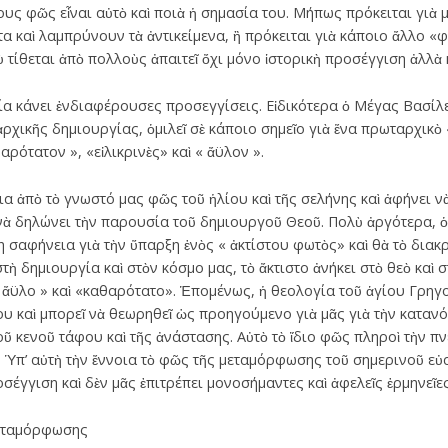
δους φῶς εἶναι αὐτὸ καὶ ποιὰ ἡ σημασία του. Μήπως πρόκειται γιὰ 
α καὶ λαμπρύνουν τὰ ἀντικείμενα, ἢ πρόκειται γιὰ κάποιο ἄλλο «
 τίθεται ἀπὸ πολλοὺς ἀπαιτεῖ ὄχι μόνο ἱστορικὴ προσέγγιση ἀλλὰ 
ία κάνει ἐνδιαφέρουσες προσεγγίσεις. Εἰδικότερα ὁ Μέγας Βασίλ
ἀρχικῆς δημιουργίας, ὁμιλεῖ σὲ κάποιο σημεῖο γιὰ ἕνα πρωταρχικὸ
ρότατον », «εἰλικρινὲς» καὶ « ἄϋλον ».
ια ἀπὸ τὸ γνωστό μας φῶς τοῦ ἡλίου καὶ τῆς σελήνης καὶ ἀφήνει νὰ
νὰ δηλώνει τὴν παρουσία τοῦ δημιουργοῦ Θεοῦ. Πολὺ ἀργότερα, 
η σαφήνεια γιὰ τὴν ὕπαρξη ἑνὸς « ἀκτίστου φωτὸς» καὶ θὰ τὸ διακρ
τὴ δημιουργία καὶ στὸν κόσμο μας, τὸ ἄκτιστο ἀνήκει στὸ θεὸ καὶ σ
 « ἄϋλο » καὶ «καθαρότατο». Ἑπομένως, ἡ θεολογία τοῦ ἁγίου Γρηγ
υ καὶ μπορεῖ νὰ θεωρηθεῖ ὡς προηγούμενο γιὰ μᾶς γιὰ τὴν καταν
 κενοῦ τάφου καὶ τῆς ἀνάστασης. Αὐτὸ τὸ ἴδιο φῶς πληροὶ τὴν πν
. Ὑπ’ αὐτὴ τὴν ἔννοια τὸ φῶς τῆς μεταμόρφωσης τοῦ σημερινοῦ ε
σέγγιση καὶ δὲν μᾶς ἐπιτρέπει μονοσήμαντες καὶ ἀφελεῖς ἑρμηνεῖες
Μεταμόρφωσης