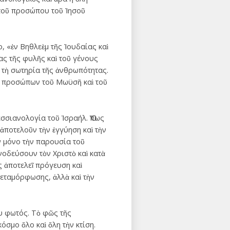
 τοῦ προσώπου τοῦ Ἰησοῦ
, «ἐν Βηθλεὲμ τῆς Ἰουδαίας καὶ
ς τῆς φυλῆς καὶ τοῦ γένους
ὰ τὴ σωτηρία τῆς ἀνθρωπότητας.
ῶν προσώπων τοῦ Μωϋσῆ καὶ τοῦ
εσσιανολογία τοῦ Ἰσραήλ. Ὅπως
ἀποτελοῦν τὴν ἐγγύηση καὶ τὴν
ν μόνο τὴν παρουσία τοῦ
νοδεύσουν τὸν Χριστὸ καὶ κατὰ
ς ἀποτελεῖ πρόγευση καὶ
μεταμόρφωσης, ἀλλὰ καὶ τὴν
ου φωτός. Τὸ φῶς τῆς
όσμο ὅλο καὶ ὅλη τὴν κτίση.