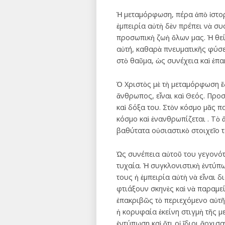
Ἡ μεταμόρφωση, πέρα ἀπὸ ἱστορ
ἐμπειρία αὐτὴ δὲν πρέπει νὰ σ
προσωπικὴ ζωὴ ὅλων μας. Ἡ θεία
αὐτή, καθαρὰ πνευματικῆς φύσε
στὸ θαῦμα, ὡς συνέχεια καὶ ἐ
Ὁ Χριστὸς μὲ τὴ μεταμόρφωση ἔ
ἄνθρωπος, εἶναι καὶ Θεός. Προ
καὶ δόξα του. Στὸν κόσμο μᾶς 
κόσμο καὶ ἐνανθρωπίζεται . Τὸ 
βαθύτατα οὐσιαστικὸ στοιχεῖο 
Ὡς συνέπεια αὐτοῦ του γεγονότο
τυχαία. Ἡ συγκλονιστικὴ ἐντύπ
τους ἡ ἐμπειρία αὐτὴ νὰ εἶναι 
φτιάξουν σκηνὲς καὶ νὰ παραμε
ἐπακριβῶς τὸ περιεχόμενο αὐτῆ
ἡ κορυφαία ἐκείνη στιγμὴ τῆς 
ἐντύπωση καὶ ὅτι οἱ ἴδιοι ἄρχ