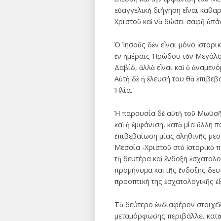
εὐαγγελικὴ διήγηση εἶναι καθα
Χριστοῦ καὶ νὰ δώσει σαφῆ ἀπάν
Ὁ Ἰησοῦς δὲν εἶναι μόνο ἱστορι
ἐν ἡμέραις Ἡρώδου τὸν Μεγάλου
Δαβίδ, ἀλλὰ εἶναι καὶ ὁ ἀναμεν
Αὐτὴ δὲ ἡ ἔλευσή του θὰ ἐπιβε
Ἠλία.
Ἡ παρουσία δὲ αὐτὴ τοῦ Μωϋσῆ 
καὶ ἡ ἐμφάνιση, κατὰ μία ἄλλη
ἐπιβεβαίωση μίας ἀληθινῆς μεσ
Μεσσία -Χριστοῦ στὸ ἱστορικὸ 
τὴ δευτέρα καὶ ἔνδοξη ἐσχατολο
προμήνυμα καὶ τῆς ἔνδοξης δευ
προοπτική της ἐσχατολογικῆς ἐ
Τὸ δεύτερο ἐνδιαφέρον στοιχεῖ
μεταμόρφωσης περιβάλλει κατὰ κ