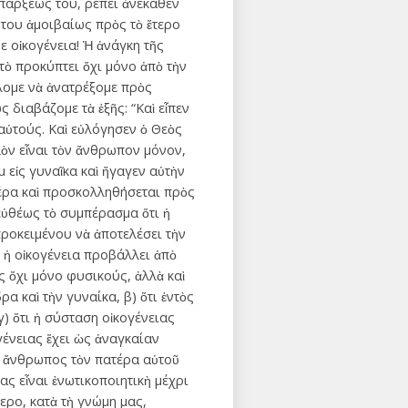
ὑπάρξεώς του, ρέπει ἀνέκαθεν
 του ἀμοιβαίως πρὸς τὸ ἕτερο
ε οἰκογένεια! Ἡ ἀνάγκη τῆς
τὸ προκύπτει ὄχι μόνο ἀπὸ τὴν
ίλομε νὰ ἀνατρέξομε πρὸς
διαβάζομε τὰ ἑξῆς: “Καὶ εἶπεν
αὐτούς. Καὶ εὐλόγησεν ὁ Θεὸς
λὸν εἶναι τὸν ἄνθρωπον μόνον,
εἰς γυναῖκα καὶ ἤγαγεν αὐτὴν
τέρα καὶ προσκολληθήσεται πρὸς
 εὐθέως τὸ συμπέρασμα ὅτι ἡ
προκειμένου νὰ ἀποτελέσει τὴν
 ἡ οἰκογένεια προβάλλει ἀπὸ
ς ὄχι μόνο φυσικούς, ἀλλὰ καὶ
α καὶ τὴν γυναίκα, β) ὅτι ἐντὸς
) ὅτι ἡ σύσταση οἰκογένειας
ογένειας ἔχει ὡς ἀναγκαίαν
ι ἄνθρωπος τὸν πατέρα αὐτοῦ
ας εἶναι ἑνωτικοποιητικὴ μέχρι
τερο, κατὰ τὴ γνώμη μας,