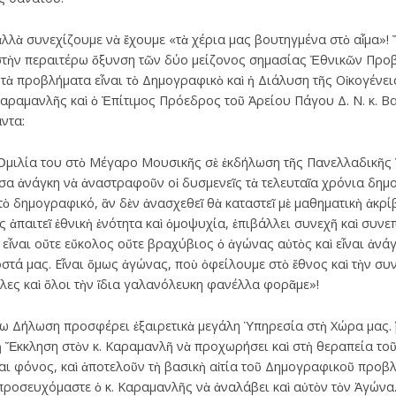
, ἀλλὰ συνεχίζουμε νὰ ἔχουμε «τὰ χέρια μας βουτηγμένα στὸ αἷμα»
στὴν περαιτέρω ὄξυνση τῶν δύο μείζονος σημασίας Ἐθνικῶν Προ
τὰ προβλήματα εἶναι τὸ Δημογραφικὸ καὶ ἡ Διάλυση τῆς Οἰκογένεια
ραμανλῆς καὶ ὁ Ἐπίτιμος Πρόεδρος τοῦ Ἀρείου Πάγου Δ. Ν. κ. Β
ντα:
 Ὁμιλία του στὸ Μέγαρο Μουσικῆς σὲ ἐκδήλωση τῆς Πανελλαδικῆ
ουσα ἀνάγκη νὰ ἀναστραφοῦν οἱ δυσμενεῖς τὰ τελευταῖα χρόνια δημ
 δημογραφικό, ἂν δὲν ἀνασχεθεῖ θὰ καταστεῖ μὲ μαθηματικὴ ἀκρίβ
ὸς ἀπαιτεῖ ἐθνικὴ ἑνότητα καὶ ὁμοψυχία, ἐπιβάλλει συνεχῆ καὶ συν
 εἶναι οὔτε εὔκολος οὔτε βραχύβιος ὁ ἀγώνας αὐτὸς καὶ εἶναι ἀνά
οστά μας. Εἶναι ὅμως ἀγώνας, ποὺ ὀφείλουμε στὸ ἔθνος καὶ τὴν συν
λες καὶ ὅλοι τὴν ἴδια γαλανόλευκη φανέλλα φορᾶμε»!
ω Δήλωση προσφέρει ἐξαιρετικὰ μεγάλη Ὑπηρεσία στὴ Χώρα μας. Ὅμ
Ἔκκληση στὸν κ. Καραμανλῆ νὰ προχωρήσει καὶ στὴ θεραπεία τοῦ
ναι φόνος, καὶ ἀποτελοῦν τὴ βασικὴ αἰτία τοῦ Δημογραφικοῦ προβλ
προσευχόμαστε ὁ κ. Καραμανλῆς νὰ ἀναλάβει καὶ αὐτὸν τὸν Ἀγώνα.