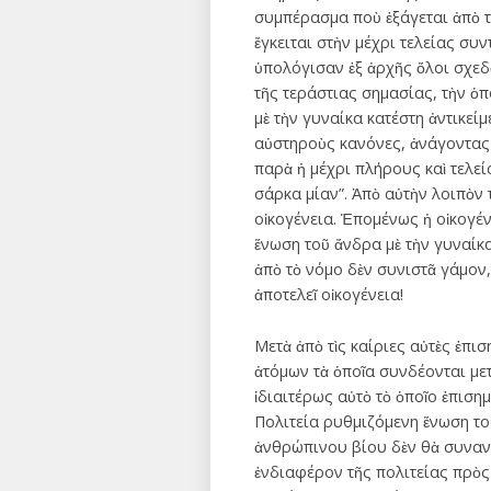
συμπέρασμα ποὺ ἐξάγεται ἀπὸ τ
ἔγκειται στὴν μέχρι τελείας συ
ὑπολόγισαν ἐξ ἀρχῆς ὅλοι σχεδ
τῆς τεράστιας σημασίας, τὴν ὁ
μὲ τὴν γυναίκα κατέστη ἀντικείμ
αὐστηροὺς κανόνες, ἀνάγοντας α
παρὰ ἡ μέχρι πλήρους καὶ τελεία
σάρκα μίαν”. Ἀπὸ αὐτὴν λοιπὸν
οἰκογένεια. Ἑπομένως ἡ οἰκογέν
ἕνωση τοῦ ἄνδρα μὲ τὴν γυναίκα
ἀπὸ τὸ νόμο δὲν συνιστᾶ γάμον
ἀποτελεῖ οἰκογένεια!
Μετὰ ἀπὸ τὶς καίριες αὐτὲς ἐπ
ἀτόμων τὰ ὁποῖα συνδέονται μετ
ἰδιαιτέρως αὐτὸ τὸ ὁποῖο ἐπιση
Πολιτεία ρυθμιζόμενη ἕνωση τοῦ
ἀνθρώπινου βίου δὲν θὰ συναντ
ἐνδιαφέρον τῆς πολιτείας πρὸς 