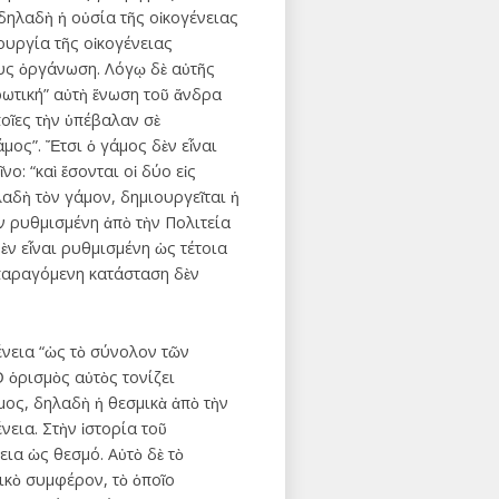
δηλαδὴ ἡ οὐσία τῆς οἰκογένειας
τουργία τῆς οἰκογένειας
ους ὀργάνωση. Λόγῳ δὲ αὐτῆς
ρωτική” αὐτὴ ἕνωση τοῦ ἄνδρα
ποῖες τὴν ὑπέβαλαν σὲ
μος”. Ἔτσι ὁ γάμος δὲν εἶναι
ο: “καὶ ἔσονται οἱ δύο εἰς
αδὴ τὸν γάμον, δημιουργεῖται ἡ
ν ρυθμισμένη ἀπὸ τὴν Πολιτεία
ὲν εἶναι ρυθμισμένη ὡς τέτοια
 παραγόμενη κατάσταση δὲν
ένεια “ὡς τὸ σύνολον τῶν
 ὁρισμὸς αὐτὸς τονίζει
μος, δηλαδὴ ἡ θεσμικὰ ἀπὸ τὴν
νεια. Στὴν ἱστορία τοῦ
ια ὡς θεσμό. Αὐτὸ δὲ τὸ
ικὸ συμφέρον, τὸ ὁποῖο