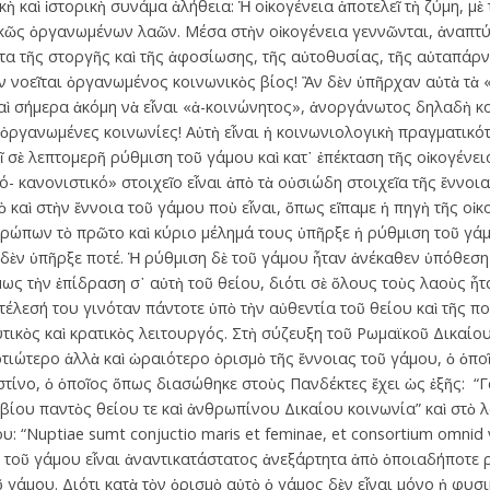
ὴ καὶ ἱστορικὴ συνάμα ἀλήθεια: Ἡ οἰκογένεια ἀποτελεῖ τὴ ζύμη, μὲ
κῶς ὀργανωμένων λαῶν. Μέσα στὴν οἰκογένεια γεννῶνται, ἀναπτύ
τα τῆς στοργῆς καὶ τῆς ἀφοσίωσης, τῆς αὐτοθυσίας, τῆς αὐταπάρνη
ν νοεῖται ὀργανωμένος κοινωνικὸς βίος! Ἂν δὲν ὑπῆρχαν αὐτὰ τὰ 
 σήμερα ἀκόμη νὰ εἶναι «ἀ-κοινώνητος», ἀνοργάνωτος δηλαδὴ κο
 ὀργανωμένες κοινωνίες! Αὐτὴ εἶναι ἡ κοινωνιολογικὴ πραγματικό
 σὲ λεπτομερῆ ρύθμιση τοῦ γάμου καὶ κατ᾽ ἐπέκταση τῆς οἰκογένει
ό- κανονιστικό» στοιχεῖο εἶναι ἀπὸ τὰ οὐσιώδη στοιχεῖα τῆς ἔννοι
ὸ καὶ στὴν ἔννοια τοῦ γάμου ποὺ εἶναι, ὅπως εἴπαμε ἡ πηγὴ τῆς οἰκ
ρώπων τὸ πρῶτο καὶ κύριο μέλημά τους ὑπῆρξε ἡ ρύθμιση τοῦ γά
δὲν ὑπῆρξε ποτέ. Ἡ ρύθμιση δὲ τοῦ γάμου ἦταν ἀνέκαθεν ὑπόθεση
μως τὴν ἐπίδραση σ᾽ αὐτὴ τοῦ θείου, διότι σὲ ὅλους τοὺς λαοὺς ἦτ
 τέλεσή του γινόταν πάντοτε ὑπὸ τὴν αὐθεντία τοῦ θείου καὶ τῆς πολ
υτικὸς καὶ κρατικὸς λειτουργός. Στὴ σύζευξη τοῦ Ρωμαϊκοῦ Δικαίου
τιώτερο ἀλλὰ καὶ ὡραιότερο ὁρισμὸ τῆς ἔννοιας τοῦ γάμου, ὁ ὁπο
νο, ὁ ὁποῖος ὅπως διασώθηκε στοὺς Πανδέκτες ἔχει ὡς ἑξῆς: “Γά
βίου παντὸς θείου τε καὶ ἀνθρωπίνου Δικαίου κοινωνία” καὶ στὸ 
 “Nuptiae sumt conjuctio maris et feminae, et consortium omnid vit
ς τοῦ γάμου εἶναι ἀναντικατάστατος ἀνεξάρτητα ἀπὸ ὁποιαδήποτε 
 γάμου. Διότι κατὰ τὸν ὁρισμὸ αὐτὸ ὁ γάμος δὲν εἶναι μόνο ἡ φυσ