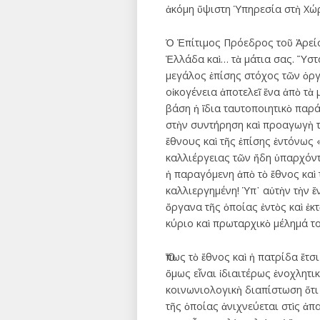
ἀκόμη ὕψιστη Ὑπηρεσία στὴ Χώ
Ὁ Ἐπίτιμος Πρόεδρος τοῦ Ἀρείο
Ἑλλάδα καὶ… τὰ μάτια σας. Ὕστ
μεγάλος ἐπίσης στόχος τῶν ὀργ
οἰκογένεια ἀποτελεῖ ἕνα ἀπὸ τὰ
βάση ἡ ἴδια ταυτοποιητικὸ παρ
στὴν συντήρηση καὶ προαγωγὴ τ
ἔθνους καὶ τῆς ἐπίσης ἐντόνως 
καλλιέργειας τῶν ἤδη ὑπαρχόντω
ἡ παραγόμενη ἀπὸ τὸ ἔθνος καὶ 
καλλιεργημένη! Ὑπ᾽ αὐτὴν τὴν 
ὄργανα τῆς ὁποίας ἐντὸς καὶ ἐκ
κύριο καὶ πρωταρχικὸ μέλημά 
Ὅπως τὸ ἔθνος καὶ ἡ πατρίδα ἔτσι
ὅμως εἶναι ἰδιαιτέρως ἐνοχλητ
κοινωνιολογικὴ διαπίστωση ὅτι
τῆς ὁποίας ἀνιχνεύεται στὶς ἀ