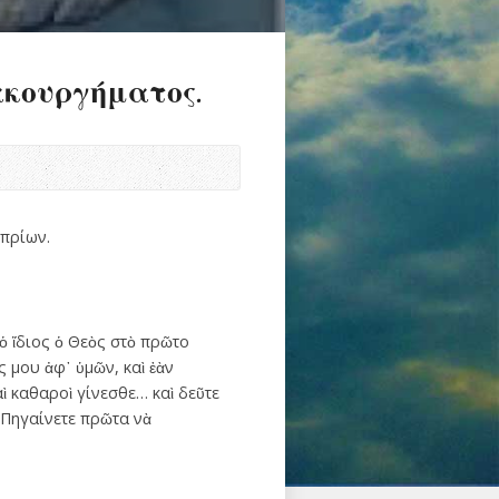
κουργήματος.
πρίων.
 ὁ ἴδιος ὁ Θεὸς στὸ πρῶτο
 μου ἀφ᾽ ὑμῶν, καὶ ἐὰν
ὶ καθαροὶ γίνεσθε… καὶ δεῦτε
. Πηγαίνετε πρῶτα νὰ