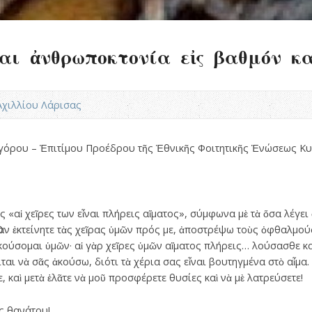
αι ἀνθρωποκτονία εἰς βαθμόν κα
.Αχιλλίου Λάρισας
ηγόρου – Ἐπιτίμου Προέδρου τῆς Ἐθνικῆς Φοιτητικῆς Ἑνώσεως Κυ
 «αἱ χεῖρες των εἶναι πλήρεις αἵματος», σύμφωνα μὲ τὰ ὅσα λέγει
αν ἐκτείνητε τὰς χεῖρας ὑμῶν πρός με, ἀποστρέψω τοὺς ὀφθαλμούς
κούσομαι ὑμῶν· αἱ γὰρ χεῖρες ὑμῶν αἵματος πλήρεις… λούσασθε κα
ιται νὰ σᾶς ἀκούσω, διότι τὰ χέρια σας εἶναι βουτηγμένα στὸ αἷμα
, καὶ μετὰ ἐλᾶτε νὰ μοῦ προσφέρετε θυσίες καὶ νὰ μὲ λατρεύσετε!
ς θανάτου!