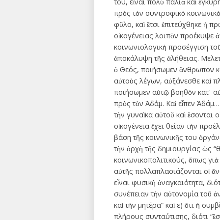
του, εἶναι πολὺ παλιὰ καὶ ἔγκυ
πρὸς τὸν συντροφικὸ κοινωνικὸ
φῦλο, καὶ ἔτσι ἐπιτεύχθηκε ἡ π
οἰκογένειας λοιπὸν προέκυψε ἀ
κοινωνιολογικὴ προσέγγιση τοῦ
ἀποκάλυψη τῆς ἀλήθειας. Μελετ
ὁ Θεός, ποιήσωμεν ἄνθρωπον κα
αὐτοὺς λέγων, αὐξάνεσθε καὶ π
ποιήσωμεν αὐτῷ βοηθὸν κατ᾽ αὐ
πρὸς τὸν Ἀδάμ. Καὶ εἶπεν Ἀδάμ
τὴν γυναῖ­κα αὐτοῦ καὶ ἔσονται
οἰκογένεια ἔχει θείαν τὴν προέ
βάση τῆς κοινωνικῆς του ὀργάν
τὴν ἀρχὴ τῆς δημιουργίας ὡς “
κοινωνικοπολιτικούς, ὅπως γιὰ 
αὐτῆς πολλαπλασιάζονται οἱ ἄν
εἶναι φυσικὴ ἀναγκαιότητα, διό
συνέπειαν τὴν αὐτονομία τοῦ ἀ
καὶ τὴν μητέρα” καὶ ε) ὅτι ἡ συ
πλήρους συνταύτισης, διότι “ἔσο