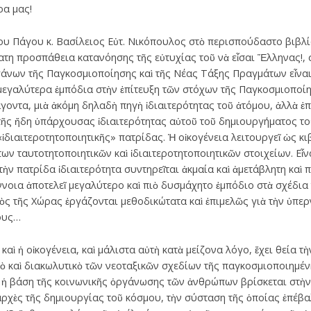
ρα μας!
υ Πάγου κ. Βασίλειος Εὐτ. Νικόπουλος στὸ περισπούδαστο βιβλίο
ατη προσπάθεια κατανόησης τῆς εὐτυχίας τοῦ νὰ εἶσαι Ἕλληνας!, 
άνων τῆς Παγκοσμιοποίησης καὶ τῆς Νέας Τάξης Πραγμάτων εἶναι
 μεγαλύτερα ἐμπόδια στὴν ἐπίτευξη τῶν στόχων τῆς Παγκοσμιοποίη
άγοντα, μιὰ ἀκόμη δηλαδὴ πηγὴ ἰδιαιτερότητας τοῦ ἀτόμου, ἀλλὰ 
ῆς ἤδη ὑπάρχουσας ἰδιαιτερότητας αὐτοῦ τοῦ δημιουργήματος το
«ἰδιαιτεροτητοποιητικῆς» πατρίδας. Ἡ οἰκογένεια λειτουργεῖ ὡς 
ν ταυτοτητοποιητικῶν καὶ ἰδιαιτεροτητοποιητικῶν στοιχείων. Εἶνα
τὴν πατρίδα ἰδιαιτερότητα συντηρεῖται ἀκμαία καὶ ἀμετάβλητη καὶ
ἔννοια ἀποτελεῖ μεγαλύτερο καὶ πιὸ δυσμάχητο ἐμπόδιο στὰ σχέδι
τὸς τῆς Χώρας ἐργάζονται μεθοδικώτατα καὶ ἐπιμελῶς γιὰ τὴν ὑπερ
τους…
 καὶ ἡ οἰκογένεια, καὶ μάλιστα αὐτὴ κατὰ μείζονα λόγο, ἔχει θεία τ
ικὸ καὶ διακωλυτικὸ τῶν νεοταξικῶν σχεδίων τῆς παγκοσμιοποιημέν
 ἡ βάση τῆς κοινωνικῆς ὀργάνωσης τῶν ἀνθρώπων βρίσκεται στὴν 
παρχὲς τῆς δημιουργίας τοῦ κόσμου, τὴν σύσταση τῆς ὁποίας ἐπέβα