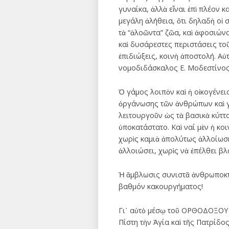
γυναίκα, ἀλλὰ εἶναι ἐπὶ πλέον 
μεγάλη ἀλήθεια, ὅτι δηλαδὴ οἱ 
τὰ “ἁλοῶντα” ζῶα, καὶ ἀφοσιώνον
καὶ δυσάρεστες περιστάσεις τοῦ
ἐπιδιώξεις, κοινὴ ἀποστολή. Αὐ
νομοδιδάσκαλος Ε. Μοδεστίνος
Ὁ γάμος λοιπὸν καὶ ἡ οἰκογένε
ὀργάνωσης τῶν ἀνθρώπων καὶ γ
λειτουργοῦν ὡς τὰ βασικὰ κύττ
ὑποκατάστατο. Καὶ ναί μὲν ἡ κο
χωρὶς καμιὰ ἀπολύτως ἀλλοίωση
ἀλλοιώσει, χωρὶς νὰ ἐπέλθει βλ
Ἡ ἄμβλωσις συνιστᾶ ἀνθρωποκτο
βαθμόν κακουργήματος!
Γι᾽ αὐτὸ μέσῳ τοῦ ΟΡΘΟΔΟΞΟΥ 
Πίστη τὴν Ἁγία καὶ τῆς Πατρίδο