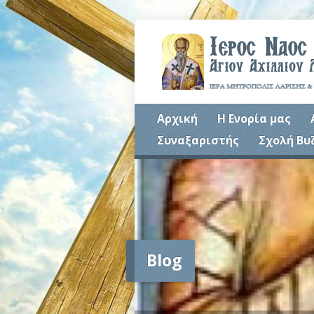
Αρχική
Η Ενορία μας
Συναξαριστής
Σχολή Βυ
Blog