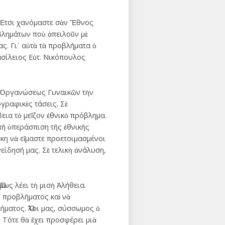
! Ἔτσι χανόμαστε σὰν Ἔθνος
βλημάτων ποὺ ἀπειλοῦν μὲ
ς. Γι᾽ αὐτὰ τὰ προβλήματα ὁ
ασίλειος Εὐτ. Νικόπουλος
ς Ὀργανώσεως Γυναικῶν τὴν
ογραφικὲς τάσεις. Σὲ
εια τὸ μεῖζον ἐθνικὸ πρόβλημα.
επῆ ὑπεράσπιση τῆς ἐθνικῆς
γκη νὰ εἴμαστε προετοιμασμένοι
είδησή μας. Σὲ τελικὴ ἀνάλυση,
ως λέει τὴ μισὴ Ἀλήθεια.
 προβλήματος καὶ νὰ
ήματος. Ὅλοι μας, σύσσωμος ὁ
 Τότε θὰ ἔχει προσφέρει μιὰ