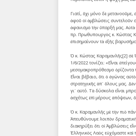
Γιατί, ὄχι μόνο δὲ μετανοοῦμε
ἀφοῦ οἱ ἀμβλώσεις συντελοῦν 
ἀφανισμὸ τὴν ὕπαρξή μας. Αὐτὰ 
πρ. Πρωθυπουργὸς κ. Κώστας Κα
ἐπισημαίνουν τὰ ἑξῆς βαρυσήμα
Ὁ κ. Κώστας Καραμανλῆς[2] σὲ
1/6/2022 τονίζει: «Εἶναι ἐπείγ
μεσομακροπρόθεσμο ὁρίζοντα τὸ
Εἶναι βέβαιο, ὅτι ὁ ἀγώνας αὐτ
στρατηγικῆς ἀπ᾽ ὅλους μας. Δὲν
γι᾽ αὐτό. Τὰ δύσκολα εἶναι μπρ
ἀσχέτως ἐπὶ μέρους ἀπόψεων, ὅ
Ὁ κ. Καραμανλῆς μὲ τὴν πιὸ πάν
Ἀπευθύνουμε λοιπὸν δραματικὴ 
διακηρύξει ὅτι οἱ Ἀμβλώσεις εἶ
Ἑλληνικὸς Λαὸς εὐχόμαστε καὶ 