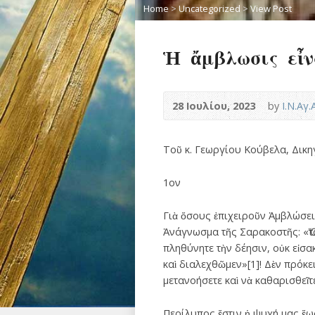
Home
>
Uncategorized
>
View Post
Ἡ ἄμβλωσις εἶν
28 Ιουλίου, 2023
by
Ι.Ν.Αγ
Tοῦ κ. Γεωργίου Κούβελα, Δικ
1ον
Γιὰ ὅσους ἐπιχειροῦν Ἀμβλώσεις
Ἀνάγνωσμα τῆς Σαρακοστῆς: «Ὅτ
πληθύνητε τὴν δέησιν, οὐκ εἰσα
καὶ διαλεχθῶμεν»[1]! Δὲν πρόκε
μετανοήσετε καὶ νὰ καθαρισθεῖτε
Περίλυπος ἔστιν ἡ ψυχή μας ἕω