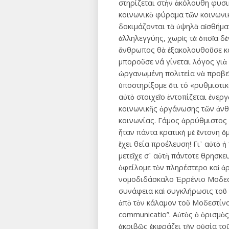
στηρίζεται στὴν ἀκόλουθη φυσικ
κοινωνικὸ φύραμα τῶν κοινωνι
δοκιμάζονται τὰ ὑψηλὰ αἰσθήμα
ἀλληλεγγύης, χωρὶς τὰ ὁποῖα δὲ
ἄνθρωπος θὰ ἐξακολουθοῦσε καὶ
μποροῦσε νά γίνεται λόγος γιὰ
ὠργανωμένη πολιτεία νὰ προβεῖ
ὑποστηρίξομε ὅτι τό «ρυθμιστικ
αὐτὸ στοιχεῖο ἐντοπίζεται ἐνεργ
κοινωνικῆς ὀργάνωσης τῶν ἀνθ
κοινωνίας. Γάμος ἀρρύθμιστος 
ἦταν πάντα κρατικὴ μὲ ἔντονη ὅ
ἔχει θεία προέλευση! Γι᾽ αὐτὸ ἡ
μετεῖχε σ᾽ αὐτὴ πάντοτε θρησκε
ὀφείλομε τὸν πληρέστερο καὶ ἀρ
νομοδιδάσκαλο Ἐρρένιο Μοδεστί
συνάφεια καὶ συγκλήρωσις τοῦ 
ἀπὸ τὸν κάλαμον τοῦ Μοδεστίνου:
communicatio”. Αὐτὸς ὁ ὁρισμὸ
ἀκριβῶς ἐκφράζει τὴν οὐσία τοῦ