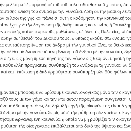
ὴν μελέτη καὶ ἐφαρμογὴ αὐτοῦ τοῦ παλαιοδιαθηκικοῦ χωρίου, ὅτι 
νταύτισης ἕνωση τοῦ ἄνδρα μὲ τὴν γυναίκα. Αὐτὴ δὲ τὴν βασικὴ λει
ὸν οἱ λαοὶ τῆς γῆς καὶ πάνω σ᾽ αὐτὴ οἰκοδόμησαν τὴν κοινωνική τ
ποίαν ἔχει γιὰ τὴν ὀργάνωση τῆς ἀνθρώπινης κοινωνίας ἡ “συγκλη
ενο εἰδικῆς καὶ λεπτομεροῦς ρυθμίσεως σὲ ὅλες τὶς Πολιτεῖες, οἱ ὁ
ὐτὴν σὲ “θεσμό” τοῦ Δικαίου τους, ὁ ὁποῖος ἀκούει στὸ ὄνομα “γά
ς συνταύτισης ἕνωση τοῦ ἄνδρα μὲ τὴν γυναίκα! Εἶναι τὸ θεϊκὸ ἐκεῖν
 τὴν σὲ θεσμὸ ἀναγορευόμενη ἕνωση τοῦ ἄνδρα μὲ τὴν γυναίκα, δηλ
εια ἔχει ὡς μόνη ἄμεση πηγή της τὸν γάμον ὡς θεσμόν, δηλαδὴ τὴ
. Κάθε ἄλλη πραγματικὴ συνύπαρξη τοῦ ἄνδρα μὲ τὴ γυναίκα, ἂν δ
, καὶ κατ᾽ ἐπέκταση ἡ ἀπὸ ἀρρύθμιστη συνύπαρξη τῶν δύο φύλων
ισημάνσεις μποροῦμε νὰ ὁρίσουμε κοινωνιολογικῶς μόνο τὴν οἰκογ
αξύ τους μὲ τὸν γάμο καὶ τὴν ἀπὸ αὐτὸν παραγόμενη συγγένεια”. Ὁ
μάναμε ἤδη παραπάνω, ὅτι δηλαδὴ πηγὴ τῆς οἰκογένειας εἶναι ὁ γά
 ἄνδρα μὲ τὴν γυναίκα. Χωρὶς αὐτὴ τὴν ρύθμιση δὲν νοεῖται οἰκογέ
ήσομε ὠργανωμένη κοινωνία, ἡ ὁποία νὰ μὴ ρυθμίζει τὴν οἰκογένε
ρύθμιση τῆς οἰκογένειας ἐπιβάλλεται ἀπὸ δικό της ὕψιστο καὶ ζωτ