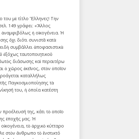
 του μὲ τίτλο Ἕλληνες! Τὴν
σελ. 149 γράφει: «Ἄλλος
 ἀναμφιβόλως ἡ οἰκογένεια. Ἡ
σης ὄχι διότι συνιστᾶ κατὰ
ἐπειδὴ συμβάλλει ἀποφασιστικὰ
ῦ ἐξόχως ταυτοποιητικοῦ
κιβωτὸς διάσωσης καὶ περαιτέρω
ι ὁ χῶρος ἐκεῖνος, στὸν ὁποῖον
 προάγεται καταλλήλως
α τῆς Παγκοσμιοποίησης τὰ
νίκησή του, ἡ ὁποία κατέστη
ὴν προέλευσή της, κάτι τὸ ὁποῖο
ης ἐποχῆς μας. Ἡ
οἰκογένεια, τὸ ἀρχικὸ κύτταρο
λε στὸν ἄνθρωπο τὸ ἔνστικτό