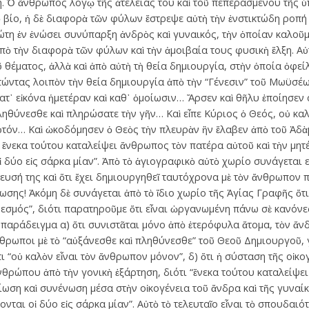
ρη. Ὁ ἄνθρωπος λόγῳ τῆς ἀτέλειάς του καὶ τοῦ πεπερασμένου τῆς 
 βίο, ἡ δὲ διαφορὰ τῶν φύλων ἔστρεψε αὐτὴ τὴν ἐνστικτώδη ροπή
ρώτη ἐν ἑνώσει συνύπαρξη ἀνδρὸς καὶ γυναικός, τὴν ὁποίαν καλοῦμ
πὸ τὴν διαφορὰ τῶν φύλων καὶ τὴν ἀμοιβαία τους φυσικὴ ἕλξη. Αὐ
 θέματος, ἀλλὰ καὶ ἀπὸ αὐτὴ τὴ θεία δημιουργία, στὴν ὁποία ὀφε
ώντας λοιπὸν τὴν θεία δημιουργία ἀπὸ τὴν “Γένεσιν” τοῦ Μωϋσέως 
τ᾽ εἰκόνα ἡμετέραν καὶ καθ᾽ ὁμοίωσιν… Ἄρσεν καὶ θῆλυ ἐποίησεν 
ληθύνεσθε καὶ πληρώσατε τὴν γῆν… Καὶ εἶπε Κύριος ὁ Θεός, οὐ κα
τόν… Καὶ ὠκοδόμησεν ὁ Θεὸς τὴν πλευρὰν ἣν ἔλαβεν ἀπὸ τοῦ Ἀδὰμ 
… ἕνεκα τούτου καταλείψει ἄνθρωπος τὸν πατέρα αὐτοῦ καὶ τὴν μη
 οἱ δύο εἰς σάρκα μίαν”. Ἀπὸ τὸ ἁγιογραφικὸ αὐτὸ χωρίο συνάγεται
λευσή της καὶ ὅτι ἔχει δημιουργηθεῖ ταυτόχρονα μὲ τὸν ἄνθρωπον 
ωσης! Ἀκόμη δὲ συνάγεται ἀπὸ τὸ ἴδιο χωρίο τῆς Ἁγίας Γραφῆς ὅτι
θεσμός”, διότι παρατηροῦμε ὅτι εἶναι ὠργανωμένη πάνω σὲ κανόνε
παράδειγμα α) ὅτι συνιστᾶται μόνο ἀπὸ ἑτερόφυλα ἄτομα, τὸν ἄνδρ
θρωποι μὲ τὸ “αὐξάνεσθε καὶ πληθύνεσθε” τοῦ Θεοῦ Δημιουργοῦ, γ
τι “οὐ καλὸν εἶναι τὸν ἄνθρωπον μόνον”, δ) ὅτι ἡ σύσταση τῆς οἰκ
νθρώπου ἀπὸ τὴν γονικὴ ἐξάρτηση, διότι “ἕνεκα τούτου καταλείψε
μβίωση καὶ συνένωση μέσα στὴν οἰκογένεια τοῦ ἄνδρα καὶ τῆς γυναίκ
νται οἱ δύο εἰς σάρκα μίαν”. Αὐτὸ τὸ τελευταῖο εἶναι τὸ σπουδαιό