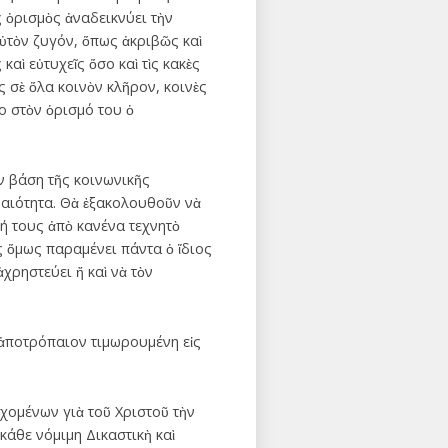
ς ὁρισμὸς ἀναδεικνύει τὴν
αὐτὸν ζυγόν, ὅπως ἀκριβῶς καὶ
αὶ εὐτυχεῖς ὅσο καὶ τὶς κακὲς
ς σὲ ὅλα κοινὸν κλῆρον, κοινὲς
γο στὸν ὁρισμό του ὁ
ν βάση τῆς κοινωνικῆς
αιότητα. Θὰ ἐξακολουθοῦν νὰ
ή τους ἀπὸ κανένα τεχνητὸ
ς ὅμως παραμένει πάντα ὁ ἴδιος
χρηστεύει ἤ καὶ νὰ τὸν
 ἀποτρόπαιον τιμωρουμένη εἰς
ομένων γιὰ τοῦ Χριστοῦ τὴν
κάθε νόμιμη Δικαστικὴ καὶ