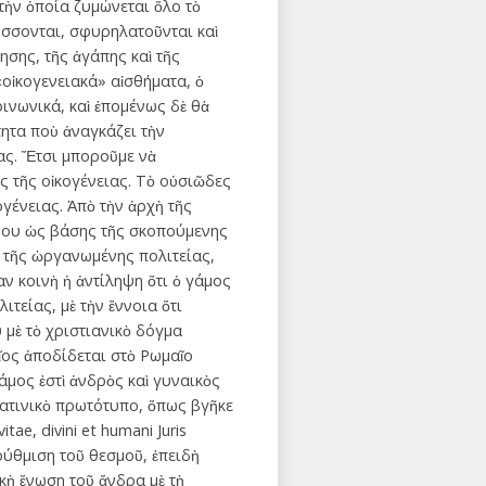
 τὴν ὁποία ζυμώνεται ὅλο τὸ
σσονται, σφυρηλατοῦνται καὶ
σης, τῆς ἀγάπης καὶ τῆς
«οἰκογενειακά» αἰσθήματα, ὁ
ινωνικά, καὶ ἑπομένως δὲ θὰ
τητα ποὺ ἀναγκάζει τὴν
ας. Ἔτσι μποροῦμε νὰ
ας τῆς οἰκογένειας. Τὸ οὐσιῶδες
ογένειας. Ἀπὸ τὴν ἀρχὴ τῆς
μου ὡς βάσης τῆς σκοπούμενης
 τῆς ὠργανωμένης πολιτείας,
αν κοινὴ ἡ ἀντίληψη ὅτι ὁ γάμος
ιτείας, μὲ τὴν ἔννοια ὅτι
 μὲ τὸ χριστιανικὸ δόγμα
ῖος ἀποδίδεται στὸ Ρωμαῖο
μος ἐστὶ ἀνδρὸς καὶ γυναικὸς
λατινικὸ πρωτότυπο, ὅπως βγῆκε
ae, divini et humani Juris
ρύθμιση τοῦ θεσμοῦ, ἐπειδὴ
ικὴ ἕνωση τοῦ ἄνδρα μὲ τὴ