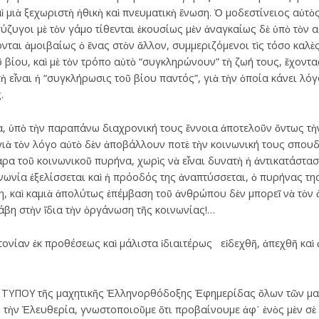
καὶ μιὰ ξεχωριστὴ ἠθικὴ καὶ πνευματικὴ ἕνωση. Ὁ μοδεστίνειος αὐτὸ
σύζυγοι μὲ τὸν γάμο τίθενται ἑκουσίως μὲν ἀναγκαίως δὲ ὑπὸ τὸν 
ται ἀμοιβαίως ὁ ἕνας στὸν ἄλλον, συμμεριζόμενοι τὶς τόσο καλὲς κ
 βίου, καὶ μὲ τὸν τρόπο αὐτὸ “συγκληρώνουν” τὴ ζωή τους, ἔχοντα
τὴ εἶναι ἡ “συγκλήρωσις τοῦ βίου παντός”, γιὰ τὴν ὁποία κάνει λό
.
ια, ὑπὸ τὴν παραπάνω διαχρονική τους ἔννοια ἀποτελοῦν ὄντως τὴ
ιὰ τὸν λόγο αὐτὸ δὲν ἀποβάλλουν ποτὲ τὴν κοινωνική τους σπουδ
αρα τοῦ κοινωνικοῦ πυρήνα, χωρὶς νὰ εἶναι δυνατὴ ἡ ἀντικατάστασ
ινωνία ἐξελίσσεται καὶ ἡ πρόοδός της ἀναπτύσσεται, ὁ πυρήνας τη
, καὶ καμιὰ ἀπολύτως ἐπέμβαση τοῦ ἀνθρώπου δὲν μπορεῖ νὰ τὸν ἀ
άβη στὴν ἴδια τὴν ὀργάνωση τῆς κοινωνίας!…
νίαν ἐκ προθέσεως καὶ μάλιστα ἰδιαιτέρως εἰδεχθῆ, ἀπεχθῆ καὶ
ΤΥΠΟΥ τῆς μαχητικῆς Ἑλληνορθόδοξης Ἐφημερίδας ὅλων τῶν μαχ
ς τὴν Ἐλευθερία, γνωστοποιοῦμε ὅτι προβαίνουμε ἀφ᾽ ἑνὸς μὲν σὲ 